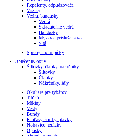
Repelenty, odpudzovače
Vozíky
Vedrá, bandasky
Vedrá
Skladateľné vedrá
Bandasky
Mysky a príslušenstvo
Sitá
Sprchy a pumpičky
Oblečenie, obuv
Šiltovky, čiapky, nákrčníky
Šiltovky
Čiapky
Nákrčníky, šály
Okuliare pre rybárov
Tričká
Mikiny
Vesty
Bundy
Kraťasy, šortky, plavky
Nohavice, tepláky
Opasky
Zimné komplety