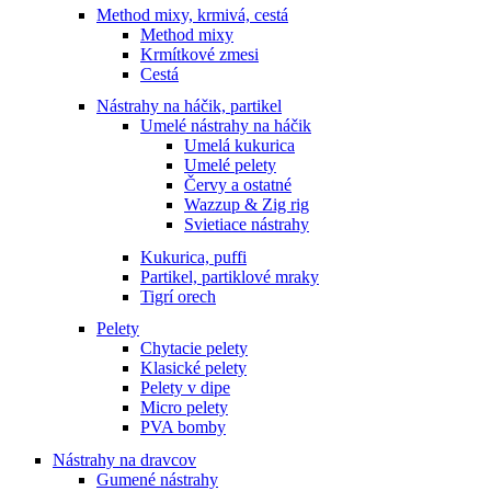
Method mixy, krmivá, cestá
Method mixy
Krmítkové zmesi
Cestá
Nástrahy na háčik, partikel
Umelé nástrahy na háčik
Umelá kukurica
Umelé pelety
Červy a ostatné
Wazzup & Zig rig
Svietiace nástrahy
Kukurica, puffi
Partikel, partiklové mraky
Tigrí orech
Pelety
Chytacie pelety
Klasické pelety
Pelety v dipe
Micro pelety
PVA bomby
Nástrahy na dravcov
Gumené nástrahy