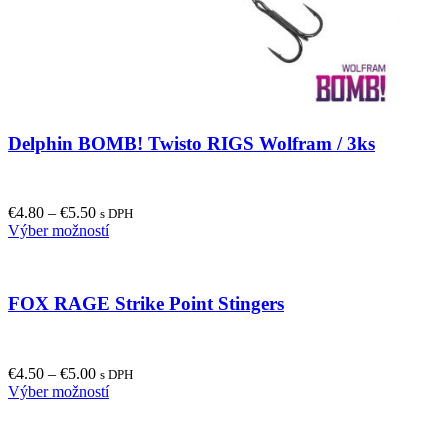
Delphin BOMB! Twisto RIGS Wolfram / 3ks
€
4.80
–
€
5.50
s DPH
This
Výber možností
product
has
multiple
FOX RAGE Strike Point Stingers
variants.
The
options
may
€
4.50
–
€
5.00
be
s DPH
This
Výber možností
chosen
product
on
has
the
multiple
product