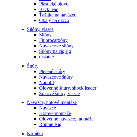
Plastické olovo
Back lead
Ťažítka na náväzec
Obaly na olovo
Silóny, vlasce
Silóny
Fluorocarbóny
Náväzcové silóny
Silóny na zig rig
Ostatné
Šnúry
Pletené šnúry
Náväzcové šnúry
Nanofil
Olovenné šnúry, shock leader
Šokové šnúry, vlasce
Náväzce, hotové montáže
Náväzce
Hotové montáže
Olovenné náväzce, montáže
Ronnie Rig
Krmítka