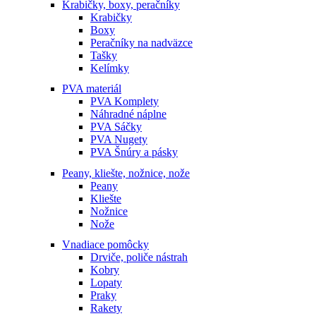
Krabičky, boxy, peračníky
Krabičky
Boxy
Peračníky na nadväzce
Tašky
Kelímky
PVA materiál
PVA Komplety
Náhradné náplne
PVA Sáčky
PVA Nugety
PVA Šnúry a pásky
Peany, kliešte, nožnice, nože
Peany
Kliešte
Nožnice
Nože
Vnadiace pomôcky
Drviče, poliče nástrah
Kobry
Lopaty
Praky
Rakety