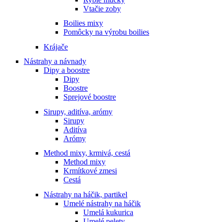
Vtačie zoby
Boilies mixy
Pomôcky na výrobu boilies
Krájače
Nástrahy a návnady
Dipy a boostre
Dipy
Boostre
Sprejové boostre
Sirupy, aditíva, arómy
Sirupy
Aditíva
Arómy
Method mixy, krmivá, cestá
Method mixy
Krmítkové zmesi
Cestá
Nástrahy na háčik, partikel
Umelé nástrahy na háčik
Umelá kukurica
Umelé pelety