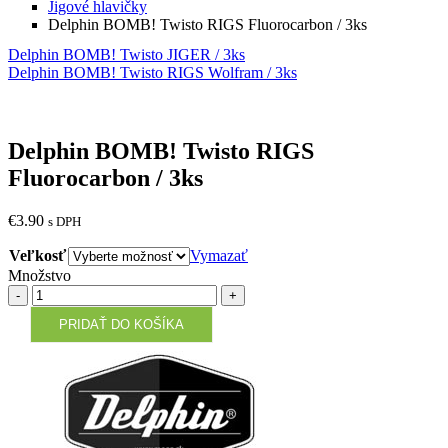
Jigové hlavičky
Delphin BOMB! Twisto RIGS Fluorocarbon / 3ks
Delphin BOMB! Twisto JIGER / 3ks
Delphin BOMB! Twisto RIGS Wolfram / 3ks
Delphin BOMB! Twisto RIGS
Fluorocarbon / 3ks
€
3.90
s DPH
Veľkosť
Vymazať
Množstvo
Množstvo
PRIDAŤ DO KOŠÍKA