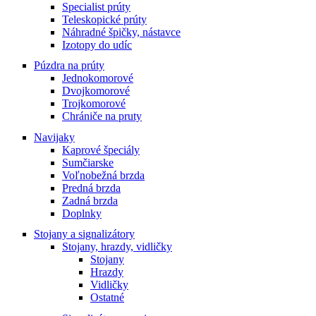
Specialist prúty
Teleskopické prúty
Náhradné špičky, nástavce
Izotopy do udíc
Púzdra na prúty
Jednokomorové
Dvojkomorové
Trojkomorové
Chrániče na pruty
Navijaky
Kaprové špeciály
Sumčiarske
Voľnobežná brzda
Predná brzda
Zadná brzda
Doplnky
Stojany a signalizátory
Stojany, hrazdy, vidličky
Stojany
Hrazdy
Vidličky
Ostatné