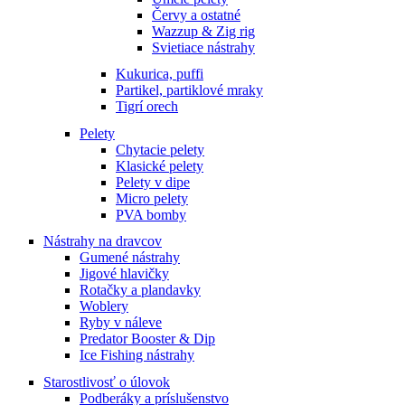
Červy a ostatné
Wazzup & Zig rig
Svietiace nástrahy
Kukurica, puffi
Partikel, partiklové mraky
Tigrí orech
Pelety
Chytacie pelety
Klasické pelety
Pelety v dipe
Micro pelety
PVA bomby
Nástrahy na dravcov
Gumené nástrahy
Jigové hlavičky
Rotačky a plandavky
Woblery
Ryby v náleve
Predator Booster & Dip
Ice Fishing nástrahy
Starostlivosť o úlovok
Podberáky a príslušenstvo