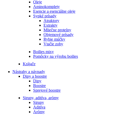
Oleje
Aminokomplety
Esencie a esenciálne oleje
Sypké prísady
Atraktory
Extrakty
Mliečne proteíny
Objemové prísady
Rybie múčky
Vtačie zoby
Boilies mixy
Pomôcky na výrobu boilies
Krájače
Nástrahy a návnady
Dipy a boostre
Dipy
Boostre
Sprejové boostre
Sirupy, aditíva, arómy
Sirupy
Aditíva
Arómy