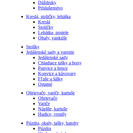
Dáždniky
Príslušenstvo
Kreslá, stoličky, lehátka
Kreslá
Stoličky
Lehátka, postele
Obaly, vankúše
Stolíky
Jedálenské sady a varenie
Jedálenské sady
Chladiace tašky a boxy
Panvice a hrnce
Konvice a kávovary
Fľaše a šálky
Ostatné
Ohrievače, variče, kartuše
Ohrievače
Variče
Náplňe, kartuše
Hadice, ventily
Púzdra, obaly, tašky, batohy
Púzdra