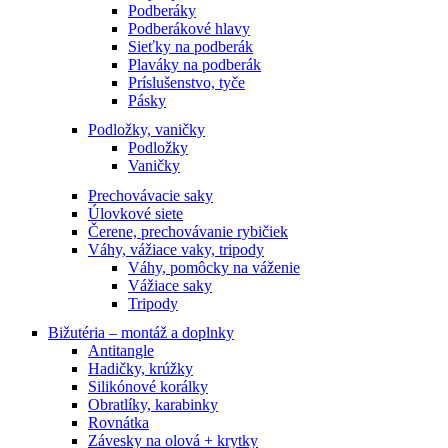
Podberáky
Podberákové hlavy
Sieťky na podberák
Plaváky na podberák
Príslušenstvo, tyče
Pásky
Podložky, vaničky
Podložky
Vaničky
Prechovávacie saky
Úlovkové siete
Čerene, prechovávanie rybičiek
Váhy, vážiace vaky, tripody
Váhy, pomôcky na váženie
Vážiace saky
Tripody
Bižutéria – montáž a doplnky
Antitangle
Hadičky, krúžky
Silikónové korálky
Obratlíky, karabinky
Rovnátka
Závesky na olová + krytky