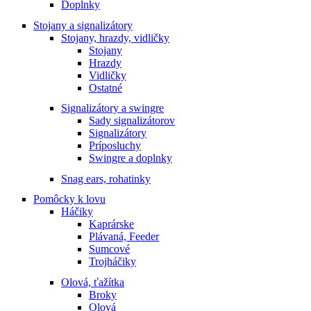
Doplnky
Stojany a signalizátory
Stojany, hrazdy, vidličky
Stojany
Hrazdy
Vidličky
Ostatné
Signalizátory a swingre
Sady signalizátorov
Signalizátory
Príposluchy
Swingre a doplnky
Snag ears, rohatinky
Pomôcky k lovu
Háčiky
Kaprárske
Plávaná, Feeder
Sumcové
Trojháčiky
Olová, ťažítka
Broky
Olová