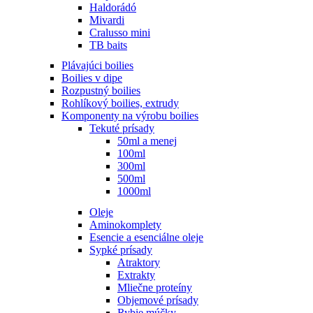
Haldorádó
Mivardi
Cralusso mini
TB baits
Plávajúci boilies
Boilies v dipe
Rozpustný boilies
Rohlíkový boilies, extrudy
Komponenty na výrobu boilies
Tekuté prísady
50ml a menej
100ml
300ml
500ml
1000ml
Oleje
Aminokomplety
Esencie a esenciálne oleje
Sypké prísady
Atraktory
Extrakty
Mliečne proteíny
Objemové prísady
Rybie múčky