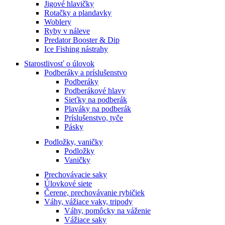
Jigové hlavičky
Rotačky a plandavky
Woblery
Ryby v náleve
Predator Booster & Dip
Ice Fishing nástrahy
Starostlivosť o úlovok
Podberáky a príslušenstvo
Podberáky
Podberákové hlavy
Sieťky na podberák
Plaváky na podberák
Príslušenstvo, tyče
Pásky
Podložky, vaničky
Podložky
Vaničky
Prechovávacie saky
Úlovkové siete
Čerene, prechovávanie rybičiek
Váhy, vážiace vaky, tripody
Váhy, pomôcky na váženie
Vážiace saky