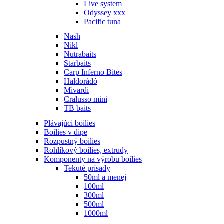
Live system
Odyssey xxx
Pacific tuna
Nash
Nikl
Nutrabaits
Starbaits
Carp Inferno Bites
Haldorádó
Mivardi
Cralusso mini
TB baits
Plávajúci boilies
Boilies v dipe
Rozpustný boilies
Rohlíkový boilies, extrudy
Komponenty na výrobu boilies
Tekuté prísady
50ml a menej
100ml
300ml
500ml
1000ml