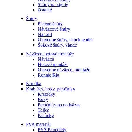
Silóny na zig rig
Ostatné
Šnúry
Pletené šnúry
Náväzcové šnúry
Nanofil
Olovenné šnúry, shock leader
Šokové šnúry, vlasce
Náväzce, hotové montáže
Náväzce
Hotové montáže
Olovenné náväzce, montáže
Ronnie Rig
Krmítka
Krabičky, boxy, peračníky
Krabičky
Boxy
Peračníky na nadväzce
Tašky
Kelímky
PVA materiál
PVA Komplety