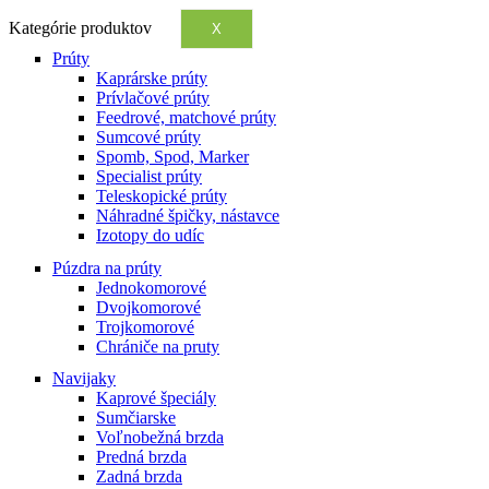
Kategórie produktov
X
Prúty
Kaprárske prúty
Prívlačové prúty
Feedrové, matchové prúty
Sumcové prúty
Spomb, Spod, Marker
Specialist prúty
Teleskopické prúty
Náhradné špičky, nástavce
Izotopy do udíc
Púzdra na prúty
Jednokomorové
Dvojkomorové
Trojkomorové
Chrániče na pruty
Navijaky
Kaprové špeciály
Sumčiarske
Voľnobežná brzda
Predná brzda
Zadná brzda