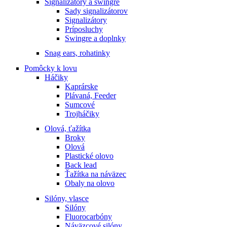
Signalizátory a swingre
Sady signalizátorov
Signalizátory
Príposluchy
Swingre a doplnky
Snag ears, rohatinky
Pomôcky k lovu
Háčiky
Kaprárske
Plávaná, Feeder
Sumcové
Trojháčiky
Olová, ťažítka
Broky
Olová
Plastické olovo
Back lead
Ťažítka na náväzec
Obaly na olovo
Silóny, vlasce
Silóny
Fluorocarbóny
Náväzcové silóny