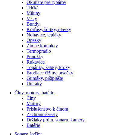
Okuliare pre rybárov
Tričká
Mikiny
Vesty
Bundy
Kraťasy, šortky, plavky
Nohavice, tepláky
Opasky
Zimné komplety
Termoprádlo
Ponožky
Rukavice
Topánky, žabky, kroxy
Brodiace čižmy, prsačky
Gumáky, pršiplášte
Uteráky
Člny, motory, batérie
Člny
Motory
Príslušenstvo k člnom
Záchranné vesty
Držiaky prútu, sonaru, kamery
Batérie
Sonary, loďky