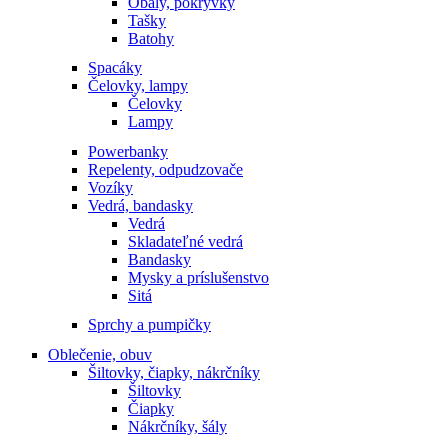
Obaly, pokrývky
Tašky
Batohy
Spacáky
Čelovky, lampy
Čelovky
Lampy
Powerbanky
Repelenty, odpudzovače
Vozíky
Vedrá, bandasky
Vedrá
Skladateľné vedrá
Bandasky
Mysky a príslušenstvo
Sitá
Sprchy a pumpičky
Oblečenie, obuv
Šiltovky, čiapky, nákrčníky
Šiltovky
Čiapky
Nákrčníky, šály