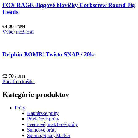
FOX RAGE Jiggové hlavičky Corkscrew Round Jig
variants.
page
The
Heads
options
may
€
4.00
be
s DPH
This
Výber možností
chosen
product
on
has
the
multiple
product
Delphin BOMB! Twisto SNAP / 20ks
variants.
page
The
options
may
€
2.70
be
s DPH
Pridať do košíka
chosen
on
the
Kategórie produktov
product
page
Prúty
Kaprárske prúty
Prívlačové prúty
Feedrové, matchové prúty
Sumcové prúty
Spomb, Spod, Marker