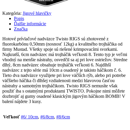
Kategória:
Jigové hlavičky
Popis
Ďalšie informácie
Značka
Hotové prívlačové nadväzce Twisto RIGS sú zhotovené z
fluorokarbónu 0,50mm (nosnosť 12kg) a kvalitného trojháčika od
firmy Mustad. Všetky spoje sú riešené krimpovacími svorkami.
Najkratší, 6cm nadväzec má trojháčik veľkosti 8. Tento typ je veľmi
vhodný na menšie nástrahy, osvedčil sa aj pri love ostriežov. Stredne
dlhý, 8cm nadväzec obsahuje trojháčik veľkosti 6. Najdlhší
nadväzec z tejto série má 10cm a osadený je takisto háčikom č. 6.
Tieto dva nadväzce využijete pri love väčších rýb, alebo pri potrebe
väčšieho háčika či dlhšej vzdialenosti medzi hlavovou časťou
nástrahy a samotným trojháčikom. Twisto RIGS nemusíte však
použiť iba s ostatnými produktami TWISTO. Pokojne nimi môžete
dozbrojiť aj gumy osadené klasickým jigovým háčikom BOMB! V
balení nájdete 3 kusy.
Veľkosť
#6/ 10cm
,
#6/8cm
,
#8/6cm