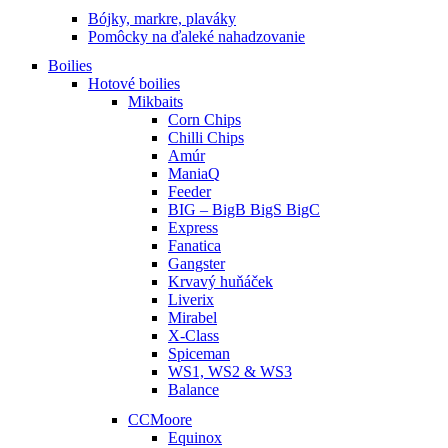
Bójky, markre, plaváky
Pomôcky na ďaleké nahadzovanie
Boilies
Hotové boilies
Mikbaits
Corn Chips
Chilli Chips
Amúr
ManiaQ
Feeder
BIG – BigB BigS BigC
Express
Fanatica
Gangster
Krvavý huňáček
Liverix
Mirabel
X-Class
Spiceman
WS1, WS2 & WS3
Balance
CCMoore
Equinox