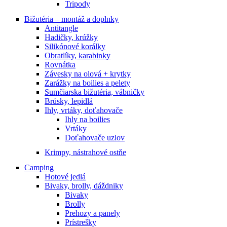
Tripody
Bižutéria – montáž a doplnky
Antitangle
Hadičky, krúžky
Silikónové korálky
Obratlíky, karabinky
Rovnátka
Závesky na olová + krytky
Zarážky na boilies a pelety
Sumčiarska bižutéria, vábničky
Brúsky, lepidlá
Ihly, vrtáky, doťahovače
Ihly na boilies
Vrtáky
Doťahovače uzlov
Krimpy, nástrahové ostňe
Camping
Hotové jedlá
Bivaky, brolly, dáždniky
Bivaky
Brolly
Prehozy a panely
Prístrešky