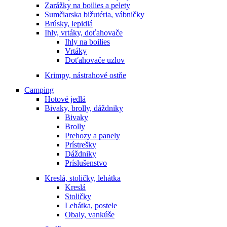
Zarážky na boilies a pelety
Sumčiarska bižutéria, vábničky
Brúsky, lepidlá
Ihly, vrtáky, doťahovače
Ihly na boilies
Vrtáky
Doťahovače uzlov
Krimpy, nástrahové ostňe
Camping
Hotové jedlá
Bivaky, brolly, dáždniky
Bivaky
Brolly
Prehozy a panely
Prístrešky
Dáždniky
Príslušenstvo
Kreslá, stoličky, lehátka
Kreslá
Stoličky
Lehátka, postele
Obaly, vankúše