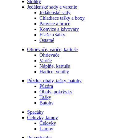
Stolíky
Jedálenské sady a varenie
Jedálenské sady
Chladiace tašky a boxy
Panvice a hrnce
Konvice a kávovary
Fľaše a šálky
Ostatné
Ohrievače, variče, kartuše
Ohrievače
Variče
Náplňe, kartuše
Hadice, ventily
Púzdra, obaly, tašky, batohy
Púzdra
Obaly, pokrývky
Tašky
Batohy
Spacáky
Čelovky, lampy
Čelovky
Lampy
Powerbanky