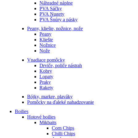
Náhradné náplne
PVA Sáčky
PVA Nugety
PVA Šnúry a pásky
Peany, kliešte, nožnice, nože
Peany
Kliešte
Nožnice
Nože
Vnadiace pomôcky
Drviče, poliče nástrah
Kobry
Lopaty
Praky
Rakety
Bójky, markre, plaváky
Pomôcky na ďaleké nahadzovanie
Boilies
Hotové boilies
Mikbaits
Corn Chips
Chilli Chips