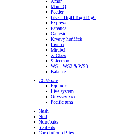
Amúr
ManiaQ
Feeder
BIG – BigB BigS BigC
Express
Fanatica
Gangster
Krvavý huňáček
Liverix
Mirabel
X-Class
Spiceman
WS1, WS2 & WS3
Balance
CCMoore
Equinox
Live system
Odyssey xxx
Pacific tuna
Nash
Nikl
Nutrabaits
Starbaits
Carp Inferno Bites