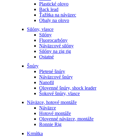
Plastické olovo
Back lead
Ťažítka na náväzec
Obaly na olovo
Silóny, vlasce
Silóny
Fluorocarbóny
Náväzcové silóny
Silóny na zig rig
Ostatné
Šnúry
Pletené šnúry
Náväzcové šnúry
Nanofil
Olovenné šnúry, shock leader
Šokové šnúry, vlasce
Náväzce, hotové montáže
Náväzce
Hotové montáže
Olovenné náväzce, montáže
Ronnie Rig
Krmítka