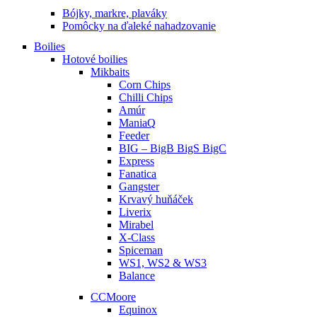
Bójky, markre, plaváky
Pomôcky na ďaleké nahadzovanie
Boilies
Hotové boilies
Mikbaits
Corn Chips
Chilli Chips
Amúr
ManiaQ
Feeder
BIG – BigB BigS BigC
Express
Fanatica
Gangster
Krvavý huňáček
Liverix
Mirabel
X-Class
Spiceman
WS1, WS2 & WS3
Balance
CCMoore
Equinox