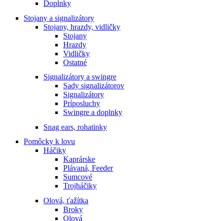
Doplnky
Stojany a signalizátory
Stojany, hrazdy, vidličky
Stojany
Hrazdy
Vidličky
Ostatné
Signalizátory a swingre
Sady signalizátorov
Signalizátory
Príposluchy
Swingre a doplnky
Snag ears, rohatinky
Pomôcky k lovu
Háčiky
Kaprárske
Plávaná, Feeder
Sumcové
Trojháčiky
Olová, ťažítka
Broky
Olová