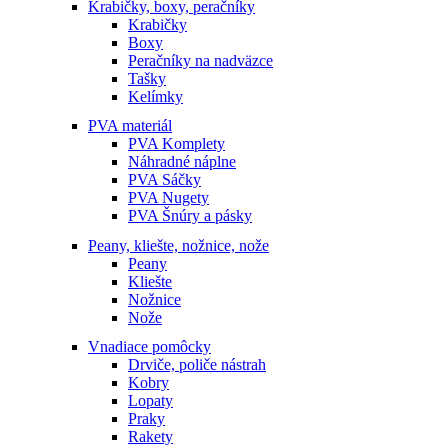
Krabičky, boxy, peračníky
Krabičky
Boxy
Peračníky na nadväzce
Tašky
Kelímky
PVA materiál
PVA Komplety
Náhradné náplne
PVA Sáčky
PVA Nugety
PVA Šnúry a pásky
Peany, kliešte, nožnice, nože
Peany
Kliešte
Nožnice
Nože
Vnadiace pomôcky
Drviče, poliče nástrah
Kobry
Lopaty
Praky
Rakety