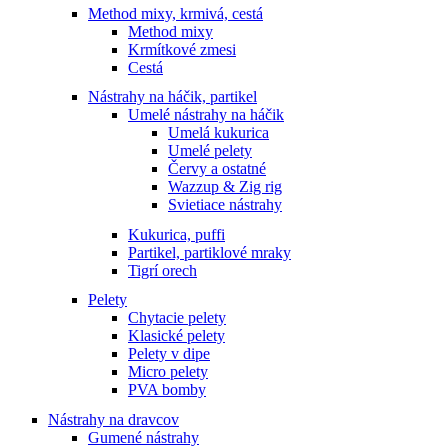
Method mixy, krmivá, cestá
Method mixy
Krmítkové zmesi
Cestá
Nástrahy na háčik, partikel
Umelé nástrahy na háčik
Umelá kukurica
Umelé pelety
Červy a ostatné
Wazzup & Zig rig
Svietiace nástrahy
Kukurica, puffi
Partikel, partiklové mraky
Tigrí orech
Pelety
Chytacie pelety
Klasické pelety
Pelety v dipe
Micro pelety
PVA bomby
Nástrahy na dravcov
Gumené nástrahy