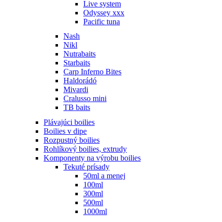
Live system
Odyssey xxx
Pacific tuna
Nash
Nikl
Nutrabaits
Starbaits
Carp Inferno Bites
Haldorádó
Mivardi
Cralusso mini
TB baits
Plávajúci boilies
Boilies v dipe
Rozpustný boilies
Rohlíkový boilies, extrudy
Komponenty na výrobu boilies
Tekuté prísady
50ml a menej
100ml
300ml
500ml
1000ml