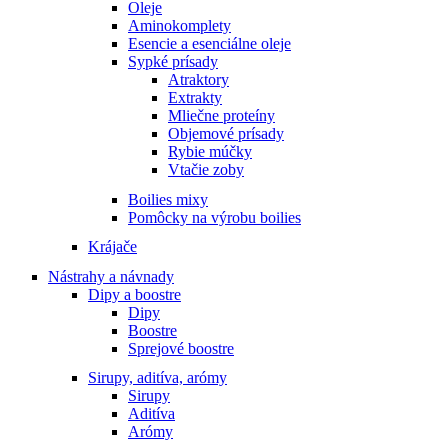
Oleje
Aminokomplety
Esencie a esenciálne oleje
Sypké prísady
Atraktory
Extrakty
Mliečne proteíny
Objemové prísady
Rybie múčky
Vtačie zoby
Boilies mixy
Pomôcky na výrobu boilies
Krájače
Nástrahy a návnady
Dipy a boostre
Dipy
Boostre
Sprejové boostre
Sirupy, aditíva, arómy
Sirupy
Aditíva
Arómy