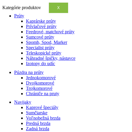
Kategórie produktov
X
Prúty
Kaprárske prúty
Prívlačové prúty
Feedrové, matchové prúty
Sumcové prúty
Spomb, Spod, Marker
Specialist prúty
Teleskopické prúty
Náhradné špičky, nástavce
Izotopy do udíc
Púzdra na prúty
Jednokomorové
Dvojkomorové
Trojkomorové
Chrániče na pruty
Navijaky
Kaprové špeciály
Sumčiarske
Voľnobežná brzda
Predná brzda
Zadná brzda