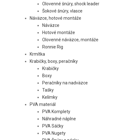
Olovenné šnúry, shock leader
Šokové šnúry, vlasce
Náväzce, hotové montáže
Náväzce
Hotové montáže
Olovenné náväzce, montáže
Ronnie Rig
Krmítka
Krabičky, boxy, peračníky
Krabičky
Boxy
Peračníky na nadväzce
Tašky
Kelímky
PVA materiál
PVA Komplety
Náhradné náplne
PVA Sáčky
PVA Nugety