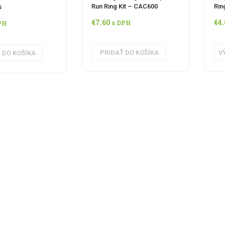
Run Ring Kit – CAC600
Rin
s
€
7.60
€
4
s DPH
PH
PRIDAŤ DO KOŠÍKA
V
 DO KOŠÍKA