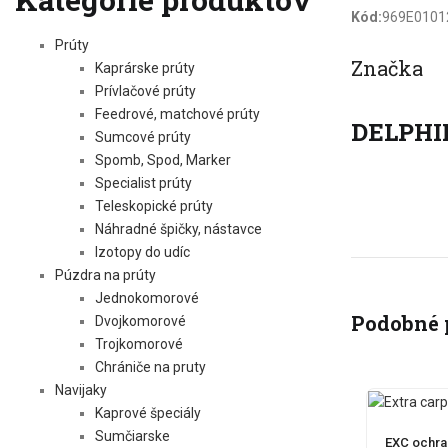
Kód:
969E0101
Prúty
Značka
Kaprárske prúty
Prívlačové prúty
Feedrové, matchové prúty
DELPHI
Sumcové prúty
Spomb, Spod, Marker
Specialist prúty
Teleskopické prúty
Náhradné špičky, nástavce
Izotopy do udíc
Púzdra na prúty
Jednokomorové
Podobné 
Dvojkomorové
Trojkomorové
Chrániče na pruty
Navijaky
Kaprové špeciály
Sumčiarske
EXC ochra