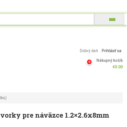
Dobrý deň
Prihlásiť sa
Nákupný košík
0
€
0.00
0ks)
svorky pre náväzce 1.2×2.6x8mm