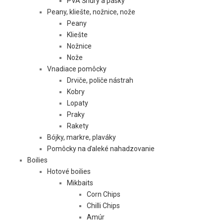
PVA Šnúry a pásky
Peany, kliešte, nožnice, nože
Peany
Kliešte
Nožnice
Nože
Vnadiace pomôcky
Drviče, poliče nástrah
Kobry
Lopaty
Praky
Rakety
Bójky, markre, plaváky
Pomôcky na ďaleké nahadzovanie
Boilies
Hotové boilies
Mikbaits
Corn Chips
Chilli Chips
Amúr