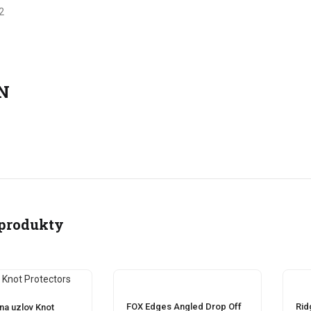
2
N
produkty
FOX Edges Angled Drop Off
Rid
na uzlov Knot