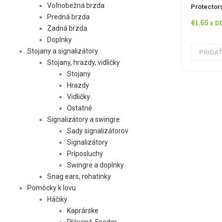
Voľnobežná brzda
Protector
Predná brzda
€
1.65
s D
Zadná brzda
Doplnky
Stojany a signalizátory
PRIDAŤ
Stojany, hrazdy, vidličky
Stojany
Hrazdy
Vidličky
Ostatné
Signalizátory a swingre
Sady signalizátorov
Signalizátory
Príposluchy
Swingre a doplnky
Snag ears, rohatinky
Pomôcky k lovu
Háčiky
Kaprárske
Plávaná, Feeder