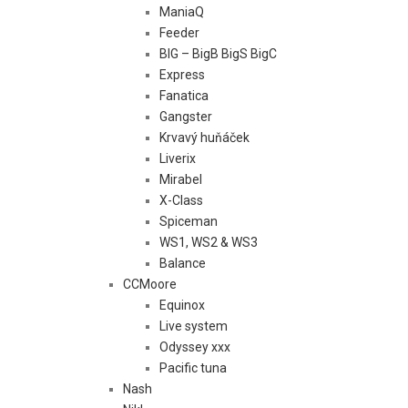
ManiaQ
Feeder
BIG – BigB BigS BigC
Express
Fanatica
Gangster
Krvavý huňáček
Liverix
Mirabel
X-Class
Spiceman
WS1, WS2 & WS3
Balance
CCMoore
Equinox
Live system
Odyssey xxx
Pacific tuna
Nash