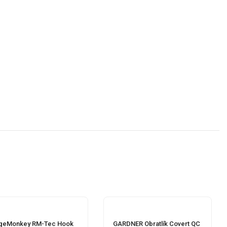
geMonkey RM-Tec Hook
GARDNER Obratlík Covert QC