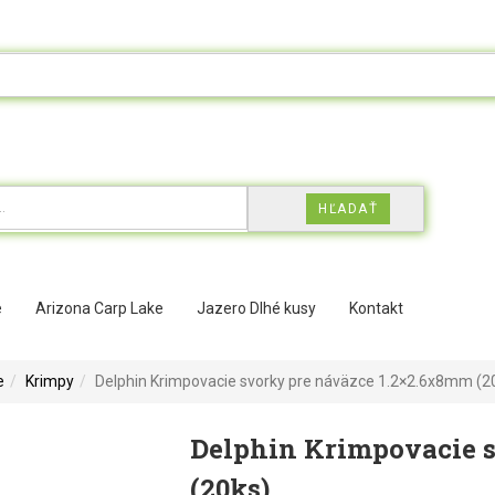
HĽADAŤ
e
Arizona Carp Lake
Jazero Dlhé kusy
Kontakt
e
Krimpy
Delphin Krimpovacie svorky pre náväzce 1.2×2.6x8mm (2
Delphin Krimpovacie 
(20ks)