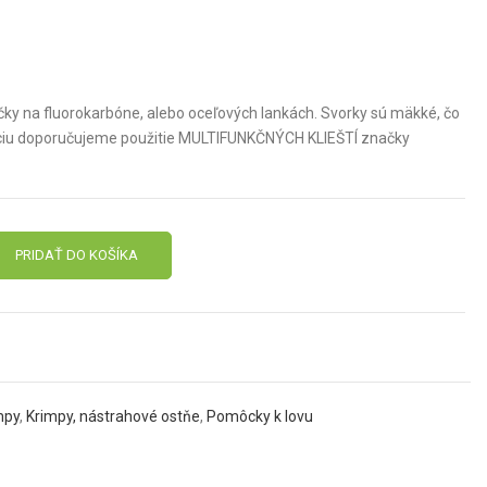
čky na fluorokarbóne, alebo oceľových lankách. Svorky sú mäkké, čo
ikáciu doporučujeme použitie MULTIFUNKČNÝCH KLIEŠTÍ značky
PRIDAŤ DO KOŠÍKA
mpy
,
Krimpy, nástrahové ostňe
,
Pomôcky k lovu