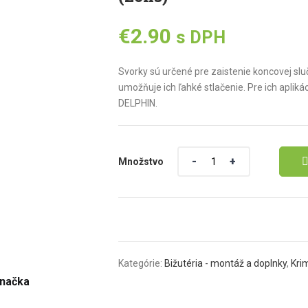
€
2.90
s DPH
Svorky sú určené pre zaistenie koncovej slu
umožňuje ich ľahké stlačenie. Pre ich apl
DELPHIN.
Množstvo
Množstvo
Kategórie:
Bižutéria - montáž a doplnky
,
Kri
načka