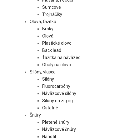
Sumcové
Trojháčiky
Olová, ťažítka
Broky
Olová
Plastické olovo
Back lead
Ťažítka na náväzec
Obaly na olovo
Silóny, vlasce
Silóny
Fluorocarbóny
Náväzcové silóny
Silóny na zig rig
Ostatné
Šnúry
Pletené šnúry
Náväzcové šnúry
Nanofil