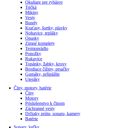
Okuliare pre rybárov
Tričká
Mikiny
Vesty
Bundy
Kraťasy, šortky, plavky
Nohavice, tepláky
Opasky
Zimné komplety
Termoprádlo
Ponožky
Rukavice
Topánky, žabky, kroxy
Brodiace čižmy, prsačky
Gumáky, pršiplášte
Uteráky
Člny, motory, batérie
Člny
Motory
Príslušenstvo k člnom
Záchranné vesty
Držiaky prútu, sonaru, kamery
Batérie
Sonary, loďky