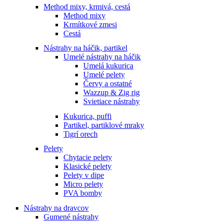
Method mixy, krmivá, cestá
Method mixy
Krmítkové zmesi
Cestá
Nástrahy na háčik, partikel
Umelé nástrahy na háčik
Umelá kukurica
Umelé pelety
Červy a ostatné
Wazzup & Zig rig
Svietiace nástrahy
Kukurica, puffi
Partikel, partiklové mraky
Tigrí orech
Pelety
Chytacie pelety
Klasické pelety
Pelety v dipe
Micro pelety
PVA bomby
Nástrahy na dravcov
Gumené nástrahy