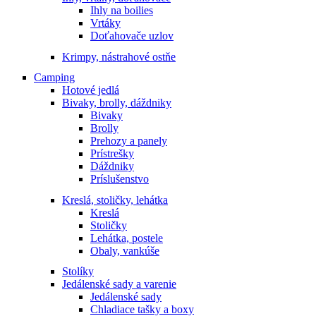
Ihly na boilies
Vrtáky
Doťahovače uzlov
Krimpy, nástrahové ostňe
Camping
Hotové jedlá
Bivaky, brolly, dáždniky
Bivaky
Brolly
Prehozy a panely
Prístrešky
Dáždniky
Príslušenstvo
Kreslá, stoličky, lehátka
Kreslá
Stoličky
Lehátka, postele
Obaly, vankúše
Stolíky
Jedálenské sady a varenie
Jedálenské sady
Chladiace tašky a boxy