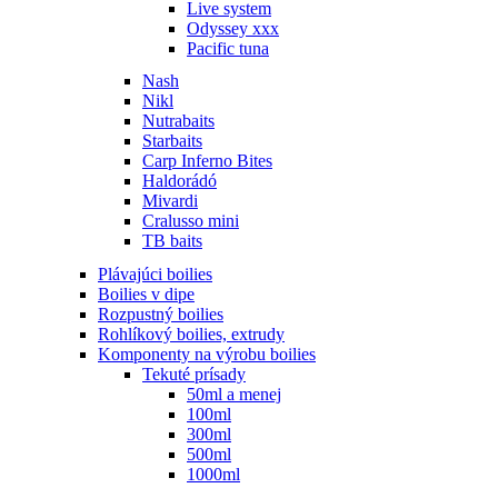
Live system
Odyssey xxx
Pacific tuna
Nash
Nikl
Nutrabaits
Starbaits
Carp Inferno Bites
Haldorádó
Mivardi
Cralusso mini
TB baits
Plávajúci boilies
Boilies v dipe
Rozpustný boilies
Rohlíkový boilies, extrudy
Komponenty na výrobu boilies
Tekuté prísady
50ml a menej
100ml
300ml
500ml
1000ml