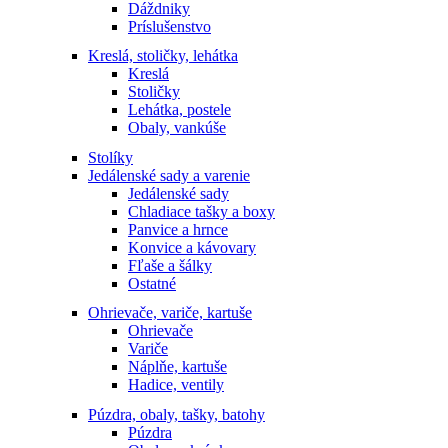
Dáždniky
Príslušenstvo
Kreslá, stoličky, lehátka
Kreslá
Stoličky
Lehátka, postele
Obaly, vankúše
Stolíky
Jedálenské sady a varenie
Jedálenské sady
Chladiace tašky a boxy
Panvice a hrnce
Konvice a kávovary
Fľaše a šálky
Ostatné
Ohrievače, variče, kartuše
Ohrievače
Variče
Náplňe, kartuše
Hadice, ventily
Púzdra, obaly, tašky, batohy
Púzdra