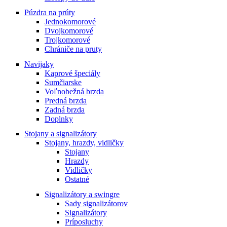
Púzdra na prúty
Jednokomorové
Dvojkomorové
Trojkomorové
Chrániče na pruty
Navijaky
Kaprové špeciály
Sumčiarske
Voľnobežná brzda
Predná brzda
Zadná brzda
Doplnky
Stojany a signalizátory
Stojany, hrazdy, vidličky
Stojany
Hrazdy
Vidličky
Ostatné
Signalizátory a swingre
Sady signalizátorov
Signalizátory
Príposluchy