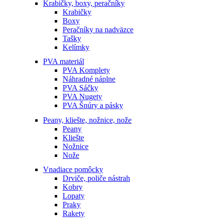
Krabičky, boxy, peračníky
Krabičky
Boxy
Peračníky na nadväzce
Tašky
Kelímky
PVA materiál
PVA Komplety
Náhradné náplne
PVA Sáčky
PVA Nugety
PVA Šnúry a pásky
Peany, kliešte, nožnice, nože
Peany
Kliešte
Nožnice
Nože
Vnadiace pomôcky
Drviče, poliče nástrah
Kobry
Lopaty
Praky
Rakety