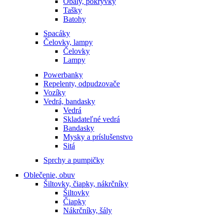
Obaly, pokrývky
Tašky
Batohy
Spacáky
Čelovky, lampy
Čelovky
Lampy
Powerbanky
Repelenty, odpudzovače
Vozíky
Vedrá, bandasky
Vedrá
Skladateľné vedrá
Bandasky
Mysky a príslušenstvo
Sitá
Sprchy a pumpičky
Oblečenie, obuv
Šiltovky, čiapky, nákrčníky
Šiltovky
Čiapky
Nákrčníky, šály