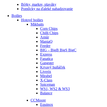
Bójky, markre, plaváky
Pomôcky na ďaleké nahadzovanie
Boilies
Hotové boilies
Mikbaits
Corn Chips
Chilli Chips
Amúr
ManiaQ
Feeder
BIG – BigB BigS BigC
Express
Fanatica
Gangster
Krvavý huňáček
Liverix
Mirabel
X-Class
Spiceman
WS1, WS2 & WS3
Balance
CCMoore
Equinox