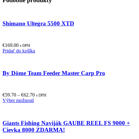
Podobné produkty
Shimano Ultegra 5500 XTD
€
169.00
s DPH
Pridať do košíka
By Döme Team Feeder Master Carp Pro
€
59.70
–
€
62.70
s DPH
This
Výber možností
product
has
multiple
Giants Fishing Naviják GAUBE REEL FS 9000 +
variants.
The
Cievka 8000 ZDARMA!
options