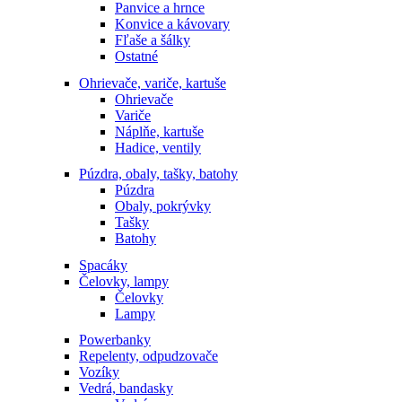
Panvice a hrnce
Konvice a kávovary
Fľaše a šálky
Ostatné
Ohrievače, variče, kartuše
Ohrievače
Variče
Náplňe, kartuše
Hadice, ventily
Púzdra, obaly, tašky, batohy
Púzdra
Obaly, pokrývky
Tašky
Batohy
Spacáky
Čelovky, lampy
Čelovky
Lampy
Powerbanky
Repelenty, odpudzovače
Vozíky
Vedrá, bandasky