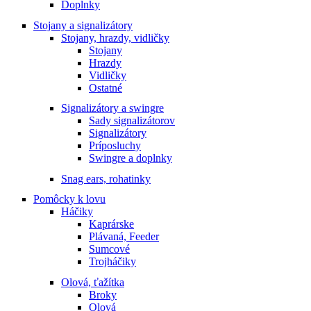
Doplnky
Stojany a signalizátory
Stojany, hrazdy, vidličky
Stojany
Hrazdy
Vidličky
Ostatné
Signalizátory a swingre
Sady signalizátorov
Signalizátory
Príposluchy
Swingre a doplnky
Snag ears, rohatinky
Pomôcky k lovu
Háčiky
Kaprárske
Plávaná, Feeder
Sumcové
Trojháčiky
Olová, ťažítka
Broky
Olová