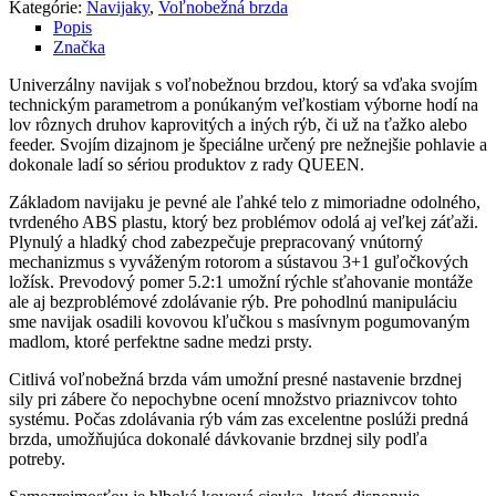
Kategórie:
Navijaky
,
Voľnobežná brzda
Popis
Značka
Univerzálny navijak s voľnobežnou brzdou, ktorý sa vďaka svojím
technickým parametrom a ponúkaným veľkostiam výborne hodí na
lov rôznych druhov kaprovitých a iných rýb, či už na ťažko alebo
feeder. Svojím dizajnom je špeciálne určený pre nežnejšie pohlavie a
dokonale ladí so sériou produktov z rady QUEEN.
Základom navijaku je pevné ale ľahké telo z mimoriadne odolného,
tvrdeného ABS plastu, ktorý bez problémov odolá aj veľkej záťaži.
Plynulý a hladký chod zabezpečuje prepracovaný vnútorný
mechanizmus s vyváženým rotorom a sústavou 3+1 guľočkových
ložísk. Prevodový pomer 5.2:1 umožní rýchle sťahovanie montáže
ale aj bezproblémové zdolávanie rýb. Pre pohodlnú manipuláciu
sme navijak osadili kovovou kľučkou s masívnym pogumovaným
madlom, ktoré perfektne sadne medzi prsty.
Citlivá voľnobežná brzda vám umožní presné nastavenie brzdnej
sily pri zábere čo nepochybne ocení množstvo priaznivcov tohto
systému. Počas zdolávania rýb vám zas excelentne poslúži predná
brzda, umožňujúca dokonalé dávkovanie brzdnej sily podľa
potreby.