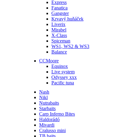
Express
Fanatica
Gangster
Krvavý huňáček
Liverix
Mirabel
X-Class
Spiceman
WS1, WS2 & WS3
Balance
CCMoore
Equinox
Live system
Odyssey xxx
Pacific tuna
Nash
Nikl
Nutrabaits
Starbaits
Carp Inferno Bites
Haldorádó
Mivardi
Cralusso mini
TB baits