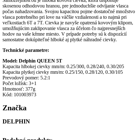
Samozrejmosťou je hlboká kovová cievka, ktorá disponuje
skosenou odhodovou hranou, pre jednoduchšie odvíjanie vlasca
počas nahadzovania. Svojou kapacitou pojme dostatočné množstvo
vlasca potrebného pri love na väčšie vzdialenosti a to najmä pri
veľkostiach 6T a 7T. Cievka je navyše opatrená kovovým klipom,
umožňujúcim zaklipovanie vlasca za účelom čo najpresnejších
hodov na vaše kŕmne miesto. V prípade potreby sú k dispozícií
samostatne dokúpiteľné hlboké aj plytké náhradné cievky.
Technické parametre:
Model: Delphin QUEEN 5T
Kapacita hlbokej cievky mm/m: 0.25/300, 0.28/240, 0.30/205
Kapacita plytkej cievky mm/m: 0.25/150, 0.28/120, 0.30/105
Prevodový pomer: 5.2:1
Počet ložísk: 3+1
Hmotnosť: 377g
Kód: 101003973
Značka
DELPHIN