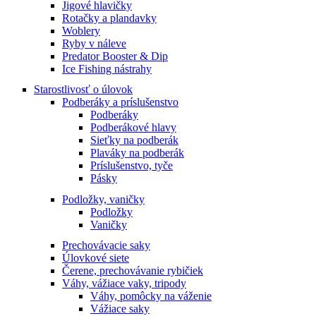
Jigové hlavičky
Rotačky a plandavky
Woblery
Ryby v náleve
Predator Booster & Dip
Ice Fishing nástrahy
Starostlivosť o úlovok
Podberáky a príslušenstvo
Podberáky
Podberákové hlavy
Sieťky na podberák
Plaváky na podberák
Príslušenstvo, tyče
Pásky
Podložky, vaničky
Podložky
Vaničky
Prechovávacie saky
Úlovkové siete
Čerene, prechovávanie rybičiek
Váhy, vážiace vaky, tripody
Váhy, pomôcky na váženie
Vážiace saky