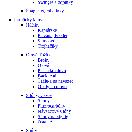
Swingre a doplnky
Snag ears, rohatinky
Pomôcky k lovu
Háčiky
Kaprárske
Plávaná, Feeder
Sumcové
Trojháčiky
Olová, ťažítka
Broky
Olová
Plastické olovo
Back lead
Ťažítka na náväzec
Obaly na olovo
Silóny, vlasce
Silóny
Fluorocarbóny
Náväzcové silóny
Silóny na zig rig
Ostatné
Šnúry