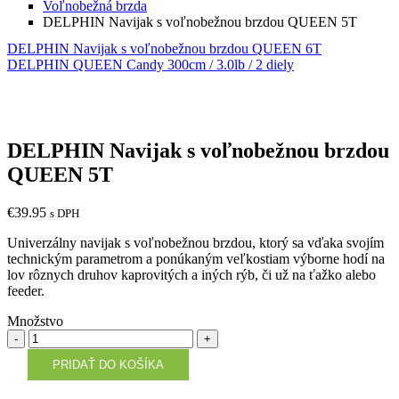
Voľnobežná brzda
DELPHIN Navijak s voľnobežnou brzdou QUEEN 5T
DELPHIN Navijak s voľnobežnou brzdou QUEEN 6T
DELPHIN QUEEN Candy 300cm / 3.0lb / 2 diely
DELPHIN Navijak s voľnobežnou brzdou
QUEEN 5T
€
39.95
s DPH
Univerzálny navijak s voľnobežnou brzdou, ktorý sa vďaka svojím
technickým parametrom a ponúkaným veľkostiam výborne hodí na
lov rôznych druhov kaprovitých a iných rýb, či už na ťažko alebo
feeder.
Množstvo
Množstvo
PRIDAŤ DO KOŠÍKA