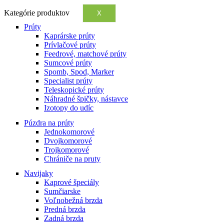
Kategórie produktov
X
Prúty
Kaprárske prúty
Prívlačové prúty
Feedrové, matchové prúty
Sumcové prúty
Spomb, Spod, Marker
Specialist prúty
Teleskopické prúty
Náhradné špičky, nástavce
Izotopy do udíc
Púzdra na prúty
Jednokomorové
Dvojkomorové
Trojkomorové
Chrániče na pruty
Navijaky
Kaprové špeciály
Sumčiarske
Voľnobežná brzda
Predná brzda
Zadná brzda