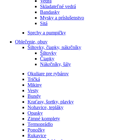
Vedrá
Skladateľné vedrá
Bandasky
Mysky a príslušenstvo
Sitá
Sprchy a pumpičky
Oblečenie, obuv
Šiltovky, čiapky, nákrčníky
Šiltovky
Čiapky
Nákrčníky, šály
Okuliare pre rybárov
Tričká
Mikiny
Vesty
Bundy
Kraťasy, šortky, plavky
Nohavice, tepláky
Opasky
Zimné komplety
Termoprádlo
Ponožky
Rukavice