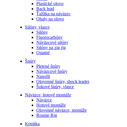
Plastické olovo
Back lead
Ťažítka na náväzec
Obaly na olovo
Silóny, vlasce
Silóny
Fluorocarbóny
Náväzcové silóny
Silóny na zig rig
Ostatné
Šnúry
Pletené šnúry
Náväzcové šnúry
Nanofil
Olovenné šnúry, shock leader
Šokové šnúry, vlasce
Náväzce, hotové montáže
Náväzce
Hotové montáže
Olovenné náväzce, montáže
Ronnie Rig
Krmítka