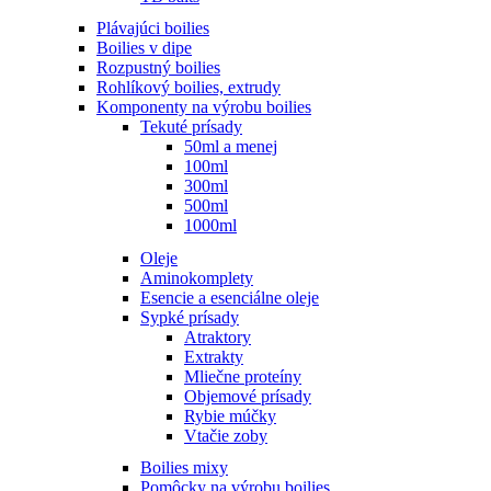
Plávajúci boilies
Boilies v dipe
Rozpustný boilies
Rohlíkový boilies, extrudy
Komponenty na výrobu boilies
Tekuté prísady
50ml a menej
100ml
300ml
500ml
1000ml
Oleje
Aminokomplety
Esencie a esenciálne oleje
Sypké prísady
Atraktory
Extrakty
Mliečne proteíny
Objemové prísady
Rybie múčky
Vtačie zoby
Boilies mixy
Pomôcky na výrobu boilies