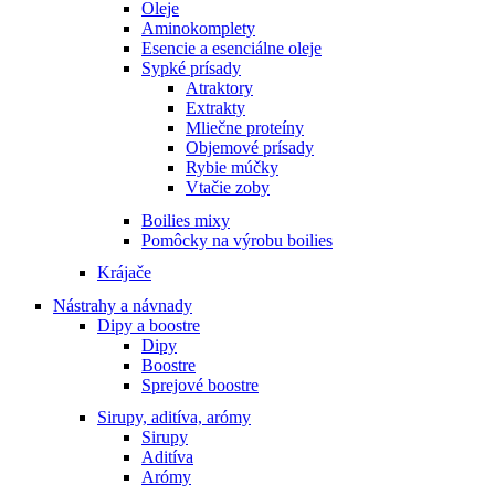
Oleje
Aminokomplety
Esencie a esenciálne oleje
Sypké prísady
Atraktory
Extrakty
Mliečne proteíny
Objemové prísady
Rybie múčky
Vtačie zoby
Boilies mixy
Pomôcky na výrobu boilies
Krájače
Nástrahy a návnady
Dipy a boostre
Dipy
Boostre
Sprejové boostre
Sirupy, aditíva, arómy
Sirupy
Aditíva
Arómy