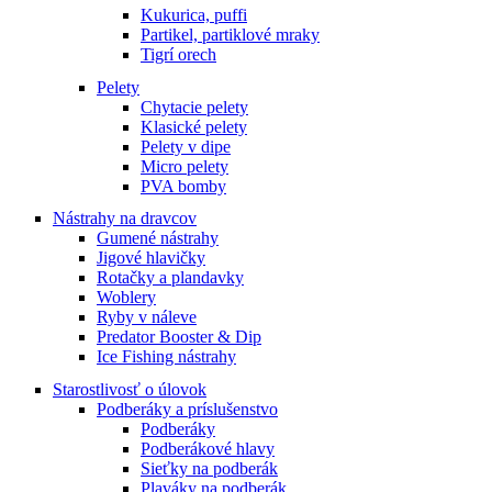
Kukurica, puffi
Partikel, partiklové mraky
Tigrí orech
Pelety
Chytacie pelety
Klasické pelety
Pelety v dipe
Micro pelety
PVA bomby
Nástrahy na dravcov
Gumené nástrahy
Jigové hlavičky
Rotačky a plandavky
Woblery
Ryby v náleve
Predator Booster & Dip
Ice Fishing nástrahy
Starostlivosť o úlovok
Podberáky a príslušenstvo
Podberáky
Podberákové hlavy
Sieťky na podberák
Plaváky na podberák