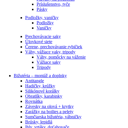
Príslušenstvo, tyče
Pásky
Podložky, vaničky
Podložky
Vaničky
Prechovávacie saky
Úlovkové siete
Čerene, prechovávanie rybičiek
Váhy, vážiace vaky, tripody
Váhy, pomôcky na váženie
Vážiace saky
Tripody
Bižutéria – montáž a doplnky
Antitangle
Hadičky, krúžky
Silikónové korálky
Obratlíky, karabinky
Rovnátka
Závesky na olová + krytky
Zarážky na boilies a pelety
Sumčiarska bižutéria, vábničky
Brúsky, lepidlá
Ihly, vrtáky, doťahovače