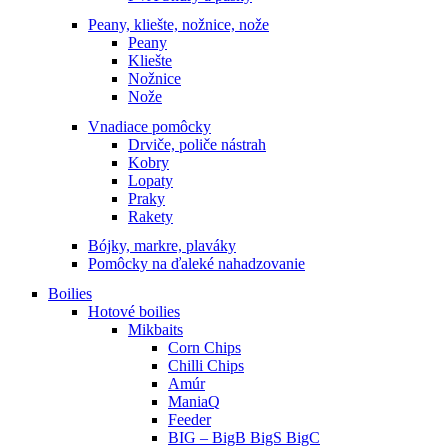
Peany, kliešte, nožnice, nože
Peany
Kliešte
Nožnice
Nože
Vnadiace pomôcky
Drviče, poliče nástrah
Kobry
Lopaty
Praky
Rakety
Bójky, markre, plaváky
Pomôcky na ďaleké nahadzovanie
Boilies
Hotové boilies
Mikbaits
Corn Chips
Chilli Chips
Amúr
ManiaQ
Feeder
BIG – BigB BigS BigC