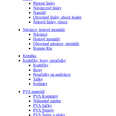
Pletené šnúry
Náväzcové šnúry
Nanofil
Olovenné šnúry, shock leader
Šokové šnúry, vlasce
Náväzce, hotové montáže
Náväzce
Hotové montáže
Olovenné náväzce, montáže
Ronnie Rig
Krmítka
Krabičky, boxy, peračníky
Krabičky
Boxy
Peračníky na nadväzce
Tašky
Kelímky
PVA materiál
PVA Komplety
Náhradné náplne
PVA Sáčky
PVA Nugety
PVA Šnúry a pásky