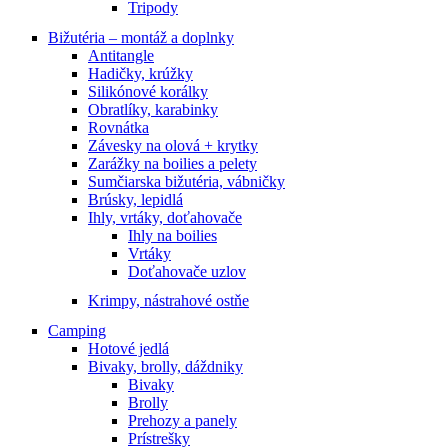
Tripody
Bižutéria – montáž a doplnky
Antitangle
Hadičky, krúžky
Silikónové korálky
Obratlíky, karabinky
Rovnátka
Závesky na olová + krytky
Zarážky na boilies a pelety
Sumčiarska bižutéria, vábničky
Brúsky, lepidlá
Ihly, vrtáky, doťahovače
Ihly na boilies
Vrtáky
Doťahovače uzlov
Krimpy, nástrahové ostňe
Camping
Hotové jedlá
Bivaky, brolly, dáždniky
Bivaky
Brolly
Prehozy a panely
Prístrešky