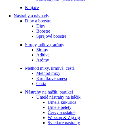
Krájače
Nástrahy a návnady
Dipy a boostre
Dipy
Boostre
Sprejové boostre
Sirupy, aditíva, arómy
Sirupy
Aditíva
Arómy
Method mixy, krmivá, cestá
Method mixy
Krmítkové zmesi
Cestá
Nástrahy na háčik, partikel
Umelé nástrahy na háčik
Umelá kukurica
Umelé pelety
Červy a ostatné
Wazzup & Zig rig
Svietiace nástrahy