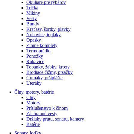
Okuliare pre rybárov
Tričká
Mikiny
Vesty
Bundy
Kraťasy, šortky, plavky
Nohavice, tepláky
Opasky
Zimné komplety
Termoprádlo
Ponožky
Rukavice
Topánky, žabky, kroxy
Brodiace čižmy, prsačky
Gumáky, pršiplášte
Uteráky
Člny, motory, batérie
Člny
Motory
Príslušenstvo k člnom
Záchranné vesty
Držiaky prútu, sonaru, kamery
Batérie
Sonary, loďky