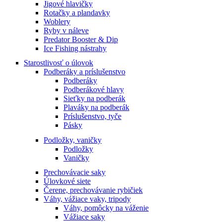
Jigové hlavičky
Rotačky a plandavky
Woblery
Ryby v náleve
Predator Booster & Dip
Ice Fishing nástrahy
Starostlivosť o úlovok
Podberáky a príslušenstvo
Podberáky
Podberákové hlavy
Sieťky na podberák
Plaváky na podberák
Príslušenstvo, tyče
Pásky
Podložky, vaničky
Podložky
Vaničky
Prechovávacie saky
Úlovkové siete
Čerene, prechovávanie rybičiek
Váhy, vážiace vaky, tripody
Váhy, pomôcky na váženie
Vážiace saky