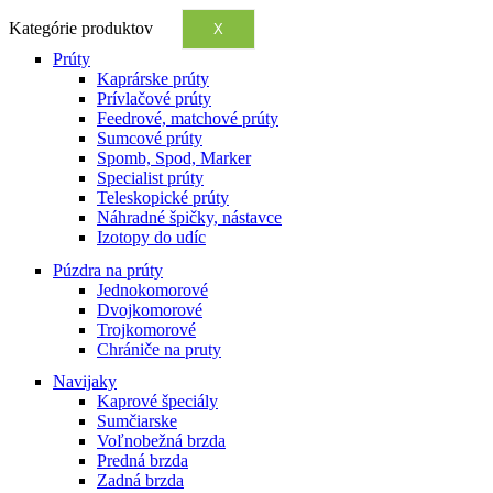
Kategórie produktov
X
Prúty
Kaprárske prúty
Prívlačové prúty
Feedrové, matchové prúty
Sumcové prúty
Spomb, Spod, Marker
Specialist prúty
Teleskopické prúty
Náhradné špičky, nástavce
Izotopy do udíc
Púzdra na prúty
Jednokomorové
Dvojkomorové
Trojkomorové
Chrániče na pruty
Navijaky
Kaprové špeciály
Sumčiarske
Voľnobežná brzda
Predná brzda
Zadná brzda