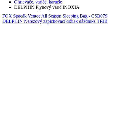
Ohrievače, variče, kartuše
DELPHIN Plynový varič INOXIA
FOX Spacák Ventec All Season Sleeping Bag - CSB079
DELPHIN Nerezový zapichovací držiak dáždnika TRIB