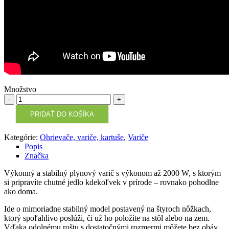
Množstvo
Množstvo
PRIDAŤ DO KOŠÍKA
Kategórie:
Ohrievače, variče, kartuše
,
Variče
Popis
Značka
Výkonný a stabilný plynový varič s výkonom až 2000 W, s ktorým
si pripravíte chutné jedlo kdekoľvek v prírode – rovnako pohodlne
ako doma.
Ide o mimoriadne stabilný model postavený na štyroch nôžkach,
ktorý spoľahlivo poslúži, či už ho položíte na stôl alebo na zem.
Vďaka odolnému roštu s dostatočnými rozmermi môžete bez obáv