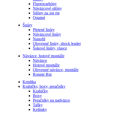
Fluorocarbóny
Náväzcové silóny
Silóny na zig rig
Ostatné
Šnúry
Pletené šnúry
Náväzcové šnúry
Nanofil
Olovenné šnúry, shock leader
Šokové šnúry, vlasce
Náväzce, hotové montáže
Náväzce
Hotové montáže
Olovenné náväzce, montáže
Ronnie Rig
Krmítka
Krabičky, boxy, peračníky
Krabičky
Boxy
Peračníky na nadväzce
Tašky
Kelímky