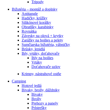
Tripody
Bižutéria – montáž a doplnky
Antitangle
Hadičky, krúžky
Silikónové korálky
Obratlíky, karabinky
Rovnátka
Závesky na olová + krytky
Zarážky na boilies a pelety
Sumčiarska bižutéria, vábničky
Brúsky, lepidlá
Ihly, vrtáky, doťahovače
Ihly na boilies
Vrtáky
Doťahovače uzlov
Krimpy, nástrahové ostňe
Camping
Hotové jedlá
Bivaky, brolly, dáždniky
Bivaky
Brolly
Prehozy a panely
Prístrešky