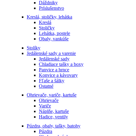
Dáždniky
Príslušenstvo
Kreslá, stoličky, lehátka
Kreslá
Stoličky
Lehátka, postele
Obaly, vankúše
Stolíky
Jedálenské sady a varenie
Jedálenské sady
Chladiace tašky a boxy
Panvice a hrnce
Konvice a kávovary
Fľaše a šálky
Ostatné
Ohrievače, variče, kartuše
Ohrievače
Variče
Náplňe, kartuše
Hadice, ventily
Púzdra, obaly, tašky, batohy
Púzdra