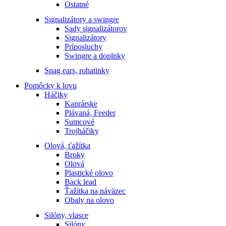
Ostatné
Signalizátory a swingre
Sady signalizátorov
Signalizátory
Príposluchy
Swingre a doplnky
Snag ears, rohatinky
Pomôcky k lovu
Háčiky
Kaprárske
Plávaná, Feeder
Sumcové
Trojháčiky
Olová, ťažítka
Broky
Olová
Plastické olovo
Back lead
Ťažítka na náväzec
Obaly na olovo
Silóny, vlasce
Silóny