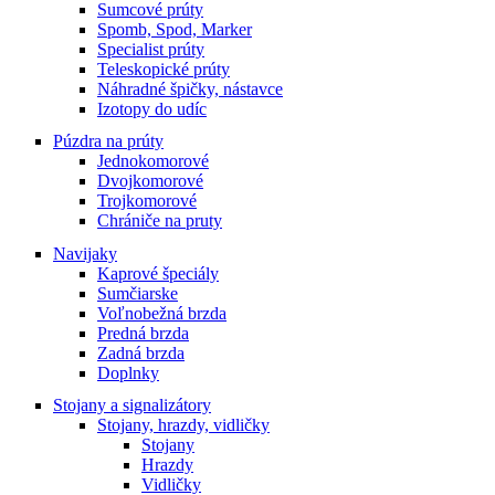
Sumcové prúty
Spomb, Spod, Marker
Specialist prúty
Teleskopické prúty
Náhradné špičky, nástavce
Izotopy do udíc
Púzdra na prúty
Jednokomorové
Dvojkomorové
Trojkomorové
Chrániče na pruty
Navijaky
Kaprové špeciály
Sumčiarske
Voľnobežná brzda
Predná brzda
Zadná brzda
Doplnky
Stojany a signalizátory
Stojany, hrazdy, vidličky
Stojany
Hrazdy
Vidličky