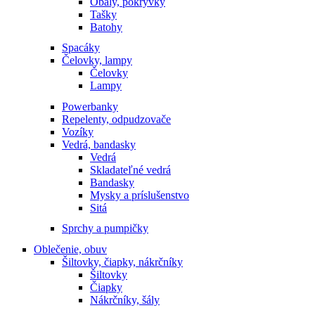
Obaly, pokrývky
Tašky
Batohy
Spacáky
Čelovky, lampy
Čelovky
Lampy
Powerbanky
Repelenty, odpudzovače
Vozíky
Vedrá, bandasky
Vedrá
Skladateľné vedrá
Bandasky
Mysky a príslušenstvo
Sitá
Sprchy a pumpičky
Oblečenie, obuv
Šiltovky, čiapky, nákrčníky
Šiltovky
Čiapky
Nákrčníky, šály