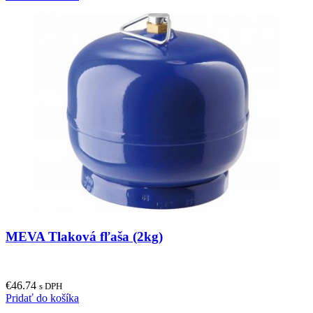
MEVA Tlaková fľaša (2kg)
€
46.74
s DPH
Pridať do košíka