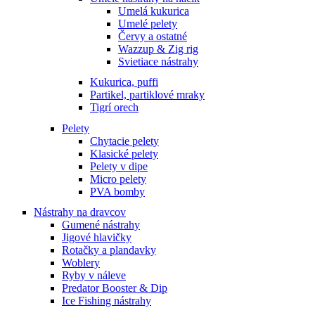
Umelá kukurica
Umelé pelety
Červy a ostatné
Wazzup & Zig rig
Svietiace nástrahy
Kukurica, puffi
Partikel, partiklové mraky
Tigrí orech
Pelety
Chytacie pelety
Klasické pelety
Pelety v dipe
Micro pelety
PVA bomby
Nástrahy na dravcov
Gumené nástrahy
Jigové hlavičky
Rotačky a plandavky
Woblery
Ryby v náleve
Predator Booster & Dip
Ice Fishing nástrahy