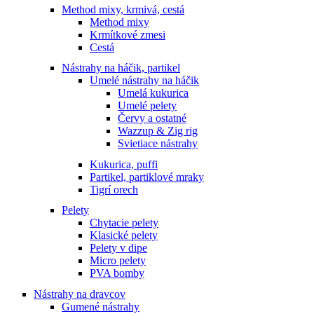
Method mixy, krmivá, cestá
Method mixy
Krmítkové zmesi
Cestá
Nástrahy na háčik, partikel
Umelé nástrahy na háčik
Umelá kukurica
Umelé pelety
Červy a ostatné
Wazzup & Zig rig
Svietiace nástrahy
Kukurica, puffi
Partikel, partiklové mraky
Tigrí orech
Pelety
Chytacie pelety
Klasické pelety
Pelety v dipe
Micro pelety
PVA bomby
Nástrahy na dravcov
Gumené nástrahy