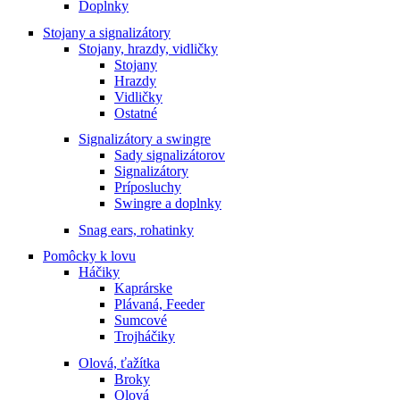
Doplnky
Stojany a signalizátory
Stojany, hrazdy, vidličky
Stojany
Hrazdy
Vidličky
Ostatné
Signalizátory a swingre
Sady signalizátorov
Signalizátory
Príposluchy
Swingre a doplnky
Snag ears, rohatinky
Pomôcky k lovu
Háčiky
Kaprárske
Plávaná, Feeder
Sumcové
Trojháčiky
Olová, ťažítka
Broky
Olová