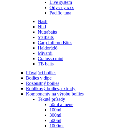
Live system
Odyssey xxx
Pacific tuna
Nash
Nikl
Nutrabaits
Starbaits
Carp Inferno Bites
Haldorádó
Mivardi
Cralusso mini
TB baits
Plávajúci boilies
Boilies v dipe
Rozpustný boilies
Rohlíkový boilies, extrudy
Komponenty na výrobu boilies
Tekuté prísady
50ml a menej
100ml
300ml
500ml
1000ml