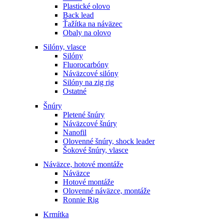
Plastické olovo
Back lead
Ťažítka na náväzec
Obaly na olovo
Silóny, vlasce
Silóny
Fluorocarbóny
Náväzcové silóny
Silóny na zig rig
Ostatné
Šnúry
Pletené šnúry
Náväzcové šnúry
Nanofil
Olovenné šnúry, shock leader
Šokové šnúry, vlasce
Náväzce, hotové montáže
Náväzce
Hotové montáže
Olovenné náväzce, montáže
Ronnie Rig
Krmítka