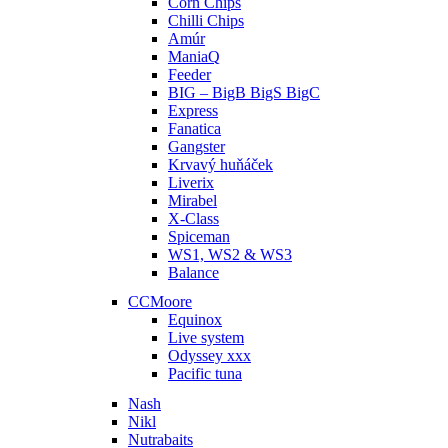
Corn Chips
Chilli Chips
Amúr
ManiaQ
Feeder
BIG – BigB BigS BigC
Express
Fanatica
Gangster
Krvavý huňáček
Liverix
Mirabel
X-Class
Spiceman
WS1, WS2 & WS3
Balance
CCMoore
Equinox
Live system
Odyssey xxx
Pacific tuna
Nash
Nikl
Nutrabaits