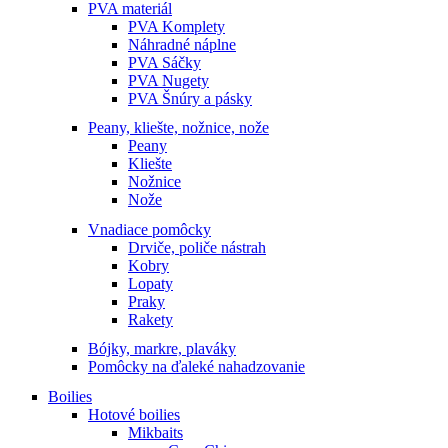
PVA materiál
PVA Komplety
Náhradné náplne
PVA Sáčky
PVA Nugety
PVA Šnúry a pásky
Peany, kliešte, nožnice, nože
Peany
Kliešte
Nožnice
Nože
Vnadiace pomôcky
Drviče, poliče nástrah
Kobry
Lopaty
Praky
Rakety
Bójky, markre, plaváky
Pomôcky na ďaleké nahadzovanie
Boilies
Hotové boilies
Mikbaits