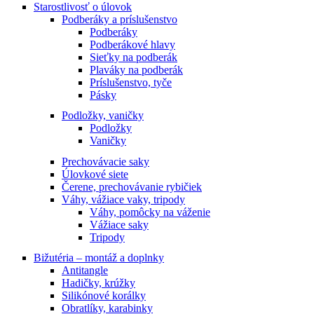
Starostlivosť o úlovok
Podberáky a príslušenstvo
Podberáky
Podberákové hlavy
Sieťky na podberák
Plaváky na podberák
Príslušenstvo, tyče
Pásky
Podložky, vaničky
Podložky
Vaničky
Prechovávacie saky
Úlovkové siete
Čerene, prechovávanie rybičiek
Váhy, vážiace vaky, tripody
Váhy, pomôcky na váženie
Vážiace saky
Tripody
Bižutéria – montáž a doplnky
Antitangle
Hadičky, krúžky
Silikónové korálky
Obratlíky, karabinky