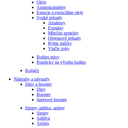
Oleje
Aminokomplety
Esencie a esenciálne oleje
Sypké prísady
Atraktory
Extrakty
Mliečne proteíny
Objemové prísady
Rybie múčky
Vtačie zoby
Boilies mixy
Pomôcky na výrobu boilies
Krájače
Nástrahy a návnady
Dipy a boostre
Dipy
Boostre
Sprejové boostre
Sirupy, aditíva, arómy
Sirupy
Aditíva
Arómy