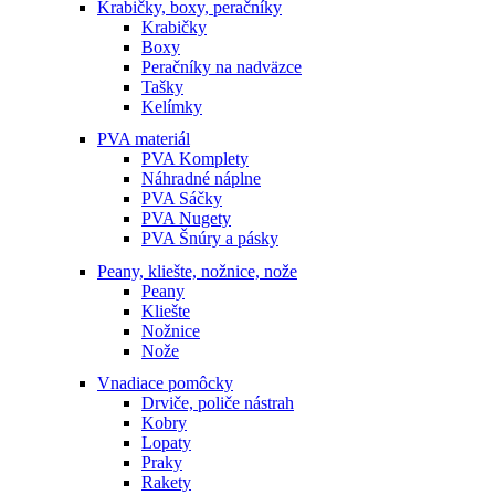
Krabičky, boxy, peračníky
Krabičky
Boxy
Peračníky na nadväzce
Tašky
Kelímky
PVA materiál
PVA Komplety
Náhradné náplne
PVA Sáčky
PVA Nugety
PVA Šnúry a pásky
Peany, kliešte, nožnice, nože
Peany
Kliešte
Nožnice
Nože
Vnadiace pomôcky
Drviče, poliče nástrah
Kobry
Lopaty
Praky
Rakety