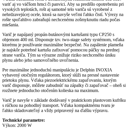
variť aj vo väčšom hrnci či panvici. Aby sa predišlo opotrebeniu pri
vysokých teplotách, rošt aj samotné telo variča sú vyrobené z
nehrdzavejúcej ocele, ktorá sa navyše veľmi ľahko čistí. Výrezy na
rošte spoľahlivo zabraňujú nechcenému zošmyknutiu riadu počas
miešania.
Varič je napájaný propán-butánovými kartušami typu CP250 s
objemom 400 ml. Disponuje tzv. two-stage safety systémom, vďaka
ktorému je používanie maximálne bezpečné. Na zapálenie plameňa
je najskôr potrebné kartušu zafixovať pomocou páčky na prednej
strane variča. Tým sa výrazne znižuje riziko nechceného úniku
plynu alebo jeho samovoľného uvoľnenia.
Pre maximálne jednoduchú manipuláciu je Delphin INOXIA
vybavený otočným regulátorom, ktorý slúži na presné nastavenie
prietoku plynu. Vďaka piezoelektrickému zapaľovaniu, ktorým
varič disponuje, môžete zabudnúť na zápalky či zapaľovač – oheň si
rozžnete jednoducho otočením kolieska na maximum.
Varič je navyše v základe dodávaný v praktickom plastovom kufríku
s rúčkou na pohodlný transport. Vďaka kompaktnému tvaru je
ľahko skladovateľný a vždy pripravený na ďalšiu výpravu.
Technické parametre:
Výkon: 2000 W