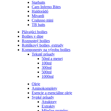
Starbaits
Carp Inferno Bites
Haldorádó
Mivardi
Cralusso mini
TB baits
Plávajúci boilies
Boilies v dipe
Rozpustný boilies
Rohlíkový boilies, extrudy
Komponenty na výrobu boilies
Tekuté prísady
50ml a menej
100ml
300ml
500ml
1000ml
Oleje
Aminokomplety
Esencie a esenciálne oleje
Sypké prísady
Atraktory
Extrakty
Mliečne proteíny