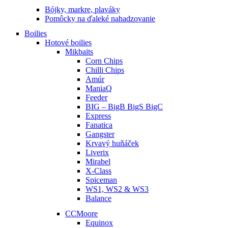
Bójky, markre, plaváky
Pomôcky na ďaleké nahadzovanie
Boilies
Hotové boilies
Mikbaits
Corn Chips
Chilli Chips
Amúr
ManiaQ
Feeder
BIG – BigB BigS BigC
Express
Fanatica
Gangster
Krvavý huňáček
Liverix
Mirabel
X-Class
Spiceman
WS1, WS2 & WS3
Balance
CCMoore
Equinox