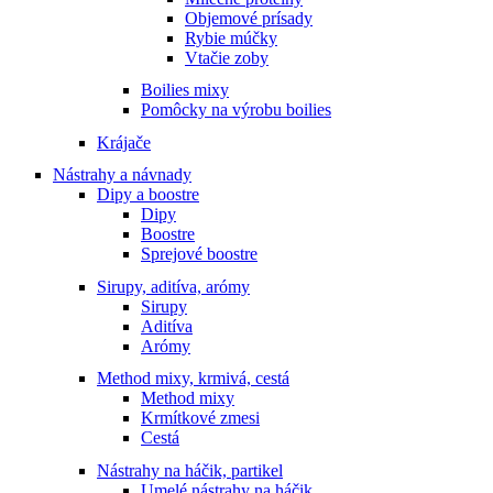
Objemové prísady
Rybie múčky
Vtačie zoby
Boilies mixy
Pomôcky na výrobu boilies
Krájače
Nástrahy a návnady
Dipy a boostre
Dipy
Boostre
Sprejové boostre
Sirupy, aditíva, arómy
Sirupy
Aditíva
Arómy
Method mixy, krmivá, cestá
Method mixy
Krmítkové zmesi
Cestá
Nástrahy na háčik, partikel
Umelé nástrahy na háčik