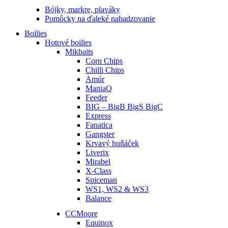
Bójky, markre, plaváky
Pomôcky na ďaleké nahadzovanie
Boilies
Hotové boilies
Mikbaits
Corn Chips
Chilli Chips
Amúr
ManiaQ
Feeder
BIG – BigB BigS BigC
Express
Fanatica
Gangster
Krvavý huňáček
Liverix
Mirabel
X-Class
Spiceman
WS1, WS2 & WS3
Balance
CCMoore
Equinox