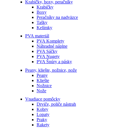
Krabičky, boxy, peračníky
Krabičky
Boxy
Peračníky na nadväzce
Tašky
Kelímky
PVA materiál
PVA Komplety
Náhradné náplne
PVA Sáčky
PVA Nugety
PVA Šnúry a pásky
Peany, kliešte, nožnice, nože
Peany
Kliešte
Nožnice
Nože
Vnadiace pomôcky
Drviče, poliče nástrah
Kobry
Lopaty
Praky
Rakety