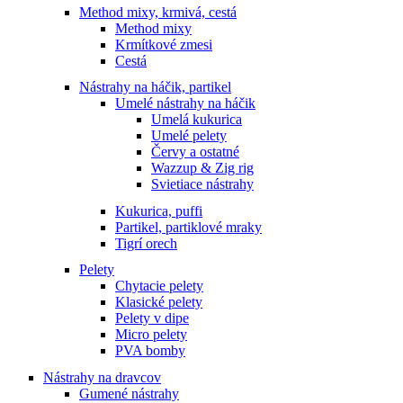
Method mixy, krmivá, cestá
Method mixy
Krmítkové zmesi
Cestá
Nástrahy na háčik, partikel
Umelé nástrahy na háčik
Umelá kukurica
Umelé pelety
Červy a ostatné
Wazzup & Zig rig
Svietiace nástrahy
Kukurica, puffi
Partikel, partiklové mraky
Tigrí orech
Pelety
Chytacie pelety
Klasické pelety
Pelety v dipe
Micro pelety
PVA bomby
Nástrahy na dravcov
Gumené nástrahy