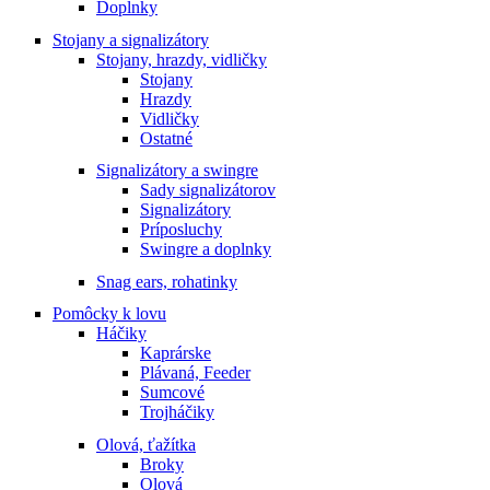
Doplnky
Stojany a signalizátory
Stojany, hrazdy, vidličky
Stojany
Hrazdy
Vidličky
Ostatné
Signalizátory a swingre
Sady signalizátorov
Signalizátory
Príposluchy
Swingre a doplnky
Snag ears, rohatinky
Pomôcky k lovu
Háčiky
Kaprárske
Plávaná, Feeder
Sumcové
Trojháčiky
Olová, ťažítka
Broky
Olová