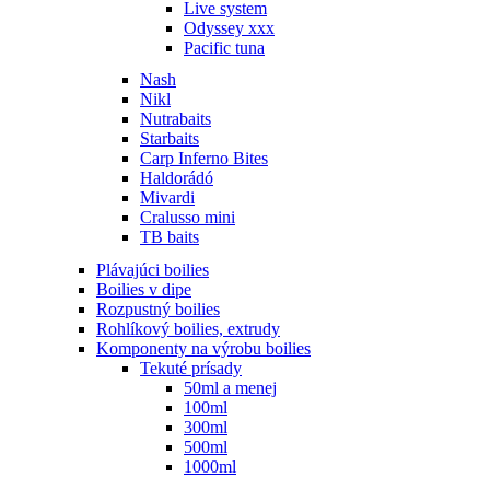
Live system
Odyssey xxx
Pacific tuna
Nash
Nikl
Nutrabaits
Starbaits
Carp Inferno Bites
Haldorádó
Mivardi
Cralusso mini
TB baits
Plávajúci boilies
Boilies v dipe
Rozpustný boilies
Rohlíkový boilies, extrudy
Komponenty na výrobu boilies
Tekuté prísady
50ml a menej
100ml
300ml
500ml
1000ml