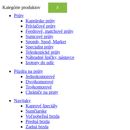
Kategórie produktov
X
Prúty
Kaprárske prúty
Prívlačové prúty
Feedrové, matchové prúty
Sumcové prúty
Spomb, Spod, Marker
Specialist prúty
Teleskopické prúty
Náhradné špičky, nástavce
Izotopy do udíc
Púzdra na prúty
Jednokomorové
Dvojkomorové
Trojkomorové
Chrániče na pruty
Navijaky
Kaprové špeciály
Sumčiarske
Voľnobežná brzda
Predná brzda
Zadná brzda