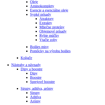
Oleje
Aminokomplety
Esencie a esenciálne oleje
Sypké prísady
Atraktory
Extrakty
Mliečne proteíny
Objemové prísady
Rybie múčky
Vtačie zoby
Boilies mixy
Pomôcky na výrobu boilies
Krájače
Nástrahy a návnady
Dipy a boostre
Dipy
Boostre
Sprejové boostre
Sirupy, aditíva, arómy
Sirupy
Aditíva
Arómy