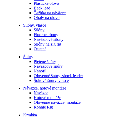
Plastické olovo
Back lead
Ťažítka na náväzec
Obaly na olovo
Silóny, vlasce
Silóny
Fluorocarbóny
Náväzcové silóny
Silóny na zig rig
Ostatné
Šnúry
Pletené šnúry
Náväzcové šnúry
Nanofil
Olovenné šnúry, shock leader
Šokové šnúry, vlasce
Náväzce, hotové montáže
Náväzce
Hotové montáže
Olovenné náväzce, montáže
Ronnie Rig
Krmítka