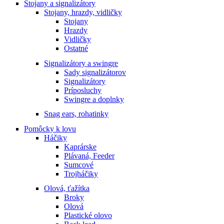
Stojany a signalizátory
Stojany, hrazdy, vidličky
Stojany
Hrazdy
Vidličky
Ostatné
Signalizátory a swingre
Sady signalizátorov
Signalizátory
Príposluchy
Swingre a doplnky
Snag ears, rohatinky
Pomôcky k lovu
Háčiky
Kaprárske
Plávaná, Feeder
Sumcové
Trojháčiky
Olová, ťažítka
Broky
Olová
Plastické olovo