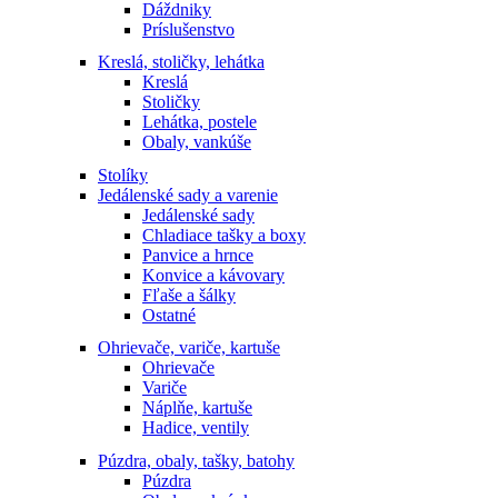
Dáždniky
Príslušenstvo
Kreslá, stoličky, lehátka
Kreslá
Stoličky
Lehátka, postele
Obaly, vankúše
Stolíky
Jedálenské sady a varenie
Jedálenské sady
Chladiace tašky a boxy
Panvice a hrnce
Konvice a kávovary
Fľaše a šálky
Ostatné
Ohrievače, variče, kartuše
Ohrievače
Variče
Náplňe, kartuše
Hadice, ventily
Púzdra, obaly, tašky, batohy
Púzdra