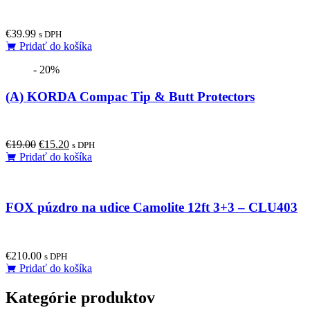
€
39.99
s DPH
Pridať do košíka
- 20%
(A) KORDA Compac Tip & Butt Protectors
Original
Current
€
19.00
€
15.20
s DPH
price
price
Pridať do košíka
was:
is:
€19.00.
€15.20.
FOX púzdro na udice Camolite 12ft 3+3 – CLU403
€
210.00
s DPH
Pridať do košíka
Kategórie produktov