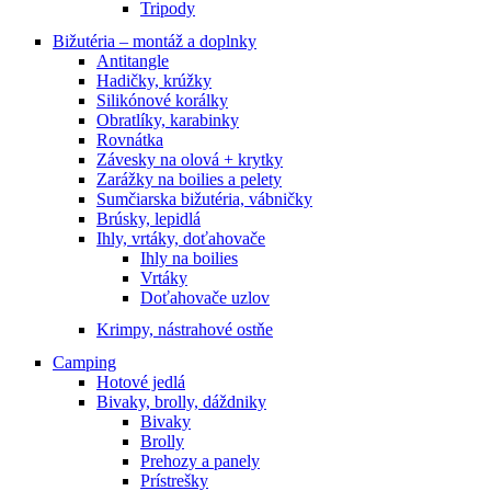
Tripody
Bižutéria – montáž a doplnky
Antitangle
Hadičky, krúžky
Silikónové korálky
Obratlíky, karabinky
Rovnátka
Závesky na olová + krytky
Zarážky na boilies a pelety
Sumčiarska bižutéria, vábničky
Brúsky, lepidlá
Ihly, vrtáky, doťahovače
Ihly na boilies
Vrtáky
Doťahovače uzlov
Krimpy, nástrahové ostňe
Camping
Hotové jedlá
Bivaky, brolly, dáždniky
Bivaky
Brolly
Prehozy a panely
Prístrešky