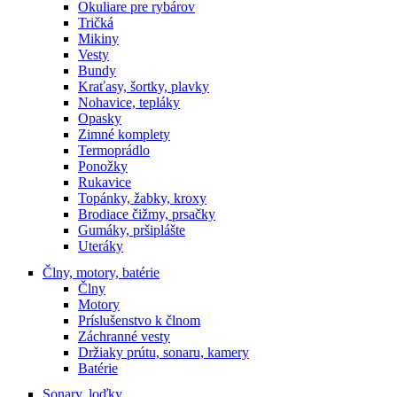
Okuliare pre rybárov
Tričká
Mikiny
Vesty
Bundy
Kraťasy, šortky, plavky
Nohavice, tepláky
Opasky
Zimné komplety
Termoprádlo
Ponožky
Rukavice
Topánky, žabky, kroxy
Brodiace čižmy, prsačky
Gumáky, pršiplášte
Uteráky
Člny, motory, batérie
Člny
Motory
Príslušenstvo k člnom
Záchranné vesty
Držiaky prútu, sonaru, kamery
Batérie
Sonary, loďky