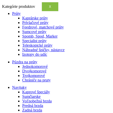
Kategórie produktov
X
Prúty
Kaprárske prúty
Prívlačové prúty
Feedrové, matchové prúty
Sumcové prúty
Spomb, Spod, Marker
Specialist prúty
Teleskopické prúty
Náhradné špičky, nástavce
Izotopy do udíc
Púzdra na prúty
Jednokomorové
Dvojkomorové
Trojkomorové
Chrániče na pruty
Navijaky
Kaprové špeciály
Sumčiarske
Voľnobežná brzda
Predná brzda
Zadná brzda