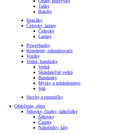
Obaly, pokrývky
Tašky
Batohy
Spacáky
Čelovky, lampy
Čelovky
Lampy
Powerbanky
Repelenty, odpudzovače
Vozíky
Vedrá, bandasky
Vedrá
Skladateľné vedrá
Bandasky
Mysky a príslušenstvo
Sitá
Sprchy a pumpičky
Oblečenie, obuv
Šiltovky, čiapky, nákrčníky
Šiltovky
Čiapky
Nákrčníky, šály