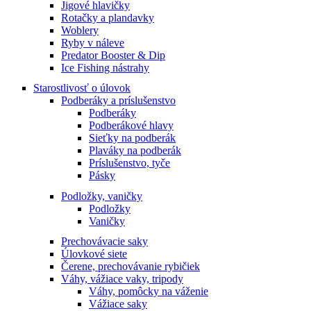
Jigové hlavičky
Rotačky a plandavky
Woblery
Ryby v náleve
Predator Booster & Dip
Ice Fishing nástrahy
Starostlivosť o úlovok
Podberáky a príslušenstvo
Podberáky
Podberákové hlavy
Sieťky na podberák
Plaváky na podberák
Príslušenstvo, tyče
Pásky
Podložky, vaničky
Podložky
Vaničky
Prechovávacie saky
Úlovkové siete
Čerene, prechovávanie rybičiek
Váhy, vážiace vaky, tripody
Váhy, pomôcky na váženie
Vážiace saky