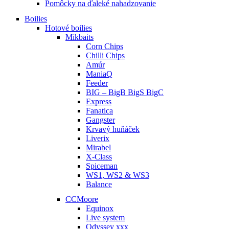
Pomôcky na ďaleké nahadzovanie
Boilies
Hotové boilies
Mikbaits
Corn Chips
Chilli Chips
Amúr
ManiaQ
Feeder
BIG – BigB BigS BigC
Express
Fanatica
Gangster
Krvavý huňáček
Liverix
Mirabel
X-Class
Spiceman
WS1, WS2 & WS3
Balance
CCMoore
Equinox
Live system
Odyssey xxx