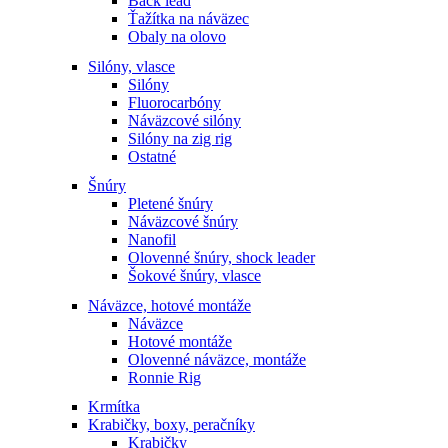
Back lead
Ťažítka na náväzec
Obaly na olovo
Silóny, vlasce
Silóny
Fluorocarbóny
Náväzcové silóny
Silóny na zig rig
Ostatné
Šnúry
Pletené šnúry
Náväzcové šnúry
Nanofil
Olovenné šnúry, shock leader
Šokové šnúry, vlasce
Náväzce, hotové montáže
Náväzce
Hotové montáže
Olovenné náväzce, montáže
Ronnie Rig
Krmítka
Krabičky, boxy, peračníky
Krabičky