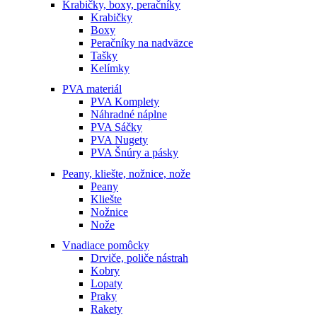
Krabičky, boxy, peračníky
Krabičky
Boxy
Peračníky na nadväzce
Tašky
Kelímky
PVA materiál
PVA Komplety
Náhradné náplne
PVA Sáčky
PVA Nugety
PVA Šnúry a pásky
Peany, kliešte, nožnice, nože
Peany
Kliešte
Nožnice
Nože
Vnadiace pomôcky
Drviče, poliče nástrah
Kobry
Lopaty
Praky
Rakety