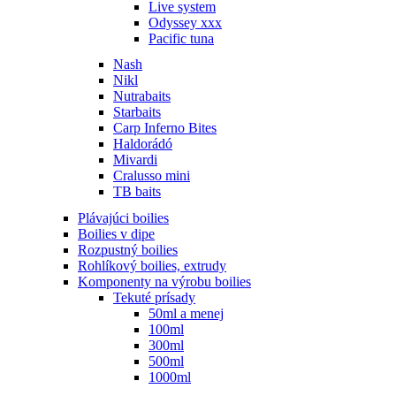
Live system
Odyssey xxx
Pacific tuna
Nash
Nikl
Nutrabaits
Starbaits
Carp Inferno Bites
Haldorádó
Mivardi
Cralusso mini
TB baits
Plávajúci boilies
Boilies v dipe
Rozpustný boilies
Rohlíkový boilies, extrudy
Komponenty na výrobu boilies
Tekuté prísady
50ml a menej
100ml
300ml
500ml
1000ml