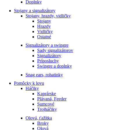
Doplnky
Stojany a signalizátory
Stojany, hrazdy, vidličky
Stojany
Hrazdy
Vidličky
Ostatné
Signalizátory a swingre
Sady signalizátorov
Signalizátory
Príposluchy
Swingre a doplnky
Snag ears, rohatinky
Pomôcky k lovu
Háčiky
Kaprárske
Plávaná, Feeder
Sumcové
Trojháčiky
Olová, ťažítka
Broky
Olová