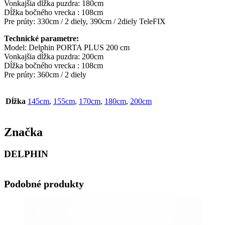
Vonkajšia dĺžka puzdra: 180cm
Dĺžka bočného vrecka : 108cm
Pre prúty: 330cm / 2 diely, 390cm / 2diely TeleFIX
Technické parametre:
Model: Delphin PORTA PLUS 200 cm
Vonkajšia dĺžka puzdra: 200cm
Dĺžka bočného vrecka : 108cm
Pre prúty: 360cm / 2 diely
Dĺžka
145cm
,
155cm
,
170cm
,
180cm
,
200cm
Značka
DELPHIN
Podobné produkty