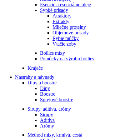
Esencie a esenciálne oleje
Sypké prísady
Atraktory
Extrakty
Mliečne proteíny
Objemové prísady
Rybie múčky
Vtačie zoby
Boilies mixy
Pomôcky na výrobu boilies
Krájače
Nástrahy a návnady
Dipy a boostre
Dipy
Boostre
Sprejové boostre
Sirupy, aditíva, arómy
Sirupy
Aditíva
Arómy
Method mixy, krmivá, cestá