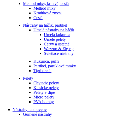
Method mixy, krmivá, cestá
Method mixy
Krmítkové zmesi
Cestá
Nástrahy na háčik, partikel
Umelé nástrahy na háčik
Umelá kukurica
Umelé pelety
Červy a ostatné
Wazzup & Zig rig
Svietiace nástrahy
Kukurica, puffi
Partikel, partiklové mraky
Tigrí orech
Pelety
Chytacie pelety
Klasické pelety
Pelety v dipe
Micro pelety
PVA bomby
Nástrahy na dravcov
Gumené nástrahy