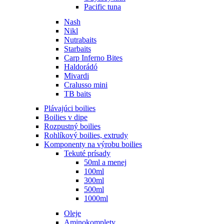
Pacific tuna
Nash
Nikl
Nutrabaits
Starbaits
Carp Inferno Bites
Haldorádó
Mivardi
Cralusso mini
TB baits
Plávajúci boilies
Boilies v dipe
Rozpustný boilies
Rohlíkový boilies, extrudy
Komponenty na výrobu boilies
Tekuté prísady
50ml a menej
100ml
300ml
500ml
1000ml
Oleje
Aminokomplety