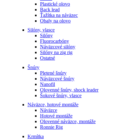
Plastické olovo
Back lead
Ťažítka na náväzec
Obaly na olovo
Silóny, vlasce
Silóny
Fluorocarbóny
Náväzcové silóny
Silóny na zig rig
Ostatné
Šnúry
Pletené šnúry
Náväzcové šnúry
Nanofil
Olovenné šnúry, shock leader
Šokové šnúry, vlasce
Náväzce, hotové montáže
Náväzce
Hotové montáže
Olovenné náväzce, montáže
Ronnie Rig
Krmítka