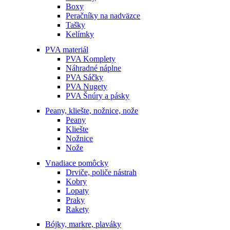
Boxy
Peračníky na nadväzce
Tašky
Kelímky
PVA materiál
PVA Komplety
Náhradné náplne
PVA Sáčky
PVA Nugety
PVA Šnúry a pásky
Peany, kliešte, nožnice, nože
Peany
Kliešte
Nožnice
Nože
Vnadiace pomôcky
Drviče, poliče nástrah
Kobry
Lopaty
Praky
Rakety
Bójky, markre, plaváky