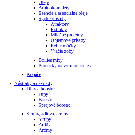
Oleje
Aminokomplety
Esencie a esenciálne oleje
Sypké prísady
Atraktory
Extrakty
Mliečne proteíny
Objemové prísady
Rybie múčky
Vtačie zoby
Boilies mixy
Pomôcky na výrobu boilies
Krájače
Nástrahy a návnady
Dipy a boostre
Dipy
Boostre
Sprejové boostre
Sirupy, aditíva, arómy
Sirupy
Aditíva
Arómy