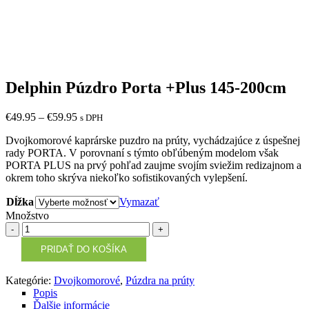
Delphin Púzdro Porta +Plus 145-200cm
€
49.95
–
€
59.95
s DPH
Dvojkomorové kaprárske puzdro na prúty, vychádzajúce z úspešnej
rady PORTA. V porovnaní s týmto obľúbeným modelom však
PORTA PLUS na prvý pohľad zaujme svojím sviežim redizajnom a
okrem toho skrýva niekoľko sofistikovaných vylepšení.
Dĺžka
Vymazať
Množstvo
Množstvo
PRIDAŤ DO KOŠÍKA
Kategórie:
Dvojkomorové
,
Púzdra na prúty
Popis
Ďalšie informácie