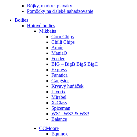
Bójky, markre, plaváky
Pomôcky na ďaleké nahadzovanie
Boilies
Hotové boilies
Mikbaits
Corn Chips
Chilli Chips
Amúr
ManiaQ
Feeder
BIG – BigB BigS BigC
Express
Fanatica
Gangster
Krvavý huňáček
Liverix
Mirabel
X-Class
Spiceman
WS1, WS2 & WS3
Balance
CCMoore
Equinox