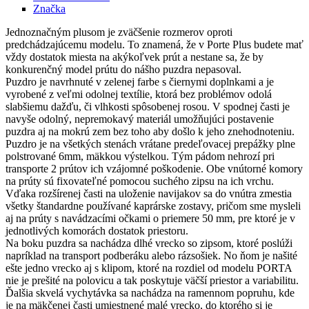
Značka
Jednoznačným plusom je zväčšenie rozmerov oproti
predchádzajúcemu modelu. To znamená, že v Porte Plus budete mať
vždy dostatok miesta na akýkoľvek prút a nestane sa, že by
konkurenčný model prútu do nášho puzdra nepasoval.
Puzdro je navrhnuté v zelenej farbe s čiernymi doplnkami a je
vyrobené z veľmi odolnej textílie, ktorá bez problémov odolá
slabšiemu dažďu, či vlhkosti spôsobenej rosou. V spodnej časti je
navyše odolný, nepremokavý materiál umožňujúci postavenie
puzdra aj na mokrú zem bez toho aby došlo k jeho znehodnoteniu.
Puzdro je na všetkých stenách vrátane predeľovacej prepážky plne
polstrované 6mm, mäkkou výstelkou. Tým pádom nehrozí pri
transporte 2 prútov ich vzájomné poškodenie. Obe vnútorné komory
na prúty sú fixovateľné pomocou suchého zipsu na ich vrchu.
Vďaka rozšírenej časti na uloženie navijakov sa do vnútra zmestia
všetky štandardne používané kaprárske zostavy, pričom sme mysleli
aj na prúty s navádzacími očkami o priemere 50 mm, pre ktoré je v
jednotlivých komorách dostatok priestoru.
Na boku puzdra sa nachádza dlhé vrecko so zipsom, ktoré poslúži
napríklad na transport podberáku alebo rázsošiek. No ňom je našité
ešte jedno vrecko aj s klipom, ktoré na rozdiel od modelu PORTA
nie je prešité na polovicu a tak poskytuje väčší priestor a variabilitu.
Ďalšia skvelá vychytávka sa nachádza na ramennom popruhu, kde
je na mäkčenej časti umiestnené malé vrecko, do ktorého si je