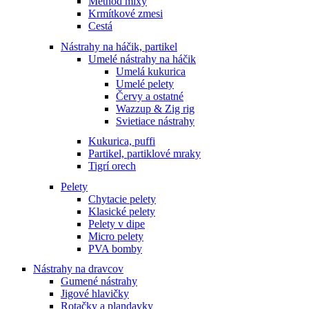
Method mixy
Krmítkové zmesi
Cestá
Nástrahy na háčik, partikel
Umelé nástrahy na háčik
Umelá kukurica
Umelé pelety
Červy a ostatné
Wazzup & Zig rig
Svietiace nástrahy
Kukurica, puffi
Partikel, partiklové mraky
Tigrí orech
Pelety
Chytacie pelety
Klasické pelety
Pelety v dipe
Micro pelety
PVA bomby
Nástrahy na dravcov
Gumené nástrahy
Jigové hlavičky
Rotačky a plandavky