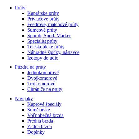
Prúty
Kaprárske prúty
Prívlačové prúty
Feedrové, matchové prúty
Sumcové prúty
Spomb, Spod, Marker
Specialist prúty
Teleskopické prúty
Náhradné špičky, nástavce
Izotopy do udíc
Púzdra na prúty
Jednokomorové
Dvojkomorové
Trojkomorové
Chrániče na pruty
Navijaky
Kaprové špeciály
Sumčiarske
Voľnobežná brzda
Predná brzda
Zadná brzda
Doplnky