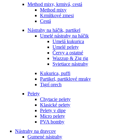
Method mixy, krmivá, cestá
Method mixy
Krmítkové zmesi
Cestá
Nástrahy na háčik, partikel
Umelé nástrahy na háčik
Umelá kukurica
Umelé pelety
Červy a ostatné
Wazzup & Zig rig
Svietiace nástrahy
Kukurica, puffi
Partikel, partiklové mraky
Tigrí orech
Pelety
Chytacie pelety
Klasické pelety
Pelety v dipe
Micro pelety
PVA bomby
Nástrahy na dravcov
Gumené nástrahy