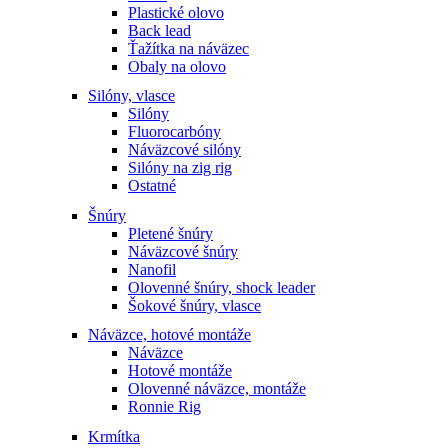
Plastické olovo
Back lead
Ťažítka na náväzec
Obaly na olovo
Silóny, vlasce
Silóny
Fluorocarbóny
Náväzcové silóny
Silóny na zig rig
Ostatné
Šnúry
Pletené šnúry
Náväzcové šnúry
Nanofil
Olovenné šnúry, shock leader
Šokové šnúry, vlasce
Náväzce, hotové montáže
Náväzce
Hotové montáže
Olovenné náväzce, montáže
Ronnie Rig
Krmítka