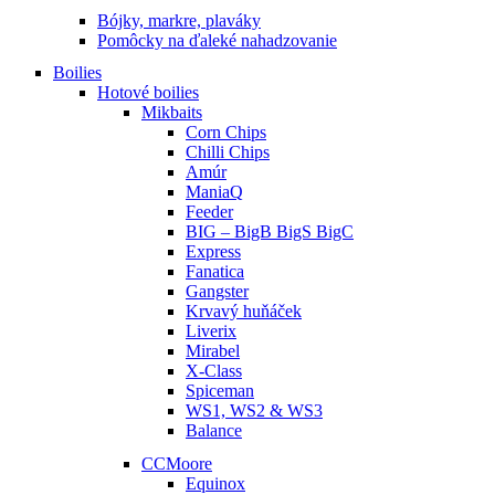
Bójky, markre, plaváky
Pomôcky na ďaleké nahadzovanie
Boilies
Hotové boilies
Mikbaits
Corn Chips
Chilli Chips
Amúr
ManiaQ
Feeder
BIG – BigB BigS BigC
Express
Fanatica
Gangster
Krvavý huňáček
Liverix
Mirabel
X-Class
Spiceman
WS1, WS2 & WS3
Balance
CCMoore
Equinox