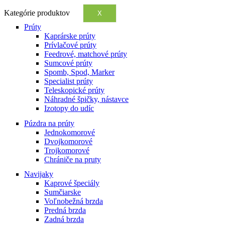
Kategórie produktov
X
Prúty
Kaprárske prúty
Prívlačové prúty
Feedrové, matchové prúty
Sumcové prúty
Spomb, Spod, Marker
Specialist prúty
Teleskopické prúty
Náhradné špičky, nástavce
Izotopy do udíc
Púzdra na prúty
Jednokomorové
Dvojkomorové
Trojkomorové
Chrániče na pruty
Navijaky
Kaprové špeciály
Sumčiarske
Voľnobežná brzda
Predná brzda
Zadná brzda