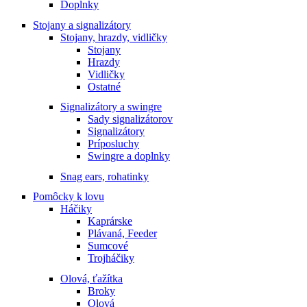
Doplnky
Stojany a signalizátory
Stojany, hrazdy, vidličky
Stojany
Hrazdy
Vidličky
Ostatné
Signalizátory a swingre
Sady signalizátorov
Signalizátory
Príposluchy
Swingre a doplnky
Snag ears, rohatinky
Pomôcky k lovu
Háčiky
Kaprárske
Plávaná, Feeder
Sumcové
Trojháčiky
Olová, ťažítka
Broky
Olová