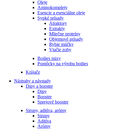
Oleje
Aminokomplety
Esencie a esenciálne oleje
Sypké prísady
Atraktory
Extrakty
Mliečne proteíny
Objemové prísady
Rybie múčky
Vtačie zoby
Boilies mixy
Pomôcky na výrobu boilies
Krájače
Nástrahy a návnady
Dipy a boostre
Dipy
Boostre
Sprejové boostre
Sirupy, aditíva, arómy
Sirupy
Aditíva
Arómy