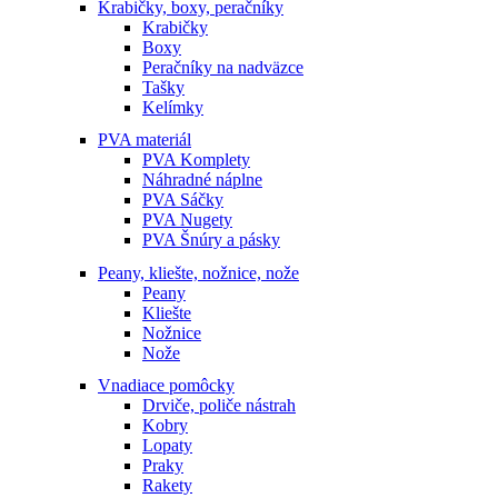
Krabičky, boxy, peračníky
Krabičky
Boxy
Peračníky na nadväzce
Tašky
Kelímky
PVA materiál
PVA Komplety
Náhradné náplne
PVA Sáčky
PVA Nugety
PVA Šnúry a pásky
Peany, kliešte, nožnice, nože
Peany
Kliešte
Nožnice
Nože
Vnadiace pomôcky
Drviče, poliče nástrah
Kobry
Lopaty
Praky
Rakety