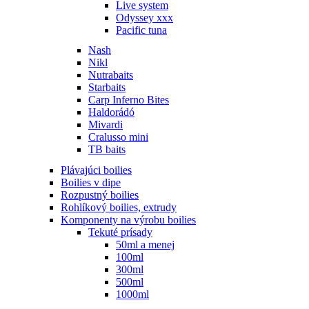
Live system
Odyssey xxx
Pacific tuna
Nash
Nikl
Nutrabaits
Starbaits
Carp Inferno Bites
Haldorádó
Mivardi
Cralusso mini
TB baits
Plávajúci boilies
Boilies v dipe
Rozpustný boilies
Rohlíkový boilies, extrudy
Komponenty na výrobu boilies
Tekuté prísady
50ml a menej
100ml
300ml
500ml
1000ml