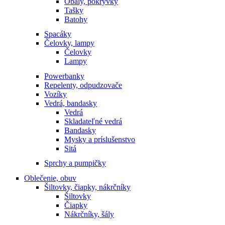
Obaly, pokrývky
Tašky
Batohy
Spacáky
Čelovky, lampy
Čelovky
Lampy
Powerbanky
Repelenty, odpudzovače
Vozíky
Vedrá, bandasky
Vedrá
Skladateľné vedrá
Bandasky
Mysky a príslušenstvo
Sitá
Sprchy a pumpičky
Oblečenie, obuv
Šiltovky, čiapky, nákrčníky
Šiltovky
Čiapky
Nákrčníky, šály