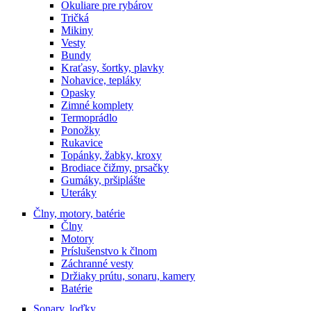
Okuliare pre rybárov
Tričká
Mikiny
Vesty
Bundy
Kraťasy, šortky, plavky
Nohavice, tepláky
Opasky
Zimné komplety
Termoprádlo
Ponožky
Rukavice
Topánky, žabky, kroxy
Brodiace čižmy, prsačky
Gumáky, pršiplášte
Uteráky
Člny, motory, batérie
Člny
Motory
Príslušenstvo k člnom
Záchranné vesty
Držiaky prútu, sonaru, kamery
Batérie
Sonary, loďky