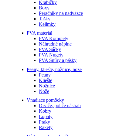
Krabičky
Boxy
Peračníky na nadväzce
Tašky
Kelímky
PVA materiál
PVA Komplety
Náhradné náplne
PVA Sáčky
PVA Nugety
PVA Šnúry a pásky
Peany, kliešte, nožnice, nože
Peany
Kliešte
Nožnice
Nože
Vnadiace pomôcky
Drviče, poliče nástrah
Kobry
Lopaty
Praky
Rakety