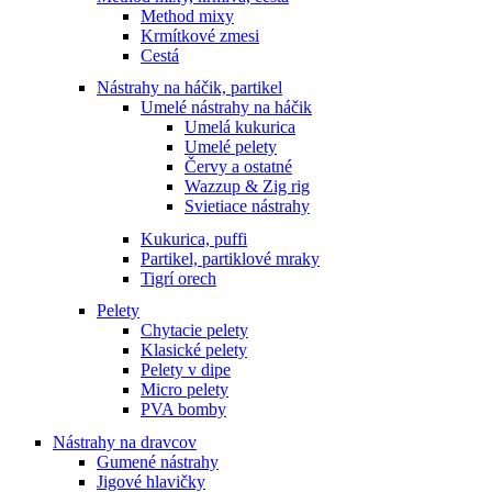
Method mixy
Krmítkové zmesi
Cestá
Nástrahy na háčik, partikel
Umelé nástrahy na háčik
Umelá kukurica
Umelé pelety
Červy a ostatné
Wazzup & Zig rig
Svietiace nástrahy
Kukurica, puffi
Partikel, partiklové mraky
Tigrí orech
Pelety
Chytacie pelety
Klasické pelety
Pelety v dipe
Micro pelety
PVA bomby
Nástrahy na dravcov
Gumené nástrahy
Jigové hlavičky