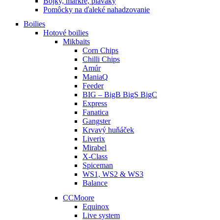
Bójky, markre, plaváky
Pomôcky na ďaleké nahadzovanie
Boilies
Hotové boilies
Mikbaits
Corn Chips
Chilli Chips
Amúr
ManiaQ
Feeder
BIG – BigB BigS BigC
Express
Fanatica
Gangster
Krvavý huňáček
Liverix
Mirabel
X-Class
Spiceman
WS1, WS2 & WS3
Balance
CCMoore
Equinox
Live system