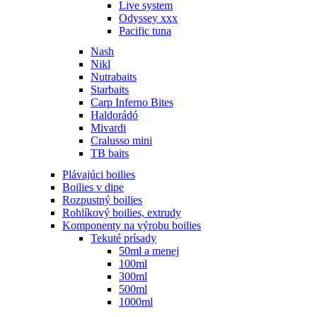
Live system
Odyssey xxx
Pacific tuna
Nash
Nikl
Nutrabaits
Starbaits
Carp Inferno Bites
Haldorádó
Mivardi
Cralusso mini
TB baits
Plávajúci boilies
Boilies v dipe
Rozpustný boilies
Rohlíkový boilies, extrudy
Komponenty na výrobu boilies
Tekuté prísady
50ml a menej
100ml
300ml
500ml
1000ml