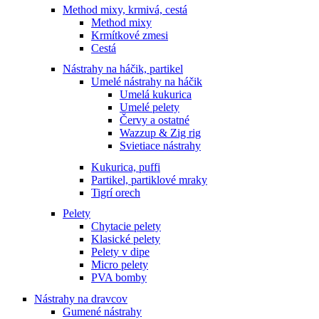
Method mixy, krmivá, cestá
Method mixy
Krmítkové zmesi
Cestá
Nástrahy na háčik, partikel
Umelé nástrahy na háčik
Umelá kukurica
Umelé pelety
Červy a ostatné
Wazzup & Zig rig
Svietiace nástrahy
Kukurica, puffi
Partikel, partiklové mraky
Tigrí orech
Pelety
Chytacie pelety
Klasické pelety
Pelety v dipe
Micro pelety
PVA bomby
Nástrahy na dravcov
Gumené nástrahy