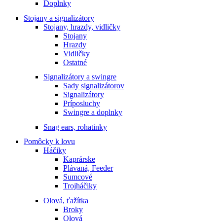
Doplnky
Stojany a signalizátory
Stojany, hrazdy, vidličky
Stojany
Hrazdy
Vidličky
Ostatné
Signalizátory a swingre
Sady signalizátorov
Signalizátory
Príposluchy
Swingre a doplnky
Snag ears, rohatinky
Pomôcky k lovu
Háčiky
Kaprárske
Plávaná, Feeder
Sumcové
Trojháčiky
Olová, ťažítka
Broky
Olová