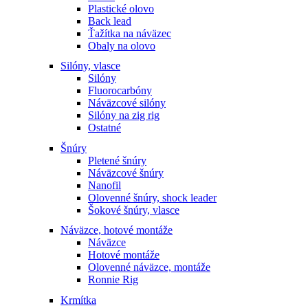
Plastické olovo
Back lead
Ťažítka na náväzec
Obaly na olovo
Silóny, vlasce
Silóny
Fluorocarbóny
Náväzcové silóny
Silóny na zig rig
Ostatné
Šnúry
Pletené šnúry
Náväzcové šnúry
Nanofil
Olovenné šnúry, shock leader
Šokové šnúry, vlasce
Náväzce, hotové montáže
Náväzce
Hotové montáže
Olovenné náväzce, montáže
Ronnie Rig
Krmítka