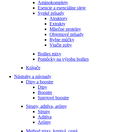
Aminokomplety
Esencie a esenciálne oleje
Sypké prísady
Atraktory
Extrakty
Mliečne proteíny
Objemové prísady
Rybie múčky
Vtačie zoby
Boilies mixy
Pomôcky na výrobu boilies
Krájače
Nástrahy a návnady
Dipy a boostre
Dipy
Boostre
Sprejové boostre
Sirupy, aditíva, arómy
Sirupy
Aditíva
Arómy
Method mixy, krmivá, cestá