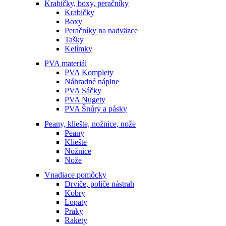
Krabičky, boxy, peračníky
Krabičky
Boxy
Peračníky na nadväzce
Tašky
Kelímky
PVA materiál
PVA Komplety
Náhradné náplne
PVA Sáčky
PVA Nugety
PVA Šnúry a pásky
Peany, kliešte, nožnice, nože
Peany
Kliešte
Nožnice
Nože
Vnadiace pomôcky
Drviče, poliče nástrah
Kobry
Lopaty
Praky
Rakety