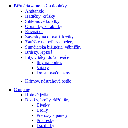
Bižutéria – montáž a doplnky
Antitangle
Hadičky, krúžky
Silikónové korálky
Obratlíky, karabinky
Rovnátka
Závesky na olová + krytky
Zarážky na boilies a pelety
Sumčiarska bižutéria, vábničky
Brúsky, lepidlá
Ihly, vrtáky, doťahovače
Ihly na boilies
Vrtáky
Doťahovače uzlov
Krimpy, nástrahové ostňe
Camping
Hotové jedlá
Bivaky, brolly, dáždniky
Bivaky
Brolly
Prehozy a panely
Prístrešky
Dáždniky