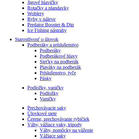
Jigové hlavičky
Rotačky a plandavky
Woblery
Ryby v náleve
Predator Booster & Dip
Ice Fishing nástrahy
Starostlivosť o úlovok
Podberáky a príslušenstvo
Podberáky
Podberákové hlavy
Sieťky na podberák
Plaváky na podberák
Príslušenstvo, tyče
Pásky
Podložky, vaničky
Podložky
Vaničky
Prechovávacie saky
Úlovkové siete
Čerene, prechovávanie rybičiek
Váhy, vážiace vaky, tripody
Váhy, pomôcky na váženie
Vážiace saky