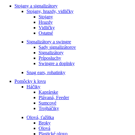
Stojany a signalizátory
Stojany, hrazdy, vidličky
Stojany
Hrazdy
Vidličky
Ostatné
Signalizátory a swingre
Sady signalizátorov
Signalizátory
Príposluchy
Swingre a doplnky
Snag ears, rohatinky
Pomôcky k lovu
Háčiky
Kaprárske
Plávaná, Feeder
Sumcové
Trojháčiky
Olová, ťažítka
Broky
Olová
Plastické olovo