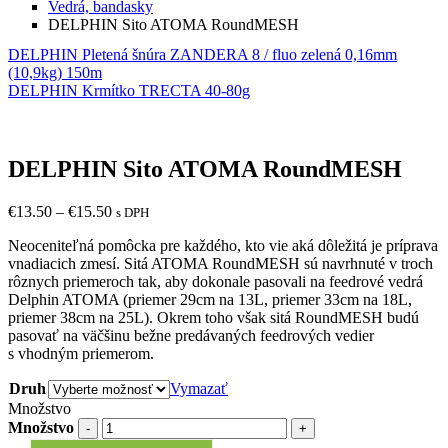
Vedrá, bandasky
DELPHIN Sito ATOMA RoundMESH
DELPHIN Pletená šnúra ZANDERA 8 / fluo zelená 0,16mm
(10,9kg) 150m
DELPHIN Krmítko TRECTA 40-80g
DELPHIN Sito ATOMA RoundMESH
€
13.50
–
€
15.50
s DPH
Neoceniteľná pomôcka pre každého, kto vie aká dôležitá je príprava
vnadiacich zmesí. Sitá ATOMA RoundMESH sú navrhnuté v troch
rôznych priemeroch tak, aby dokonale pasovali na feedrové vedrá
Delphin ATOMA (priemer 29cm na 13L, priemer 33cm na 18L,
priemer 38cm na 25L). Okrem toho však sitá RoundMESH budú
pasovať na väčšinu bežne predávaných feedrových vedier
s vhodným priemerom.
Druh
Vymazať
Množstvo
Množstvo