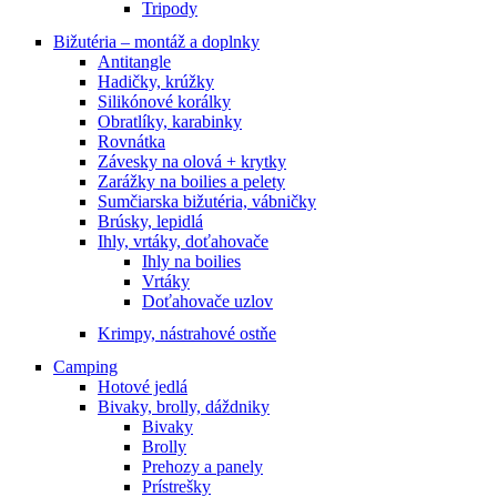
Tripody
Bižutéria – montáž a doplnky
Antitangle
Hadičky, krúžky
Silikónové korálky
Obratlíky, karabinky
Rovnátka
Závesky na olová + krytky
Zarážky na boilies a pelety
Sumčiarska bižutéria, vábničky
Brúsky, lepidlá
Ihly, vrtáky, doťahovače
Ihly na boilies
Vrtáky
Doťahovače uzlov
Krimpy, nástrahové ostňe
Camping
Hotové jedlá
Bivaky, brolly, dáždniky
Bivaky
Brolly
Prehozy a panely
Prístrešky