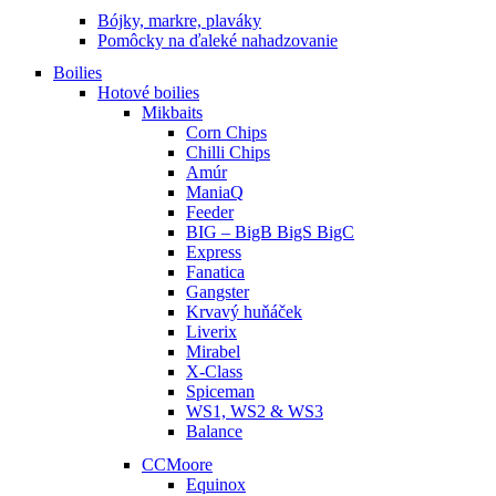
Bójky, markre, plaváky
Pomôcky na ďaleké nahadzovanie
Boilies
Hotové boilies
Mikbaits
Corn Chips
Chilli Chips
Amúr
ManiaQ
Feeder
BIG – BigB BigS BigC
Express
Fanatica
Gangster
Krvavý huňáček
Liverix
Mirabel
X-Class
Spiceman
WS1, WS2 & WS3
Balance
CCMoore
Equinox