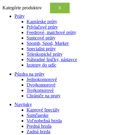
Kategórie produktov
X
Prúty
Kaprárske prúty
Prívlačové prúty
Feedrové, matchové prúty
Sumcové prúty
Spomb, Spod, Marker
Specialist prúty
Teleskopické prúty
Náhradné špičky, nástavce
Izotopy do udíc
Púzdra na prúty
Jednokomorové
Dvojkomorové
Trojkomorové
Chrániče na pruty
Navijaky
Kaprové špeciály
Sumčiarske
Voľnobežná brzda
Predná brzda
Zadná brzda