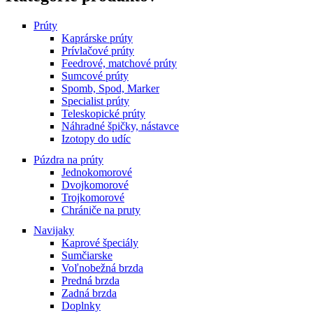
Prúty
Kaprárske prúty
Prívlačové prúty
Feedrové, matchové prúty
Sumcové prúty
Spomb, Spod, Marker
Specialist prúty
Teleskopické prúty
Náhradné špičky, nástavce
Izotopy do udíc
Púzdra na prúty
Jednokomorové
Dvojkomorové
Trojkomorové
Chrániče na pruty
Navijaky
Kaprové špeciály
Sumčiarske
Voľnobežná brzda
Predná brzda
Zadná brzda
Doplnky