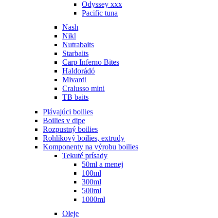
Odyssey xxx
Pacific tuna
Nash
Nikl
Nutrabaits
Starbaits
Carp Inferno Bites
Haldorádó
Mivardi
Cralusso mini
TB baits
Plávajúci boilies
Boilies v dipe
Rozpustný boilies
Rohlíkový boilies, extrudy
Komponenty na výrobu boilies
Tekuté prísady
50ml a menej
100ml
300ml
500ml
1000ml
Oleje