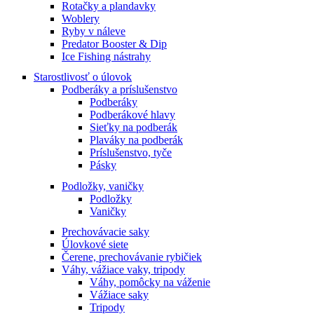
Rotačky a plandavky
Woblery
Ryby v náleve
Predator Booster & Dip
Ice Fishing nástrahy
Starostlivosť o úlovok
Podberáky a príslušenstvo
Podberáky
Podberákové hlavy
Sieťky na podberák
Plaváky na podberák
Príslušenstvo, tyče
Pásky
Podložky, vaničky
Podložky
Vaničky
Prechovávacie saky
Úlovkové siete
Čerene, prechovávanie rybičiek
Váhy, vážiace vaky, tripody
Váhy, pomôcky na váženie
Vážiace saky
Tripody