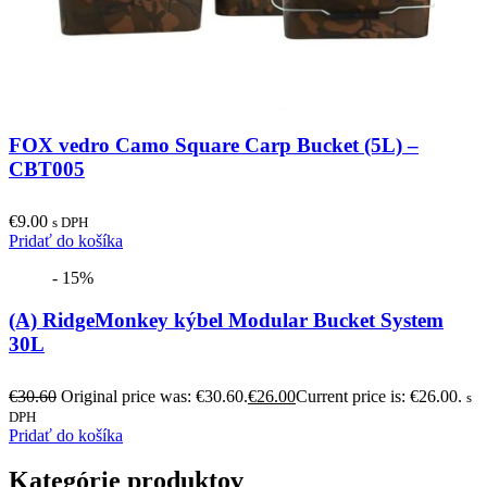
FOX vedro Camo Square Carp Bucket (5L) –
CBT005
€
9.00
s DPH
Pridať do košíka
- 15%
(A) RidgeMonkey kýbel Modular Bucket System
30L
€
30.60
Original price was: €30.60.
€
26.00
Current price is: €26.00.
s
DPH
Pridať do košíka
Kategórie produktov