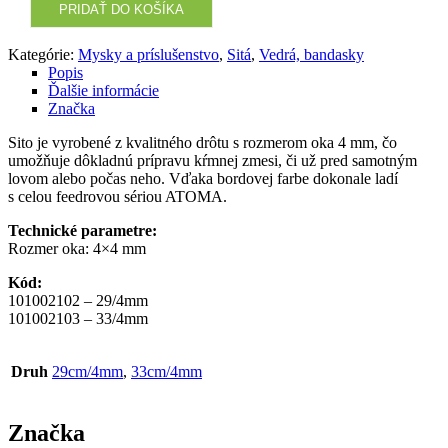
PRIDAŤ DO KOŠÍKA
Kategórie:
Mysky a príslušenstvo
,
Sitá
,
Vedrá, bandasky
Popis
Ďalšie informácie
Značka
Sito je vyrobené z kvalitného drôtu s rozmerom oka 4 mm, čo
umožňuje dôkladnú prípravu kŕmnej zmesi, či už pred samotným
lovom alebo počas neho. Vďaka bordovej farbe dokonale ladí
s celou feedrovou sériou ATOMA.
Technické parametre:
Rozmer oka: 4×4 mm
Kód:
101002102 – 29/4mm
101002103 – 33/4mm
Druh
29cm/4mm
,
33cm/4mm
Značka