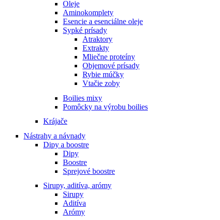
Oleje
Aminokomplety
Esencie a esenciálne oleje
Sypké prísady
Atraktory
Extrakty
Mliečne proteíny
Objemové prísady
Rybie múčky
Vtačie zoby
Boilies mixy
Pomôcky na výrobu boilies
Krájače
Nástrahy a návnady
Dipy a boostre
Dipy
Boostre
Sprejové boostre
Sirupy, aditíva, arómy
Sirupy
Aditíva
Arómy