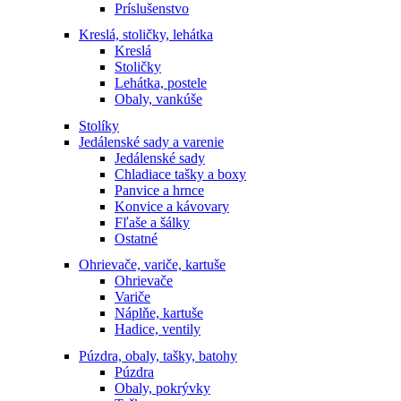
Príslušenstvo
Kreslá, stoličky, lehátka
Kreslá
Stoličky
Lehátka, postele
Obaly, vankúše
Stolíky
Jedálenské sady a varenie
Jedálenské sady
Chladiace tašky a boxy
Panvice a hrnce
Konvice a kávovary
Fľaše a šálky
Ostatné
Ohrievače, variče, kartuše
Ohrievače
Variče
Náplňe, kartuše
Hadice, ventily
Púzdra, obaly, tašky, batohy
Púzdra
Obaly, pokrývky