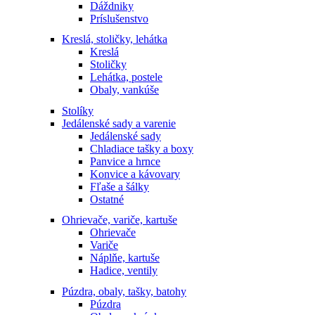
Dáždniky
Príslušenstvo
Kreslá, stoličky, lehátka
Kreslá
Stoličky
Lehátka, postele
Obaly, vankúše
Stolíky
Jedálenské sady a varenie
Jedálenské sady
Chladiace tašky a boxy
Panvice a hrnce
Konvice a kávovary
Fľaše a šálky
Ostatné
Ohrievače, variče, kartuše
Ohrievače
Variče
Náplňe, kartuše
Hadice, ventily
Púzdra, obaly, tašky, batohy
Púzdra