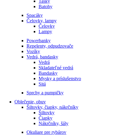
Tašky
Batohy
Spacáky
Čelovky, lampy
Čelovky
Lampy
Powerbanky
Repelenty, odpudzovače
Vozíky
Vedrá, bandasky
Vedrá
Skladateľné vedrá
Bandasky
Mysky a príslušenstvo
Sitá
Sprchy a pumpičky
Oblečenie, obuv
Šiltovky, čiapky, nákrčníky
Šiltovky
Čiapky
Nákrčníky, šály
Okuliare pre rybárov