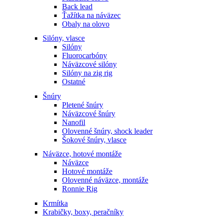
Back lead
Ťažítka na náväzec
Obaly na olovo
Silóny, vlasce
Silóny
Fluorocarbóny
Náväzcové silóny
Silóny na zig rig
Ostatné
Šnúry
Pletené šnúry
Náväzcové šnúry
Nanofil
Olovenné šnúry, shock leader
Šokové šnúry, vlasce
Náväzce, hotové montáže
Náväzce
Hotové montáže
Olovenné náväzce, montáže
Ronnie Rig
Krmítka
Krabičky, boxy, peračníky