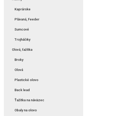
p
Kaprárske
Plávaná, Feeder
Sumcové
Trojháčiky
Olová, ťažítka
Broky
Olová
Plastické olovo
Back lead
Ťažítka na náväzec
Obaly na olovo