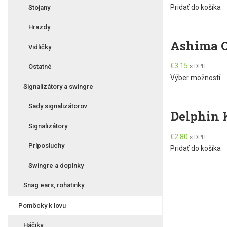
Pridať do košíka
Stojany
Hrazdy
Ashima Ob
Vidličky
€
3.15
Ostatné
s DPH
Th
Výber možností
Signalizátory a swingre
pr
h
Sady signalizátorov
Delphin 
mu
va
Signalizátory
T
€
2.80
s DPH
Príposluchy
op
Pridať do košíka
m
Swingre a doplnky
b
c
Snag ears, rohatinky
o
th
Pomôcky k lovu
pr
Háčiky