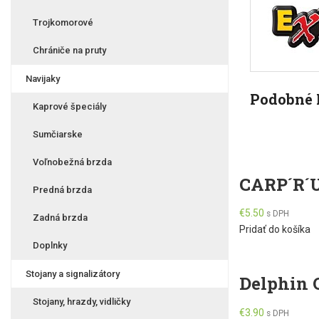
Trojkomorové
Chrániče na pruty
Navijaky
Podobné 
Kaprové špeciály
Sumčiarske
Voľnobežná brzda
CARP´R´U
Predná brzda
€
5.50
s DPH
Zadná brzda
Pridať do košíka
Doplnky
Stojany a signalizátory
Delphin 
Stojany, hrazdy, vidličky
€
3.90
s DPH