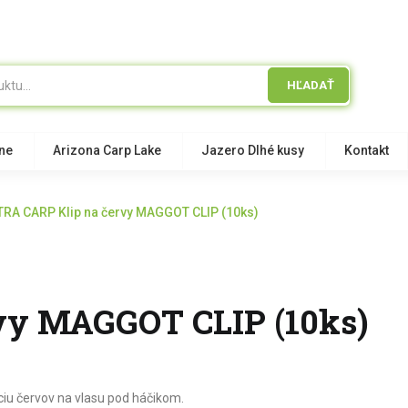
HĽADAŤ
jne
Arizona Carp Lake
Jazero Dlhé kusy
Kontakt
TRA CARP Klip na červy MAGGOT CLIP (10ks)
vy MAGGOT CLIP (10ks)
ciu červov na vlasu pod háčikom.