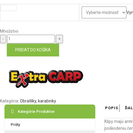
Veľkosť
Vy
Množstvo
Množstvo
PRIDAŤ DO KOŠÍKA
Kategória:
Obratlíky, karabinky
POPIS
ĎAL
Kategórie Produktov
Klipy majú ant
Prúty
poškodeniu čer