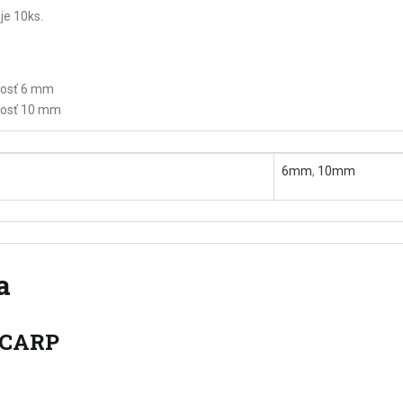
je 10ks.
kosť 6 mm
kosť 10 mm
6mm
,
10mm
a
 CARP