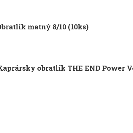
ratlík matný 8/10 (10ks)
is
oduct
as
Kaprársky obratlík THE END Power Ve
ltiple
riants.
he
tions
ay
e
hosen
n
e
oduct