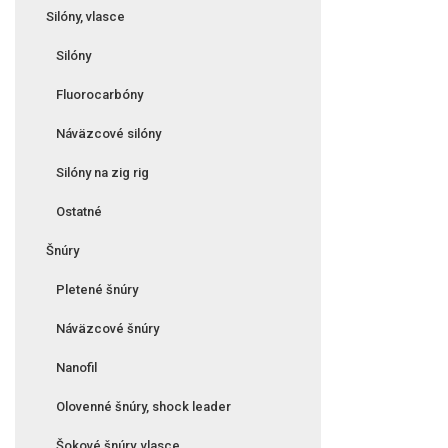
Silóny, vlasce
Silóny
Fluorocarbóny
Náväzcové silóny
Silóny na zig rig
Ostatné
Šnúry
Pletené šnúry
Náväzcové šnúry
Nanofil
Olovenné šnúry, shock leader
Šokové šnúry, vlasce