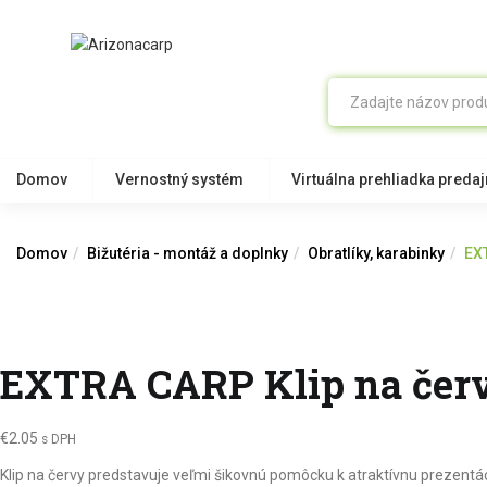
Domov
Vernostný systém
Virtuálna prehliadka preda
Domov
Bižutéria - montáž a doplnky
Obratlíky, karabinky
EX
EXTRA CARP Klip na čer
€
2.05
s DPH
Klip na červy predstavuje veľmi šikovnú pomôcku k atraktívnu prezentá