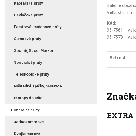
Kaprárske prúty
Balenie obsahu
Veľkosť 6 mm
Prívlačové prúty
Kód:
Feedrové, matchové prúty
95-7561 – Veľ
95-7578 – Veľ
Sumcové prúty
Spomb, Spod, Marker
Veľkosť
Specialist prúty
Teleskopické prúty
Náhradné špičky, nástavce
Značk
Izotopy do udíc
Púzdra na prúty
EXTRA
Jednokomorové
Dvojkomorové