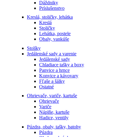
Dáždniky
Príslušenstvo
Kreslá, stoličky, lehátka
Kreslá
Stoličky
Lehátka, postele
Obaly, vankúše
Stolíky
Jedálenské sady a varenie
Jedálenské sady
Chladiace tašky a boxy
Panvice a hrnce
Konvice a kávovary
Fľaše a šálky
Ostatné
Ohrievače, variče, kartuše
Ohrievače
Variče
Náplňe, kartuše
Hadice, ventily
Púzdra, obaly, tašky, batohy
Púzdra