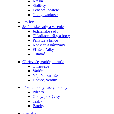
Kreslá
Stoličky
Lehátka, postele
Obaly, vankúše
Stolíky
Jedálenské sady a varenie
Jedálenské sady
Chladiace tašky a boxy
Panvice a hrnce
Konvice a kávovary
Fľaše a šálky
Ostatné
Ohrievače, variče, kartuše
Ohrievače
Variče
Náplňe, kartuše
Hadice, ventily
Púzdra, obaly, tašky, batohy
Púzdra
Obaly, pokrývky
Tašky
Batohy
Spacáky