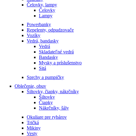
Čelovky, lampy
Čelovky
Lampy
Powerbanky
Repelenty, odpudzovače
Vozíky
Vedrá, bandasky
Vedrá
Skladateľné vedrá
Bandasky
Mysky a príslušenstvo
Sitá
Sprchy a pumpičky
Oblečenie, obuv
Šiltovky, čiapky, nákrčníky
Šiltovky
Čiapky
Nákrčníky, šály
Okuliare pre rybárov
Tričká
Mikiny
Vesty