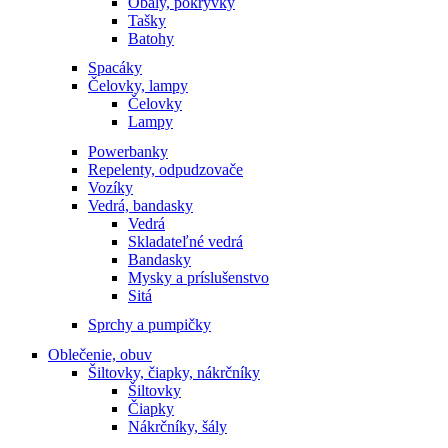
Obaly, pokrývky
Tašky
Batohy
Spacáky
Čelovky, lampy
Čelovky
Lampy
Powerbanky
Repelenty, odpudzovače
Vozíky
Vedrá, bandasky
Vedrá
Skladateľné vedrá
Bandasky
Mysky a príslušenstvo
Sitá
Sprchy a pumpičky
Oblečenie, obuv
Šiltovky, čiapky, nákrčníky
Šiltovky
Čiapky
Nákrčníky, šály