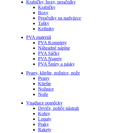
Krabičky, boxy, peračníky
Krabičky
Boxy
Peračníky na nadväzce
Tašky
Kelímky
PVA materiál
PVA Komplety
Náhradné náplne
PVA Sáčky
PVA Nugety
PVA Šnúry a pásky
Peany, kliešte, nožnice, nože
Peany
Kliešte
Nožnice
Nože
Vnadiace pomôcky
Drviče, poliče nástrah
Kobry
Lopaty
Praky
Rakety