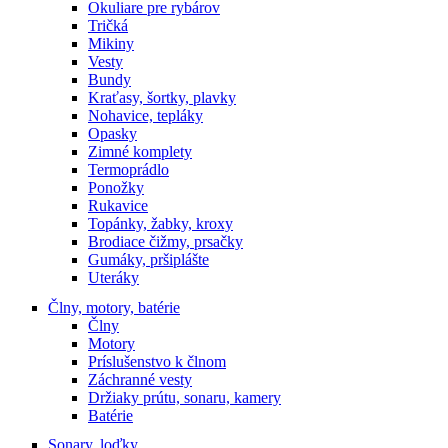
Okuliare pre rybárov
Tričká
Mikiny
Vesty
Bundy
Kraťasy, šortky, plavky
Nohavice, tepláky
Opasky
Zimné komplety
Termoprádlo
Ponožky
Rukavice
Topánky, žabky, kroxy
Brodiace čižmy, prsačky
Gumáky, pršiplášte
Uteráky
Člny, motory, batérie
Člny
Motory
Príslušenstvo k člnom
Záchranné vesty
Držiaky prútu, sonaru, kamery
Batérie
Sonary, loďky