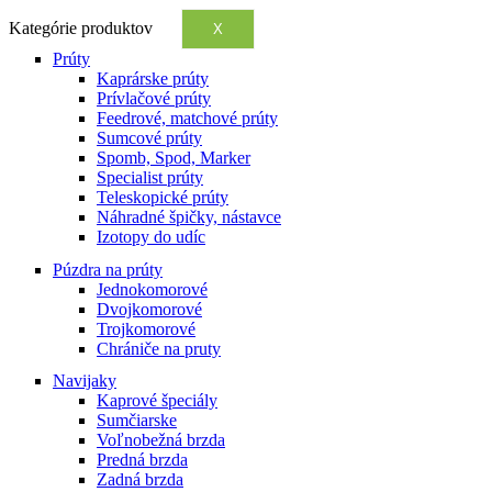
Kategórie produktov
X
Prúty
Kaprárske prúty
Prívlačové prúty
Feedrové, matchové prúty
Sumcové prúty
Spomb, Spod, Marker
Specialist prúty
Teleskopické prúty
Náhradné špičky, nástavce
Izotopy do udíc
Púzdra na prúty
Jednokomorové
Dvojkomorové
Trojkomorové
Chrániče na pruty
Navijaky
Kaprové špeciály
Sumčiarske
Voľnobežná brzda
Predná brzda
Zadná brzda