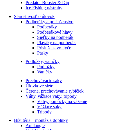
Predator Booster & Dip
Ice Fishing nástrahy
Starostlivosť o úlovok
Podberáky a príslušenstvo
Podberáky
Podberákové hlavy
Sieťky na podberák
Plaváky na podberák
Príslušenstvo, tyče
Pásky
Podložky, vaničky
Podložky
Vaničky
Prechovávacie saky
Úlovkové siete
Čerene, prechovávanie rybičiek
Váhy, vážiace vaky, tripody
Váhy, pomôcky na váženie
Vážiace saky
Tripody
Bižutéria – montáž a doplnky
Antitangle