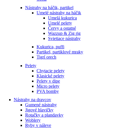
Nástrahy na háčik, partikel
Umelé nástrahy na háčik
Umelá kukurica
Umelé pelety
Červy a ostatné
Wazzup & Zig rig
Svietiace nástrahy
Kukurica, puffi
Partikel, partiklové mraky
Tigrí orech
Pelety
Chytacie pelety
Klasické pelety
Pelety v dipe
Micro pelety
PVA bomby
Nástrahy na dravcov
Gumené nástrahy
Jigové hlavičky
Rotačky a plandavky
Woblery
Ryby v náleve