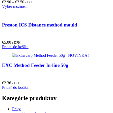
€
2.90
–
€
3.50
be
s DPH
This
Výber možností
chosen
product
on
has
the
multiple
product
Preston ICS Distance method mould
variants.
page
The
options
may
€
5.00
be
s DPH
Pridať do košíka
chosen
on
the
product
EXC Method Feeder In-line 50g
page
€
2.36
s DPH
Pridať do košíka
Kategórie produktov
Prúty