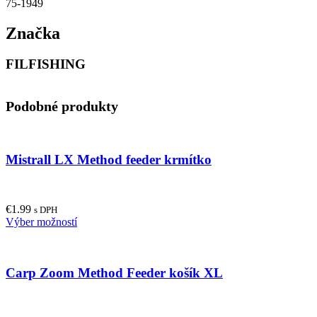
75-1949
Značka
FILFISHING
Podobné produkty
Mistrall LX Method feeder krmítko
€
1.99
s DPH
This
Výber možností
product
has
multiple
Carp Zoom Method Feeder košík XL
variants.
The
options
may