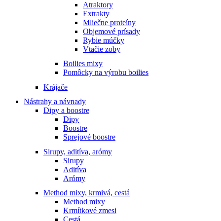
Atraktory
Extrakty
Mliečne proteíny
Objemové prísady
Rybie múčky
Vtačie zoby
Boilies mixy
Pomôcky na výrobu boilies
Krájače
Nástrahy a návnady
Dipy a boostre
Dipy
Boostre
Sprejové boostre
Sirupy, aditíva, arómy
Sirupy
Aditíva
Arómy
Method mixy, krmivá, cestá
Method mixy
Krmítkové zmesi
Cestá