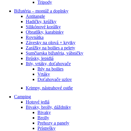
Tripody
Bižutéria – montáž a doplnky
Antitangle
Hadičky, krúžky
Silikónové korálky
Obratlíky, karabinky
Rovnátka
Závesky na olová + krytky
Zarážky na boilies a pelety
Sumčiarska bižutéria, vábničky
Brúsky, lepidlá
Ihly, vrtáky, doťahovače
Ihly na boilies
Vrtáky
Doťahovače uzlov
Krimpy, nástrahové ostňe
Camping
Hotové jedlá
Bivaky, brolly, dáždniky
Bivaky
Brolly
Prehozy a panely
Prístrešky