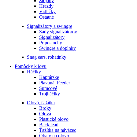
Stojany
Hrazdy
Vidličky
Ostatné
Signalizátory a swingre
Sady signalizátorov
Signalizátory
Príposluchy
Swingre a doplnky
Snag ears, rohatinky
Pomôcky k lovu
Háčiky
Kaprárske
Plávaná, Feeder
Sumcové
Trojháčiky
Olová, ťažítka
Broky
Olová
Plastické olovo
Back lead
Ťažítka na náväzec
Obaly na olovo