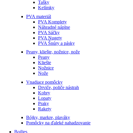
Tašky
Kelímky
PVA materiál
PVA Komplety
Náhradné náplne
PVA Sáčky
PVA Nugety
PVA Šnúry a pásky
Peany, kliešte, nožnice, nože
Peany
Kliešte
Nožnice
Nože
Vnadiace pomôcky
Drviče, poliče nástrah
Kobry
Lopaty
Praky
Rakety
Bójky, markre, plaváky
Pomôcky na ďaleké nahadzovanie
Boilies