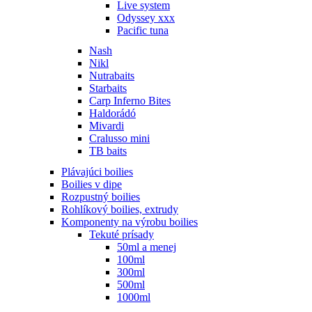
Live system
Odyssey xxx
Pacific tuna
Nash
Nikl
Nutrabaits
Starbaits
Carp Inferno Bites
Haldorádó
Mivardi
Cralusso mini
TB baits
Plávajúci boilies
Boilies v dipe
Rozpustný boilies
Rohlíkový boilies, extrudy
Komponenty na výrobu boilies
Tekuté prísady
50ml a menej
100ml
300ml
500ml
1000ml