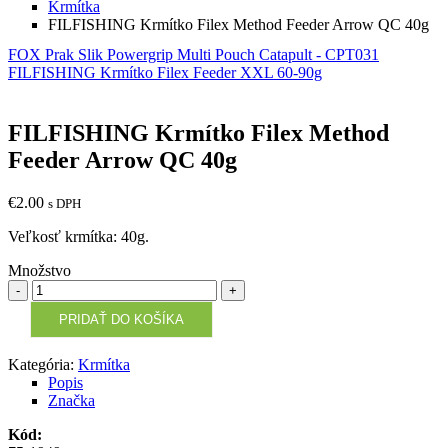
Krmítka
FILFISHING Krmítko Filex Method Feeder Arrow QC 40g
FOX Prak Slik Powergrip Multi Pouch Catapult - CPT031
FILFISHING Krmítko Filex Feeder XXL 60-90g
FILFISHING Krmítko Filex Method
Feeder Arrow QC 40g
€
2.00
s DPH
Veľkosť krmítka: 40g.
Množstvo
Množstvo
PRIDAŤ DO KOŠÍKA
Kategória:
Krmítka
Popis
Značka
Kód: