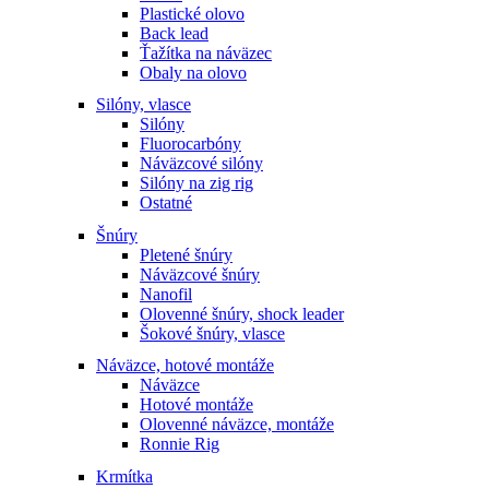
Plastické olovo
Back lead
Ťažítka na náväzec
Obaly na olovo
Silóny, vlasce
Silóny
Fluorocarbóny
Náväzcové silóny
Silóny na zig rig
Ostatné
Šnúry
Pletené šnúry
Náväzcové šnúry
Nanofil
Olovenné šnúry, shock leader
Šokové šnúry, vlasce
Náväzce, hotové montáže
Náväzce
Hotové montáže
Olovenné náväzce, montáže
Ronnie Rig
Krmítka