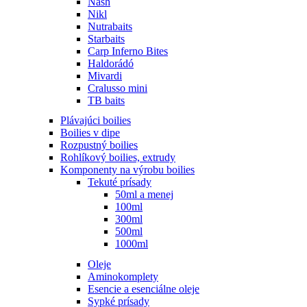
Nash
Nikl
Nutrabaits
Starbaits
Carp Inferno Bites
Haldorádó
Mivardi
Cralusso mini
TB baits
Plávajúci boilies
Boilies v dipe
Rozpustný boilies
Rohlíkový boilies, extrudy
Komponenty na výrobu boilies
Tekuté prísady
50ml a menej
100ml
300ml
500ml
1000ml
Oleje
Aminokomplety
Esencie a esenciálne oleje
Sypké prísady