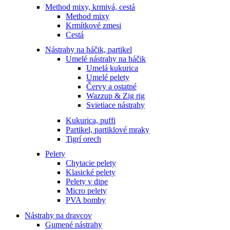
Method mixy, krmivá, cestá
Method mixy
Krmítkové zmesi
Cestá
Nástrahy na háčik, partikel
Umelé nástrahy na háčik
Umelá kukurica
Umelé pelety
Červy a ostatné
Wazzup & Zig rig
Svietiace nástrahy
Kukurica, puffi
Partikel, partiklové mraky
Tigrí orech
Pelety
Chytacie pelety
Klasické pelety
Pelety v dipe
Micro pelety
PVA bomby
Nástrahy na dravcov
Gumené nástrahy