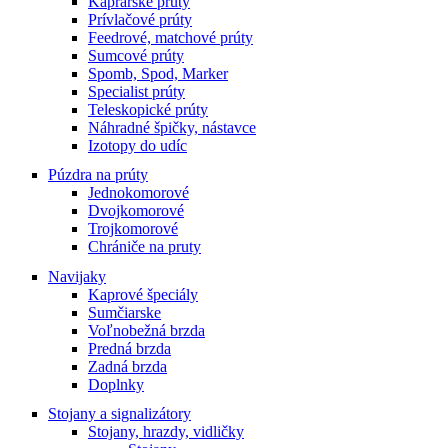
Kaprárske prúty
Prívlačové prúty
Feedrové, matchové prúty
Sumcové prúty
Spomb, Spod, Marker
Specialist prúty
Teleskopické prúty
Náhradné špičky, nástavce
Izotopy do udíc
Púzdra na prúty
Jednokomorové
Dvojkomorové
Trojkomorové
Chrániče na pruty
Navijaky
Kaprové špeciály
Sumčiarske
Voľnobežná brzda
Predná brzda
Zadná brzda
Doplnky
Stojany a signalizátory
Stojany, hrazdy, vidličky