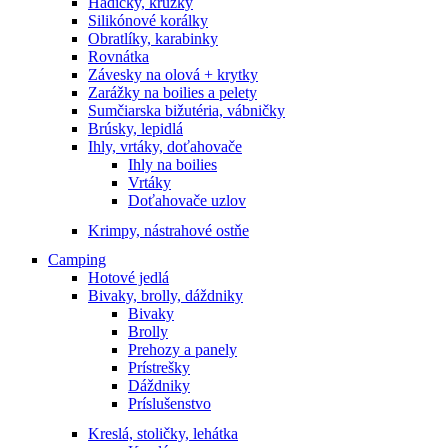
Hadičky, krúžky
Silikónové korálky
Obratlíky, karabinky
Rovnátka
Závesky na olová + krytky
Zarážky na boilies a pelety
Sumčiarska bižutéria, vábničky
Brúsky, lepidlá
Ihly, vrtáky, doťahovače
Ihly na boilies
Vrtáky
Doťahovače uzlov
Krimpy, nástrahové ostňe
Camping
Hotové jedlá
Bivaky, brolly, dáždniky
Bivaky
Brolly
Prehozy a panely
Prístrešky
Dáždniky
Príslušenstvo
Kreslá, stoličky, lehátka