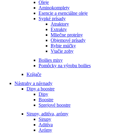
Oleje
Aminokomplety
Esencie a esenciálne oleje
Sypké prísady
Atraktory
Extrakty
Mliečne proteíny
Objemové prísady
Rybie múčky
Vtačie zoby
Boilies mixy
Pomôcky na výrobu boilies
Krájače
Nástrahy a návnady
Dipy a boostre
Dipy
Boostre
Sprejové boostre
Sirupy, aditíva, arómy
Sirupy
Aditíva
Arómy