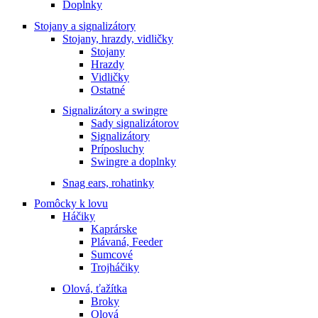
Doplnky
Stojany a signalizátory
Stojany, hrazdy, vidličky
Stojany
Hrazdy
Vidličky
Ostatné
Signalizátory a swingre
Sady signalizátorov
Signalizátory
Príposluchy
Swingre a doplnky
Snag ears, rohatinky
Pomôcky k lovu
Háčiky
Kaprárske
Plávaná, Feeder
Sumcové
Trojháčiky
Olová, ťažítka
Broky
Olová