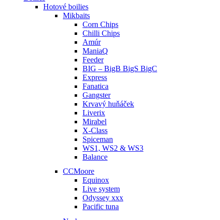
Hotové boilies
Mikbaits
Corn Chips
Chilli Chips
Amúr
ManiaQ
Feeder
BIG – BigB BigS BigC
Express
Fanatica
Gangster
Krvavý huňáček
Liverix
Mirabel
X-Class
Spiceman
WS1, WS2 & WS3
Balance
CCMoore
Equinox
Live system
Odyssey xxx
Pacific tuna