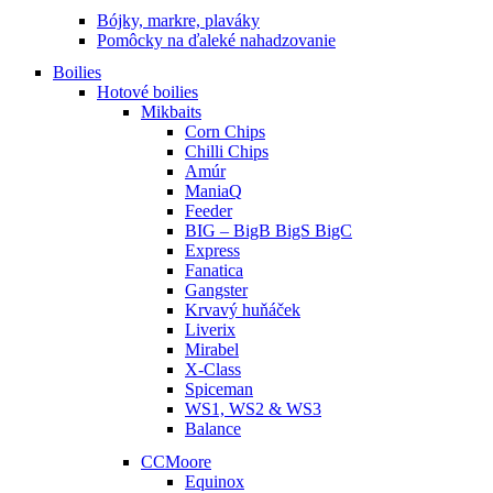
Bójky, markre, plaváky
Pomôcky na ďaleké nahadzovanie
Boilies
Hotové boilies
Mikbaits
Corn Chips
Chilli Chips
Amúr
ManiaQ
Feeder
BIG – BigB BigS BigC
Express
Fanatica
Gangster
Krvavý huňáček
Liverix
Mirabel
X-Class
Spiceman
WS1, WS2 & WS3
Balance
CCMoore
Equinox