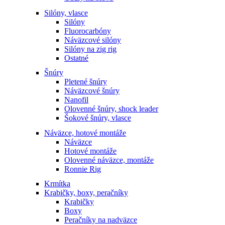
Silóny, vlasce
Silóny
Fluorocarbóny
Náväzcové silóny
Silóny na zig rig
Ostatné
Šnúry
Pletené šnúry
Náväzcové šnúry
Nanofil
Olovenné šnúry, shock leader
Šokové šnúry, vlasce
Náväzce, hotové montáže
Náväzce
Hotové montáže
Olovenné náväzce, montáže
Ronnie Rig
Krmítka
Krabičky, boxy, peračníky
Krabičky
Boxy
Peračníky na nadväzce