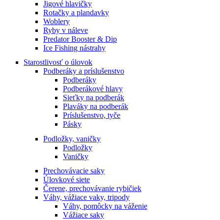
Jigové hlavičky
Rotačky a plandavky
Woblery
Ryby v náleve
Predator Booster & Dip
Ice Fishing nástrahy
Starostlivosť o úlovok
Podberáky a príslušenstvo
Podberáky
Podberákové hlavy
Sieťky na podberák
Plaváky na podberák
Príslušenstvo, tyče
Pásky
Podložky, vaničky
Podložky
Vaničky
Prechovávacie saky
Úlovkové siete
Čerene, prechovávanie rybičiek
Váhy, vážiace vaky, tripody
Váhy, pomôcky na váženie
Vážiace saky