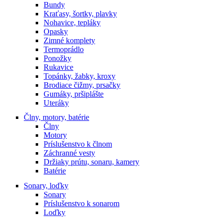
Bundy
Kraťasy, šortky, plavky
Nohavice, tepláky
Opasky
Zimné komplety
Termoprádlo
Ponožky
Rukavice
Topánky, žabky, kroxy
Brodiace čižmy, prsačky
Gumáky, pršiplášte
Uteráky
Člny, motory, batérie
Člny
Motory
Príslušenstvo k člnom
Záchranné vesty
Držiaky prútu, sonaru, kamery
Batérie
Sonary, loďky
Sonary
Príslušenstvo k sonarom
Loďky