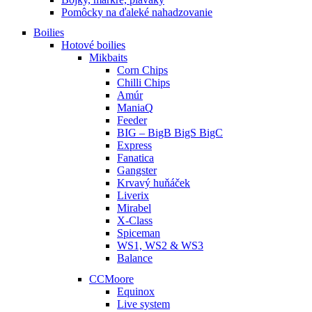
Pomôcky na ďaleké nahadzovanie
Boilies
Hotové boilies
Mikbaits
Corn Chips
Chilli Chips
Amúr
ManiaQ
Feeder
BIG – BigB BigS BigC
Express
Fanatica
Gangster
Krvavý huňáček
Liverix
Mirabel
X-Class
Spiceman
WS1, WS2 & WS3
Balance
CCMoore
Equinox
Live system