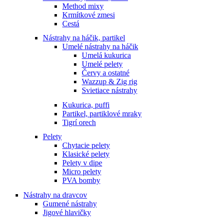
Method mixy
Krmítkové zmesi
Cestá
Nástrahy na háčik, partikel
Umelé nástrahy na háčik
Umelá kukurica
Umelé pelety
Červy a ostatné
Wazzup & Zig rig
Svietiace nástrahy
Kukurica, puffi
Partikel, partiklové mraky
Tigrí orech
Pelety
Chytacie pelety
Klasické pelety
Pelety v dipe
Micro pelety
PVA bomby
Nástrahy na dravcov
Gumené nástrahy
Jigové hlavičky