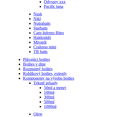
Odyssey xxx
Pacific tuna
Nash
Nikl
Nutrabaits
Starbaits
Carp Inferno Bites
Haldorádó
Mivardi
Cralusso mini
TB baits
Plávajúci boilies
Boilies v dipe
Rozpustný boilies
Rohlíkový boilies, extrudy
Komponenty na výrobu boilies
Tekuté prísady
50ml a menej
100ml
300ml
500ml
1000ml
Oleje