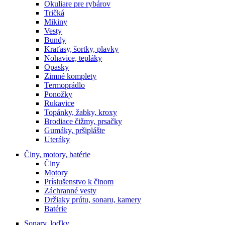
Okuliare pre rybárov
Tričká
Mikiny
Vesty
Bundy
Kraťasy, šortky, plavky
Nohavice, tepláky
Opasky
Zimné komplety
Termoprádlo
Ponožky
Rukavice
Topánky, žabky, kroxy
Brodiace čižmy, prsačky
Gumáky, pršiplášte
Uteráky
Člny, motory, batérie
Člny
Motory
Príslušenstvo k člnom
Záchranné vesty
Držiaky prútu, sonaru, kamery
Batérie
Sonary, loďky