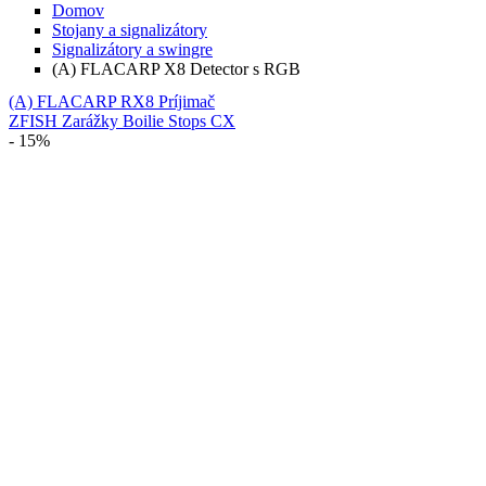
Domov
Stojany a signalizátory
Signalizátory a swingre
(A) FLACARP X8 Detector s RGB
(A) FLACARP RX8 Príjimač
ZFISH Zarážky Boilie Stops CX
- 15%