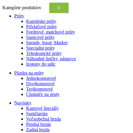
Kategórie produktov
X
Prúty
Kaprárske prúty
Prívlačové prúty
Feedrové, matchové prúty
Sumcové prúty
Spomb, Spod, Marker
Specialist prúty
Teleskopické prúty
Náhradné špičky, nástavce
Izotopy do udíc
Púzdra na prúty
Jednokomorové
Dvojkomorové
Trojkomorové
Chrániče na pruty
Navijaky
Kaprové špeciály
Sumčiarske
Voľnobežná brzda
Predná brzda
Zadná brzda