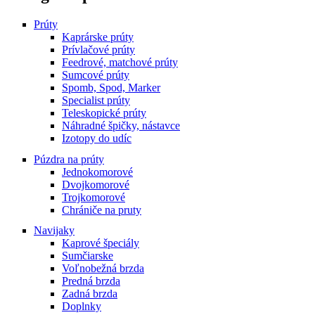
multiple
variants.
Prúty
The
Kaprárske prúty
options
Prívlačové prúty
may
Feedrové, matchové prúty
be
Sumcové prúty
chosen
Spomb, Spod, Marker
on
Specialist prúty
the
Teleskopické prúty
product
Náhradné špičky, nástavce
page
Izotopy do udíc
Púzdra na prúty
Jednokomorové
Dvojkomorové
Trojkomorové
Chrániče na pruty
Navijaky
Kaprové špeciály
Sumčiarske
Voľnobežná brzda
Predná brzda
Zadná brzda
Doplnky