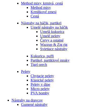
Method mixy, krmivá, cestá
Method mixy
Krmítkové zmesi
Cestá
Nástrahy na háčik, partikel
Umelé nástrahy na háčik
Umelá kukurica
Umelé pelety
Červy a ostatné
Wazzup & Zig rig
Svietiace nástrahy
Kukurica, puffi
Partikel, partiklové mraky
Tigrí orech
Pelety
Chytacie pelety
Klasické pelety
Pelety v dipe
Micro pelety
PVA bomby
Nástrahy na dravcov
Gumené nástrahy