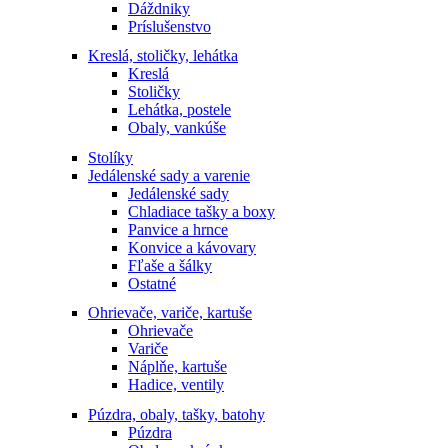
Dáždniky
Príslušenstvo
Kreslá, stoličky, lehátka
Kreslá
Stoličky
Lehátka, postele
Obaly, vankúše
Stolíky
Jedálenské sady a varenie
Jedálenské sady
Chladiace tašky a boxy
Panvice a hrnce
Konvice a kávovary
Fľaše a šálky
Ostatné
Ohrievače, variče, kartuše
Ohrievače
Variče
Náplňe, kartuše
Hadice, ventily
Púzdra, obaly, tašky, batohy
Púzdra