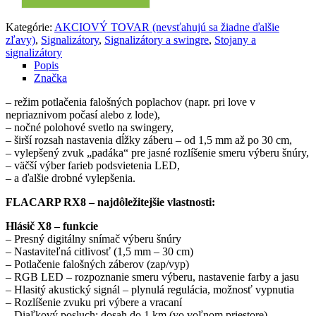
Kategórie:
AKCIOVÝ TOVAR (nevsťahujú sa žiadne ďalšie
zľavy)
,
Signalizátory
,
Signalizátory a swingre
,
Stojany a
signalizátory
Popis
Značka
– režim potlačenia falošných poplachov (napr. pri love v
nepriaznivom počasí alebo z lode),
– nočné polohové svetlo na swingery,
– širší rozsah nastavenia dĺžky záberu – od 1,5 mm až po 30 cm,
– vylepšený zvuk „padáka“ pre jasné rozlíšenie smeru výberu šnúry,
– väčší výber farieb podsvietenia LED,
– a ďalšie drobné vylepšenia.
FLACARP RX8 – najdôležitejšie vlastnosti:
Hlásič X8 – funkcie
– Presný digitálny snímač výberu šnúry
– Nastaviteľná citlivosť (1,5 mm – 30 cm)
– Potlačenie falošných záberov (zap/vyp)
– RGB LED – rozpoznanie smeru výberu, nastavenie farby a jasu
– Hlasitý akustický signál – plynulá regulácia, možnosť vypnutia
– Rozlíšenie zvuku pri výbere a vracaní
– Diaľkový posluch: dosah do 1 km (vo voľnom priestore)