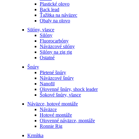
Plastické olovo
Back lead
Ťažítka na náväzec
Obaly na olovo
Silóny, vlasce
Silóny
Fluorocarbóny
Náväzcové silóny
Silóny na zig rig
Ostatné
Šnúry
Pletené šnúry
Náväzcové šnúry
Nanofil
Olovenné šnúry, shock leader
Šokové šnúry, vlasce
Náväzce, hotové montáže
Náväzce
Hotové montáže
Olovenné náväzce, montáže
Ronnie Rig
Krmítka