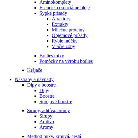
Aminokomplety
Esencie a esenciálne oleje
Sypké prísady
Atraktory
Extrakty
Mliečne proteíny
Objemové prísady
Rybie múčky
Vtačie zoby
Boilies mixy
Pomôcky na výrobu boilies
Krájače
Nástrahy a návnady
Dipy a boostre
Dipy
Boostre
Sprejové boostre
Sirupy, aditíva, arómy
Sirupy
Aditíva
Arómy
Method mixy, krmivá, cestá