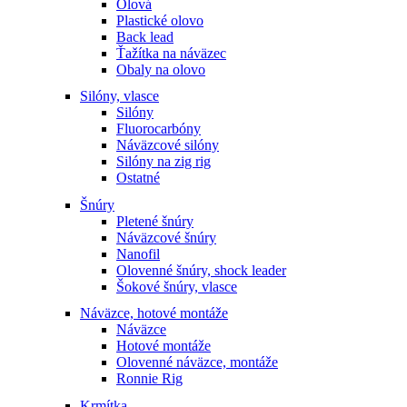
Olová
Plastické olovo
Back lead
Ťažítka na náväzec
Obaly na olovo
Silóny, vlasce
Silóny
Fluorocarbóny
Náväzcové silóny
Silóny na zig rig
Ostatné
Šnúry
Pletené šnúry
Náväzcové šnúry
Nanofil
Olovenné šnúry, shock leader
Šokové šnúry, vlasce
Náväzce, hotové montáže
Náväzce
Hotové montáže
Olovenné náväzce, montáže
Ronnie Rig
Krmítka