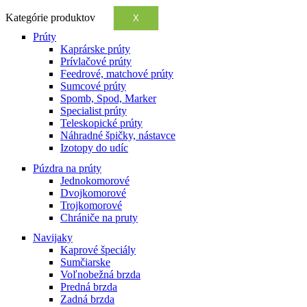
Kategórie produktov
X
Prúty
Kaprárske prúty
Prívlačové prúty
Feedrové, matchové prúty
Sumcové prúty
Spomb, Spod, Marker
Specialist prúty
Teleskopické prúty
Náhradné špičky, nástavce
Izotopy do udíc
Púzdra na prúty
Jednokomorové
Dvojkomorové
Trojkomorové
Chrániče na pruty
Navijaky
Kaprové špeciály
Sumčiarske
Voľnobežná brzda
Predná brzda
Zadná brzda