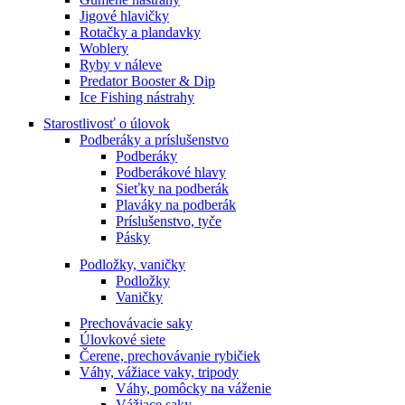
Jigové hlavičky
Rotačky a plandavky
Woblery
Ryby v náleve
Predator Booster & Dip
Ice Fishing nástrahy
Starostlivosť o úlovok
Podberáky a príslušenstvo
Podberáky
Podberákové hlavy
Sieťky na podberák
Plaváky na podberák
Príslušenstvo, tyče
Pásky
Podložky, vaničky
Podložky
Vaničky
Prechovávacie saky
Úlovkové siete
Čerene, prechovávanie rybičiek
Váhy, vážiace vaky, tripody
Váhy, pomôcky na váženie
Vážiace saky