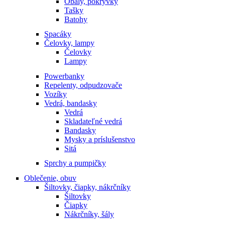
Obaly, pokrývky
Tašky
Batohy
Spacáky
Čelovky, lampy
Čelovky
Lampy
Powerbanky
Repelenty, odpudzovače
Vozíky
Vedrá, bandasky
Vedrá
Skladateľné vedrá
Bandasky
Mysky a príslušenstvo
Sitá
Sprchy a pumpičky
Oblečenie, obuv
Šiltovky, čiapky, nákrčníky
Šiltovky
Čiapky
Nákrčníky, šály