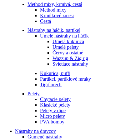
Method mixy, krmivá, cestá
Method mixy
Krmítkové zmesi
Cestá
Nástrahy na háčik, partikel
Umelé nástrahy na háčik
Umelá kukurica
Umelé pelety
Červy a ostatné
Wazzup & Zig rig
Svietiace nástrahy
Kukurica, puffi
Partikel, partiklové mraky
Tigrí orech
Pelety
Chytacie pelety
Klasické pelety
Pelety v dipe
Micro pelety
PVA bomby
Nástrahy na dravcov
Gumené nástrahy