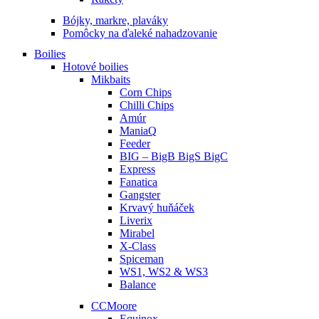
Bójky, markre, plaváky
Pomôcky na ďaleké nahadzovanie
Boilies
Hotové boilies
Mikbaits
Corn Chips
Chilli Chips
Amúr
ManiaQ
Feeder
BIG – BigB BigS BigC
Express
Fanatica
Gangster
Krvavý huňáček
Liverix
Mirabel
X-Class
Spiceman
WS1, WS2 & WS3
Balance
CCMoore
Equinox