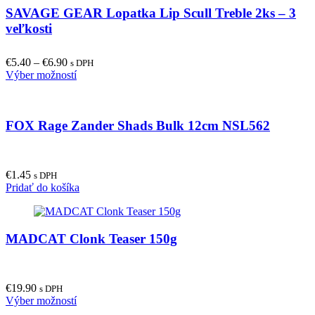
SAVAGE GEAR Lopatka Lip Scull Treble 2ks – 3
veľkosti
€
5.40
–
€
6.90
s DPH
This
Výber možností
product
has
multiple
FOX Rage Zander Shads Bulk 12cm NSL562
variants.
The
options
may
€
1.45
be
s DPH
Pridať do košíka
chosen
on
the
product
MADCAT Clonk Teaser 150g
page
€
19.90
s DPH
This
Výber možností
product