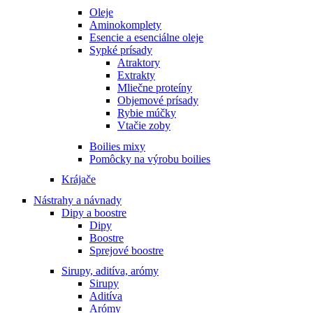
Oleje
Aminokomplety
Esencie a esenciálne oleje
Sypké prísady
Atraktory
Extrakty
Mliečne proteíny
Objemové prísady
Rybie múčky
Vtačie zoby
Boilies mixy
Pomôcky na výrobu boilies
Krájače
Nástrahy a návnady
Dipy a boostre
Dipy
Boostre
Sprejové boostre
Sirupy, aditíva, arómy
Sirupy
Aditíva
Arómy