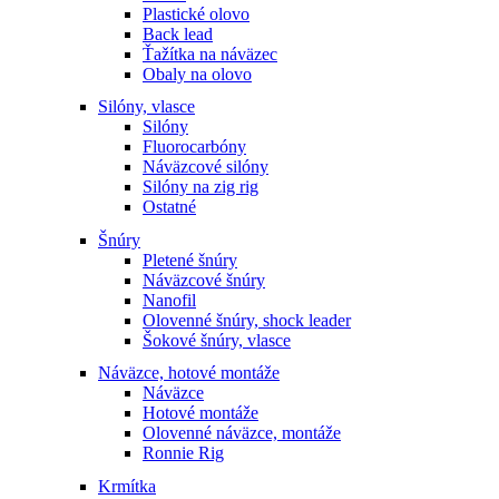
Plastické olovo
Back lead
Ťažítka na náväzec
Obaly na olovo
Silóny, vlasce
Silóny
Fluorocarbóny
Náväzcové silóny
Silóny na zig rig
Ostatné
Šnúry
Pletené šnúry
Náväzcové šnúry
Nanofil
Olovenné šnúry, shock leader
Šokové šnúry, vlasce
Náväzce, hotové montáže
Náväzce
Hotové montáže
Olovenné náväzce, montáže
Ronnie Rig
Krmítka