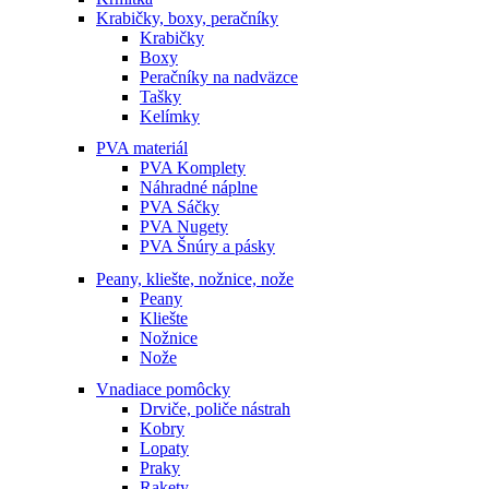
Krabičky, boxy, peračníky
Krabičky
Boxy
Peračníky na nadväzce
Tašky
Kelímky
PVA materiál
PVA Komplety
Náhradné náplne
PVA Sáčky
PVA Nugety
PVA Šnúry a pásky
Peany, kliešte, nožnice, nože
Peany
Kliešte
Nožnice
Nože
Vnadiace pomôcky
Drviče, poliče nástrah
Kobry
Lopaty
Praky
Rakety