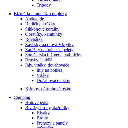
Tripody
Bižutéria – montáž a doplnky
Antitangle
Hadičky, krúžky
Silikónové korálky
Obratlíky, karabinky
Rovnátka
Závesky na olová + krytky
Zarážky na boilies a pelety
Sumčiarska bižutéria, vábničky
Brúsky, lepidlá
Ihly, vrtáky, doťahovače
Ihly na boilies
Vrtáky
Doťahovače uzlov
Krimpy, nástrahové ostňe
Camping
Hotové jedlá
Bivaky, brolly, dáždniky
Bivaky
Brolly
Prehozy a panely