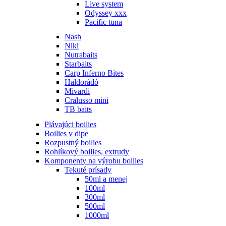
Live system
Odyssey xxx
Pacific tuna
Nash
Nikl
Nutrabaits
Starbaits
Carp Inferno Bites
Haldorádó
Mivardi
Cralusso mini
TB baits
Plávajúci boilies
Boilies v dipe
Rozpustný boilies
Rohlíkový boilies, extrudy
Komponenty na výrobu boilies
Tekuté prísady
50ml a menej
100ml
300ml
500ml
1000ml