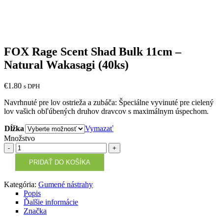
FOX Rage Scent Shad Bulk 11cm –
Natural Wakasagi (40ks)
€
1.80
s DPH
Navrhnuté pre lov ostrieža a zubáča: Špeciálne vyvinuté pre cielený
lov vašich obľúbených druhov dravcov s maximálnym úspechom.
Dĺžka
Vymazať
Množstvo
Množstvo
PRIDAŤ DO KOŠÍKA
Kategória:
Gumené nástrahy
Popis
Ďalšie informácie
Značka