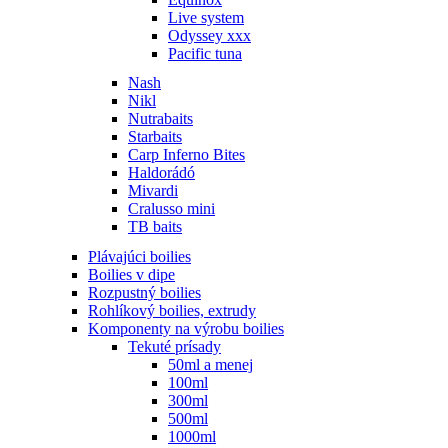
Live system
Odyssey xxx
Pacific tuna
Nash
Nikl
Nutrabaits
Starbaits
Carp Inferno Bites
Haldorádó
Mivardi
Cralusso mini
TB baits
Plávajúci boilies
Boilies v dipe
Rozpustný boilies
Rohlíkový boilies, extrudy
Komponenty na výrobu boilies
Tekuté prísady
50ml a menej
100ml
300ml
500ml
1000ml