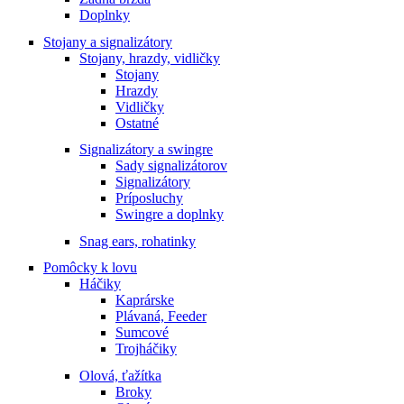
Doplnky
Stojany a signalizátory
Stojany, hrazdy, vidličky
Stojany
Hrazdy
Vidličky
Ostatné
Signalizátory a swingre
Sady signalizátorov
Signalizátory
Príposluchy
Swingre a doplnky
Snag ears, rohatinky
Pomôcky k lovu
Háčiky
Kaprárske
Plávaná, Feeder
Sumcové
Trojháčiky
Olová, ťažítka
Broky