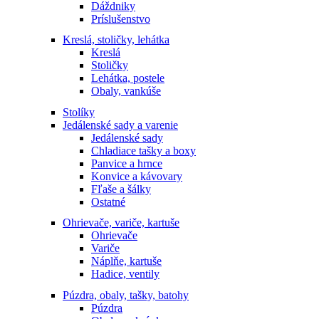
Dáždniky
Príslušenstvo
Kreslá, stoličky, lehátka
Kreslá
Stoličky
Lehátka, postele
Obaly, vankúše
Stolíky
Jedálenské sady a varenie
Jedálenské sady
Chladiace tašky a boxy
Panvice a hrnce
Konvice a kávovary
Fľaše a šálky
Ostatné
Ohrievače, variče, kartuše
Ohrievače
Variče
Náplňe, kartuše
Hadice, ventily
Púzdra, obaly, tašky, batohy
Púzdra