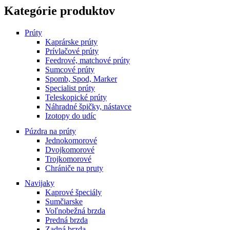
has
Kategórie produktov
multiple
variants.
Prúty
The
Kaprárske prúty
options
Prívlačové prúty
may
Feedrové, matchové prúty
be
Sumcové prúty
chosen
Spomb, Spod, Marker
on
Specialist prúty
the
Teleskopické prúty
product
Náhradné špičky, nástavce
page
Izotopy do udíc
Púzdra na prúty
Jednokomorové
Dvojkomorové
Trojkomorové
Chrániče na pruty
Navijaky
Kaprové špeciály
Sumčiarske
Voľnobežná brzda
Predná brzda
Zadná brzda