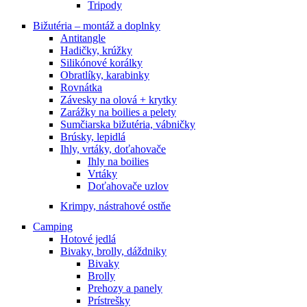
Tripody
Bižutéria – montáž a doplnky
Antitangle
Hadičky, krúžky
Silikónové korálky
Obratlíky, karabinky
Rovnátka
Závesky na olová + krytky
Zarážky na boilies a pelety
Sumčiarska bižutéria, vábničky
Brúsky, lepidlá
Ihly, vrtáky, doťahovače
Ihly na boilies
Vrtáky
Doťahovače uzlov
Krimpy, nástrahové ostňe
Camping
Hotové jedlá
Bivaky, brolly, dáždniky
Bivaky
Brolly
Prehozy a panely
Prístrešky