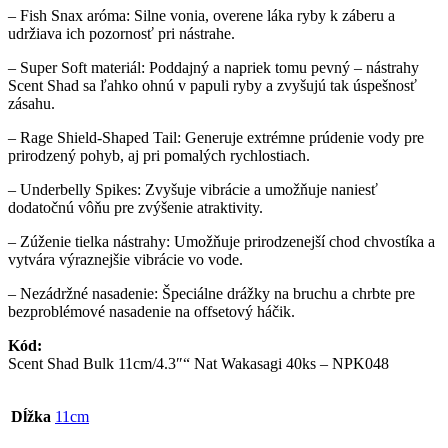
– Fish Snax aróma: Silne vonia, overene láka ryby k záberu a
udržiava ich pozornosť pri nástrahe.
– Super Soft materiál: Poddajný a napriek tomu pevný – nástrahy
Scent Shad sa ľahko ohnú v papuli ryby a zvyšujú tak úspešnosť
zásahu.
– Rage Shield-Shaped Tail: Generuje extrémne prúdenie vody pre
prirodzený pohyb, aj pri pomalých rychlostiach.
– Underbelly Spikes: Zvyšuje vibrácie a umožňuje naniesť
dodatočnú vôňu pre zvýšenie atraktivity.
– Zúženie tielka nástrahy: Umožňuje prirodzenejší chod chvostíka a
vytvára výraznejšie vibrácie vo vode.
– Nezádržné nasadenie: Špeciálne drážky na bruchu a chrbte pre
bezproblémové nasadenie na offsetový háčik.
Kód:
Scent Shad Bulk 11cm/4.3″“ Nat Wakasagi 40ks – NPK048
Dĺžka
11cm