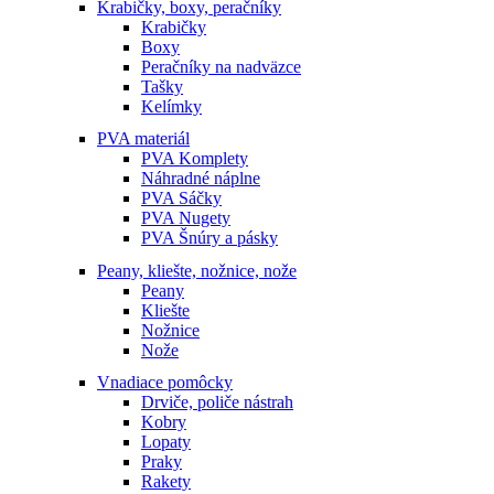
Krabičky, boxy, peračníky
Krabičky
Boxy
Peračníky na nadväzce
Tašky
Kelímky
PVA materiál
PVA Komplety
Náhradné náplne
PVA Sáčky
PVA Nugety
PVA Šnúry a pásky
Peany, kliešte, nožnice, nože
Peany
Kliešte
Nožnice
Nože
Vnadiace pomôcky
Drviče, poliče nástrah
Kobry
Lopaty
Praky
Rakety