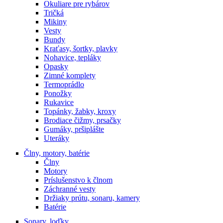
Okuliare pre rybárov
Tričká
Mikiny
Vesty
Bundy
Kraťasy, šortky, plavky
Nohavice, tepláky
Opasky
Zimné komplety
Termoprádlo
Ponožky
Rukavice
Topánky, žabky, kroxy
Brodiace čižmy, prsačky
Gumáky, pršiplášte
Uteráky
Člny, motory, batérie
Člny
Motory
Príslušenstvo k člnom
Záchranné vesty
Držiaky prútu, sonaru, kamery
Batérie
Sonary, loďky