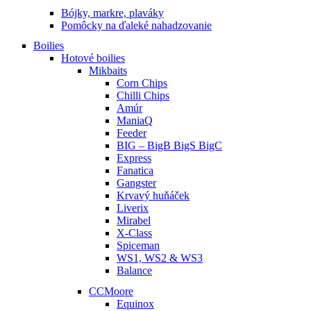
Bójky, markre, plaváky
Pomôcky na ďaleké nahadzovanie
Boilies
Hotové boilies
Mikbaits
Corn Chips
Chilli Chips
Amúr
ManiaQ
Feeder
BIG – BigB BigS BigC
Express
Fanatica
Gangster
Krvavý huňáček
Liverix
Mirabel
X-Class
Spiceman
WS1, WS2 & WS3
Balance
CCMoore
Equinox