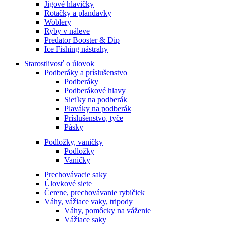
Jigové hlavičky
Rotačky a plandavky
Woblery
Ryby v náleve
Predator Booster & Dip
Ice Fishing nástrahy
Starostlivosť o úlovok
Podberáky a príslušenstvo
Podberáky
Podberákové hlavy
Sieťky na podberák
Plaváky na podberák
Príslušenstvo, tyče
Pásky
Podložky, vaničky
Podložky
Vaničky
Prechovávacie saky
Úlovkové siete
Čerene, prechovávanie rybičiek
Váhy, vážiace vaky, tripody
Váhy, pomôcky na váženie
Vážiace saky