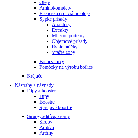
Oleje
Aminokomplety
Esencie a esenciálne oleje
Sypké prísady
Atraktory
Extrakty
Mliečne proteíny
Objemové prísady
Rybie múčky
Vtačie zoby
Boilies mixy
Pomôcky na výrobu boilies
Krájače
Nástrahy a návnady
Dipy a boostre
Dipy
Boostre
Sprejové boostre
Sirupy, aditíva, arómy
Sirupy
Aditíva
Arómy