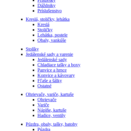
Prístrešky
Dáždniky
Príslušenstvo
Kreslá, stoličky, lehátka
Kreslá
Stoličky
Lehátka, postele
Obaly, vankúše
Stolíky
Jedálenské sady a varenie
Jedálenské sady
Chladiace tašky a boxy
Panvice a hrnce
Konvice a kávovary
Fľaše a šálky
Ostatné
Ohrievače, variče, kartuše
Ohrievače
Variče
Náplňe, kartuše
Hadice, ventily
Púzdra, obaly, tašky, batohy
Púzdra