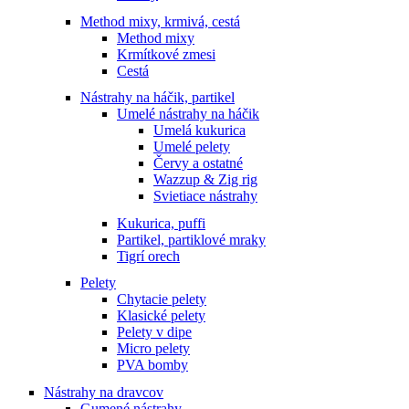
Method mixy, krmivá, cestá
Method mixy
Krmítkové zmesi
Cestá
Nástrahy na háčik, partikel
Umelé nástrahy na háčik
Umelá kukurica
Umelé pelety
Červy a ostatné
Wazzup & Zig rig
Svietiace nástrahy
Kukurica, puffi
Partikel, partiklové mraky
Tigrí orech
Pelety
Chytacie pelety
Klasické pelety
Pelety v dipe
Micro pelety
PVA bomby
Nástrahy na dravcov
Gumené nástrahy