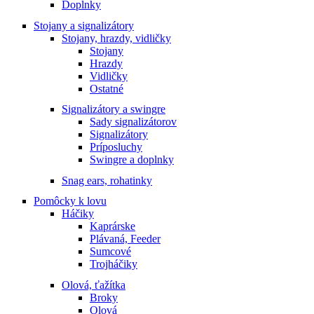
Doplnky
Stojany a signalizátory
Stojany, hrazdy, vidličky
Stojany
Hrazdy
Vidličky
Ostatné
Signalizátory a swingre
Sady signalizátorov
Signalizátory
Príposluchy
Swingre a doplnky
Snag ears, rohatinky
Pomôcky k lovu
Háčiky
Kaprárske
Plávaná, Feeder
Sumcové
Trojháčiky
Olová, ťažítka
Broky
Olová