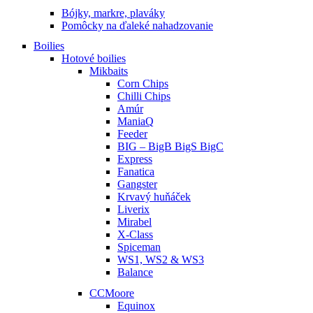
Bójky, markre, plaváky
Pomôcky na ďaleké nahadzovanie
Boilies
Hotové boilies
Mikbaits
Corn Chips
Chilli Chips
Amúr
ManiaQ
Feeder
BIG – BigB BigS BigC
Express
Fanatica
Gangster
Krvavý huňáček
Liverix
Mirabel
X-Class
Spiceman
WS1, WS2 & WS3
Balance
CCMoore
Equinox