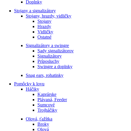
Doplnky
Stojany a signalizátory
Stojany, hrazdy, vidličky
Stojany
Hrazdy
Vidličky
Ostatné
Signalizátory a swingre
Sady signalizátorov
Signalizátory
Príposluchy
Swingre a doplnky
Snag ears, rohatinky
Pomôcky k lovu
Háčiky
Kaprárske
Plávaná, Feeder
Sumcové
Trojháčiky
Olová, ťažítka
Broky
Olová