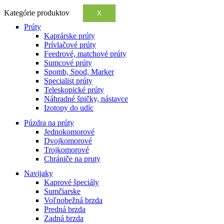
Kategórie produktov
X
Prúty
Kaprárske prúty
Prívlačové prúty
Feedrové, matchové prúty
Sumcové prúty
Spomb, Spod, Marker
Specialist prúty
Teleskopické prúty
Náhradné špičky, nástavce
Izotopy do udíc
Púzdra na prúty
Jednokomorové
Dvojkomorové
Trojkomorové
Chrániče na pruty
Navijaky
Kaprové špeciály
Sumčiarske
Voľnobežná brzda
Predná brzda
Zadná brzda