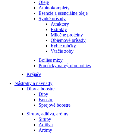
Oleje
Aminokomplety
Esencie a esenciálne oleje
Sypké prísady
Atraktory
Extrakty
Mliečne proteíny
Objemové prísady
Rybie múčky
Vtačie zoby
Boilies mixy
Pomôcky na výrobu boilies
Krájače
Nástrahy a návnady
Dipy a boostre
Dipy
Boostre
Sprejové boostre
Sirupy, aditíva, arómy
Sirupy
Aditíva
Arómy