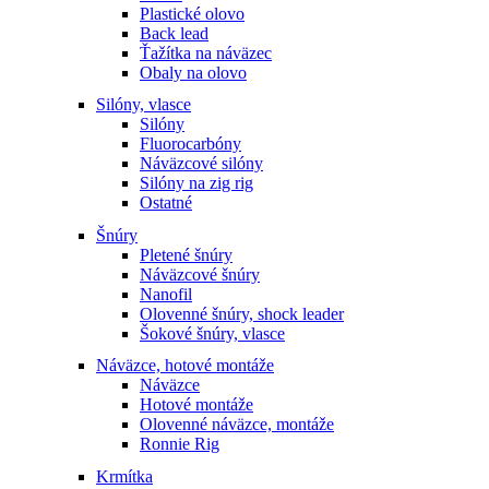
Plastické olovo
Back lead
Ťažítka na náväzec
Obaly na olovo
Silóny, vlasce
Silóny
Fluorocarbóny
Náväzcové silóny
Silóny na zig rig
Ostatné
Šnúry
Pletené šnúry
Náväzcové šnúry
Nanofil
Olovenné šnúry, shock leader
Šokové šnúry, vlasce
Náväzce, hotové montáže
Náväzce
Hotové montáže
Olovenné náväzce, montáže
Ronnie Rig
Krmítka