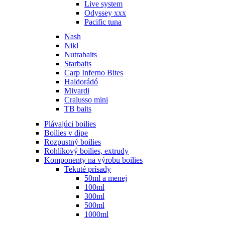
Live system
Odyssey xxx
Pacific tuna
Nash
Nikl
Nutrabaits
Starbaits
Carp Inferno Bites
Haldorádó
Mivardi
Cralusso mini
TB baits
Plávajúci boilies
Boilies v dipe
Rozpustný boilies
Rohlíkový boilies, extrudy
Komponenty na výrobu boilies
Tekuté prísady
50ml a menej
100ml
300ml
500ml
1000ml