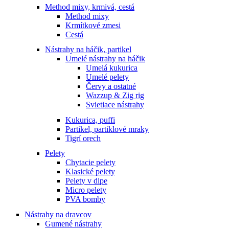
Method mixy, krmivá, cestá
Method mixy
Krmítkové zmesi
Cestá
Nástrahy na háčik, partikel
Umelé nástrahy na háčik
Umelá kukurica
Umelé pelety
Červy a ostatné
Wazzup & Zig rig
Svietiace nástrahy
Kukurica, puffi
Partikel, partiklové mraky
Tigrí orech
Pelety
Chytacie pelety
Klasické pelety
Pelety v dipe
Micro pelety
PVA bomby
Nástrahy na dravcov
Gumené nástrahy