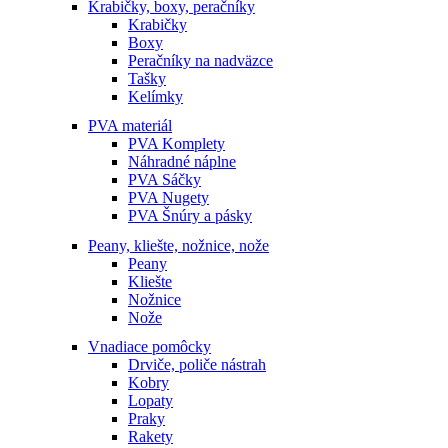
Krabičky, boxy, peračníky
Krabičky
Boxy
Peračníky na nadväzce
Tašky
Kelímky
PVA materiál
PVA Komplety
Náhradné náplne
PVA Sáčky
PVA Nugety
PVA Šnúry a pásky
Peany, kliešte, nožnice, nože
Peany
Kliešte
Nožnice
Nože
Vnadiace pomôcky
Drviče, poliče nástrah
Kobry
Lopaty
Praky
Rakety