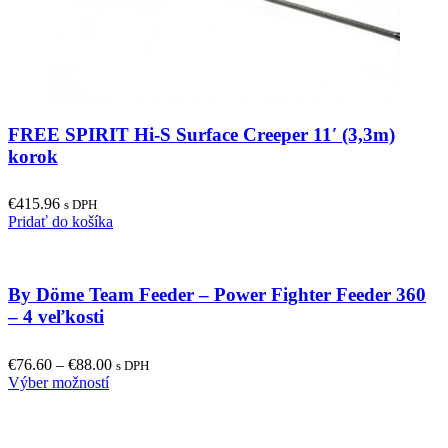
FREE SPIRIT Hi-S Surface Creeper 11′ (3,3m)
korok
€
415.96
s DPH
Pridať do košíka
By Döme Team Feeder – Power Fighter Feeder 360
– 4 veľkosti
€
76.60
–
€
88.00
s DPH
This
Výber možností
product
has
multiple