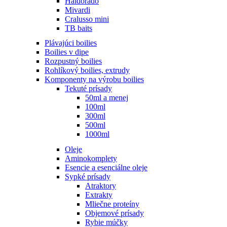
Haldorádó
Mivardi
Cralusso mini
TB baits
Plávajúci boilies
Boilies v dipe
Rozpustný boilies
Rohlíkový boilies, extrudy
Komponenty na výrobu boilies
Tekuté prísady
50ml a menej
100ml
300ml
500ml
1000ml
Oleje
Aminokomplety
Esencie a esenciálne oleje
Sypké prísady
Atraktory
Extrakty
Mliečne proteíny
Objemové prísady
Rybie múčky