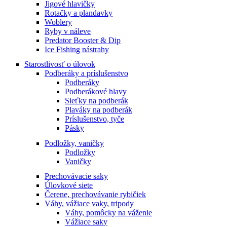
Jigové hlavičky
Rotačky a plandavky
Woblery
Ryby v náleve
Predator Booster & Dip
Ice Fishing nástrahy
Starostlivosť o úlovok
Podberáky a príslušenstvo
Podberáky
Podberákové hlavy
Sieťky na podberák
Plaváky na podberák
Príslušenstvo, tyče
Pásky
Podložky, vaničky
Podložky
Vaničky
Prechovávacie saky
Úlovkové siete
Čerene, prechovávanie rybičiek
Váhy, vážiace vaky, tripody
Váhy, pomôcky na váženie
Vážiace saky