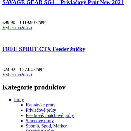
SAVAGE GEAR SG4 – Prívlačový Prút New 2021
variants.
The
options
may
€
99.90
–
€
119.90
be
s DPH
This
Výber možností
chosen
product
on
has
the
multiple
product
FREE SPIRIT CTX Feeder špičky
variants.
page
The
options
may
€
24.92
–
€
27.04
be
s DPH
This
Výber možností
chosen
product
on
has
the
Kategórie produktov
multiple
product
variants.
page
Prúty
The
Kaprárske prúty
options
Prívlačové prúty
may
Feedrové, matchové prúty
be
Sumcové prúty
chosen
Spomb, Spod, Marker
on