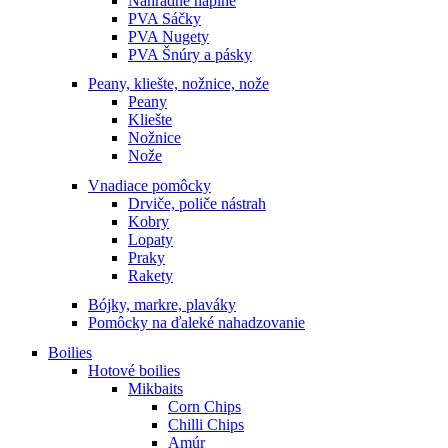
Náhradné náplne
PVA Sáčky
PVA Nugety
PVA Šnúry a pásky
Peany, kliešte, nožnice, nože
Peany
Kliešte
Nožnice
Nože
Vnadiace pomôcky
Drviče, poliče nástrah
Kobry
Lopaty
Praky
Rakety
Bójky, markre, plaváky
Pomôcky na ďaleké nahadzovanie
Boilies
Hotové boilies
Mikbaits
Corn Chips
Chilli Chips
Amúr