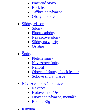
Plastické olovo
Back lead
Ťažítka na náväzec
Obaly na olovo
Silóny, vlasce
Silóny
Fluorocarbóny
Náväzcové silóny
Silóny na zig rig
Ostatné
Šnúry
Pletené šnúry
Náväzcové šnúry
Nanofil
Olovenné šnúry, shock leader
Šokové šnúry, vlasce
Náväzce, hotové montáže
Náväzce
Hotové montáže
Olovenné náväzce, montáže
Ronnie Rig
Krmítka