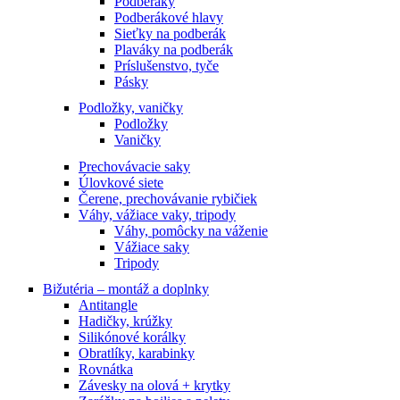
Podberáky
Podberákové hlavy
Sieťky na podberák
Plaváky na podberák
Príslušenstvo, tyče
Pásky
Podložky, vaničky
Podložky
Vaničky
Prechovávacie saky
Úlovkové siete
Čerene, prechovávanie rybičiek
Váhy, vážiace vaky, tripody
Váhy, pomôcky na váženie
Vážiace saky
Tripody
Bižutéria – montáž a doplnky
Antitangle
Hadičky, krúžky
Silikónové korálky
Obratlíky, karabinky
Rovnátka
Závesky na olová + krytky