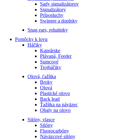
Sady signalizátorov
Signalizátory
Príposluchy
Swingre a doplnky
Snag ears, rohatinky
Pomôcky k lovu
Háčiky
Kaprárske
Plávaná, Feeder
Sumcové
Trojháčiky
Olová, ťažítka
Broky
Olová
Plastické olovo
Back lead
Ťažítka na náväzec
Obaly na olovo
Silóny, vlasce
Silóny
Fluorocarbóny
Náväzcové silóny