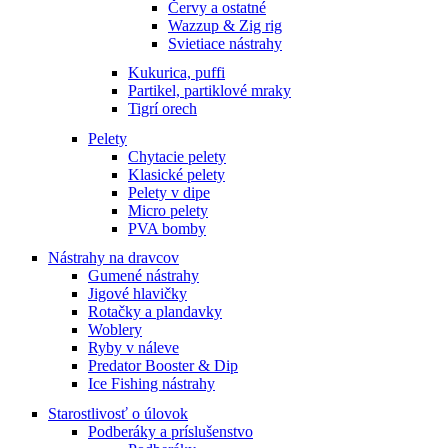
Červy a ostatné
Wazzup & Zig rig
Svietiace nástrahy
Kukurica, puffi
Partikel, partiklové mraky
Tigrí orech
Pelety
Chytacie pelety
Klasické pelety
Pelety v dipe
Micro pelety
PVA bomby
Nástrahy na dravcov
Gumené nástrahy
Jigové hlavičky
Rotačky a plandavky
Woblery
Ryby v náleve
Predator Booster & Dip
Ice Fishing nástrahy
Starostlivosť o úlovok
Podberáky a príslušenstvo