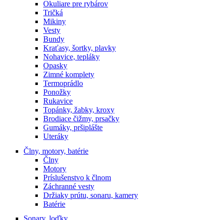
Okuliare pre rybárov
Tričká
Mikiny
Vesty
Bundy
Kraťasy, šortky, plavky
Nohavice, tepláky
Opasky
Zimné komplety
Termoprádlo
Ponožky
Rukavice
Topánky, žabky, kroxy
Brodiace čižmy, prsačky
Gumáky, pršiplášte
Uteráky
Člny, motory, batérie
Člny
Motory
Príslušenstvo k člnom
Záchranné vesty
Držiaky prútu, sonaru, kamery
Batérie
Sonary, loďky