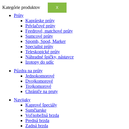
Kategórie produktov
X
Prúty
Kaprárske prúty
Prívlačové prúty
Feedrové, matchové prúty
Sumcové prúty
Spomb, Spod, Marker
Specialist prúty
Teleskopické prúty
Náhradné špičky, nástavce
Izotopy do udíc
Púzdra na prúty
Jednokomorové
Dvojkomorové
Trojkomorové
Chrániče na pruty
Navijaky
Kaprové špeciály
Sumčiarske
Voľnobežná brzda
Predná brzda
Zadná brzda