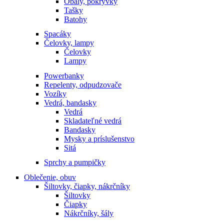
Obaly, pokrývky
Tašky
Batohy
Spacáky
Čelovky, lampy
Čelovky
Lampy
Powerbanky
Repelenty, odpudzovače
Vozíky
Vedrá, bandasky
Vedrá
Skladateľné vedrá
Bandasky
Mysky a príslušenstvo
Sitá
Sprchy a pumpičky
Oblečenie, obuv
Šiltovky, čiapky, nákrčníky
Šiltovky
Čiapky
Nákrčníky, šály