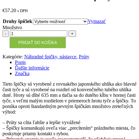
€
57.20
s DPH
Druhy špičiek
Vymazať
Množstvo
Množstvo
PRIDAŤ DO KOŠÍKA
Kategórie:
Náhradné špičky, nástavce
,
Prúty
Popis
Ďalšie informácie
Značka
Tieto špičky sú vyrobené z rovnakého japonského uhlíka ako hlavné
časti tyče a sú vyrobené na rozdiel od konvenčného tuhého uhlíka
duté. Hroty sú dlhé 635 mm a tlačia sa do dutého kĺbu v hornej časti
tyče, s veľmi malým rozdielom v priemeroch hrotu tyče a špičky. To
ponúka oproti štandardným pevným špičkám množstvo zreteľných
výhod:
– Prúty sa cítia ľahšie a lepšie vyvážené
– Špičky komunikujú oveľa viac „precítením“ prázdneho miesta, čo
poskytuje priamy kontakt s rybou.