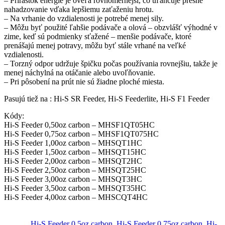
– Prírastok energie je oveľa rovnomernejší, čo uľahčuje presné
nahadzovanie vďaka lepšiemu zaťaženiu hrotu.
– Na vrhanie do vzdialenosti je potrebé menej sily.
– Môžu byť použité ľahšie podávače a olová – obzvlášť výhodné v
zime, keď sú podmienky sťažené – menšie podávače, ktoré
prenášajú menej potravy, môžu byť stále vrhané na veľké
vzdialenosti.
– Torzný odpor udržuje špičku počas používania rovnejšiu, takže je
menej náchylná na otáčanie alebo uvoľňovanie.
– Pri pôsobení na prút nie sú žiadne ploché miesta.
Pasujú tiež na : Hi-S SR Feeder, Hi-S Feederlite, Hi-S F1 Feeder
Kódy:
Hi-S Feeder 0,50oz carbon – MHSF1QT05HC
Hi-S Feeder 0,75oz carbon – MHSF1QT075HC
Hi-S Feeder 1,00oz carbon – MHSQT1HC
Hi-S Feeder 1,50oz carbon – MHSQT15HC
Hi-S Feeder 2,00oz carbon – MHSQT2HC
Hi-S Feeder 2,50oz carbon – MHSQT25HC
Hi-S Feeder 3,00oz carbon – MHSQT3HC
Hi-S Feeder 3,50oz carbon – MHSQT35HC
Hi-S Feeder 4,00oz carbon – MHSCQT4HC
Hi-S Feeder 0,5oz carbon
,
Hi-S Feeder 0,75oz carbon
,
Hi-