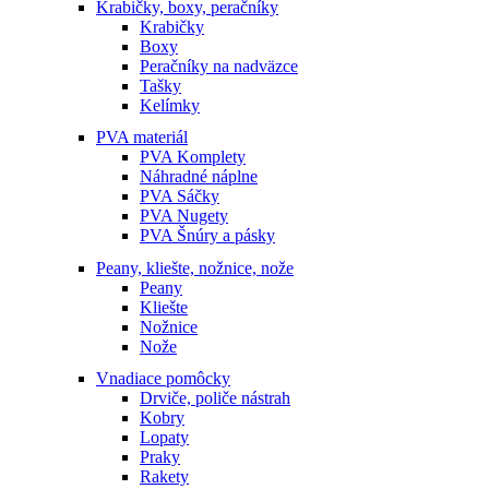
Krabičky, boxy, peračníky
Krabičky
Boxy
Peračníky na nadväzce
Tašky
Kelímky
PVA materiál
PVA Komplety
Náhradné náplne
PVA Sáčky
PVA Nugety
PVA Šnúry a pásky
Peany, kliešte, nožnice, nože
Peany
Kliešte
Nožnice
Nože
Vnadiace pomôcky
Drviče, poliče nástrah
Kobry
Lopaty
Praky
Rakety