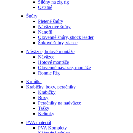
Silóny na zig rig
Ostatné
Šnúry
Pletené šnúry
Náväzcové šnúry
Nanofil
Olovenné šnúry, shock leader
Šokové šnúry, vlasce
Náväzce, hotové montáže
Náväzce
Hotové montáže
Olovenné náväzce, montáže
Ronnie Rig
Krmítka
Krabičky, boxy, peračníky
Krabičky
Boxy
Peračníky na nadväzce
Tašky
Kelímky
PVA materiál
PVA Komplety