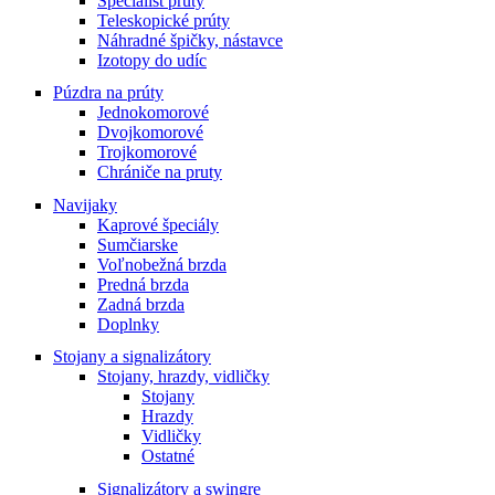
Specialist prúty
the
Teleskopické prúty
product
Náhradné špičky, nástavce
page
Izotopy do udíc
Púzdra na prúty
Jednokomorové
Dvojkomorové
Trojkomorové
Chrániče na pruty
Navijaky
Kaprové špeciály
Sumčiarske
Voľnobežná brzda
Predná brzda
Zadná brzda
Doplnky
Stojany a signalizátory
Stojany, hrazdy, vidličky
Stojany
Hrazdy
Vidličky
Ostatné
Signalizátory a swingre