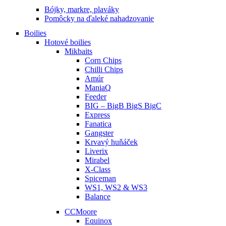
Bójky, markre, plaváky
Pomôcky na ďaleké nahadzovanie
Boilies
Hotové boilies
Mikbaits
Corn Chips
Chilli Chips
Amúr
ManiaQ
Feeder
BIG – BigB BigS BigC
Express
Fanatica
Gangster
Krvavý huňáček
Liverix
Mirabel
X-Class
Spiceman
WS1, WS2 & WS3
Balance
CCMoore
Equinox