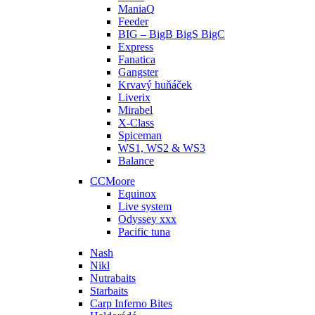
ManiaQ
Feeder
BIG – BigB BigS BigC
Express
Fanatica
Gangster
Krvavý huňáček
Liverix
Mirabel
X-Class
Spiceman
WS1, WS2 & WS3
Balance
CCMoore
Equinox
Live system
Odyssey xxx
Pacific tuna
Nash
Nikl
Nutrabaits
Starbaits
Carp Inferno Bites