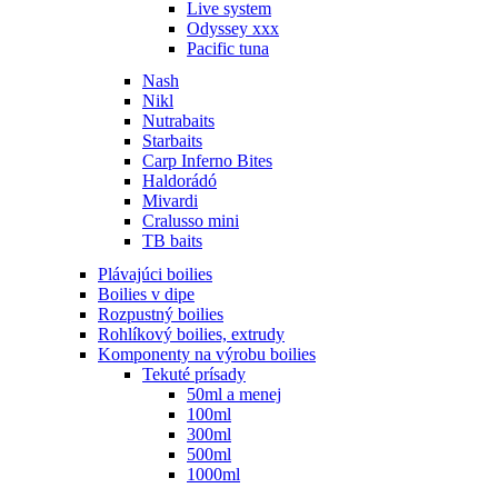
Live system
Odyssey xxx
Pacific tuna
Nash
Nikl
Nutrabaits
Starbaits
Carp Inferno Bites
Haldorádó
Mivardi
Cralusso mini
TB baits
Plávajúci boilies
Boilies v dipe
Rozpustný boilies
Rohlíkový boilies, extrudy
Komponenty na výrobu boilies
Tekuté prísady
50ml a menej
100ml
300ml
500ml
1000ml