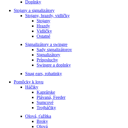
Doplnky
Stojany a signalizátory
Stojany, hrazdy, vidličky
Stojany
Hrazdy
Vidličky
Ostatné
Signalizátory a swingre
Sady signalizátorov
Signalizátory
Príposluchy
Swingre a doplnky
Snag ears, rohatinky
Pomôcky k lovu
Háčiky
Kaprárske
Plávaná, Feeder
Sumcové
Trojháčiky
Olová, ťažítka
Broky
Olová