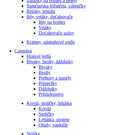
Zarážky na boilies a pelety
Sumčiarska bižutéria, vábničky
Brúsky, lepidlá
Ihly, vrtáky, doťahovače
Ihly na boilies
Vrtáky
Doťahovače uzlov
Krimpy, nástrahové ostňe
Camping
Hotové jedlá
Bivaky, brolly, dáždniky
Bivaky
Brolly
Prehozy a panely
Prístrešky
Dáždniky
Príslušenstvo
Kreslá, stoličky, lehátka
Kreslá
Stoličky
Lehátka, postele
Obaly, vankúše
Stolíky