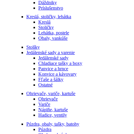
Dáždniky
Príslušenstvo
Kreslá, stoličky, lehátka
Kreslá
Stoličky
Lehátka, postele
Obaly, vankúše
Stolíky
Jedálenské sady a varenie
Jedálenské sady
Chladiace tašky a boxy
Panvice a hrnce
Konvice a kávovary
Fľaše a šálky
Ostatné
Ohrievače, variče, kartuše
Ohrievače
Variče
Náplňe, kartuše
Hadice, ventily
Púzdra, obaly, tašky, batohy
Púzdra