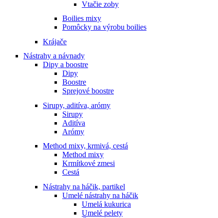
Vtačie zoby
Boilies mixy
Pomôcky na výrobu boilies
Krájače
Nástrahy a návnady
Dipy a boostre
Dipy
Boostre
Sprejové boostre
Sirupy, aditíva, arómy
Sirupy
Aditíva
Arómy
Method mixy, krmivá, cestá
Method mixy
Krmítkové zmesi
Cestá
Nástrahy na háčik, partikel
Umelé nástrahy na háčik
Umelá kukurica
Umelé pelety