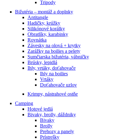
Tripody
Bižutéria – montáž a doplnky
Antitangle
Hadičky, krúžky
Silikónové korálky
Obratlíky, karabinky
Rovnátka
Závesky na olová + krytky
Zarážky na boilies a pelety
Sumčiarska bižutéria, vábničky
Brúsky, lepidlá
Ihly, vrtáky, doťahovače
Ihly na boilies
Vrtáky
Doťahovače uzlov
Krimpy, nástrahové ostňe
Camping
Hotové jedlá
Bivaky, brolly, dáždniky
Bivaky
Brolly
Prehozy a panely
Prístrešky