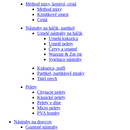
Method mixy, krmivá, cestá
Method mixy
Krmítkové zmesi
Cestá
Nástrahy na háčik, partikel
Umelé nástrahy na háčik
Umelá kukurica
Umelé pelety
Červy a ostatné
Wazzup & Zig rig
Svietiace nástrahy
Kukurica, puffi
Partikel, partiklové mraky
Tigrí orech
Pelety
Chytacie pelety
Klasické pelety
Pelety v dipe
Micro pelety
PVA bomby
Nástrahy na dravcov
Gumené nástrahy