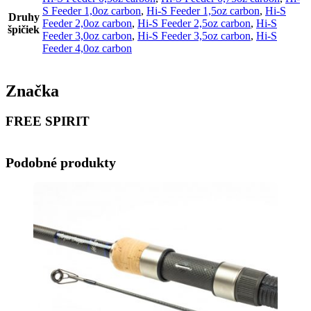
S Feeder 1,0oz carbon
,
Hi-S Feeder 1,5oz carbon
,
Hi-S
Druhy
Feeder 2,0oz carbon
,
Hi-S Feeder 2,5oz carbon
,
Hi-S
špičiek
Feeder 3,0oz carbon
,
Hi-S Feeder 3,5oz carbon
,
Hi-S
Feeder 4,0oz carbon
Značka
FREE SPIRIT
Podobné produkty