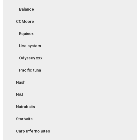
Balance
CCMoore
Equinox
Live system
Odyssey xxx
Pacific tuna
Nash
Nikl
Nutrabaits
Starbaits
Carp Inferno Bites