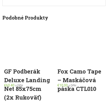
Podobné Produkty
GF Podberák
Fox Camo Tape
Deluxe Landing
– Maskáčová
€
60.40
€
10.00
s DPH
s DPH
Net 85x75cm
páska CTL010
(2x Rukoväť)