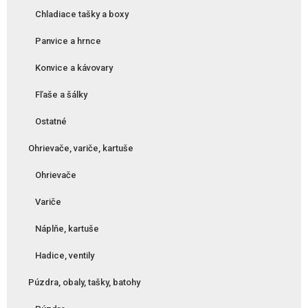
Chladiace tašky a boxy
Panvice a hrnce
Konvice a kávovary
Fľaše a šálky
Ostatné
Ohrievače, variče, kartuše
Ohrievače
Variče
Náplňe, kartuše
Hadice, ventily
Púzdra, obaly, tašky, batohy