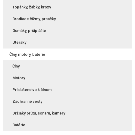
Topánky, žabky, kroxy
Brodiace čižmy, prsačky
Gumáky, pršiplášte
Uteráky
Člny, motory, batérie
Člny
Motory
Príslušenstvo k člnom
Záchranné vesty
Držiaky prútu, sonaru, kamery
Batérie