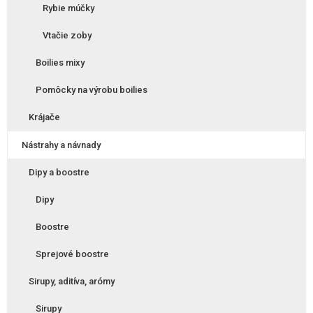
Rybie múčky
Vtačie zoby
Boilies mixy
Pomôcky na výrobu boilies
Krájače
Nástrahy a návnady
Dipy a boostre
Dipy
Boostre
Sprejové boostre
Sirupy, aditíva, arómy
Sirupy