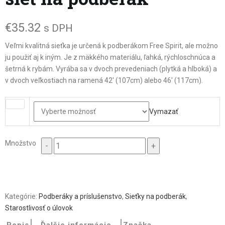
€
35.32
s DPH
Veľmi kvalitná sieťka je určená k podberákom Free Spirit, ale možno
ju použiť aj k iným. Je z mäkkého materiálu, ľahká, rýchloschnúca a
šetrná k rybám. Vyrába sa v dvoch prevedeniach (plytká a hlboká) a
v dvoch veľkostiach na ramená 42′ (107cm) alebo 46′ (117cm).
Druh
Vymazať
Množstvo
Množstvo
Kategórie:
Podberáky a príslušenstvo
,
Sieťky na podberák
,
Starostlivosť o úlovok