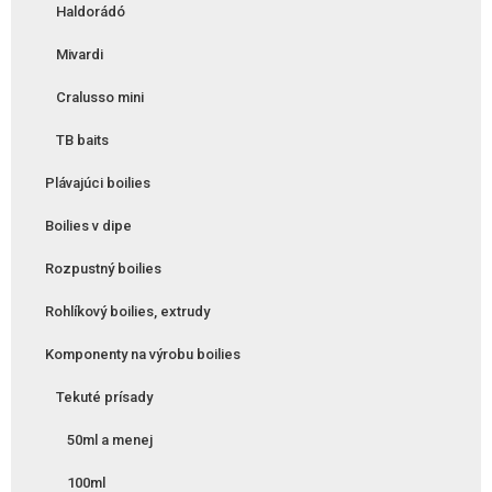
Haldorádó
Mivardi
Cralusso mini
TB baits
Plávajúci boilies
Boilies v dipe
Rozpustný boilies
Rohlíkový boilies, extrudy
Komponenty na výrobu boilies
Tekuté prísady
50ml a menej
100ml