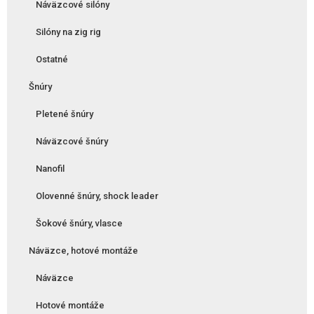
Náväzcové silóny
Silóny na zig rig
Ostatné
Šnúry
Pletené šnúry
Náväzcové šnúry
Nanofil
Olovenné šnúry, shock leader
Šokové šnúry, vlasce
Náväzce, hotové montáže
Náväzce
Hotové montáže