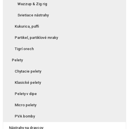
Wazzup & Zig rig
Svietiace nástrahy
Kukurica, puffi
Partikel, partiklové mraky
Tigrí orech
Pelety
Chytacie pelety
Klasické pelety
Pelety v dipe
Micro pelety
PVA bomby
Nástrahy na dravcov