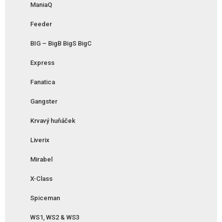
ManiaQ
Feeder
BIG – BigB BigS BigC
Express
Fanatica
Gangster
Krvavý huňáček
Liverix
Mirabel
X-Class
Spiceman
WS1, WS2 & WS3