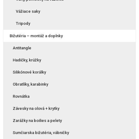
Vážiace saky
Tripody
Bižutéria – montáž a doplnky
Antitangle
Hadičky, krúžky
Silikónové korálky
Obratlíky, karabinky
Rovnátka
Závesky na olová + krytky
Zarážky na boilies a pelety
Sumčiarska bižutéria, vábničky