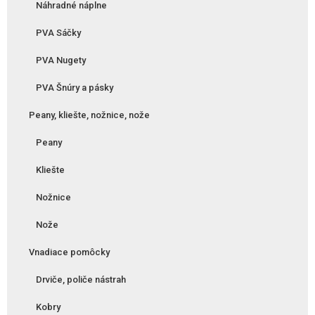
Náhradné náplne
PVA Sáčky
PVA Nugety
PVA Šnúry a pásky
Peany, kliešte, nožnice, nože
Peany
Kliešte
Nožnice
Nože
Vnadiace pomôcky
Drviče, poliče nástrah
Kobry