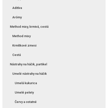
Aditíva
Arómy
Method mixy, krmivá, cestá
Method mixy
Krmítkové zmesi
Cestá
Nástrahy na háčik, partikel
Umelé nástrahy na háčik
Umelá kukurica
Umelé pelety
Červy a ostatné