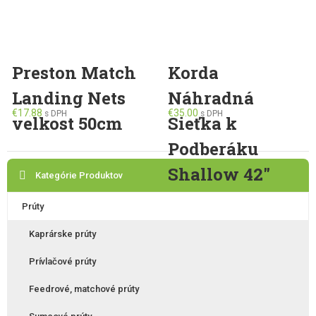
Preston Match
Korda
Landing Nets
Náhradná
€
17.88
€
35.00
s DPH
s DPH
velkost 50cm
Sieťka k
Podberáku
Shallow 42″
Kategórie Produktov
Prúty
Kaprárske prúty
Prívlačové prúty
Feedrové, matchové prúty