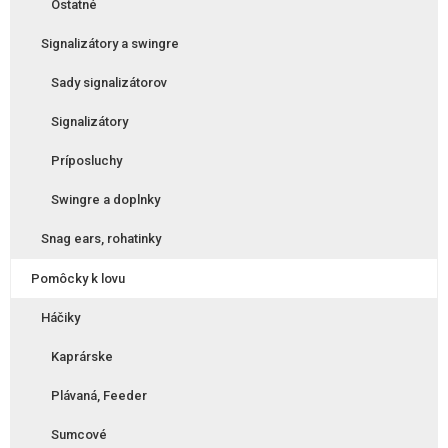
Ostatné
Signalizátory a swingre
Sady signalizátorov
Signalizátory
Príposluchy
Swingre a doplnky
Snag ears, rohatinky
Pomôcky k lovu
Háčiky
Kaprárske
Plávaná, Feeder
Sumcové