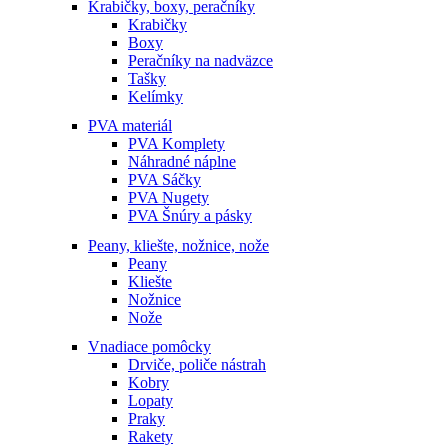
Krabičky, boxy, peračníky
Krabičky
Boxy
Peračníky na nadväzce
Tašky
Kelímky
PVA materiál
PVA Komplety
Náhradné náplne
PVA Sáčky
PVA Nugety
PVA Šnúry a pásky
Peany, kliešte, nožnice, nože
Peany
Kliešte
Nožnice
Nože
Vnadiace pomôcky
Drviče, poliče nástrah
Kobry
Lopaty
Praky
Rakety