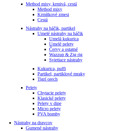
Method mixy, krmivá, cestá
Method mixy
Krmítkové zmesi
Cestá
Nástrahy na háčik, partikel
Umelé nástrahy na háčik
Umelá kukurica
Umelé pelety
Červy a ostatné
Wazzup & Zig rig
Svietiace nástrahy
Kukurica, puffi
Partikel, partiklové mraky
Tigrí orech
Pelety
Chytacie pelety
Klasické pelety
Pelety v dipe
Micro pelety
PVA bomby
Nástrahy na dravcov
Gumené nástrahy