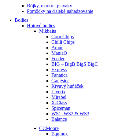
Bójky, markre, plaváky
Pomôcky na ďaleké nahadzovanie
Boilies
Hotové boilies
Mikbaits
Corn Chips
Chilli Chips
Amúr
ManiaQ
Feeder
BIG – BigB BigS BigC
Express
Fanatica
Gangster
Krvavý huňáček
Liverix
Mirabel
X-Class
Spiceman
WS1, WS2 & WS3
Balance
CCMoore
Equinox