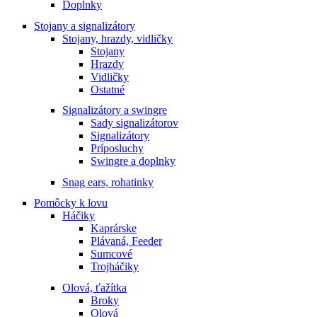
Doplnky
Stojany a signalizátory
Stojany, hrazdy, vidličky
Stojany
Hrazdy
Vidličky
Ostatné
Signalizátory a swingre
Sady signalizátorov
Signalizátory
Príposluchy
Swingre a doplnky
Snag ears, rohatinky
Pomôcky k lovu
Háčiky
Kaprárske
Plávaná, Feeder
Sumcové
Trojháčiky
Olová, ťažítka
Broky
Olová