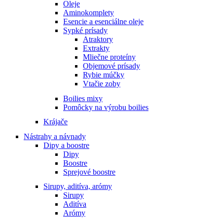
Oleje
Aminokomplety
Esencie a esenciálne oleje
Sypké prísady
Atraktory
Extrakty
Mliečne proteíny
Objemové prísady
Rybie múčky
Vtačie zoby
Boilies mixy
Pomôcky na výrobu boilies
Krájače
Nástrahy a návnady
Dipy a boostre
Dipy
Boostre
Sprejové boostre
Sirupy, aditíva, arómy
Sirupy
Aditíva
Arómy