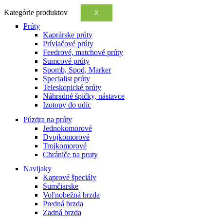
Kategórie produktov
X
Prúty
Kaprárske prúty
Prívlačové prúty
Feedrové, matchové prúty
Sumcové prúty
Spomb, Spod, Marker
Specialist prúty
Teleskopické prúty
Náhradné špičky, nástavce
Izotopy do udíc
Púzdra na prúty
Jednokomorové
Dvojkomorové
Trojkomorové
Chrániče na pruty
Navijaky
Kaprové špeciály
Sumčiarske
Voľnobežná brzda
Predná brzda
Zadná brzda