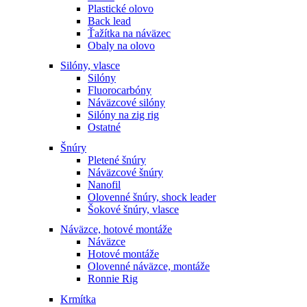
Plastické olovo
Back lead
Ťažítka na náväzec
Obaly na olovo
Silóny, vlasce
Silóny
Fluorocarbóny
Náväzcové silóny
Silóny na zig rig
Ostatné
Šnúry
Pletené šnúry
Náväzcové šnúry
Nanofil
Olovenné šnúry, shock leader
Šokové šnúry, vlasce
Náväzce, hotové montáže
Náväzce
Hotové montáže
Olovenné náväzce, montáže
Ronnie Rig
Krmítka