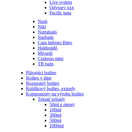
Live system
Odyssey xxx
Pacific tuna
Nash
Nikl
Nutrabaits
Starbaits
Carp Inferno Bites
Haldorádó
Mivardi
Cralusso mini
TB baits
Plávajúci boilies
Boilies v dipe
Rozpustný boilies
Rohlíkový boilies, extrudy
Komponenty na výrobu boilies
Tekuté prísady
50ml a menej
100ml
300ml
500ml
1000ml