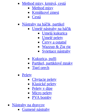
Method mixy, krmivá, cestá
Method mixy
Krmítkové zmesi
Cestá
Nástrahy na háčik, partikel
Umelé nástrahy na háčik
Umelá kukurica
Umelé pelety
Červy a ostatné
Wazzup & Zig rig
Svietiace nástrahy
Kukurica, puffi
Partikel, partiklové mraky
Tigrí orech
Pelety
Chytacie pelety
Klasické pelety
Pelety v dipe
Micro pelety
PVA bomby
Nástrahy na dravcov
Gumené nástrahy