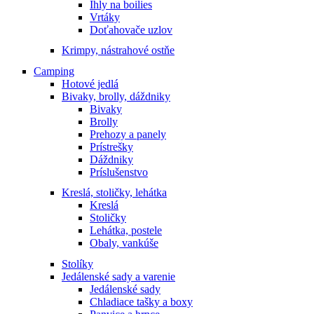
Ihly na boilies
Vrtáky
Doťahovače uzlov
Krimpy, nástrahové ostňe
Camping
Hotové jedlá
Bivaky, brolly, dáždniky
Bivaky
Brolly
Prehozy a panely
Prístrešky
Dáždniky
Príslušenstvo
Kreslá, stoličky, lehátka
Kreslá
Stoličky
Lehátka, postele
Obaly, vankúše
Stolíky
Jedálenské sady a varenie
Jedálenské sady
Chladiace tašky a boxy