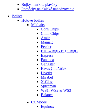
Bójky, markre, plaváky
Pomôcky na ďaleké nahadzovanie
Boilies
Hotové boilies
Mikbaits
Corn Chips
Chilli Chips
Amúr
ManiaQ
Feeder
BIG – BigB BigS BigC
Express
Fanatica
Gangster
Krvavý huňáček
Liverix
Mirabel
X-Class
Spiceman
WS1, WS2 & WS3
Balance
CCMoore
Equinox