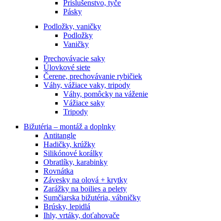
Príslušenstvo, tyče
Pásky
Podložky, vaničky
Podložky
Vaničky
Prechovávacie saky
Úlovkové siete
Čerene, prechovávanie rybičiek
Váhy, vážiace vaky, tripody
Váhy, pomôcky na váženie
Vážiace saky
Tripody
Bižutéria – montáž a doplnky
Antitangle
Hadičky, krúžky
Silikónové korálky
Obratlíky, karabinky
Rovnátka
Závesky na olová + krytky
Zarážky na boilies a pelety
Sumčiarska bižutéria, vábničky
Brúsky, lepidlá
Ihly, vrtáky, doťahovače