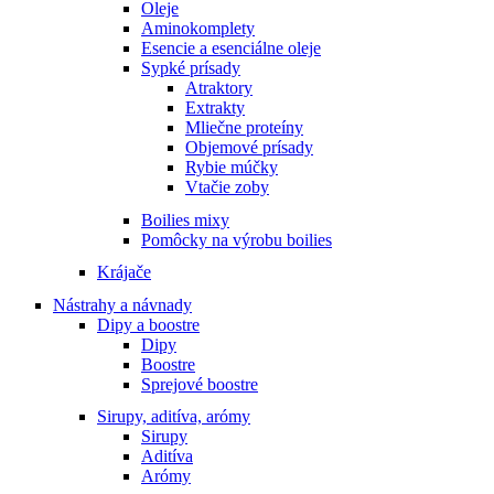
Oleje
Aminokomplety
Esencie a esenciálne oleje
Sypké prísady
Atraktory
Extrakty
Mliečne proteíny
Objemové prísady
Rybie múčky
Vtačie zoby
Boilies mixy
Pomôcky na výrobu boilies
Krájače
Nástrahy a návnady
Dipy a boostre
Dipy
Boostre
Sprejové boostre
Sirupy, aditíva, arómy
Sirupy
Aditíva
Arómy