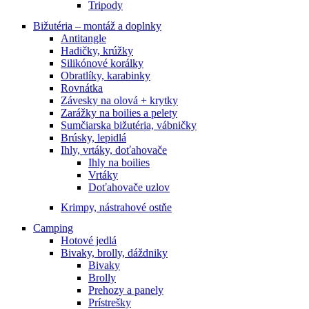
Tripody
Bižutéria – montáž a doplnky
Antitangle
Hadičky, krúžky
Silikónové korálky
Obratlíky, karabinky
Rovnátka
Závesky na olová + krytky
Zarážky na boilies a pelety
Sumčiarska bižutéria, vábničky
Brúsky, lepidlá
Ihly, vrtáky, doťahovače
Ihly na boilies
Vrtáky
Doťahovače uzlov
Krimpy, nástrahové ostňe
Camping
Hotové jedlá
Bivaky, brolly, dáždniky
Bivaky
Brolly
Prehozy a panely
Prístrešky