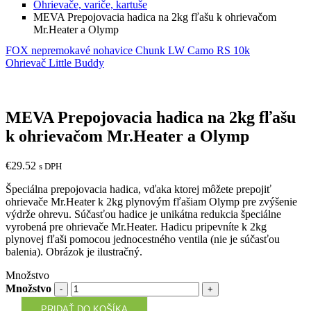
Ohrievače, variče, kartuše
MEVA Prepojovacia hadica na 2kg fľašu k ohrievačom
Mr.Heater a Olymp
FOX nepremokavé nohavice Chunk LW Camo RS 10k
Ohrievač Little Buddy
MEVA Prepojovacia hadica na 2kg fľašu
k ohrievačom Mr.Heater a Olymp
€
29.52
s DPH
Špeciálna prepojovacia hadica, vďaka ktorej môžete prepojiť
ohrievače Mr.Heater k 2kg plynovým fľašiam Olymp pre zvýšenie
výdrže ohrevu. Súčasťou hadice je unikátna redukcia špeciálne
vyrobená pre ohrievače Mr.Heater. Hadicu pripevníte k 2kg
plynovej fľaši pomocou jednocestného ventila (nie je súčasťou
balenia). Obrázok je ilustračný.
Množstvo
Množstvo
PRIDAŤ DO KOŠÍKA