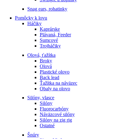
Snag ears, rohatinky
Pomôcky k lovu
Háčiky
Kaprárske
Plávaná, Feeder
Sumcové
Trojháčiky
Olová, ťažítka
Broky
Olová
Plastické olovo
Back lead
Ťažítka na náväzec
Obaly na olovo
Silóny, vlasce
Silóny
Fluorocarbóny
Náväzcové silóny
Silóny na zig rig
Ostatné
Šnúry