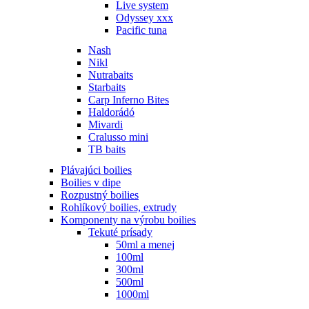
Live system
Odyssey xxx
Pacific tuna
Nash
Nikl
Nutrabaits
Starbaits
Carp Inferno Bites
Haldorádó
Mivardi
Cralusso mini
TB baits
Plávajúci boilies
Boilies v dipe
Rozpustný boilies
Rohlíkový boilies, extrudy
Komponenty na výrobu boilies
Tekuté prísady
50ml a menej
100ml
300ml
500ml
1000ml