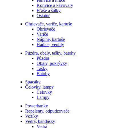
Panvice a hrnce
Konvice a kávovary
Fľaše a šálky
Ostatné
Ohrievače, variče, kartuše
Ohrievače
Variče
Náplňe, kartuše
Hadice, ventily
Púzdra, obaly, tašky, batohy
Púzdra
Obaly, pokrývky
Tašky
Batohy
Spacáky
Čelovky, lampy
Čelovky
Lampy
Powerbanky
Repelenty, odpudzovače
Vozíky
Vedrá, bandasky
Vedrá