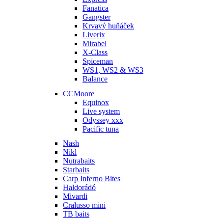
Fanatica
Gangster
Krvavý huňáček
Liverix
Mirabel
X-Class
Spiceman
WS1, WS2 & WS3
Balance
CCMoore
Equinox
Live system
Odyssey xxx
Pacific tuna
Nash
Nikl
Nutrabaits
Starbaits
Carp Inferno Bites
Haldorádó
Mivardi
Cralusso mini
TB baits