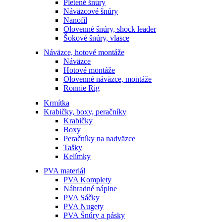
Pletené šnúry
Náväzcové šnúry
Nanofil
Olovenné šnúry, shock leader
Šokové šnúry, vlasce
Náväzce, hotové montáže
Náväzce
Hotové montáže
Olovenné náväzce, montáže
Ronnie Rig
Krmítka
Krabičky, boxy, peračníky
Krabičky
Boxy
Peračníky na nadväzce
Tašky
Kelímky
PVA materiál
PVA Komplety
Náhradné náplne
PVA Sáčky
PVA Nugety
PVA Šnúry a pásky