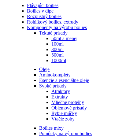
Plávajúci boilies
Boilies v dipe
Rozpustný boilies
Rohlíkový boilies, extrudy
Komponenty na výrobu boilies
Tekuté prísady
50ml a menej
100ml
300ml
500ml
1000ml
Oleje
Aminokomplety
Esencie a esenciálne oleje
Sypké prísady
Atraktory
Extrakty
Mliečne proteíny
Objemové prísady
Rybie múčky
Vtačie zoby
Boilies mixy
Pomôcky na výrobu boilies