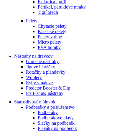
Kukurica, puffi
Partikel, partiklové mraky
Tigrí orech
Pelety
Chytacie pelety
Klasické pelety
Pelety v dipe
Micro pelety
PVA bomby
Nástrahy na dravcov
Gumené nástrahy
Jigové hlavičky
Rotačky a plandavky
Woblery
Ryby v náleve
Predator Booster & Dip
Ice Fishing nástrahy
Starostlivosť o úlovok
Podberáky a príslušenstvo
Podberáky
Podberákové hlavy
Sieťky na podberák
Plaváky na podberák