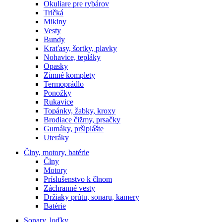
Okuliare pre rybárov
Tričká
Mikiny
Vesty
Bundy
Kraťasy, šortky, plavky
Nohavice, tepláky
Opasky
Zimné komplety
Termoprádlo
Ponožky
Rukavice
Topánky, žabky, kroxy
Brodiace čižmy, prsačky
Gumáky, pršiplášte
Uteráky
Člny, motory, batérie
Člny
Motory
Príslušenstvo k člnom
Záchranné vesty
Držiaky prútu, sonaru, kamery
Batérie
Sonary, loďky