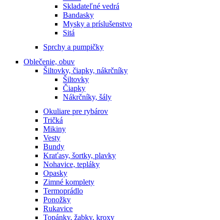
Skladateľné vedrá
Bandasky
Mysky a príslušenstvo
Sitá
Sprchy a pumpičky
Oblečenie, obuv
Šiltovky, čiapky, nákrčníky
Šiltovky
Čiapky
Nákrčníky, šály
Okuliare pre rybárov
Tričká
Mikiny
Vesty
Bundy
Kraťasy, šortky, plavky
Nohavice, tepláky
Opasky
Zimné komplety
Termoprádlo
Ponožky
Rukavice
Topánky, žabky, kroxy