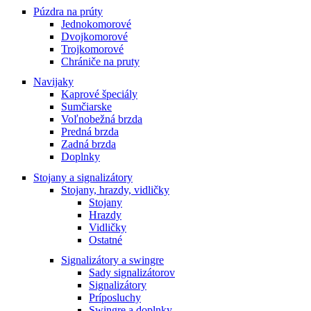
Púzdra na prúty
Jednokomorové
Dvojkomorové
Trojkomorové
Chrániče na pruty
Navijaky
Kaprové špeciály
Sumčiarske
Voľnobežná brzda
Predná brzda
Zadná brzda
Doplnky
Stojany a signalizátory
Stojany, hrazdy, vidličky
Stojany
Hrazdy
Vidličky
Ostatné
Signalizátory a swingre
Sady signalizátorov
Signalizátory
Príposluchy
Swingre a doplnky