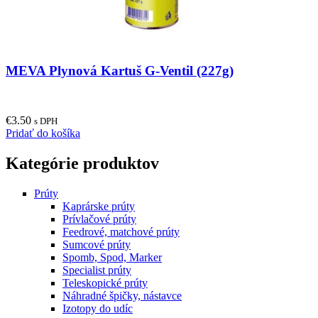
MEVA Plynová Kartuš G-Ventil (227g)
€
3.50
s DPH
Pridať do košíka
Kategórie produktov
Prúty
Kaprárske prúty
Prívlačové prúty
Feedrové, matchové prúty
Sumcové prúty
Spomb, Spod, Marker
Specialist prúty
Teleskopické prúty
Náhradné špičky, nástavce
Izotopy do udíc