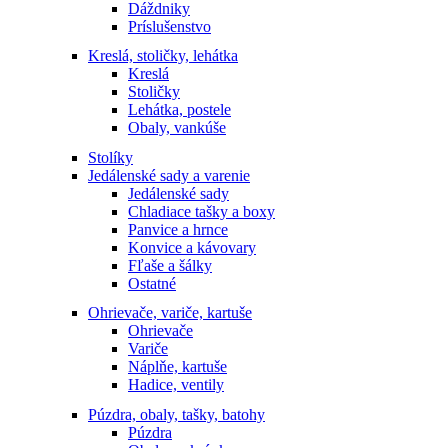
Dáždniky
Príslušenstvo
Kreslá, stoličky, lehátka
Kreslá
Stoličky
Lehátka, postele
Obaly, vankúše
Stolíky
Jedálenské sady a varenie
Jedálenské sady
Chladiace tašky a boxy
Panvice a hrnce
Konvice a kávovary
Fľaše a šálky
Ostatné
Ohrievače, variče, kartuše
Ohrievače
Variče
Náplňe, kartuše
Hadice, ventily
Púzdra, obaly, tašky, batohy
Púzdra