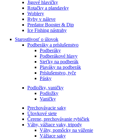
Jigové hlavičky
Rotačky a plandavky
Woblery
Ryby v náleve
Predator Booster & Dip
Ice Fishing nástrahy
Starostlivosť o úlovok
Podberáky a príslušenstvo
Podberáky
Podberákové hlavy
Sieťky na podberák
Plaváky na podberák
Príslušenstvo, tyče
Pásky
Podložky, vaničky
Podložky
Vaničky
Prechovávacie saky
Úlovkové siete
Čerene, prechovávanie rybičiek
Váhy, vážiace vaky, tripody
Váhy, pomôcky na váženie
Vážiace saky