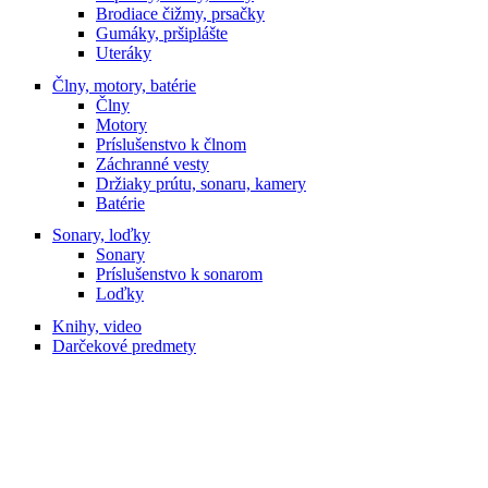
Brodiace čižmy, prsačky
Gumáky, pršiplášte
Uteráky
Člny, motory, batérie
Člny
Motory
Príslušenstvo k člnom
Záchranné vesty
Držiaky prútu, sonaru, kamery
Batérie
Sonary, loďky
Sonary
Príslušenstvo k sonarom
Loďky
Knihy, video
Darčekové predmety