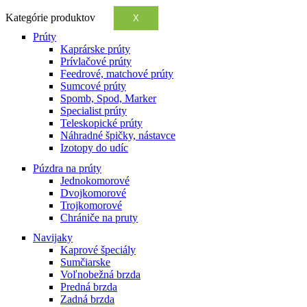
Kategórie produktov
X
Prúty
Kaprárske prúty
Prívlačové prúty
Feedrové, matchové prúty
Sumcové prúty
Spomb, Spod, Marker
Specialist prúty
Teleskopické prúty
Náhradné špičky, nástavce
Izotopy do udíc
Púzdra na prúty
Jednokomorové
Dvojkomorové
Trojkomorové
Chrániče na pruty
Navijaky
Kaprové špeciály
Sumčiarske
Voľnobežná brzda
Predná brzda
Zadná brzda