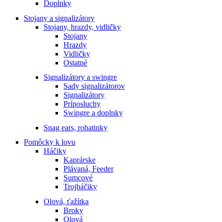
Doplnky
Stojany a signalizátory
Stojany, hrazdy, vidličky
Stojany
Hrazdy
Vidličky
Ostatné
Signalizátory a swingre
Sady signalizátorov
Signalizátory
Príposluchy
Swingre a doplnky
Snag ears, rohatinky
Pomôcky k lovu
Háčiky
Kaprárske
Plávaná, Feeder
Sumcové
Trojháčiky
Olová, ťažítka
Broky
Olová