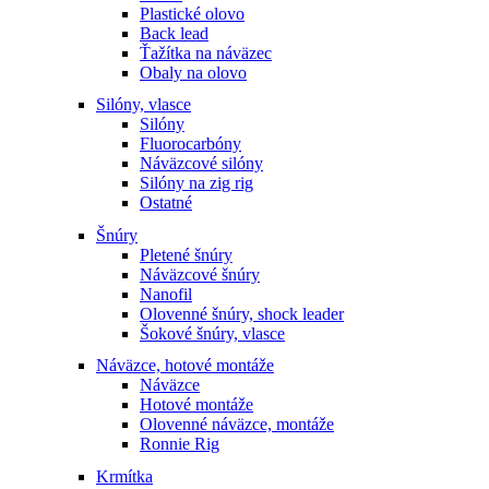
Plastické olovo
Back lead
Ťažítka na náväzec
Obaly na olovo
Silóny, vlasce
Silóny
Fluorocarbóny
Náväzcové silóny
Silóny na zig rig
Ostatné
Šnúry
Pletené šnúry
Náväzcové šnúry
Nanofil
Olovenné šnúry, shock leader
Šokové šnúry, vlasce
Náväzce, hotové montáže
Náväzce
Hotové montáže
Olovenné náväzce, montáže
Ronnie Rig
Krmítka