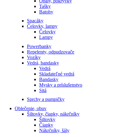
Obaly, pokrývky
Tašky
Batohy
Spacáky
Čelovky, lampy
Čelovky
Lampy
Powerbanky
Repelenty, odpudzovače
Vozíky
Vedrá, bandasky
Vedrá
Skladateľné vedrá
Bandasky
Mysky a príslušenstvo
Sitá
Sprchy a pumpičky
Oblečenie, obuv
Šiltovky, čiapky, nákrčníky
Šiltovky
Čiapky
Nákrčníky, šály