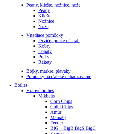
Peany, kliešte, nožnice, nože
Peany
Kliešte
Nožnice
Nože
Vnadiace pomôcky
Drviče, poliče nástrah
Kobry
Lopaty
Praky
Rakety
Bójky, markre, plaváky
Pomôcky na ďaleké nahadzovanie
Boilies
Hotové boilies
Mikbaits
Corn Chips
Chilli Chips
Amúr
ManiaQ
Feeder
BIG – BigB BigS BigC
Express