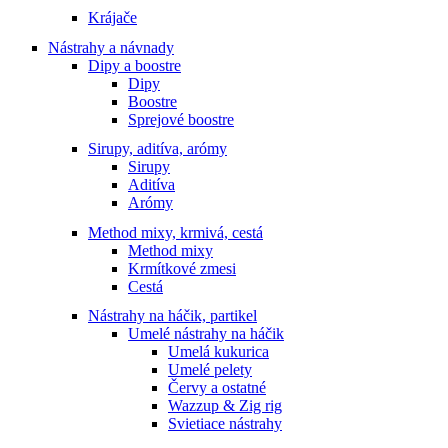
Krájače
Nástrahy a návnady
Dipy a boostre
Dipy
Boostre
Sprejové boostre
Sirupy, aditíva, arómy
Sirupy
Aditíva
Arómy
Method mixy, krmivá, cestá
Method mixy
Krmítkové zmesi
Cestá
Nástrahy na háčik, partikel
Umelé nástrahy na háčik
Umelá kukurica
Umelé pelety
Červy a ostatné
Wazzup & Zig rig
Svietiace nástrahy