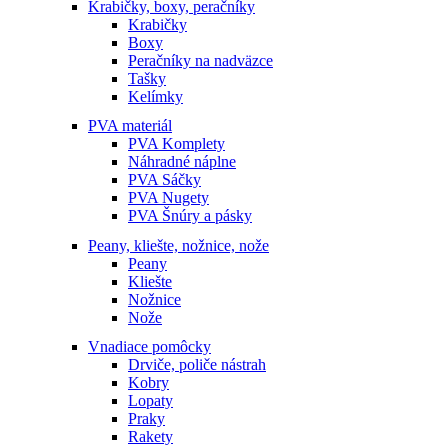
Krabičky, boxy, peračníky
Krabičky
Boxy
Peračníky na nadväzce
Tašky
Kelímky
PVA materiál
PVA Komplety
Náhradné náplne
PVA Sáčky
PVA Nugety
PVA Šnúry a pásky
Peany, kliešte, nožnice, nože
Peany
Kliešte
Nožnice
Nože
Vnadiace pomôcky
Drviče, poliče nástrah
Kobry
Lopaty
Praky
Rakety