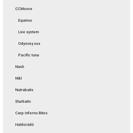
CCMoore
Equinox
Live system
Odyssey xxx
Pacific tuna
Nash
Nikl
Nutrabaits
Starbaits
Carp Inferno Bites
Haldorádó