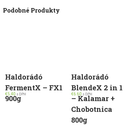
Podobné Produkty
Haldorádó
Haldorádó
FermentX – FX1
BlendeX 2 in 1
€
5.40
€
6.60
s DPH
s DPH
900g
– Kalamar +
Chobotnica
800g