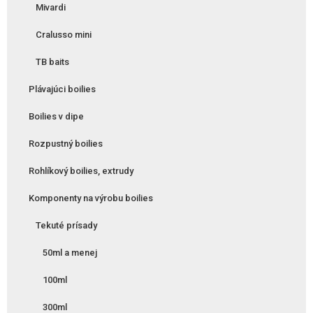
Mivardi
Cralusso mini
TB baits
Plávajúci boilies
Boilies v dipe
Rozpustný boilies
Rohlíkový boilies, extrudy
Komponenty na výrobu boilies
Tekuté prísady
50ml a menej
100ml
300ml