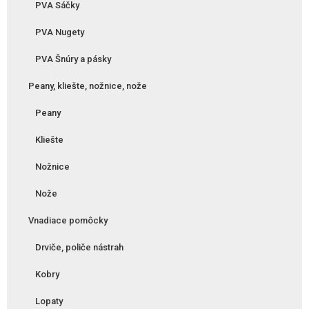
PVA Sáčky
PVA Nugety
PVA Šnúry a pásky
Peany, kliešte, nožnice, nože
Peany
Kliešte
Nožnice
Nože
Vnadiace pomôcky
Drviče, poliče nástrah
Kobry
Lopaty