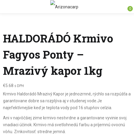
0
HALDORÁDÓ Krmivo
Fagyos Ponty –
Mrazivý kapor 1kg
€
5.68
s DPH
Krmivo Haldorádó Mrazivý Kapor je jednozrnné, rýchlo sa rozpúšťa a
garantovane dobre sa rozplýva aj v studenej vode.Je
najefektívnejšie keď je teplota vody pod 16 stupňov celzia.
Ani v najvôčšiej zime krmivo nestvrdne a garantovane vyvinie svoj
vnadiaci účinok. Krmivo má svetlohnedú farbu a príjemnú ovocnú
vôňu. Zrnkovitosť: stredne jemná.