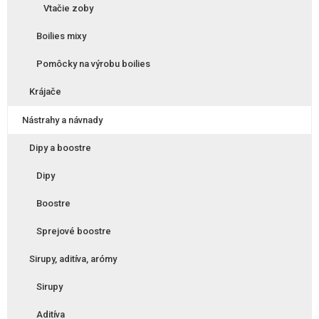
Vtačie zoby
Boilies mixy
Pomôcky na výrobu boilies
Krájače
Nástrahy a návnady
Dipy a boostre
Dipy
Boostre
Sprejové boostre
Sirupy, aditíva, arómy
Sirupy
Aditíva