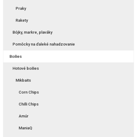
Praky
Rakety
Bójky, markre, plaváky
Pomôcky na ďaleké nahadzovanie
Boilies
Hotové boilies
Mikbaits
Corn Chips
Chilli Chips
Amúr
ManiaQ