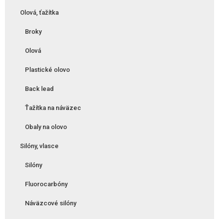
Olová, ťažítka
Broky
Olová
Plastické olovo
Back lead
Ťažítka na náväzec
Obaly na olovo
Silóny, vlasce
Silóny
Fluorocarbóny
Náväzcové silóny