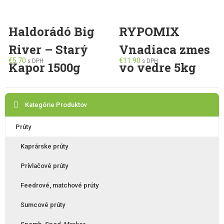
Haldorádó Big
RYPOMIX
River – Starý
Vnadiaca zmes
€
5.70
€
11.90
s DPH
s DPH
Kapor 1500g
vo vedre 5kg
This
product
has
Kategórie Produktov
multiple
variants.
Prúty
The
options
Kaprárske prúty
may
be
Prívlačové prúty
chosen
Feedrové, matchové prúty
on
the
Sumcové prúty
product
page