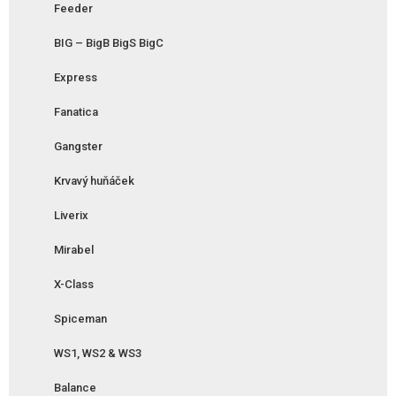
Feeder
BIG – BigB BigS BigC
Express
Fanatica
Gangster
Krvavý huňáček
Liverix
Mirabel
X-Class
Spiceman
WS1, WS2 & WS3
Balance