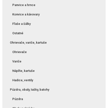
Panvice a hrnce
Konvice a kávovary
Fľaše a šálky
Ostatné
Ohrievače, variče, kartuše
Ohrievače
Variče
Náplňe, kartuše
Hadice, ventily
Púzdra, obaly, tašky, batohy
Púzdra