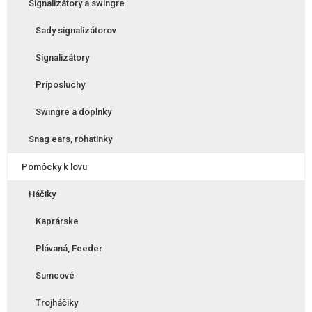
Signalizátory a swingre
Sady signalizátorov
Signalizátory
Príposluchy
Swingre a doplnky
Snag ears, rohatinky
Pomôcky k lovu
Háčiky
Kaprárske
Plávaná, Feeder
Sumcové
Trojháčiky