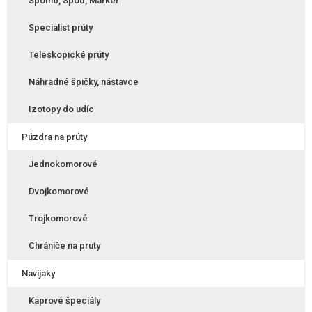
Spomb, Spod, Marker
Specialist prúty
Teleskopické prúty
Náhradné špičky, nástavce
Izotopy do udíc
Púzdra na prúty
Jednokomorové
Dvojkomorové
Trojkomorové
Chrániče na pruty
Navijaky
Kaprové špeciály