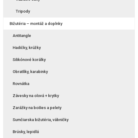
Tripody
Bižutéria – montáž a doplnky
Antitangle
Hadičky, krúžky
Silikónové korálky
Obratlíky, karabinky
Rovnátka
Závesky na olová + krytky
Zarážky na boilies a pelety
Sumčiarska bižutéria, vábničky
Brúsky, lepidlá