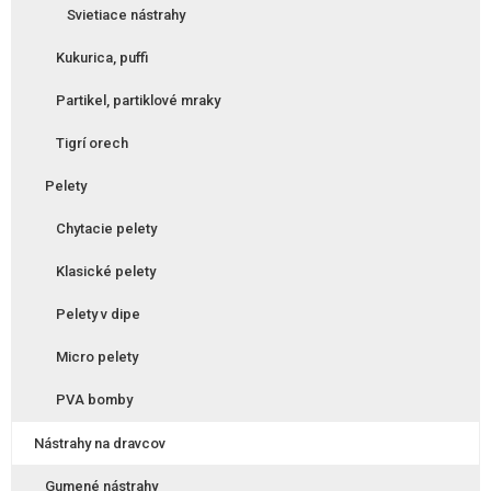
Svietiace nástrahy
Kukurica, puffi
Partikel, partiklové mraky
Tigrí orech
Pelety
Chytacie pelety
Klasické pelety
Pelety v dipe
Micro pelety
PVA bomby
Nástrahy na dravcov
Gumené nástrahy