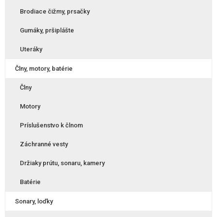
Brodiace čižmy, prsačky
Gumáky, pršiplášte
Uteráky
Člny, motory, batérie
Člny
Motory
Príslušenstvo k člnom
Záchranné vesty
Držiaky prútu, sonaru, kamery
Batérie
Sonary, loďky