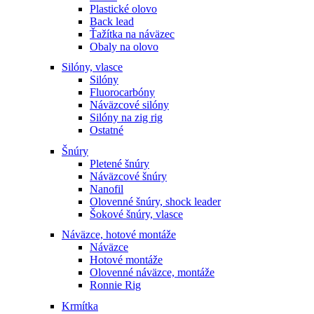
Plastické olovo
Back lead
Ťažítka na náväzec
Obaly na olovo
Silóny, vlasce
Silóny
Fluorocarbóny
Náväzcové silóny
Silóny na zig rig
Ostatné
Šnúry
Pletené šnúry
Náväzcové šnúry
Nanofil
Olovenné šnúry, shock leader
Šokové šnúry, vlasce
Náväzce, hotové montáže
Náväzce
Hotové montáže
Olovenné náväzce, montáže
Ronnie Rig
Krmítka