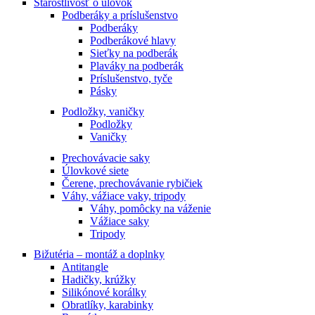
Starostlivosť o úlovok
Podberáky a príslušenstvo
Podberáky
Podberákové hlavy
Sieťky na podberák
Plaváky na podberák
Príslušenstvo, tyče
Pásky
Podložky, vaničky
Podložky
Vaničky
Prechovávacie saky
Úlovkové siete
Čerene, prechovávanie rybičiek
Váhy, vážiace vaky, tripody
Váhy, pomôcky na váženie
Vážiace saky
Tripody
Bižutéria – montáž a doplnky
Antitangle
Hadičky, krúžky
Silikónové korálky
Obratlíky, karabinky