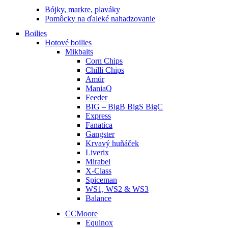
Bójky, markre, plaváky
Pomôcky na ďaleké nahadzovanie
Boilies
Hotové boilies
Mikbaits
Corn Chips
Chilli Chips
Amúr
ManiaQ
Feeder
BIG – BigB BigS BigC
Express
Fanatica
Gangster
Krvavý huňáček
Liverix
Mirabel
X-Class
Spiceman
WS1, WS2 & WS3
Balance
CCMoore
Equinox