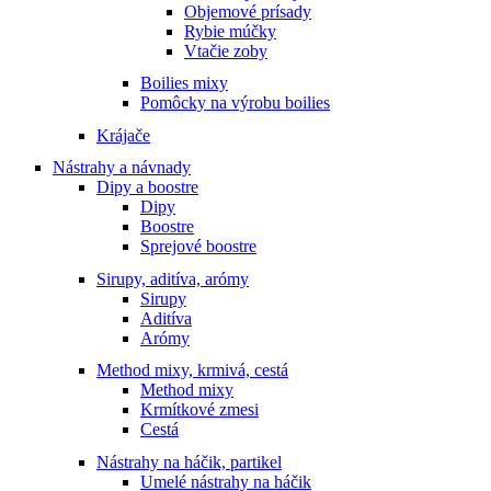
Objemové prísady
Rybie múčky
Vtačie zoby
Boilies mixy
Pomôcky na výrobu boilies
Krájače
Nástrahy a návnady
Dipy a boostre
Dipy
Boostre
Sprejové boostre
Sirupy, aditíva, arómy
Sirupy
Aditíva
Arómy
Method mixy, krmivá, cestá
Method mixy
Krmítkové zmesi
Cestá
Nástrahy na háčik, partikel
Umelé nástrahy na háčik