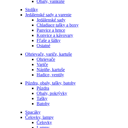
Obaly, vankúše
Stolíky
Jedálenské sady a varenie
Jedálenské sady
Chladiace tašky a boxy
Panvice a hrnce
Konvice a kávovary
Fľaše a šálky
Ostatné
Ohrievače, variče, kartuše
Ohrievače
Variče
Náplňe, kartuše
Hadice, ventily
Púzdra, obaly, tašky, batohy
Púzdra
Obaly, pokrývky
Tašky
Batohy
Spacáky
Čelovky, lampy
Čelovky
Lampy