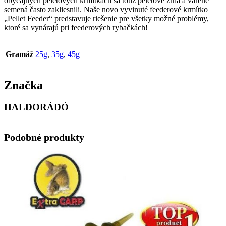
obyčajných peletových krmítkach sa totiž peletové zrná a varené
semená často zakliesnili. Naše novo vyvinuté feederové krmítko
„Pellet Feeder“ predstavuje riešenie pre všetky možné problémy,
ktoré sa vynárajú pri feederových rybačkách!
Gramáž
25g
,
35g
,
45g
Značka
HALDORÁDÓ
Podobné produkty