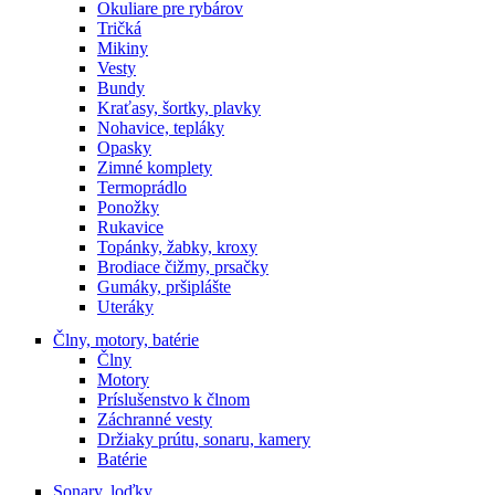
Okuliare pre rybárov
Tričká
Mikiny
Vesty
Bundy
Kraťasy, šortky, plavky
Nohavice, tepláky
Opasky
Zimné komplety
Termoprádlo
Ponožky
Rukavice
Topánky, žabky, kroxy
Brodiace čižmy, prsačky
Gumáky, pršiplášte
Uteráky
Člny, motory, batérie
Člny
Motory
Príslušenstvo k člnom
Záchranné vesty
Držiaky prútu, sonaru, kamery
Batérie
Sonary, loďky