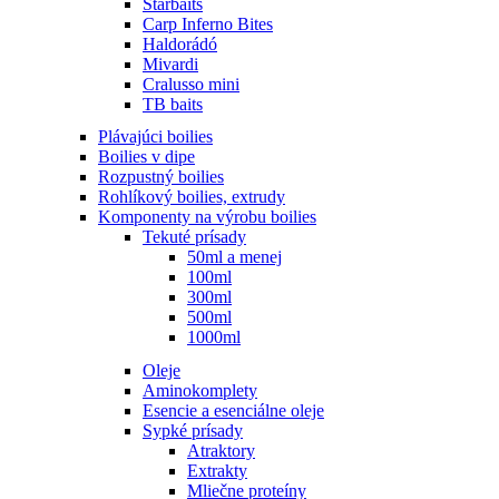
Starbaits
Carp Inferno Bites
Haldorádó
Mivardi
Cralusso mini
TB baits
Plávajúci boilies
Boilies v dipe
Rozpustný boilies
Rohlíkový boilies, extrudy
Komponenty na výrobu boilies
Tekuté prísady
50ml a menej
100ml
300ml
500ml
1000ml
Oleje
Aminokomplety
Esencie a esenciálne oleje
Sypké prísady
Atraktory
Extrakty
Mliečne proteíny