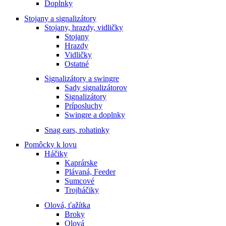
Doplnky
Stojany a signalizátory
Stojany, hrazdy, vidličky
Stojany
Hrazdy
Vidličky
Ostatné
Signalizátory a swingre
Sady signalizátorov
Signalizátory
Príposluchy
Swingre a doplnky
Snag ears, rohatinky
Pomôcky k lovu
Háčiky
Kaprárske
Plávaná, Feeder
Sumcové
Trojháčiky
Olová, ťažítka
Broky
Olová