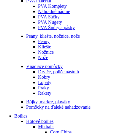
PVA materiál
PVA Komplety
Náhradné náplne
PVA Sáčky
PVA Nugety
PVA Šnúry a pásky
Peany, kliešte, nožnice, nože
Peany
Kliešte
Nožnice
Nože
Vnadiace pomôcky
Drviče, poliče nástrah
Kobry
Lopaty
Praky
Rakety
Bójky, markre, plaváky
Pomôcky na ďaleké nahadzovanie
Boilies
Hotové boilies
Mikbaits
Corn Chips