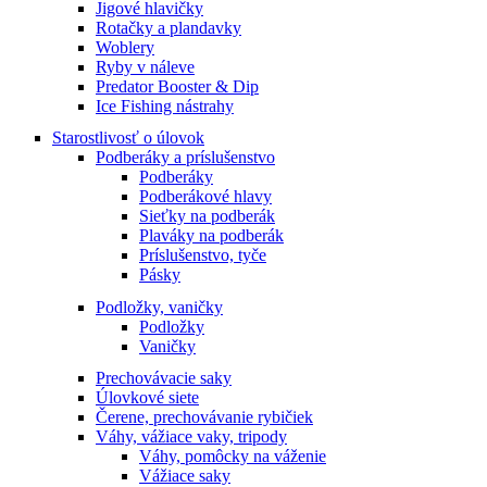
Jigové hlavičky
Rotačky a plandavky
Woblery
Ryby v náleve
Predator Booster & Dip
Ice Fishing nástrahy
Starostlivosť o úlovok
Podberáky a príslušenstvo
Podberáky
Podberákové hlavy
Sieťky na podberák
Plaváky na podberák
Príslušenstvo, tyče
Pásky
Podložky, vaničky
Podložky
Vaničky
Prechovávacie saky
Úlovkové siete
Čerene, prechovávanie rybičiek
Váhy, vážiace vaky, tripody
Váhy, pomôcky na váženie
Vážiace saky