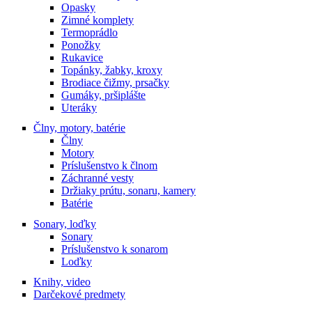
Opasky
Zimné komplety
Termoprádlo
Ponožky
Rukavice
Topánky, žabky, kroxy
Brodiace čižmy, prsačky
Gumáky, pršiplášte
Uteráky
Člny, motory, batérie
Člny
Motory
Príslušenstvo k člnom
Záchranné vesty
Držiaky prútu, sonaru, kamery
Batérie
Sonary, loďky
Sonary
Príslušenstvo k sonarom
Loďky
Knihy, video
Darčekové predmety