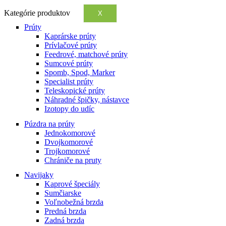
Kategórie produktov
X
Prúty
Kaprárske prúty
Prívlačové prúty
Feedrové, matchové prúty
Sumcové prúty
Spomb, Spod, Marker
Specialist prúty
Teleskopické prúty
Náhradné špičky, nástavce
Izotopy do udíc
Púzdra na prúty
Jednokomorové
Dvojkomorové
Trojkomorové
Chrániče na pruty
Navijaky
Kaprové špeciály
Sumčiarske
Voľnobežná brzda
Predná brzda
Zadná brzda