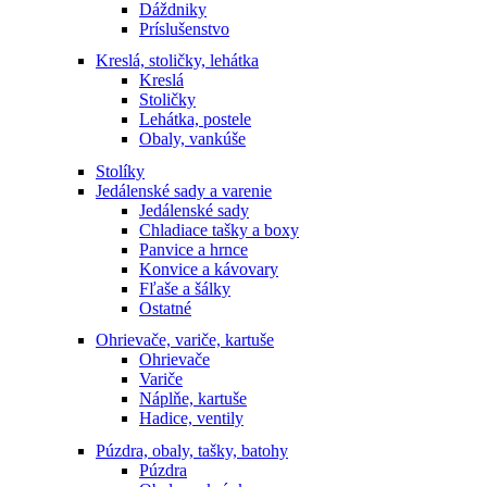
Dáždniky
Príslušenstvo
Kreslá, stoličky, lehátka
Kreslá
Stoličky
Lehátka, postele
Obaly, vankúše
Stolíky
Jedálenské sady a varenie
Jedálenské sady
Chladiace tašky a boxy
Panvice a hrnce
Konvice a kávovary
Fľaše a šálky
Ostatné
Ohrievače, variče, kartuše
Ohrievače
Variče
Náplňe, kartuše
Hadice, ventily
Púzdra, obaly, tašky, batohy
Púzdra