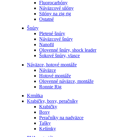
Fluorocarbóny
Náväzcové silóny
Silóny na zig rig
Ostatné
Šnúry
Pletené šnúry
Náväzcové šnúry
Nanofil
Olovenné šnúry, shock leader
Šokové šnúry, vlasce
Náväzce, hotové montáže
Náväzce
Hotové montáže
Olovenné náväzce, montáže
Ronnie Rig
Krmítka
Krabičky, boxy, peračníky
Krabičky
Boxy
Peračníky na nadväzce
Tašky
Kelímky