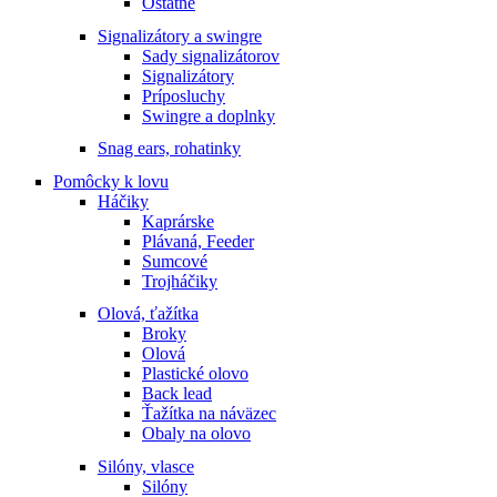
Ostatné
Signalizátory a swingre
Sady signalizátorov
Signalizátory
Príposluchy
Swingre a doplnky
Snag ears, rohatinky
Pomôcky k lovu
Háčiky
Kaprárske
Plávaná, Feeder
Sumcové
Trojháčiky
Olová, ťažítka
Broky
Olová
Plastické olovo
Back lead
Ťažítka na náväzec
Obaly na olovo
Silóny, vlasce
Silóny