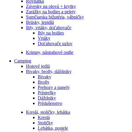
Rovnátka
Závesky na olová + krytky
Zarážky na boilies a pelety
Sumčiarska bižutéria, vábničky
Brúsky, lepidlá
Ihly, vrtáky, doťahovače
Ihly na boilies
Vrtáky
Doťahovače uzlov
Krimpy, nástrahové ostňe
Camping
Hotové jedlá
Bivaky, brolly, dáždniky
Bivaky
Brolly
Prehozy a panely
Prístrešky
Dáždniky
Príslušenstvo
Kreslá, stoličky, lehátka
Kreslá
Stoličky
Lehátka, postele