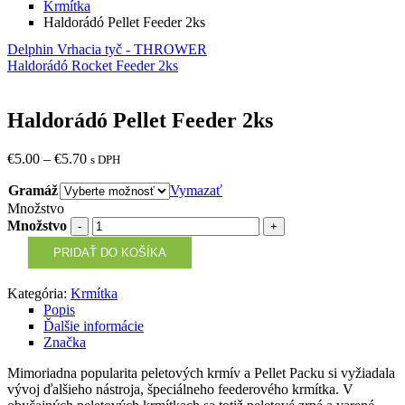
Krmítka
Haldorádó Pellet Feeder 2ks
Delphin Vrhacia tyč - THROWER
Haldorádó Rocket Feeder 2ks
Haldorádó Pellet Feeder 2ks
€
5.00
–
€
5.70
s DPH
Gramáž
Vymazať
Množstvo
Množstvo
PRIDAŤ DO KOŠÍKA
Kategória:
Krmítka
Popis
Ďalšie informácie
Značka
Mimoriadna popularita peletových krmív a Pellet Packu si vyžiadala
vývoj ďalšieho nástroja, špeciálneho feederového krmítka. V