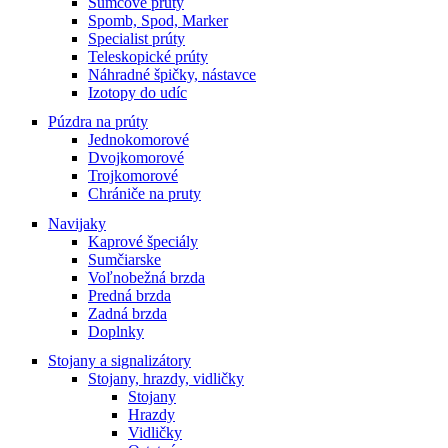
Sumcové prúty
Spomb, Spod, Marker
Specialist prúty
Teleskopické prúty
Náhradné špičky, nástavce
Izotopy do udíc
Púzdra na prúty
Jednokomorové
Dvojkomorové
Trojkomorové
Chrániče na pruty
Navijaky
Kaprové špeciály
Sumčiarske
Voľnobežná brzda
Predná brzda
Zadná brzda
Doplnky
Stojany a signalizátory
Stojany, hrazdy, vidličky
Stojany
Hrazdy
Vidličky