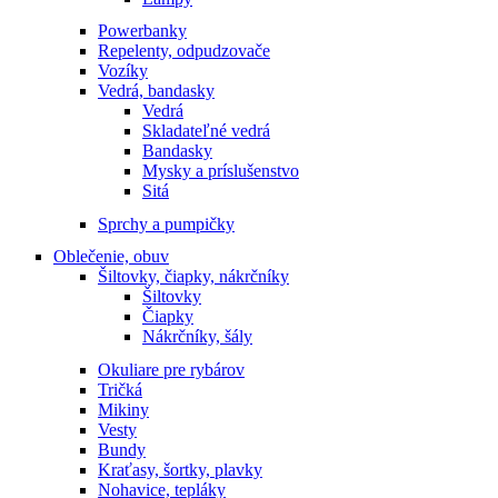
Powerbanky
Repelenty, odpudzovače
Vozíky
Vedrá, bandasky
Vedrá
Skladateľné vedrá
Bandasky
Mysky a príslušenstvo
Sitá
Sprchy a pumpičky
Oblečenie, obuv
Šiltovky, čiapky, nákrčníky
Šiltovky
Čiapky
Nákrčníky, šály
Okuliare pre rybárov
Tričká
Mikiny
Vesty
Bundy
Kraťasy, šortky, plavky
Nohavice, tepláky