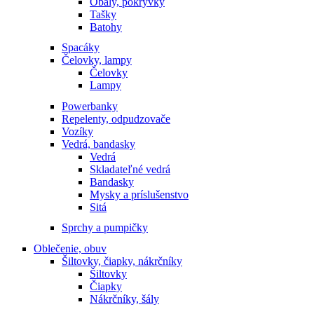
Obaly, pokrývky
Tašky
Batohy
Spacáky
Čelovky, lampy
Čelovky
Lampy
Powerbanky
Repelenty, odpudzovače
Vozíky
Vedrá, bandasky
Vedrá
Skladateľné vedrá
Bandasky
Mysky a príslušenstvo
Sitá
Sprchy a pumpičky
Oblečenie, obuv
Šiltovky, čiapky, nákrčníky
Šiltovky
Čiapky
Nákrčníky, šály