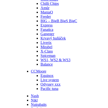
Chilli Chips
Amúr
ManiaQ
Feeder
BIG – BigB BigS BigC
Express
Fanatica
Gangster
Krvavý huňáček
Liverix
Mirabel
X-Class
Spiceman
WS1, WS2 & WS3
Balance
CCMoore
Equinox
Live system
Odyssey xxx
Pacific tuna
Nash
Nikl
Nutrabaits