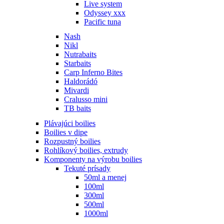
Live system
Odyssey xxx
Pacific tuna
Nash
Nikl
Nutrabaits
Starbaits
Carp Inferno Bites
Haldorádó
Mivardi
Cralusso mini
TB baits
Plávajúci boilies
Boilies v dipe
Rozpustný boilies
Rohlíkový boilies, extrudy
Komponenty na výrobu boilies
Tekuté prísady
50ml a menej
100ml
300ml
500ml
1000ml