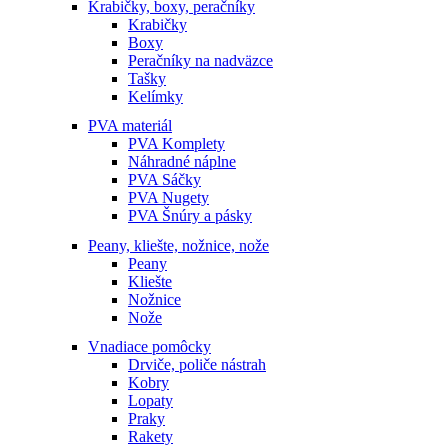
Krabičky, boxy, peračníky
Krabičky
Boxy
Peračníky na nadväzce
Tašky
Kelímky
PVA materiál
PVA Komplety
Náhradné náplne
PVA Sáčky
PVA Nugety
PVA Šnúry a pásky
Peany, kliešte, nožnice, nože
Peany
Kliešte
Nožnice
Nože
Vnadiace pomôcky
Drviče, poliče nástrah
Kobry
Lopaty
Praky
Rakety