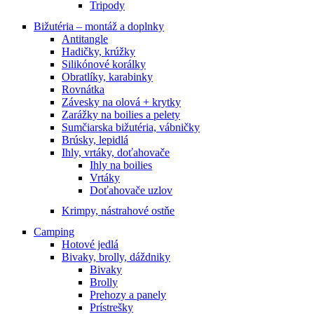
Tripody
Bižutéria – montáž a doplnky
Antitangle
Hadičky, krúžky
Silikónové korálky
Obratlíky, karabinky
Rovnátka
Závesky na olová + krytky
Zarážky na boilies a pelety
Sumčiarska bižutéria, vábničky
Brúsky, lepidlá
Ihly, vrtáky, doťahovače
Ihly na boilies
Vrtáky
Doťahovače uzlov
Krimpy, nástrahové ostňe
Camping
Hotové jedlá
Bivaky, brolly, dáždniky
Bivaky
Brolly
Prehozy a panely
Prístrešky