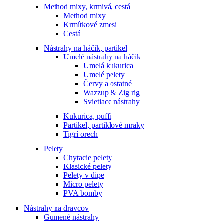
Method mixy, krmivá, cestá
Method mixy
Krmítkové zmesi
Cestá
Nástrahy na háčik, partikel
Umelé nástrahy na háčik
Umelá kukurica
Umelé pelety
Červy a ostatné
Wazzup & Zig rig
Svietiace nástrahy
Kukurica, puffi
Partikel, partiklové mraky
Tigrí orech
Pelety
Chytacie pelety
Klasické pelety
Pelety v dipe
Micro pelety
PVA bomby
Nástrahy na dravcov
Gumené nástrahy