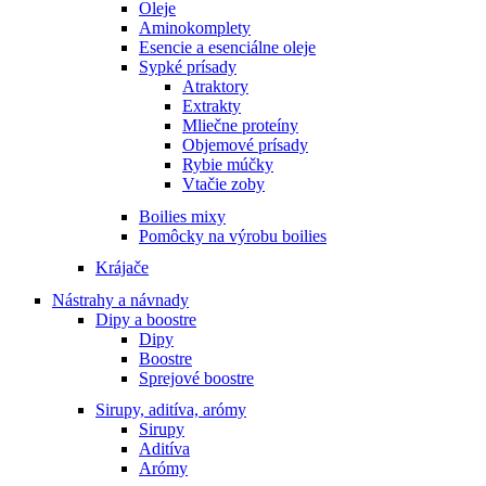
Oleje
Aminokomplety
Esencie a esenciálne oleje
Sypké prísady
Atraktory
Extrakty
Mliečne proteíny
Objemové prísady
Rybie múčky
Vtačie zoby
Boilies mixy
Pomôcky na výrobu boilies
Krájače
Nástrahy a návnady
Dipy a boostre
Dipy
Boostre
Sprejové boostre
Sirupy, aditíva, arómy
Sirupy
Aditíva
Arómy