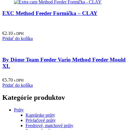
EXC Method Feeder Formička – CLAY
€
2.10
s DPH
Pridať do košíka
By Döme Team Feeder Vario Method Feeder Mould
XL
€
5.70
s DPH
Pridať do košíka
Kategórie produktov
Prúty
Kaprárske prúty
Prívlačové prúty
Feedrové, matchové prúty