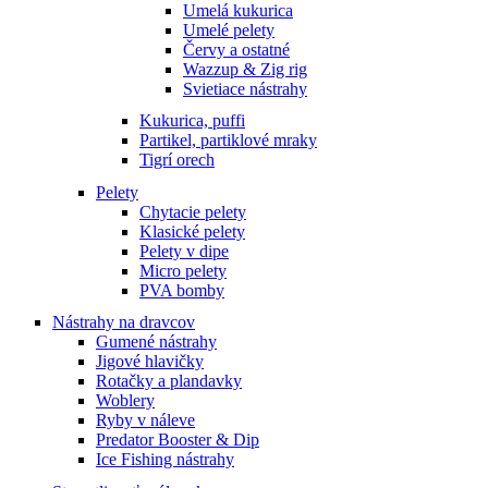
Umelá kukurica
Umelé pelety
Červy a ostatné
Wazzup & Zig rig
Svietiace nástrahy
Kukurica, puffi
Partikel, partiklové mraky
Tigrí orech
Pelety
Chytacie pelety
Klasické pelety
Pelety v dipe
Micro pelety
PVA bomby
Nástrahy na dravcov
Gumené nástrahy
Jigové hlavičky
Rotačky a plandavky
Woblery
Ryby v náleve
Predator Booster & Dip
Ice Fishing nástrahy