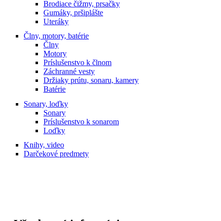
Brodiace čižmy, prsačky
Gumáky, pršiplášte
Uteráky
Člny, motory, batérie
Člny
Motory
Príslušenstvo k člnom
Záchranné vesty
Držiaky prútu, sonaru, kamery
Batérie
Sonary, loďky
Sonary
Príslušenstvo k sonarom
Loďky
Knihy, video
Darčekové predmety