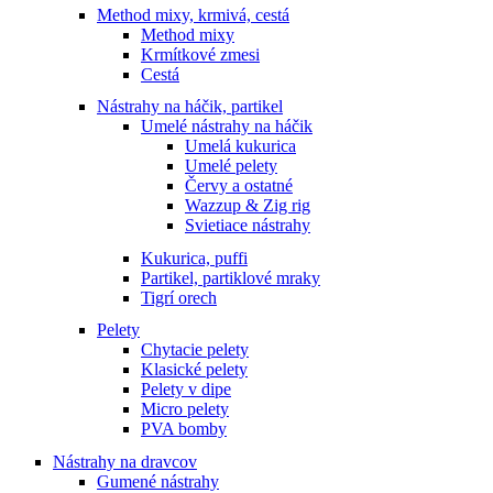
Method mixy, krmivá, cestá
Method mixy
Krmítkové zmesi
Cestá
Nástrahy na háčik, partikel
Umelé nástrahy na háčik
Umelá kukurica
Umelé pelety
Červy a ostatné
Wazzup & Zig rig
Svietiace nástrahy
Kukurica, puffi
Partikel, partiklové mraky
Tigrí orech
Pelety
Chytacie pelety
Klasické pelety
Pelety v dipe
Micro pelety
PVA bomby
Nástrahy na dravcov
Gumené nástrahy