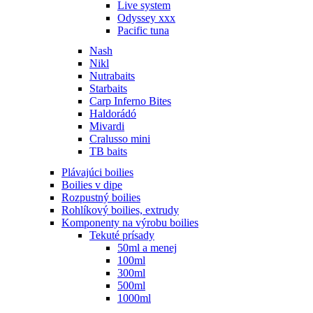
Live system
Odyssey xxx
Pacific tuna
Nash
Nikl
Nutrabaits
Starbaits
Carp Inferno Bites
Haldorádó
Mivardi
Cralusso mini
TB baits
Plávajúci boilies
Boilies v dipe
Rozpustný boilies
Rohlíkový boilies, extrudy
Komponenty na výrobu boilies
Tekuté prísady
50ml a menej
100ml
300ml
500ml
1000ml