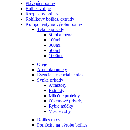
Plávajúci boilies
Boilies v dipe
Rozpustný boilies
Rohlíkový boilies, extrudy
Komponenty na výrobu boilies
Tekuté prísady
50ml a menej
100ml
300ml
500ml
1000ml
Oleje
Aminokomplety
Esencie a esenciálne oleje
Sypké prísady
Atraktory
Extrakty
Mliečne proteíny
Objemové prísady
Rybie múčky
Vtačie zoby
Boilies mixy
Pomôcky na výrobu boilies