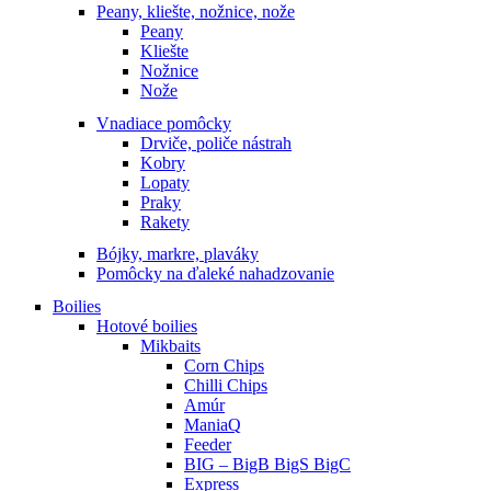
Peany, kliešte, nožnice, nože
Peany
Kliešte
Nožnice
Nože
Vnadiace pomôcky
Drviče, poliče nástrah
Kobry
Lopaty
Praky
Rakety
Bójky, markre, plaváky
Pomôcky na ďaleké nahadzovanie
Boilies
Hotové boilies
Mikbaits
Corn Chips
Chilli Chips
Amúr
ManiaQ
Feeder
BIG – BigB BigS BigC
Express