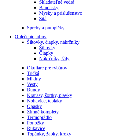
Skladateľné vedrá
Bandasky
Mysky a príslušenstvo
Sitá
Sprchy a pumpičky
Oblečenie, obuv
Šiltovky, čiapky, nákrčníky
Šiltovky
Čiapky
Nákrčníky, šály
Okuliare pre rybárov
Tričká
Mikiny
Vesty
Bundy
Kraťasy, šortky, plavky
Nohavice, tepláky
Opasky
Zimné komplety
Termoprádlo
Ponožky
Rukavice
Topánky, žabky, kroxy