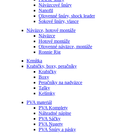
Náväzcové šnúry
Nanofil
Olovenné šnúry, shock leader
Šokové šnúry, vlasce
Náväzce, hotové montáže
Náväzce
Hotové montáže
Olovenné náväzce, montáže
Ronnie Rig
Krmítka
Krabičky, boxy, peračníky
Krabičky
Boxy
Peračníky na nadväzce
Tašky
Kelímky
PVA materiál
PVA Komplety
Náhradné náplne
PVA Sáčky
PVA Nugety
PVA Šnúry a pásky