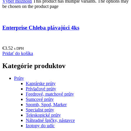
Výber možností
This product has multiple variants. The options may
be chosen on the product page
Enterprise Chleba plávajúci 4ks
€
3.52
s DPH
Pridať do košíka
Kategórie produktov
Prúty
Kaprárske prúty
Prívlačové prúty
Feedrové, matchové prúty
Sumcové prúty
Spomb, Spod, Marker
Specialist prúty
Teleskopické prúty
Náhradné špičky, nástavce
Izotopy do udíc