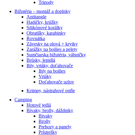
Tripody
Bižutéria – montáž a doplnky
Antitangle
Hadičky, krúžky
Silikónové korálky
Obratlíky, karabinky
Rovnátka
Závesky na olová + krytky
Zarážky na boilies a pelety
Sumčiarska bižutéria, vábničky
Brúsky, lepidlá
Ihly, vrtáky, doťahovače
Ihly na boilies
Vrtáky
Doťahovače uzlov
Krimpy, nástrahové ostňe
Camping
Hotové jedlá
Bivaky, brolly, dáždniky
Bivaky
Brolly
Prehozy a panely
Prístrešky