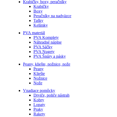
Krabičky, boxy, peračníky
Krabičky
Boxy
Peračníky na nadväzce
Tašky
Kelímky
PVA materiál
PVA Komplety
Náhradné náplne
PVA Sáčky
PVA Nugety
PVA Šnúry a pásky
Peany, kliešte, nožnice, nože
Peany
Kliešte
Nožnice
Nože
Vnadiace pomôcky
Drviče, poliče nástrah
Kobry
Lopaty
Praky
Rakety