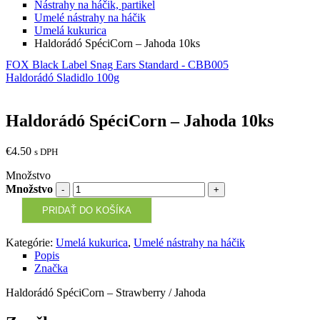
Nástrahy na háčik, partikel
Umelé nástrahy na háčik
Umelá kukurica
Haldorádó SpéciCorn – Jahoda 10ks
FOX Black Label Snag Ears Standard - CBB005
Haldorádó Sladidlo 100g
Haldorádó SpéciCorn – Jahoda 10ks
€
4.50
s DPH
Množstvo
Množstvo
PRIDAŤ DO KOŠÍKA
Kategórie:
Umelá kukurica
,
Umelé nástrahy na háčik
Popis
Značka
Haldorádó SpéciCorn – Strawberry / Jahoda