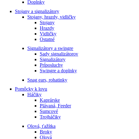
Doplnky
Stojany a signalizátory
Stojany, hrazdy, vidličky
Stojany
Hrazdy
Vidličky
Ostatné
Signalizátory a swingre
Sady signalizátorov
Signalizátory
Príposluchy
Swingre a doplnky
Snag ears, rohatinky
Pomôcky k lovu
Háčiky
Kaprárske
Plávaná, Feeder
Sumcové
Trojháčiky
Olová, ťažítka
Broky
Olová