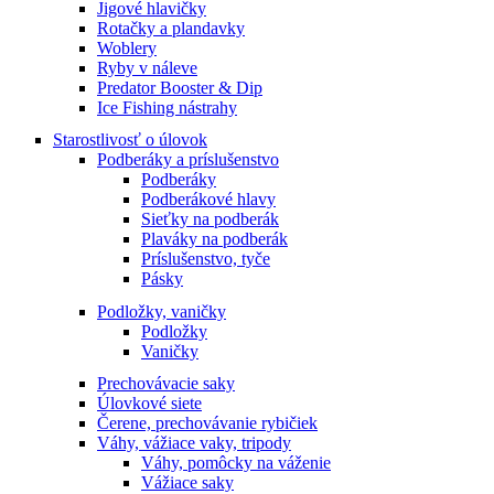
Jigové hlavičky
Rotačky a plandavky
Woblery
Ryby v náleve
Predator Booster & Dip
Ice Fishing nástrahy
Starostlivosť o úlovok
Podberáky a príslušenstvo
Podberáky
Podberákové hlavy
Sieťky na podberák
Plaváky na podberák
Príslušenstvo, tyče
Pásky
Podložky, vaničky
Podložky
Vaničky
Prechovávacie saky
Úlovkové siete
Čerene, prechovávanie rybičiek
Váhy, vážiace vaky, tripody
Váhy, pomôcky na váženie
Vážiace saky