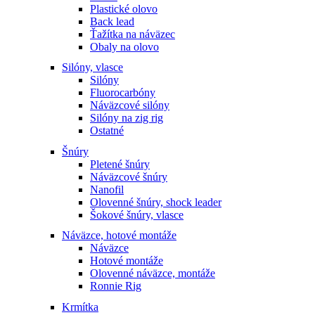
Plastické olovo
Back lead
Ťažítka na náväzec
Obaly na olovo
Silóny, vlasce
Silóny
Fluorocarbóny
Náväzcové silóny
Silóny na zig rig
Ostatné
Šnúry
Pletené šnúry
Náväzcové šnúry
Nanofil
Olovenné šnúry, shock leader
Šokové šnúry, vlasce
Náväzce, hotové montáže
Náväzce
Hotové montáže
Olovenné náväzce, montáže
Ronnie Rig
Krmítka