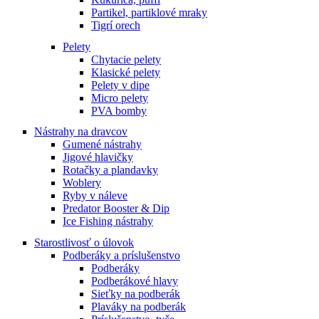
Partikel, partiklové mraky
Tigrí orech
Pelety
Chytacie pelety
Klasické pelety
Pelety v dipe
Micro pelety
PVA bomby
Nástrahy na dravcov
Gumené nástrahy
Jigové hlavičky
Rotačky a plandavky
Woblery
Ryby v náleve
Predator Booster & Dip
Ice Fishing nástrahy
Starostlivosť o úlovok
Podberáky a príslušenstvo
Podberáky
Podberákové hlavy
Sieťky na podberák
Plaváky na podberák