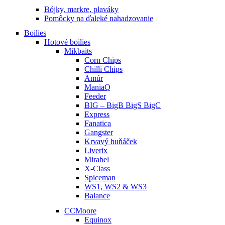
Bójky, markre, plaváky
Pomôcky na ďaleké nahadzovanie
Boilies
Hotové boilies
Mikbaits
Corn Chips
Chilli Chips
Amúr
ManiaQ
Feeder
BIG – BigB BigS BigC
Express
Fanatica
Gangster
Krvavý huňáček
Liverix
Mirabel
X-Class
Spiceman
WS1, WS2 & WS3
Balance
CCMoore
Equinox