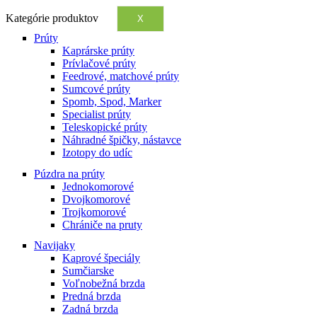
Kategórie produktov
X
Prúty
Kaprárske prúty
Prívlačové prúty
Feedrové, matchové prúty
Sumcové prúty
Spomb, Spod, Marker
Specialist prúty
Teleskopické prúty
Náhradné špičky, nástavce
Izotopy do udíc
Púzdra na prúty
Jednokomorové
Dvojkomorové
Trojkomorové
Chrániče na pruty
Navijaky
Kaprové špeciály
Sumčiarske
Voľnobežná brzda
Predná brzda
Zadná brzda