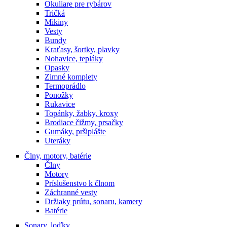
Okuliare pre rybárov
Tričká
Mikiny
Vesty
Bundy
Kraťasy, šortky, plavky
Nohavice, tepláky
Opasky
Zimné komplety
Termoprádlo
Ponožky
Rukavice
Topánky, žabky, kroxy
Brodiace čižmy, prsačky
Gumáky, pršiplášte
Uteráky
Člny, motory, batérie
Člny
Motory
Príslušenstvo k člnom
Záchranné vesty
Držiaky prútu, sonaru, kamery
Batérie
Sonary, loďky