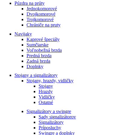
Púzdra na prúty
Jednokomorové
Dvojkomorové
Trojkomorové
Chrániče na pruty
Navijaky
Kaprové špeciály
Sumčiarske
Voľnobežná brzda
Predná brzda
Zadná brzda
Doplnky
Stojany a signalizátory
Stojany, hrazdy, vidličky
Stojany
Hrazdy
Vidličky
Ostatné
Signalizátory a swingre
Sady signalizátorov
Signalizátory
Príposluchy
Swingre a doplnky