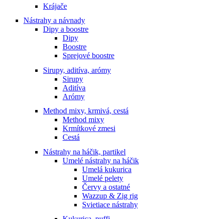
Krájače
Nástrahy a návnady
Dipy a boostre
Dipy
Boostre
Sprejové boostre
Sirupy, aditíva, arómy
Sirupy
Aditíva
Arómy
Method mixy, krmivá, cestá
Method mixy
Krmítkové zmesi
Cestá
Nástrahy na háčik, partikel
Umelé nástrahy na háčik
Umelá kukurica
Umelé pelety
Červy a ostatné
Wazzup & Zig rig
Svietiace nástrahy
Kukurica, puffi