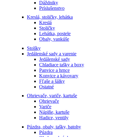
Dáždniky
Príslušenstvo
Kreslá, stoličky, lehátka
Kreslá
Stoličky
Lehátka, postele
Obaly, vankúše
Stolíky
Jedálenské sady a varenie
Jedálenské sady
Chladiace tašky a boxy
Panvice a hrnce
Konvice a kávovary
Fľaše a šálky
Ostatné
Ohrievače, variče, kartuše
Ohrievače
Variče
Náplňe, kartuše
Hadice, ventily
Púzdra, obaly, tašky, batohy
Púzdra