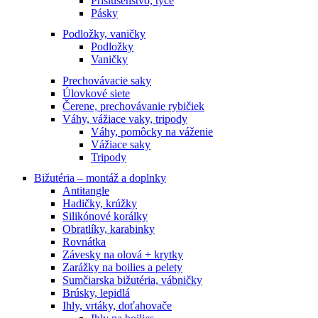
Príslušenstvo, tyče
Pásky
Podložky, vaničky
Podložky
Vaničky
Prechovávacie saky
Úlovkové siete
Čerene, prechovávanie rybičiek
Váhy, vážiace vaky, tripody
Váhy, pomôcky na váženie
Vážiace saky
Tripody
Bižutéria – montáž a doplnky
Antitangle
Hadičky, krúžky
Silikónové korálky
Obratlíky, karabinky
Rovnátka
Závesky na olová + krytky
Zarážky na boilies a pelety
Sumčiarska bižutéria, vábničky
Brúsky, lepidlá
Ihly, vrtáky, doťahovače