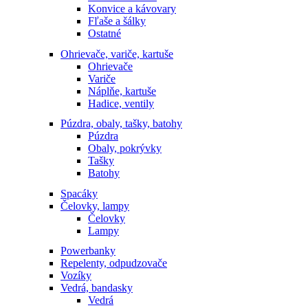
Konvice a kávovary
Fľaše a šálky
Ostatné
Ohrievače, variče, kartuše
Ohrievače
Variče
Náplňe, kartuše
Hadice, ventily
Púzdra, obaly, tašky, batohy
Púzdra
Obaly, pokrývky
Tašky
Batohy
Spacáky
Čelovky, lampy
Čelovky
Lampy
Powerbanky
Repelenty, odpudzovače
Vozíky
Vedrá, bandasky
Vedrá