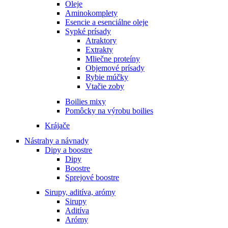
Oleje
Aminokomplety
Esencie a esenciálne oleje
Sypké prísady
Atraktory
Extrakty
Mliečne proteíny
Objemové prísady
Rybie múčky
Vtačie zoby
Boilies mixy
Pomôcky na výrobu boilies
Krájače
Nástrahy a návnady
Dipy a boostre
Dipy
Boostre
Sprejové boostre
Sirupy, aditíva, arómy
Sirupy
Aditíva
Arómy