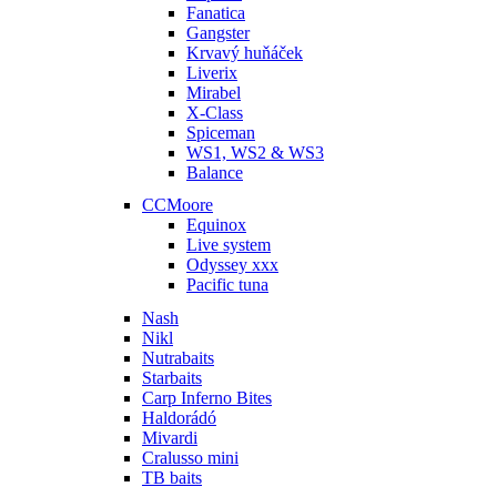
Fanatica
Gangster
Krvavý huňáček
Liverix
Mirabel
X-Class
Spiceman
WS1, WS2 & WS3
Balance
CCMoore
Equinox
Live system
Odyssey xxx
Pacific tuna
Nash
Nikl
Nutrabaits
Starbaits
Carp Inferno Bites
Haldorádó
Mivardi
Cralusso mini
TB baits