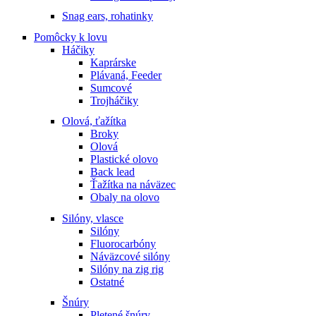
Snag ears, rohatinky
Pomôcky k lovu
Háčiky
Kaprárske
Plávaná, Feeder
Sumcové
Trojháčiky
Olová, ťažítka
Broky
Olová
Plastické olovo
Back lead
Ťažítka na náväzec
Obaly na olovo
Silóny, vlasce
Silóny
Fluorocarbóny
Náväzcové silóny
Silóny na zig rig
Ostatné
Šnúry
Pletené šnúry