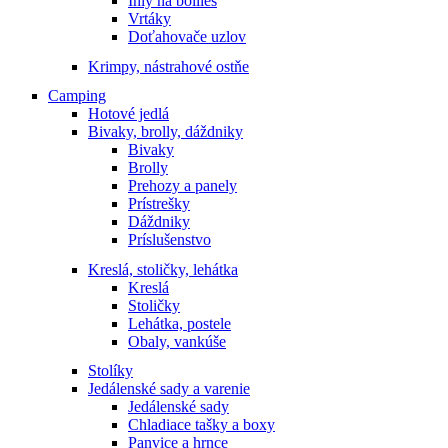
Ihly na boilies
Vrtáky
Doťahovače uzlov
Krimpy, nástrahové ostňe
Camping
Hotové jedlá
Bivaky, brolly, dáždniky
Bivaky
Brolly
Prehozy a panely
Prístrešky
Dáždniky
Príslušenstvo
Kreslá, stoličky, lehátka
Kreslá
Stoličky
Lehátka, postele
Obaly, vankúše
Stolíky
Jedálenské sady a varenie
Jedálenské sady
Chladiace tašky a boxy
Panvice a hrnce