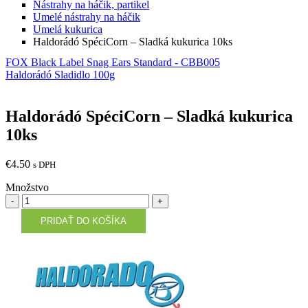
Nástrahy na háčik, partikel
Umelé nástrahy na háčik
Umelá kukurica
Haldorádó SpéciCorn – Sladká kukurica 10ks
FOX Black Label Snag Ears Standard - CBB005
Haldorádó Sladidlo 100g
Haldorádó SpéciCorn – Sladká kukurica
10ks
€
4.50
s DPH
Množstvo
Množstvo
PRIDAŤ DO KOŠÍKA