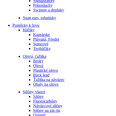
Signalizátory
Príposluchy
Swingre a doplnky
Snag ears, rohatinky
Pomôcky k lovu
Háčiky
Kaprárske
Plávaná, Feeder
Sumcové
Trojháčiky
Olová, ťažítka
Broky
Olová
Plastické olovo
Back lead
Ťažítka na náväzec
Obaly na olovo
Silóny, vlasce
Silóny
Fluorocarbóny
Náväzcové silóny
Silóny na zig rig
Ostatné