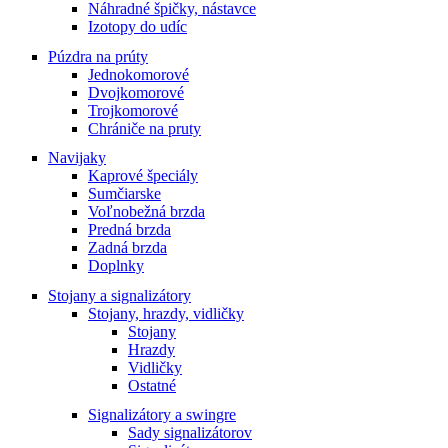
Náhradné špičky, nástavce
page
Izotopy do udíc
Púzdra na prúty
Jednokomorové
Dvojkomorové
Trojkomorové
Chrániče na pruty
Navijaky
Kaprové špeciály
Sumčiarske
Voľnobežná brzda
Predná brzda
Zadná brzda
Doplnky
Stojany a signalizátory
Stojany, hrazdy, vidličky
Stojany
Hrazdy
Vidličky
Ostatné
Signalizátory a swingre
Sady signalizátorov