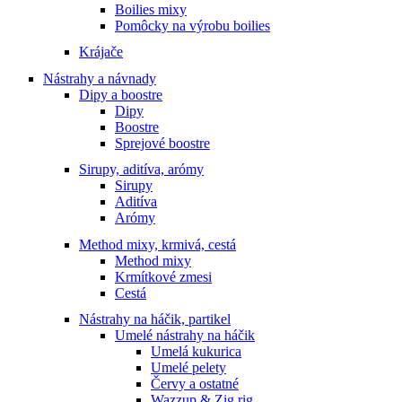
Boilies mixy
Pomôcky na výrobu boilies
Krájače
Nástrahy a návnady
Dipy a boostre
Dipy
Boostre
Sprejové boostre
Sirupy, aditíva, arómy
Sirupy
Aditíva
Arómy
Method mixy, krmivá, cestá
Method mixy
Krmítkové zmesi
Cestá
Nástrahy na háčik, partikel
Umelé nástrahy na háčik
Umelá kukurica
Umelé pelety
Červy a ostatné
Wazzup & Zig rig