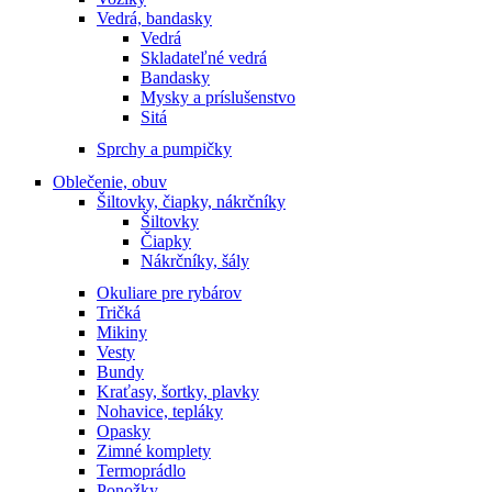
Vedrá, bandasky
Vedrá
Skladateľné vedrá
Bandasky
Mysky a príslušenstvo
Sitá
Sprchy a pumpičky
Oblečenie, obuv
Šiltovky, čiapky, nákrčníky
Šiltovky
Čiapky
Nákrčníky, šály
Okuliare pre rybárov
Tričká
Mikiny
Vesty
Bundy
Kraťasy, šortky, plavky
Nohavice, tepláky
Opasky
Zimné komplety
Termoprádlo
Ponožky