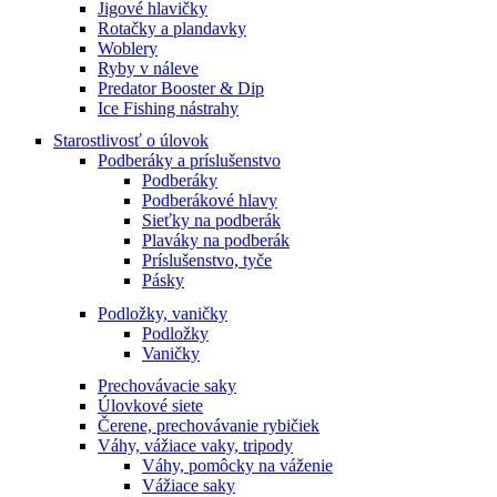
Jigové hlavičky
Rotačky a plandavky
Woblery
Ryby v náleve
Predator Booster & Dip
Ice Fishing nástrahy
Starostlivosť o úlovok
Podberáky a príslušenstvo
Podberáky
Podberákové hlavy
Sieťky na podberák
Plaváky na podberák
Príslušenstvo, tyče
Pásky
Podložky, vaničky
Podložky
Vaničky
Prechovávacie saky
Úlovkové siete
Čerene, prechovávanie rybičiek
Váhy, vážiace vaky, tripody
Váhy, pomôcky na váženie
Vážiace saky