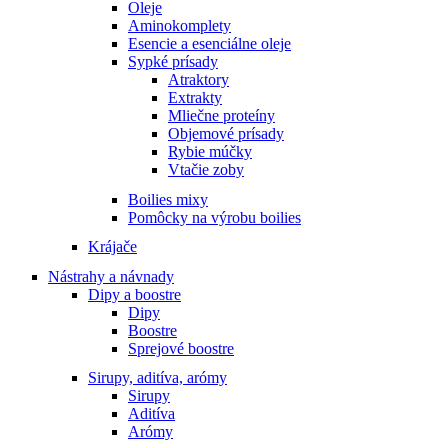
Oleje
Aminokomplety
Esencie a esenciálne oleje
Sypké prísady
Atraktory
Extrakty
Mliečne proteíny
Objemové prísady
Rybie múčky
Vtačie zoby
Boilies mixy
Pomôcky na výrobu boilies
Krájače
Nástrahy a návnady
Dipy a boostre
Dipy
Boostre
Sprejové boostre
Sirupy, aditíva, arómy
Sirupy
Aditíva
Arómy