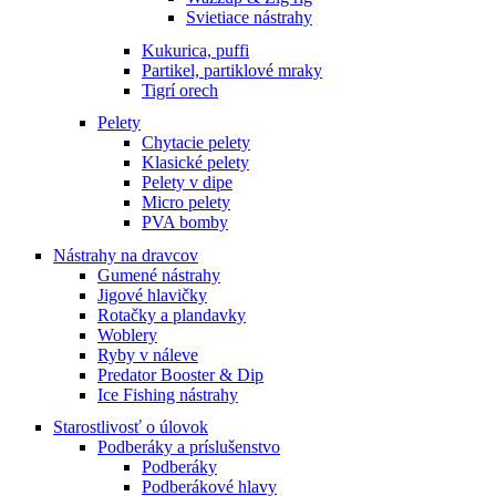
Svietiace nástrahy
Kukurica, puffi
Partikel, partiklové mraky
Tigrí orech
Pelety
Chytacie pelety
Klasické pelety
Pelety v dipe
Micro pelety
PVA bomby
Nástrahy na dravcov
Gumené nástrahy
Jigové hlavičky
Rotačky a plandavky
Woblery
Ryby v náleve
Predator Booster & Dip
Ice Fishing nástrahy
Starostlivosť o úlovok
Podberáky a príslušenstvo
Podberáky
Podberákové hlavy