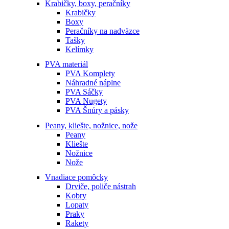
Krabičky, boxy, peračníky
Krabičky
Boxy
Peračníky na nadväzce
Tašky
Kelímky
PVA materiál
PVA Komplety
Náhradné náplne
PVA Sáčky
PVA Nugety
PVA Šnúry a pásky
Peany, kliešte, nožnice, nože
Peany
Kliešte
Nožnice
Nože
Vnadiace pomôcky
Drviče, poliče nástrah
Kobry
Lopaty
Praky
Rakety