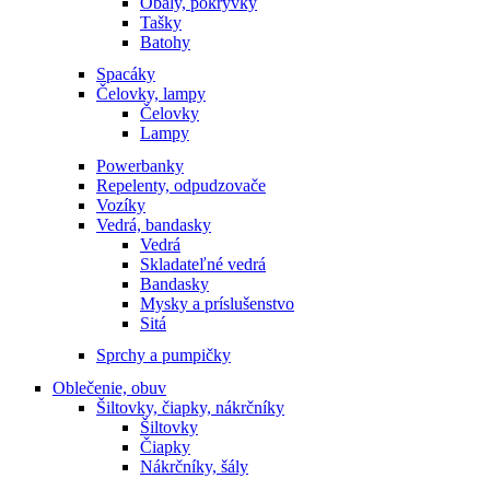
Obaly, pokrývky
Tašky
Batohy
Spacáky
Čelovky, lampy
Čelovky
Lampy
Powerbanky
Repelenty, odpudzovače
Vozíky
Vedrá, bandasky
Vedrá
Skladateľné vedrá
Bandasky
Mysky a príslušenstvo
Sitá
Sprchy a pumpičky
Oblečenie, obuv
Šiltovky, čiapky, nákrčníky
Šiltovky
Čiapky
Nákrčníky, šály