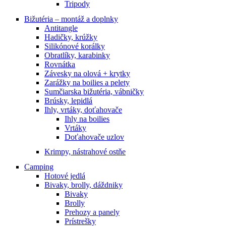
Tripody
Bižutéria – montáž a doplnky
Antitangle
Hadičky, krúžky
Silikónové korálky
Obratlíky, karabinky
Rovnátka
Závesky na olová + krytky
Zarážky na boilies a pelety
Sumčiarska bižutéria, vábničky
Brúsky, lepidlá
Ihly, vrtáky, doťahovače
Ihly na boilies
Vrtáky
Doťahovače uzlov
Krimpy, nástrahové ostňe
Camping
Hotové jedlá
Bivaky, brolly, dáždniky
Bivaky
Brolly
Prehozy a panely
Prístrešky