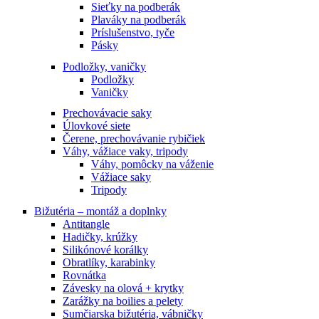
Sieťky na podberák
Plaváky na podberák
Príslušenstvo, tyče
Pásky
Podložky, vaničky
Podložky
Vaničky
Prechovávacie saky
Úlovkové siete
Čerene, prechovávanie rybičiek
Váhy, vážiace vaky, tripody
Váhy, pomôcky na váženie
Vážiace saky
Tripody
Bižutéria – montáž a doplnky
Antitangle
Hadičky, krúžky
Silikónové korálky
Obratlíky, karabinky
Rovnátka
Závesky na olová + krytky
Zarážky na boilies a pelety
Sumčiarska bižutéria, vábničky