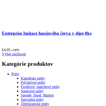
Enterprise Imitace hnojového červa v dipe 8ks
€
4.95
s DPH
This
Výber možností
product
has
Kategórie produktov
multiple
variants.
Prúty
The
Kaprárske prúty
options
Prívlačové prúty
may
Feedrové, matchové prúty
be
Sumcové prúty
chosen
Spomb, Spod, Marker
on
Specialist prúty
the
Teleskopické prúty
product