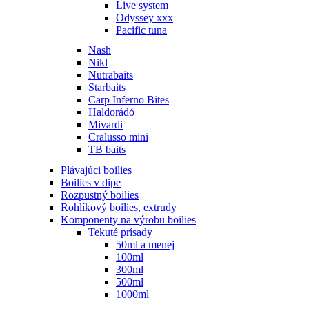
Live system
Odyssey xxx
Pacific tuna
Nash
Nikl
Nutrabaits
Starbaits
Carp Inferno Bites
Haldorádó
Mivardi
Cralusso mini
TB baits
Plávajúci boilies
Boilies v dipe
Rozpustný boilies
Rohlíkový boilies, extrudy
Komponenty na výrobu boilies
Tekuté prísady
50ml a menej
100ml
300ml
500ml
1000ml