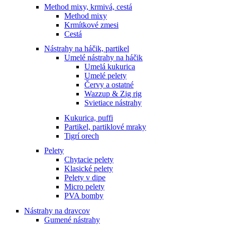
Method mixy, krmivá, cestá
Method mixy
Krmítkové zmesi
Cestá
Nástrahy na háčik, partikel
Umelé nástrahy na háčik
Umelá kukurica
Umelé pelety
Červy a ostatné
Wazzup & Zig rig
Svietiace nástrahy
Kukurica, puffi
Partikel, partiklové mraky
Tigrí orech
Pelety
Chytacie pelety
Klasické pelety
Pelety v dipe
Micro pelety
PVA bomby
Nástrahy na dravcov
Gumené nástrahy