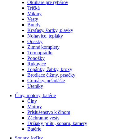
Okuliare pre rybárov
Tričká
Mikiny
Vesty
Bundy
Kraťasy, šortky, plavky
Nohavice, tepláky
Opasky
Zimné komplety
Termoprádlo
Ponožky
Rukavice
Topánky, žabky, kroxy
Brodiace čižmy, prsačky
Gumáky, pršiplášte
Uteráky
Člny, motory, batérie
Člny
Motory
Príslušenstvo k člnom
Záchranné vesty
Držiaky prútu, sonaru, kamery
Batérie
Sonary, loďky