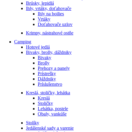
Brúsky, lepidlá
Ihly, vrtáky, doťahovače
Ihly na boilies
Vrtáky
Doťahovače uzlov
Krimpy, nástrahové ostňe
Camping
Hotové jedlá
Bivaky, brolly, dáždniky
Bivaky
Brolly
Prehozy a panely
Prístrešky
Dáždniky
Príslušenstvo
Kreslá, stoličky, lehátka
Kreslá
Stoličky
Lehátka, postele
Obaly, vankúše
Stolíky
Jedálenské sady a varenie