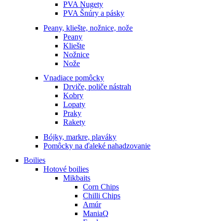
PVA Nugety
PVA Šnúry a pásky
Peany, kliešte, nožnice, nože
Peany
Kliešte
Nožnice
Nože
Vnadiace pomôcky
Drviče, poliče nástrah
Kobry
Lopaty
Praky
Rakety
Bójky, markre, plaváky
Pomôcky na ďaleké nahadzovanie
Boilies
Hotové boilies
Mikbaits
Corn Chips
Chilli Chips
Amúr
ManiaQ