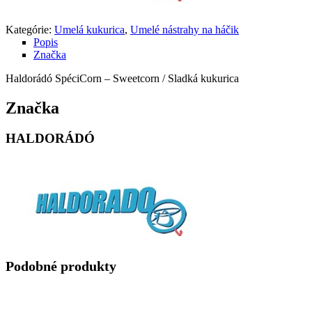
Kategórie:
Umelá kukurica
,
Umelé nástrahy na háčik
Popis
Značka
Haldorádó SpéciCorn – Sweetcorn / Sladká kukurica
Značka
HALDORÁDÓ
Podobné produkty