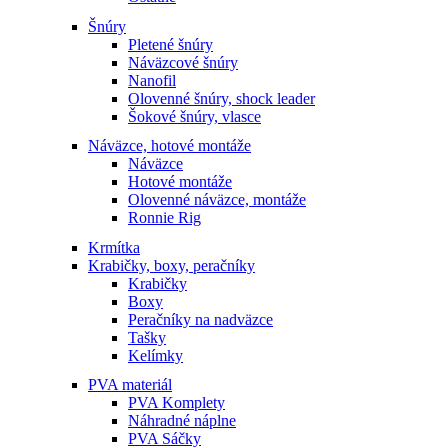
Šnúry
Pletené šnúry
Náväzcové šnúry
Nanofil
Olovenné šnúry, shock leader
Šokové šnúry, vlasce
Náväzce, hotové montáže
Náväzce
Hotové montáže
Olovenné náväzce, montáže
Ronnie Rig
Krmítka
Krabičky, boxy, peračníky
Krabičky
Boxy
Peračníky na nadväzce
Tašky
Kelímky
PVA materiál
PVA Komplety
Náhradné náplne
PVA Sáčky