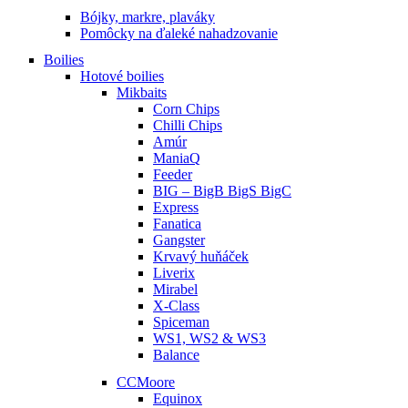
Bójky, markre, plaváky
Pomôcky na ďaleké nahadzovanie
Boilies
Hotové boilies
Mikbaits
Corn Chips
Chilli Chips
Amúr
ManiaQ
Feeder
BIG – BigB BigS BigC
Express
Fanatica
Gangster
Krvavý huňáček
Liverix
Mirabel
X-Class
Spiceman
WS1, WS2 & WS3
Balance
CCMoore
Equinox