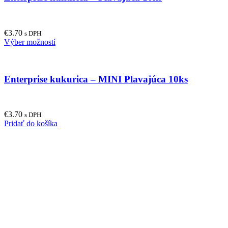
€
3.70
s DPH
This
Výber možností
product
has
multiple
Enterprise kukurica – MINI Plavajúca 10ks
variants.
The
options
may
€
3.70
be
s DPH
Pridať do košíka
chosen
on
the
product
page