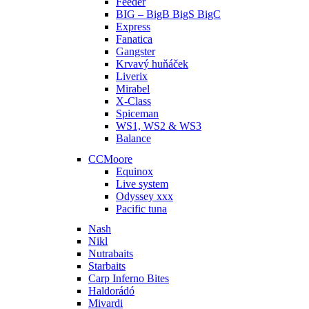
Feeder
BIG – BigB BigS BigC
Express
Fanatica
Gangster
Krvavý huňáček
Liverix
Mirabel
X-Class
Spiceman
WS1, WS2 & WS3
Balance
CCMoore
Equinox
Live system
Odyssey xxx
Pacific tuna
Nash
Nikl
Nutrabaits
Starbaits
Carp Inferno Bites
Haldorádó
Mivardi