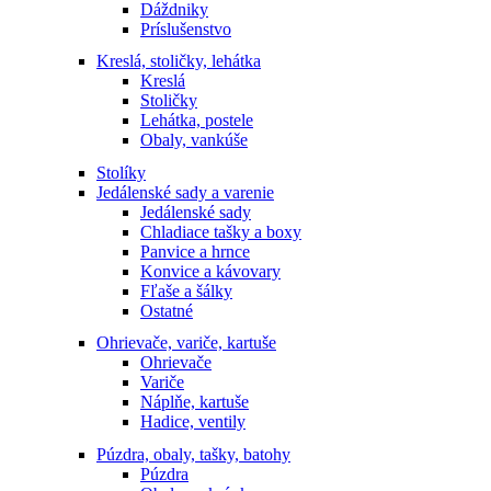
Dáždniky
Príslušenstvo
Kreslá, stoličky, lehátka
Kreslá
Stoličky
Lehátka, postele
Obaly, vankúše
Stolíky
Jedálenské sady a varenie
Jedálenské sady
Chladiace tašky a boxy
Panvice a hrnce
Konvice a kávovary
Fľaše a šálky
Ostatné
Ohrievače, variče, kartuše
Ohrievače
Variče
Náplňe, kartuše
Hadice, ventily
Púzdra, obaly, tašky, batohy
Púzdra