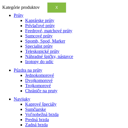
Kategórie produktov
X
Prúty
Kaprárske prúty
Prívlačové prúty
Feedrové, matchové prúty
Sumcové prúty
Spomb, Spod, Marker
Specialist prúty
Teleskopické prúty
Náhradné špičky, nástavce
Izotopy do udíc
Púzdra na prúty
Jednokomorové
Dvojkomorové
Trojkomorové
Chrániče na pruty
Navijaky
Kaprové špeciály
Sumčiarske
Voľnobežná brzda
Predná brzda
Zadná brzda