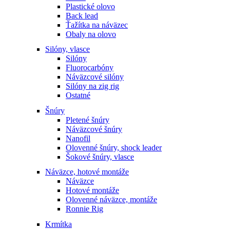
Plastické olovo
Back lead
Ťažítka na náväzec
Obaly na olovo
Silóny, vlasce
Silóny
Fluorocarbóny
Náväzcové silóny
Silóny na zig rig
Ostatné
Šnúry
Pletené šnúry
Náväzcové šnúry
Nanofil
Olovenné šnúry, shock leader
Šokové šnúry, vlasce
Náväzce, hotové montáže
Náväzce
Hotové montáže
Olovenné náväzce, montáže
Ronnie Rig
Krmítka