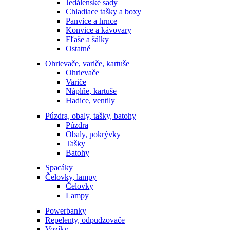
Jedálenské sady
Chladiace tašky a boxy
Panvice a hrnce
Konvice a kávovary
Fľaše a šálky
Ostatné
Ohrievače, variče, kartuše
Ohrievače
Variče
Náplňe, kartuše
Hadice, ventily
Púzdra, obaly, tašky, batohy
Púzdra
Obaly, pokrývky
Tašky
Batohy
Spacáky
Čelovky, lampy
Čelovky
Lampy
Powerbanky
Repelenty, odpudzovače
Vozíky