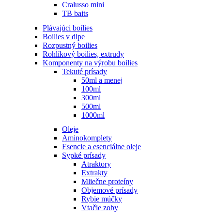
Cralusso mini
TB baits
Plávajúci boilies
Boilies v dipe
Rozpustný boilies
Rohlíkový boilies, extrudy
Komponenty na výrobu boilies
Tekuté prísady
50ml a menej
100ml
300ml
500ml
1000ml
Oleje
Aminokomplety
Esencie a esenciálne oleje
Sypké prísady
Atraktory
Extrakty
Mliečne proteíny
Objemové prísady
Rybie múčky
Vtačie zoby