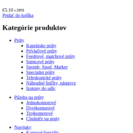
€
5.10
s DPH
Pridať do košíka
Kategórie produktov
Prúty
Kaprárske prúty
Prívlačové prúty
Feedrové, matchové prúty
Sumcové prúty
Spomb, Spod, Marker
Specialist prúty
Teleskopické prúty
Náhradné špičky, nástavce
Izotopy do udíc
Púzdra na prúty
Jednokomorové
Dvojkomorové
Trojkomorové
Chrániče na pruty
Navijaky
Kaprové špeciály