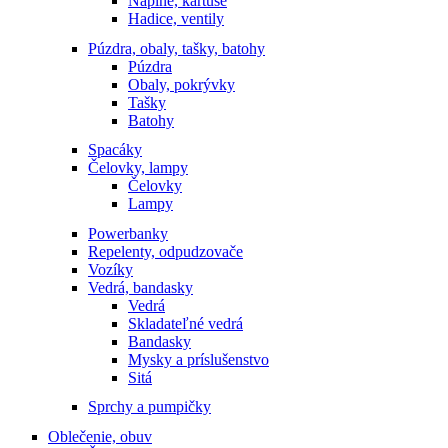
Náplňe, kartuše
Hadice, ventily
Púzdra, obaly, tašky, batohy
Púzdra
Obaly, pokrývky
Tašky
Batohy
Spacáky
Čelovky, lampy
Čelovky
Lampy
Powerbanky
Repelenty, odpudzovače
Vozíky
Vedrá, bandasky
Vedrá
Skladateľné vedrá
Bandasky
Mysky a príslušenstvo
Sitá
Sprchy a pumpičky
Oblečenie, obuv