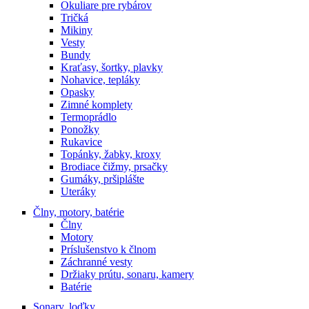
Okuliare pre rybárov
Tričká
Mikiny
Vesty
Bundy
Kraťasy, šortky, plavky
Nohavice, tepláky
Opasky
Zimné komplety
Termoprádlo
Ponožky
Rukavice
Topánky, žabky, kroxy
Brodiace čižmy, prsačky
Gumáky, pršiplášte
Uteráky
Člny, motory, batérie
Člny
Motory
Príslušenstvo k člnom
Záchranné vesty
Držiaky prútu, sonaru, kamery
Batérie
Sonary, loďky