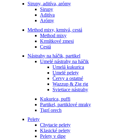
Sirupy, aditíva, arómy
Sirupy
Aditíva
Arómy
Method mixy, krmivá, cestá
Method mixy
Krmítkové zmesi
Cestá
Nástrahy na háčik, partikel
Umelé nástrahy na háčik
Umelá kukurica
Umelé pelety
Červy a ostatné
Wazzup & Zig rig
Svietiace nástrahy
Kukurica, puffi
Partikel, partiklové mraky
Tigrí orech
Pelety
Chytacie pelety
Klasické pelety
Pelety v dipe