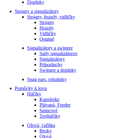
Doplnky
Stojany a signalizátory
Stojany, hrazdy, vidličky
Stojany
Hrazdy
Vidličky
Ostatné
Signalizátory a swingre
Sady signalizátorov
Signalizátory
Príposluchy
Swingre a doplnky
Snag ears, rohatinky
Pomôcky k lovu
Háčiky
Kaprárske
Plávaná, Feeder
Sumcové
Trojháčiky
Olová, ťažítka
Broky
Olová