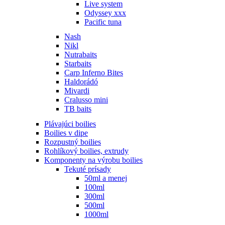
Live system
Odyssey xxx
Pacific tuna
Nash
Nikl
Nutrabaits
Starbaits
Carp Inferno Bites
Haldorádó
Mivardi
Cralusso mini
TB baits
Plávajúci boilies
Boilies v dipe
Rozpustný boilies
Rohlíkový boilies, extrudy
Komponenty na výrobu boilies
Tekuté prísady
50ml a menej
100ml
300ml
500ml
1000ml