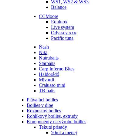
WS1, WS2 & WS3
Balance
CCMoore
Equinox
Live system
Odyssey xxx
Pacific tuna
Nash
Nikl
Nutrabaits
Starbaits
Carp Inferno Bites
Haldorádó
Mivardi
Cralusso mini
TB baits
Plávajúci boilies
Boilies v dipe
Rozpustný boilies
Rohlíkový boilies, extrudy
Komponenty na výrobu boilies
Tekuté prísady
50ml a menej