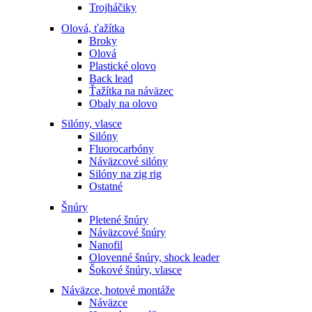
Trojháčiky
Olová, ťažítka
Broky
Olová
Plastické olovo
Back lead
Ťažítka na náväzec
Obaly na olovo
Silóny, vlasce
Silóny
Fluorocarbóny
Náväzcové silóny
Silóny na zig rig
Ostatné
Šnúry
Pletené šnúry
Náväzcové šnúry
Nanofil
Olovenné šnúry, shock leader
Šokové šnúry, vlasce
Náväzce, hotové montáže
Náväzce