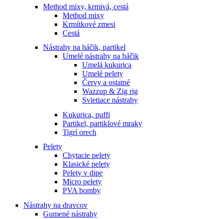
Method mixy, krmivá, cestá
Method mixy
Krmítkové zmesi
Cestá
Nástrahy na háčik, partikel
Umelé nástrahy na háčik
Umelá kukurica
Umelé pelety
Červy a ostatné
Wazzup & Zig rig
Svietiace nástrahy
Kukurica, puffi
Partikel, partiklové mraky
Tigrí orech
Pelety
Chytacie pelety
Klasické pelety
Pelety v dipe
Micro pelety
PVA bomby
Nástrahy na dravcov
Gumené nástrahy