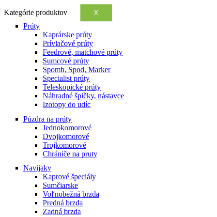
Kategórie produktov
X
Prúty
Kaprárske prúty
Prívlačové prúty
Feedrové, matchové prúty
Sumcové prúty
Spomb, Spod, Marker
Specialist prúty
Teleskopické prúty
Náhradné špičky, nástavce
Izotopy do udíc
Púzdra na prúty
Jednokomorové
Dvojkomorové
Trojkomorové
Chrániče na pruty
Navijaky
Kaprové špeciály
Sumčiarske
Voľnobežná brzda
Predná brzda
Zadná brzda