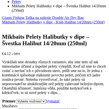
Pelety
Mikbaits Pelety Halibutky v dipe – Švestka Halibut 14/20mm
(250ml)
Giants Fishing Taška na sušenie Double Air Dry Bag
Mikbaits Pelety Halibutky v dipe - Krab Halibut 14/20mm (250ml)
Mikbaits Pelety Halibutky v dipe –
Švestka Halibut 14/20mm (250ml)
€
4.12
s DPH
Vyskúšali sme desiatky rôznych variantov, aby sme tieto už tak
mimoriadne účinné a úspešné pelety vylepšili. Keď už sme to chceli
vzdať a nechať ich v pôvodnom stave, prišli sme na to, že jedna z
kombinácií spôsobuje mäknutie povrchu peliet, pričom ich jadro
zostáva pevné. Netreba vysvetľovať, že také pelety sú
neporovnateľne atraktívnejšie než pelety zalievané bežným dipom.
Okamžitá účinnosť, famózna vôňa, použitie kedykoľvek a
kdekoľvek, to sú nové pelety v dipu…
Priemer
Vymazať
Množstvo