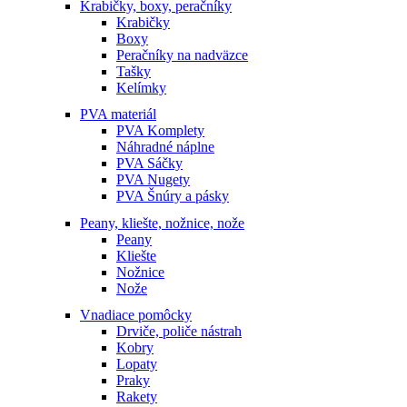
Krabičky, boxy, peračníky
Krabičky
Boxy
Peračníky na nadväzce
Tašky
Kelímky
PVA materiál
PVA Komplety
Náhradné náplne
PVA Sáčky
PVA Nugety
PVA Šnúry a pásky
Peany, kliešte, nožnice, nože
Peany
Kliešte
Nožnice
Nože
Vnadiace pomôcky
Drviče, poliče nástrah
Kobry
Lopaty
Praky
Rakety