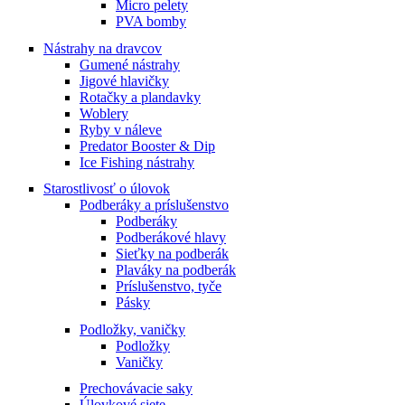
Micro pelety
PVA bomby
Nástrahy na dravcov
Gumené nástrahy
Jigové hlavičky
Rotačky a plandavky
Woblery
Ryby v náleve
Predator Booster & Dip
Ice Fishing nástrahy
Starostlivosť o úlovok
Podberáky a príslušenstvo
Podberáky
Podberákové hlavy
Sieťky na podberák
Plaváky na podberák
Príslušenstvo, tyče
Pásky
Podložky, vaničky
Podložky
Vaničky
Prechovávacie saky
Úlovkové siete