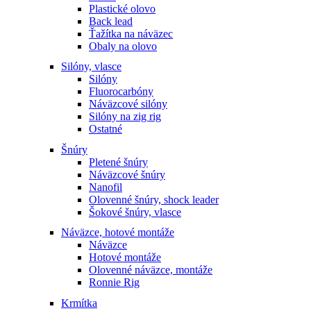
Plastické olovo
Back lead
Ťažítka na náväzec
Obaly na olovo
Silóny, vlasce
Silóny
Fluorocarbóny
Náväzcové silóny
Silóny na zig rig
Ostatné
Šnúry
Pletené šnúry
Náväzcové šnúry
Nanofil
Olovenné šnúry, shock leader
Šokové šnúry, vlasce
Náväzce, hotové montáže
Náväzce
Hotové montáže
Olovenné náväzce, montáže
Ronnie Rig
Krmítka