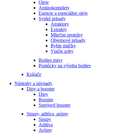
Oleje
Aminokomplety
Esencie a esenciálne oleje
Sypké prísady
Atraktory
Extrakty
Mliečne proteíny
Objemové prísady
Rybie múčky
Vtačie zoby
Boilies mixy
Pomôcky na výrobu boilies
Krájače
Nástrahy a návnady
Dipy a boostre
Dipy
Boostre
Sprejové boostre
Sirupy, aditíva, arómy
Sirupy
Aditíva
Arómy