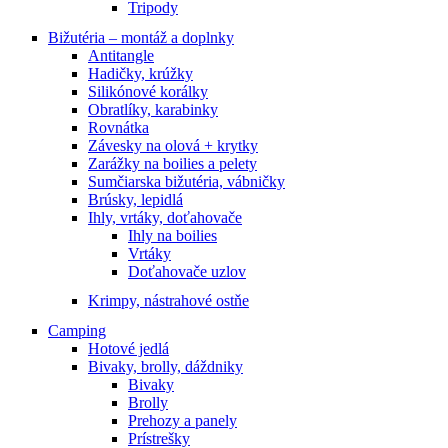
Tripody
Bižutéria – montáž a doplnky
Antitangle
Hadičky, krúžky
Silikónové korálky
Obratlíky, karabinky
Rovnátka
Závesky na olová + krytky
Zarážky na boilies a pelety
Sumčiarska bižutéria, vábničky
Brúsky, lepidlá
Ihly, vrtáky, doťahovače
Ihly na boilies
Vrtáky
Doťahovače uzlov
Krimpy, nástrahové ostňe
Camping
Hotové jedlá
Bivaky, brolly, dáždniky
Bivaky
Brolly
Prehozy a panely
Prístrešky