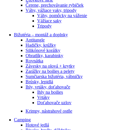
Čerene, prechovávanie rybičiek
Váhy, vážiace vaky, tripody
Váhy, pomôcky na váženie
Vážiace saky
Tripody
Bižutéria – montáž a doplnky
Antitangle
Hadičky, krúžky
Silikónové korálky
Obratlíky, karabinky
Rovnátka
Závesky na olová + krytky
Zarážky na boilies a pelety
Sumčiarska bižutéria, vábničky
Brúsky, lepidlá
Ihly, vrtáky, doťahovače
Ihly na boilies
Vrtáky
Doťahovače uzlov
Krimpy, nástrahové ostňe
Camping
Hotové jedlá