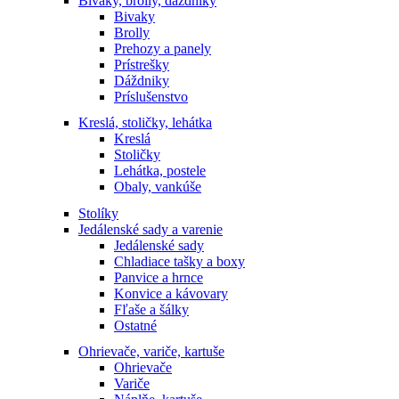
Bivaky, brolly, dáždniky
Bivaky
Brolly
Prehozy a panely
Prístrešky
Dáždniky
Príslušenstvo
Kreslá, stoličky, lehátka
Kreslá
Stoličky
Lehátka, postele
Obaly, vankúše
Stolíky
Jedálenské sady a varenie
Jedálenské sady
Chladiace tašky a boxy
Panvice a hrnce
Konvice a kávovary
Fľaše a šálky
Ostatné
Ohrievače, variče, kartuše
Ohrievače
Variče