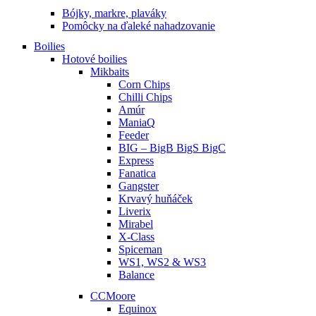
Bójky, markre, plaváky
Pomôcky na ďaleké nahadzovanie
Boilies
Hotové boilies
Mikbaits
Corn Chips
Chilli Chips
Amúr
ManiaQ
Feeder
BIG – BigB BigS BigC
Express
Fanatica
Gangster
Krvavý huňáček
Liverix
Mirabel
X-Class
Spiceman
WS1, WS2 & WS3
Balance
CCMoore
Equinox