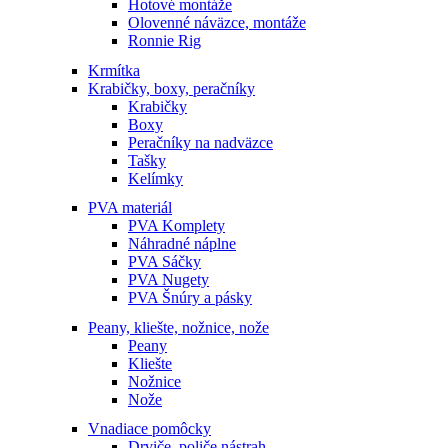
Hotové montáže
Olovenné náväzce, montáže
Ronnie Rig
Krmítka
Krabičky, boxy, peračníky
Krabičky
Boxy
Peračníky na nadväzce
Tašky
Kelímky
PVA materiál
PVA Komplety
Náhradné náplne
PVA Sáčky
PVA Nugety
PVA Šnúry a pásky
Peany, kliešte, nožnice, nože
Peany
Kliešte
Nožnice
Nože
Vnadiace pomôcky
Drviče, poliče nástrah