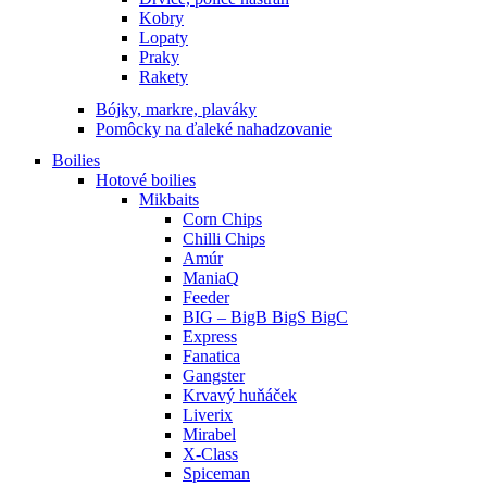
Kobry
Lopaty
Praky
Rakety
Bójky, markre, plaváky
Pomôcky na ďaleké nahadzovanie
Boilies
Hotové boilies
Mikbaits
Corn Chips
Chilli Chips
Amúr
ManiaQ
Feeder
BIG – BigB BigS BigC
Express
Fanatica
Gangster
Krvavý huňáček
Liverix
Mirabel
X-Class
Spiceman