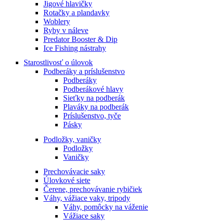
Jigové hlavičky
Rotačky a plandavky
Woblery
Ryby v náleve
Predator Booster & Dip
Ice Fishing nástrahy
Starostlivosť o úlovok
Podberáky a príslušenstvo
Podberáky
Podberákové hlavy
Sieťky na podberák
Plaváky na podberák
Príslušenstvo, tyče
Pásky
Podložky, vaničky
Podložky
Vaničky
Prechovávacie saky
Úlovkové siete
Čerene, prechovávanie rybičiek
Váhy, vážiace vaky, tripody
Váhy, pomôcky na váženie
Vážiace saky