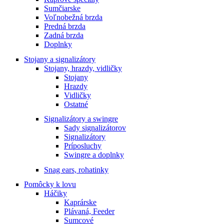
Sumčiarske
Voľnobežná brzda
Predná brzda
Zadná brzda
Doplnky
Stojany a signalizátory
Stojany, hrazdy, vidličky
Stojany
Hrazdy
Vidličky
Ostatné
Signalizátory a swingre
Sady signalizátorov
Signalizátory
Príposluchy
Swingre a doplnky
Snag ears, rohatinky
Pomôcky k lovu
Háčiky
Kaprárske
Plávaná, Feeder
Sumcové