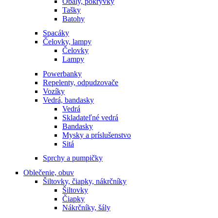
Obaly, pokrývky
Tašky
Batohy
Spacáky
Čelovky, lampy
Čelovky
Lampy
Powerbanky
Repelenty, odpudzovače
Vozíky
Vedrá, bandasky
Vedrá
Skladateľné vedrá
Bandasky
Mysky a príslušenstvo
Sitá
Sprchy a pumpičky
Oblečenie, obuv
Šiltovky, čiapky, nákrčníky
Šiltovky
Čiapky
Nákrčníky, šály