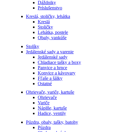
Dáždniky
Príslušenstvo
Kreslá, stoličky, lehátka
Kreslá
Stoličky
Lehátka, postele
Obaly, vankúše
Stolíky
Jedálenské sady a varenie
Jedálenské sady
Chladiace tašky a boxy
Panvice a hrnce
Konvice a kávovary
Fľaše a šálky
Ostatné
Ohrievače, variče, kartuše
Ohrievače
Variče
Náplňe, kartuše
Hadice, ventily
Púzdra, obaly, tašky, batohy
Púzdra