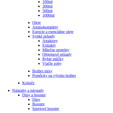
100ml
300ml
500ml
1000ml
Oleje
Aminokomplety
Esencie a esenciálne oleje
Sypké prísady
Atraktory
Extrakty
Mliečne proteíny
Objemové prísady
Rybie múčky
Vtačie zoby
Boilies mixy
Pomôcky na výrobu boilies
Krájače
Nástrahy a návnady
Dipy a boostre
Dipy
Boostre
Sprejové boostre