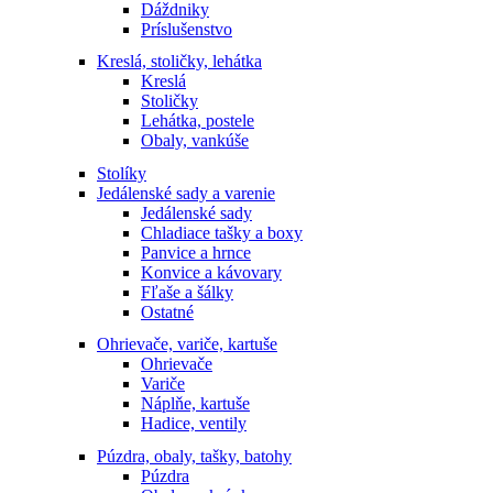
Dáždniky
Príslušenstvo
Kreslá, stoličky, lehátka
Kreslá
Stoličky
Lehátka, postele
Obaly, vankúše
Stolíky
Jedálenské sady a varenie
Jedálenské sady
Chladiace tašky a boxy
Panvice a hrnce
Konvice a kávovary
Fľaše a šálky
Ostatné
Ohrievače, variče, kartuše
Ohrievače
Variče
Náplňe, kartuše
Hadice, ventily
Púzdra, obaly, tašky, batohy
Púzdra