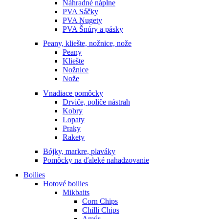
Náhradné náplne
PVA Sáčky
PVA Nugety
PVA Šnúry a pásky
Peany, kliešte, nožnice, nože
Peany
Kliešte
Nožnice
Nože
Vnadiace pomôcky
Drviče, poliče nástrah
Kobry
Lopaty
Praky
Rakety
Bójky, markre, plaváky
Pomôcky na ďaleké nahadzovanie
Boilies
Hotové boilies
Mikbaits
Corn Chips
Chilli Chips
Amúr