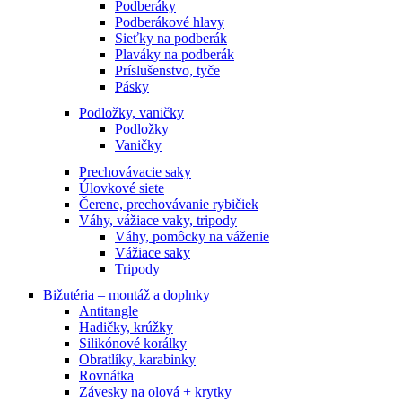
Podberáky
Podberákové hlavy
Sieťky na podberák
Plaváky na podberák
Príslušenstvo, tyče
Pásky
Podložky, vaničky
Podložky
Vaničky
Prechovávacie saky
Úlovkové siete
Čerene, prechovávanie rybičiek
Váhy, vážiace vaky, tripody
Váhy, pomôcky na váženie
Vážiace saky
Tripody
Bižutéria – montáž a doplnky
Antitangle
Hadičky, krúžky
Silikónové korálky
Obratlíky, karabinky
Rovnátka
Závesky na olová + krytky