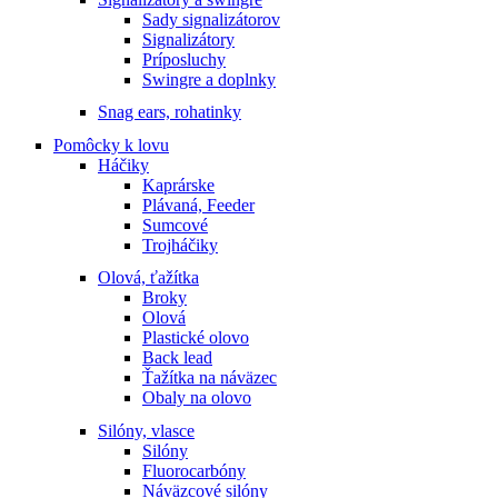
Sady signalizátorov
Signalizátory
Príposluchy
Swingre a doplnky
Snag ears, rohatinky
Pomôcky k lovu
Háčiky
Kaprárske
Plávaná, Feeder
Sumcové
Trojháčiky
Olová, ťažítka
Broky
Olová
Plastické olovo
Back lead
Ťažítka na náväzec
Obaly na olovo
Silóny, vlasce
Silóny
Fluorocarbóny
Náväzcové silóny