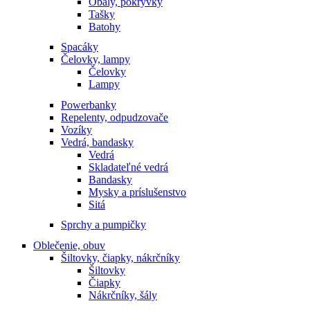
Obaly, pokrývky
Tašky
Batohy
Spacáky
Čelovky, lampy
Čelovky
Lampy
Powerbanky
Repelenty, odpudzovače
Vozíky
Vedrá, bandasky
Vedrá
Skladateľné vedrá
Bandasky
Mysky a príslušenstvo
Sitá
Sprchy a pumpičky
Oblečenie, obuv
Šiltovky, čiapky, nákrčníky
Šiltovky
Čiapky
Nákrčníky, šály