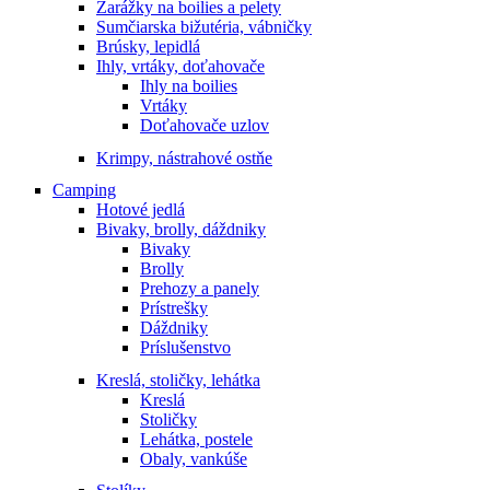
Zarážky na boilies a pelety
Sumčiarska bižutéria, vábničky
Brúsky, lepidlá
Ihly, vrtáky, doťahovače
Ihly na boilies
Vrtáky
Doťahovače uzlov
Krimpy, nástrahové ostňe
Camping
Hotové jedlá
Bivaky, brolly, dáždniky
Bivaky
Brolly
Prehozy a panely
Prístrešky
Dáždniky
Príslušenstvo
Kreslá, stoličky, lehátka
Kreslá
Stoličky
Lehátka, postele
Obaly, vankúše