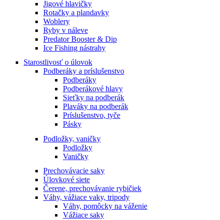
Jigové hlavičky
Rotačky a plandavky
Woblery
Ryby v náleve
Predator Booster & Dip
Ice Fishing nástrahy
Starostlivosť o úlovok
Podberáky a príslušenstvo
Podberáky
Podberákové hlavy
Sieťky na podberák
Plaváky na podberák
Príslušenstvo, tyče
Pásky
Podložky, vaničky
Podložky
Vaničky
Prechovávacie saky
Úlovkové siete
Čerene, prechovávanie rybičiek
Váhy, vážiace vaky, tripody
Váhy, pomôcky na váženie
Vážiace saky