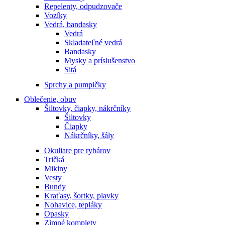
Repelenty, odpudzovače
Vozíky
Vedrá, bandasky
Vedrá
Skladateľné vedrá
Bandasky
Mysky a príslušenstvo
Sitá
Sprchy a pumpičky
Oblečenie, obuv
Šiltovky, čiapky, nákrčníky
Šiltovky
Čiapky
Nákrčníky, šály
Okuliare pre rybárov
Tričká
Mikiny
Vesty
Bundy
Kraťasy, šortky, plavky
Nohavice, tepláky
Opasky
Zimné komplety