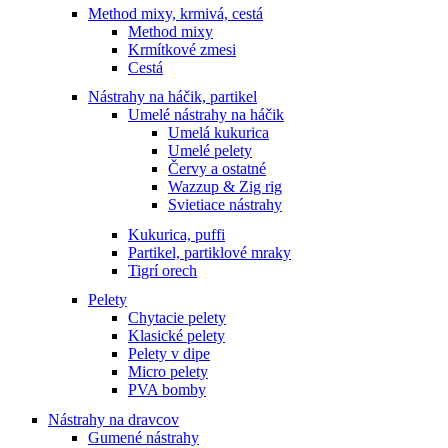
Method mixy, krmivá, cestá
Method mixy
Krmítkové zmesi
Cestá
Nástrahy na háčik, partikel
Umelé nástrahy na háčik
Umelá kukurica
Umelé pelety
Červy a ostatné
Wazzup & Zig rig
Svietiace nástrahy
Kukurica, puffi
Partikel, partiklové mraky
Tigrí orech
Pelety
Chytacie pelety
Klasické pelety
Pelety v dipe
Micro pelety
PVA bomby
Nástrahy na dravcov
Gumené nástrahy