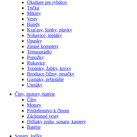
Okuliare pre rybárov
Tričká
Mikiny
Vesty
Bundy
Kraťasy, šortky, plavky
Nohavice, tepláky
Opasky
Zimné komplety
Termoprádlo
Ponožky
Rukavice
Topánky, žabky, kroxy
Brodiace čižmy, prsačky
Gumáky, pršiplášte
Uteráky
Člny, motory, batérie
Člny
Motory
Príslušenstvo k člnom
Záchranné vesty
Držiaky prútu, sonaru, kamery
Batérie
Sonary, loďky