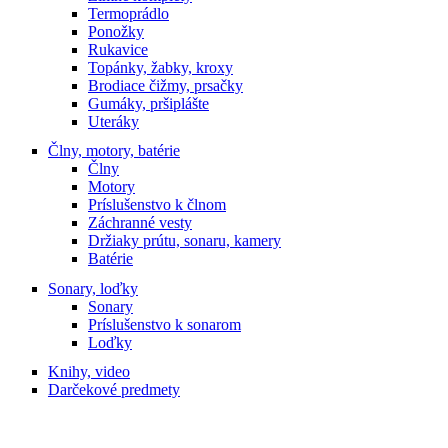
Termoprádlo
Ponožky
Rukavice
Topánky, žabky, kroxy
Brodiace čižmy, prsačky
Gumáky, pršiplášte
Uteráky
Člny, motory, batérie
Člny
Motory
Príslušenstvo k člnom
Záchranné vesty
Držiaky prútu, sonaru, kamery
Batérie
Sonary, loďky
Sonary
Príslušenstvo k sonarom
Loďky
Knihy, video
Darčekové predmety