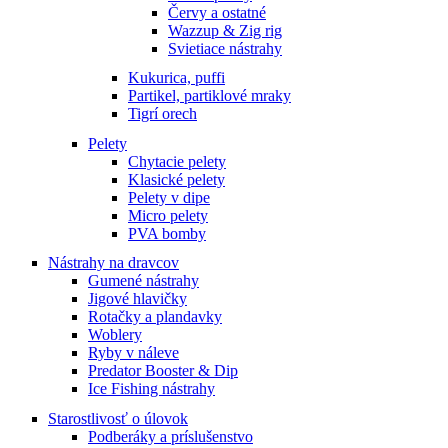
Červy a ostatné
Wazzup & Zig rig
Svietiace nástrahy
Kukurica, puffi
Partikel, partiklové mraky
Tigrí orech
Pelety
Chytacie pelety
Klasické pelety
Pelety v dipe
Micro pelety
PVA bomby
Nástrahy na dravcov
Gumené nástrahy
Jigové hlavičky
Rotačky a plandavky
Woblery
Ryby v náleve
Predator Booster & Dip
Ice Fishing nástrahy
Starostlivosť o úlovok
Podberáky a príslušenstvo