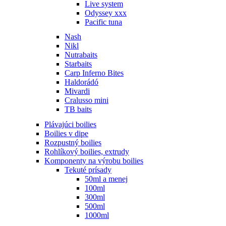
Live system
Odyssey xxx
Pacific tuna
Nash
Nikl
Nutrabaits
Starbaits
Carp Inferno Bites
Haldorádó
Mivardi
Cralusso mini
TB baits
Plávajúci boilies
Boilies v dipe
Rozpustný boilies
Rohlíkový boilies, extrudy
Komponenty na výrobu boilies
Tekuté prísady
50ml a menej
100ml
300ml
500ml
1000ml