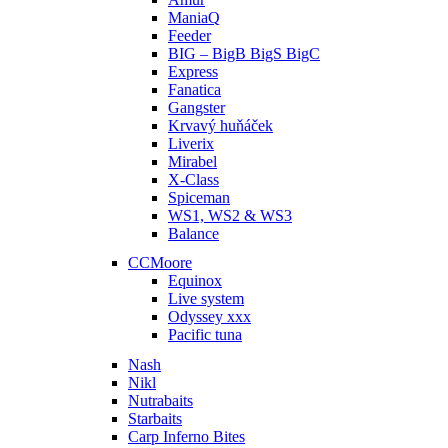
ManiaQ
Feeder
BIG – BigB BigS BigC
Express
Fanatica
Gangster
Krvavý huňáček
Liverix
Mirabel
X-Class
Spiceman
WS1, WS2 & WS3
Balance
CCMoore
Equinox
Live system
Odyssey xxx
Pacific tuna
Nash
Nikl
Nutrabaits
Starbaits
Carp Inferno Bites