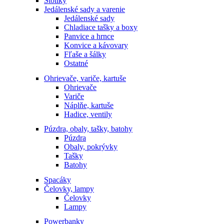
Stolíky
Jedálenské sady a varenie
Jedálenské sady
Chladiace tašky a boxy
Panvice a hrnce
Konvice a kávovary
Fľaše a šálky
Ostatné
Ohrievače, variče, kartuše
Ohrievače
Variče
Náplňe, kartuše
Hadice, ventily
Púzdra, obaly, tašky, batohy
Púzdra
Obaly, pokrývky
Tašky
Batohy
Spacáky
Čelovky, lampy
Čelovky
Lampy
Powerbanky