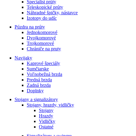
Specialist prúty
Teleskopické prúty
Náhradné špičky, nástavce
Izotopy do udíc
Púzdra na prúty
Jednokomorové
Dvojkomorové
Trojkomorové
Chrániče na pruty
Navijaky
Kaprové špeciály
Sumčiarske
Voľnobežná brzda
Predná brzda
Zadná brzda
Doplnky
Stojany a signalizátory
Stojany, hrazdy, vidličky
Stojany
Hrazdy
Vidličky
Ostatné
Signalizátory a swingre