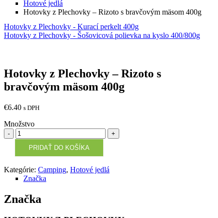
Hotové jedlá
Hotovky z Plechovky – Rizoto s bravčovým mäsom 400g
Hotovky z Plechovky - Kurací perkelt 400g
Hotovky z Plechovky - Šošovicová polievka na kyslo 400/800g
Hotovky z Plechovky – Rizoto s
bravčovým mäsom 400g
€
6.40
s DPH
Množstvo
Množstvo
PRIDAŤ DO KOŠÍKA
Kategórie:
Camping
,
Hotové jedlá
Značka
Značka