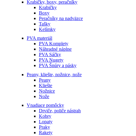
Krabičky, boxy, peračníky
Krabičky
Boxy
Peračníky na nadväzce
Tašky
Kelímky
PVA materiál
PVA Komplety
Náhradné náplne
PVA Sáčky
PVA Nugety
PVA Šnúry a pásky
Peany, kliešte, nožnice, nože
Peany
Kliešte
Nožnice
Nože
Vnadiace pomôcky
Drviče, poliče nástrah
Kobry
Lopaty
Praky
Rakety