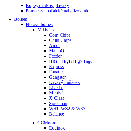
Bójky, markre, plaváky
Pomôcky na ďaleké nahadzovanie
Boilies
Hotové boilies
Mikbaits
Corn Chips
Chilli Chips
Amúr
ManiaQ
Feeder
BIG – BigB BigS BigC
Express
Fanatica
Gangster
Krvavý huňáček
Liverix
Mirabel
X-Class
Spiceman
WS1, WS2 & WS3
Balance
CCMoore
Equinox