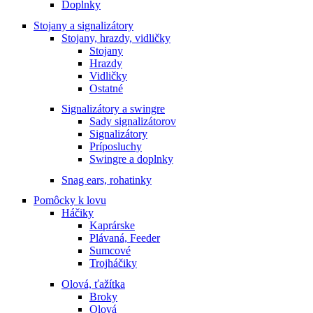
Doplnky
Stojany a signalizátory
Stojany, hrazdy, vidličky
Stojany
Hrazdy
Vidličky
Ostatné
Signalizátory a swingre
Sady signalizátorov
Signalizátory
Príposluchy
Swingre a doplnky
Snag ears, rohatinky
Pomôcky k lovu
Háčiky
Kaprárske
Plávaná, Feeder
Sumcové
Trojháčiky
Olová, ťažítka
Broky
Olová