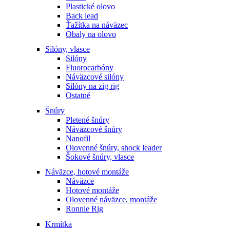
Plastické olovo
Back lead
Ťažítka na náväzec
Obaly na olovo
Silóny, vlasce
Silóny
Fluorocarbóny
Náväzcové silóny
Silóny na zig rig
Ostatné
Šnúry
Pletené šnúry
Náväzcové šnúry
Nanofil
Olovenné šnúry, shock leader
Šokové šnúry, vlasce
Náväzce, hotové montáže
Náväzce
Hotové montáže
Olovenné náväzce, montáže
Ronnie Rig
Krmítka