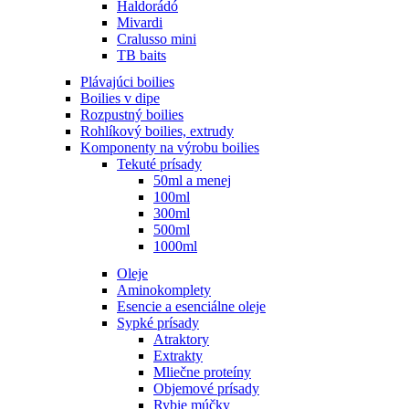
Haldorádó
Mivardi
Cralusso mini
TB baits
Plávajúci boilies
Boilies v dipe
Rozpustný boilies
Rohlíkový boilies, extrudy
Komponenty na výrobu boilies
Tekuté prísady
50ml a menej
100ml
300ml
500ml
1000ml
Oleje
Aminokomplety
Esencie a esenciálne oleje
Sypké prísady
Atraktory
Extrakty
Mliečne proteíny
Objemové prísady
Rybie múčky