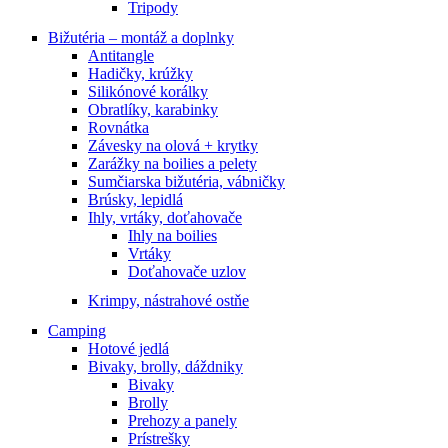
Tripody
Bižutéria – montáž a doplnky
Antitangle
Hadičky, krúžky
Silikónové korálky
Obratlíky, karabinky
Rovnátka
Závesky na olová + krytky
Zarážky na boilies a pelety
Sumčiarska bižutéria, vábničky
Brúsky, lepidlá
Ihly, vrtáky, doťahovače
Ihly na boilies
Vrtáky
Doťahovače uzlov
Krimpy, nástrahové ostňe
Camping
Hotové jedlá
Bivaky, brolly, dáždniky
Bivaky
Brolly
Prehozy a panely
Prístrešky