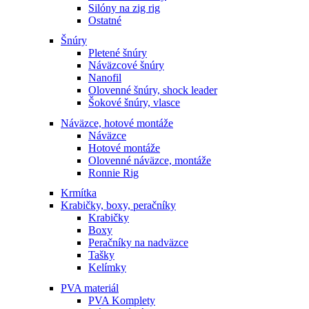
Silóny na zig rig
Ostatné
Šnúry
Pletené šnúry
Náväzcové šnúry
Nanofil
Olovenné šnúry, shock leader
Šokové šnúry, vlasce
Náväzce, hotové montáže
Náväzce
Hotové montáže
Olovenné náväzce, montáže
Ronnie Rig
Krmítka
Krabičky, boxy, peračníky
Krabičky
Boxy
Peračníky na nadväzce
Tašky
Kelímky
PVA materiál
PVA Komplety