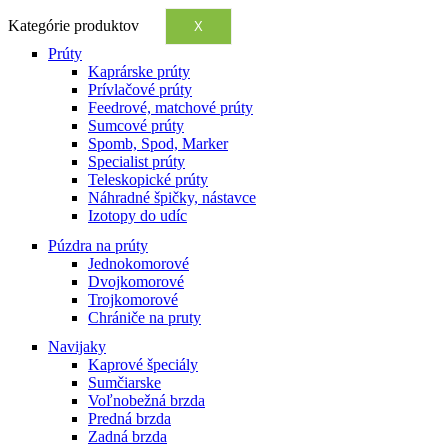
Kategórie produktov
X
Prúty
Kaprárske prúty
Prívlačové prúty
Feedrové, matchové prúty
Sumcové prúty
Spomb, Spod, Marker
Specialist prúty
Teleskopické prúty
Náhradné špičky, nástavce
Izotopy do udíc
Púzdra na prúty
Jednokomorové
Dvojkomorové
Trojkomorové
Chrániče na pruty
Navijaky
Kaprové špeciály
Sumčiarske
Voľnobežná brzda
Predná brzda
Zadná brzda