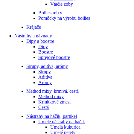
Vtačie zoby
Boilies mixy
Pomôcky na výrobu boilies
Krájače
Nástrahy a návnady
Dipy a boostre
Dipy
Boostre
Sprejové boostre
Sirupy, aditíva, arómy
Sirupy
Aditíva
Arómy
Method mixy, krmivá, cestá
Method mixy
Krmítkové zmesi
Cestá
Nástrahy na háčik, partikel
Umelé nástrahy na háčik
Umelá kukurica
Umelé pelety