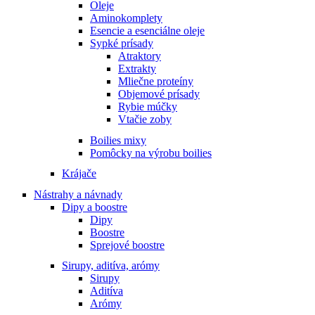
Oleje
Aminokomplety
Esencie a esenciálne oleje
Sypké prísady
Atraktory
Extrakty
Mliečne proteíny
Objemové prísady
Rybie múčky
Vtačie zoby
Boilies mixy
Pomôcky na výrobu boilies
Krájače
Nástrahy a návnady
Dipy a boostre
Dipy
Boostre
Sprejové boostre
Sirupy, aditíva, arómy
Sirupy
Aditíva
Arómy