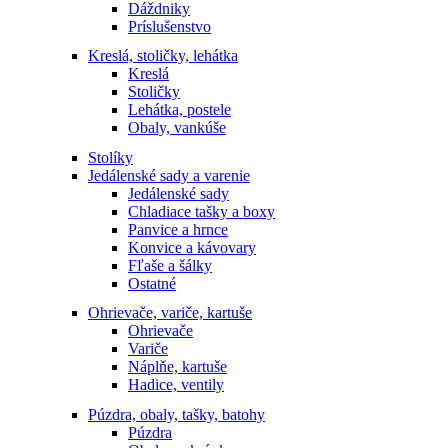
Dáždniky
Príslušenstvo
Kreslá, stoličky, lehátka
Kreslá
Stoličky
Lehátka, postele
Obaly, vankúše
Stolíky
Jedálenské sady a varenie
Jedálenské sady
Chladiace tašky a boxy
Panvice a hrnce
Konvice a kávovary
Fľaše a šálky
Ostatné
Ohrievače, variče, kartuše
Ohrievače
Variče
Náplňe, kartuše
Hadice, ventily
Púzdra, obaly, tašky, batohy
Púzdra