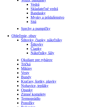
Vedrá, bandasky
Vedrá
Skladateľné vedrá
Bandasky
Mysky a príslušenstvo
Sitá
Sprchy a pumpičky
Oblečenie, obuv
Šiltovky, čiapky, nákrčníky
Šiltovky
Čiapky
Nákrčníky, šály
Okuliare pre rybárov
Tričká
Mikiny
Vesty
Bundy
Kraťasy, šortky, plavky
Nohavice, tepláky
Opasky
Zimné komplety
Termoprádlo
Ponožky