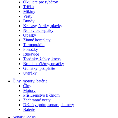
Okuliare pre rybárov
Tričká
Mikiny
Vesty
Bundy
Kraťasy, šortky, plavky
Nohavice, tepláky
Opasky
Zimné komplety
Termoprádlo
Ponožky
Rukavice
Topánky, žabky, kroxy
Brodiace čižmy, prsačky
Gumáky, pršiplášte
Uteráky
Člny, motory, batérie
Člny
Motory
Príslušenstvo k člnom
Záchranné vesty
Držiaky prútu, sonaru, kamery
Batérie
Sonary, loďky