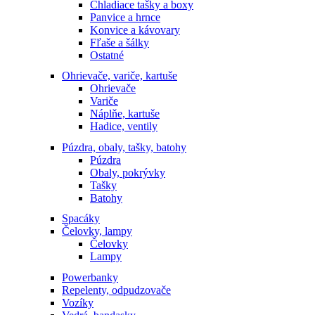
Chladiace tašky a boxy
Panvice a hrnce
Konvice a kávovary
Fľaše a šálky
Ostatné
Ohrievače, variče, kartuše
Ohrievače
Variče
Náplňe, kartuše
Hadice, ventily
Púzdra, obaly, tašky, batohy
Púzdra
Obaly, pokrývky
Tašky
Batohy
Spacáky
Čelovky, lampy
Čelovky
Lampy
Powerbanky
Repelenty, odpudzovače
Vozíky