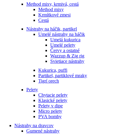
Method mixy, krmivá, cestá
Method mixy
Krmítkové zmesi
Cestá
Nástrahy na háčik, partikel
Umelé nástrahy na háčik
Umelá kukurica
Umelé pelety
Červy a ostatné
Wazzup & Zig rig
Svietiace nástrahy
Kukurica, puffi
Partikel, partiklové mraky
Tigrí orech
Pelety
Chytacie pelety
Klasické pelety
Pelety v dipe
Micro pelety
PVA bomby
Nástrahy na dravcov
Gumené nástrahy