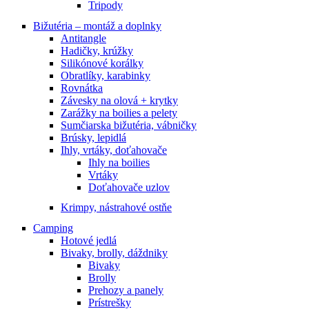
Tripody
Bižutéria – montáž a doplnky
Antitangle
Hadičky, krúžky
Silikónové korálky
Obratlíky, karabinky
Rovnátka
Závesky na olová + krytky
Zarážky na boilies a pelety
Sumčiarska bižutéria, vábničky
Brúsky, lepidlá
Ihly, vrtáky, doťahovače
Ihly na boilies
Vrtáky
Doťahovače uzlov
Krimpy, nástrahové ostňe
Camping
Hotové jedlá
Bivaky, brolly, dáždniky
Bivaky
Brolly
Prehozy a panely
Prístrešky