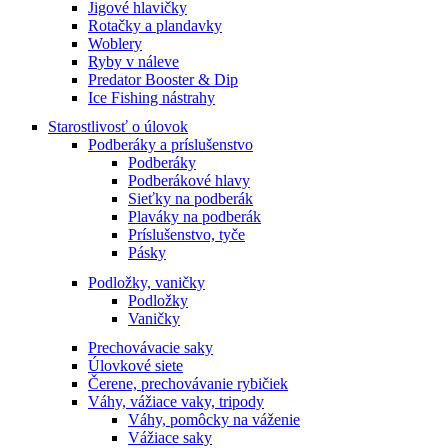
Jigové hlavičky
Rotačky a plandavky
Woblery
Ryby v náleve
Predator Booster & Dip
Ice Fishing nástrahy
Starostlivosť o úlovok
Podberáky a príslušenstvo
Podberáky
Podberákové hlavy
Sieťky na podberák
Plaváky na podberák
Príslušenstvo, tyče
Pásky
Podložky, vaničky
Podložky
Vaničky
Prechovávacie saky
Úlovkové siete
Čerene, prechovávanie rybičiek
Váhy, vážiace vaky, tripody
Váhy, pomôcky na váženie
Vážiace saky