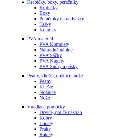
Krabičky, boxy, peračníky
Krabičky
Boxy
Peračníky na nadväzce
Tašky
Kelímky
PVA materiál
PVA Komplety
Náhradné náplne
PVA Sáčky
PVA Nugety
PVA Šnúry a pásky
Peany, kliešte, nožnice, nože
Peany
Kliešte
Nožnice
Nože
Vnadiace pomôcky
Drviče, poliče nástrah
Kobry
Lopaty
Praky
Rakety