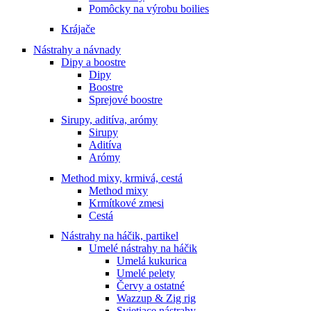
Pomôcky na výrobu boilies
Krájače
Nástrahy a návnady
Dipy a boostre
Dipy
Boostre
Sprejové boostre
Sirupy, aditíva, arómy
Sirupy
Aditíva
Arómy
Method mixy, krmivá, cestá
Method mixy
Krmítkové zmesi
Cestá
Nástrahy na háčik, partikel
Umelé nástrahy na háčik
Umelá kukurica
Umelé pelety
Červy a ostatné
Wazzup & Zig rig
Svietiace nástrahy