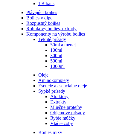
TB baits
Plávajúci boilies
Boilies v dipe
Rozpustný boilies
Rohlíkový boilies, extrudy
Komponenty na výrobu boilies
Tekuté prísady
50ml a menej
100ml
300ml
500ml
1000ml
Oleje
Aminokomplety
Esencie a esenciálne oleje
Sypké prísady
Atraktory
Extrakty
Mliečne proteíny
Objemové prísady
Rybie múčky
Vtačie zoby
Boilies mixy