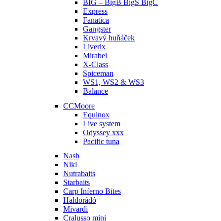
BIG – BigB BigS BigC
Express
Fanatica
Gangster
Krvavý huňáček
Liverix
Mirabel
X-Class
Spiceman
WS1, WS2 & WS3
Balance
CCMoore
Equinox
Live system
Odyssey xxx
Pacific tuna
Nash
Nikl
Nutrabaits
Starbaits
Carp Inferno Bites
Haldorádó
Mivardi
Cralusso mini