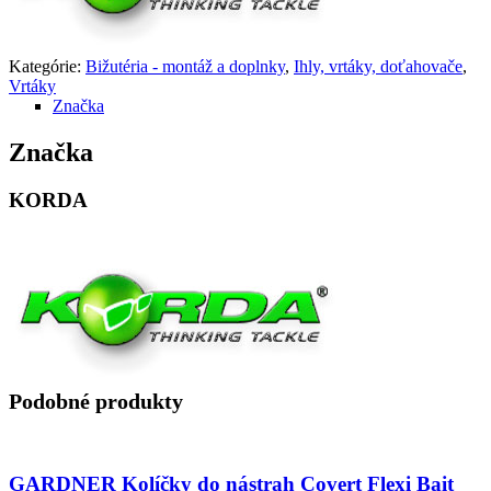
Kategórie:
Bižutéria - montáž a doplnky
,
Ihly, vrtáky, doťahovače
,
Vrtáky
Značka
Značka
KORDA
Podobné produkty
GARDNER Kolíčky do nástrah Covert Flexi Bait