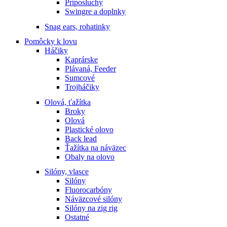
Príposluchy
Swingre a doplnky
Snag ears, rohatinky
Pomôcky k lovu
Háčiky
Kaprárske
Plávaná, Feeder
Sumcové
Trojháčiky
Olová, ťažítka
Broky
Olová
Plastické olovo
Back lead
Ťažítka na náväzec
Obaly na olovo
Silóny, vlasce
Silóny
Fluorocarbóny
Náväzcové silóny
Silóny na zig rig
Ostatné