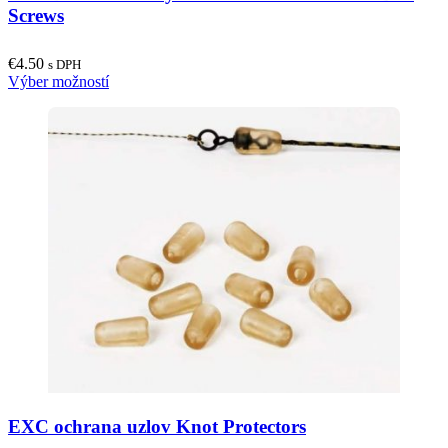
Screws
€
4.50
s DPH
This
Výber možností
product
has
multiple
variants.
The
options
may
be
chosen
on
the
product
page
EXC ochrana uzlov Knot Protectors