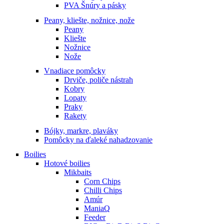
PVA Šnúry a pásky
Peany, kliešte, nožnice, nože
Peany
Kliešte
Nožnice
Nože
Vnadiace pomôcky
Drviče, poliče nástrah
Kobry
Lopaty
Praky
Rakety
Bójky, markre, plaváky
Pomôcky na ďaleké nahadzovanie
Boilies
Hotové boilies
Mikbaits
Corn Chips
Chilli Chips
Amúr
ManiaQ
Feeder