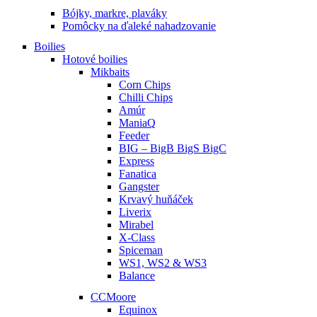
Bójky, markre, plaváky
Pomôcky na ďaleké nahadzovanie
Boilies
Hotové boilies
Mikbaits
Corn Chips
Chilli Chips
Amúr
ManiaQ
Feeder
BIG – BigB BigS BigC
Express
Fanatica
Gangster
Krvavý huňáček
Liverix
Mirabel
X-Class
Spiceman
WS1, WS2 & WS3
Balance
CCMoore
Equinox