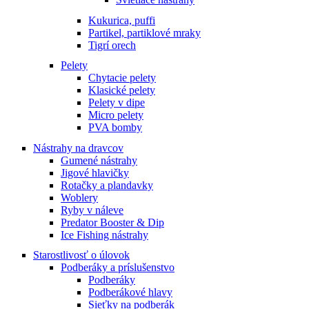
Kukurica, puffi
Partikel, partiklové mraky
Tigrí orech
Pelety
Chytacie pelety
Klasické pelety
Pelety v dipe
Micro pelety
PVA bomby
Nástrahy na dravcov
Gumené nástrahy
Jigové hlavičky
Rotačky a plandavky
Woblery
Ryby v náleve
Predator Booster & Dip
Ice Fishing nástrahy
Starostlivosť o úlovok
Podberáky a príslušenstvo
Podberáky
Podberákové hlavy
Sieťky na podberák