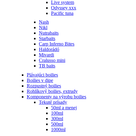
Live system
Odyssey xxx
Pacific tuna
Nash
Nikl
Nutrabaits
Starbaits
Carp Inferno Bites
Haldorádó
Mivardi
Cralusso mini
TB baits
Plávajúci boilies
Boilies v dipe
Rozpustný boilies
Rohlíkový boilies, extrudy
Komponenty na výrobu boilies
Tekuté prísady
50ml a menej
100ml
300ml
500ml
1000ml