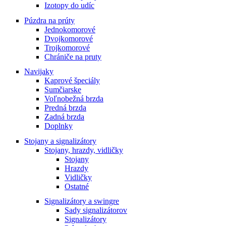
Izotopy do udíc
Púzdra na prúty
Jednokomorové
Dvojkomorové
Trojkomorové
Chrániče na pruty
Navijaky
Kaprové špeciály
Sumčiarske
Voľnobežná brzda
Predná brzda
Zadná brzda
Doplnky
Stojany a signalizátory
Stojany, hrazdy, vidličky
Stojany
Hrazdy
Vidličky
Ostatné
Signalizátory a swingre
Sady signalizátorov
Signalizátory