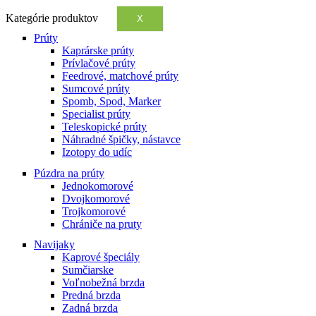
Kategórie produktov
X
Prúty
Kaprárske prúty
Prívlačové prúty
Feedrové, matchové prúty
Sumcové prúty
Spomb, Spod, Marker
Specialist prúty
Teleskopické prúty
Náhradné špičky, nástavce
Izotopy do udíc
Púzdra na prúty
Jednokomorové
Dvojkomorové
Trojkomorové
Chrániče na pruty
Navijaky
Kaprové špeciály
Sumčiarske
Voľnobežná brzda
Predná brzda
Zadná brzda