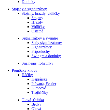
Doplnky
Stojany a signalizátory
Stojany, hrazdy, vidličky
Stojany
Hrazdy
Vidličky
Ostatné
Signalizátory a swingre
Sady signalizátorov
Signalizátory
Príposluchy
Swingre a doplnky
Snag ears, rohatinky
Pomôcky k lovu
Háčiky
Kaprárske
Plávaná, Feeder
Sumcové
Trojháčiky
Olová, ťažítka
Broky
Olová