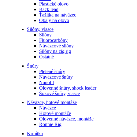
Plastické olovo
Back lead
Ťažítka na náväzec
Obaly na olovo
Silóny, vlasce
Silóny
Fluorocarbóny
Náväzcové silóny
Silóny na zig rig
Ostatné
Šnúry
Pletené šnúry
Náväzcové šnúry
Nanofil
Olovenné šnúry, shock leader
Šokové šnúry, vlasce
Náväzce, hotové montáže
Náväzce
Hotové montáže
Olovenné náväzce, montáže
Ronnie Rig
Krmítka