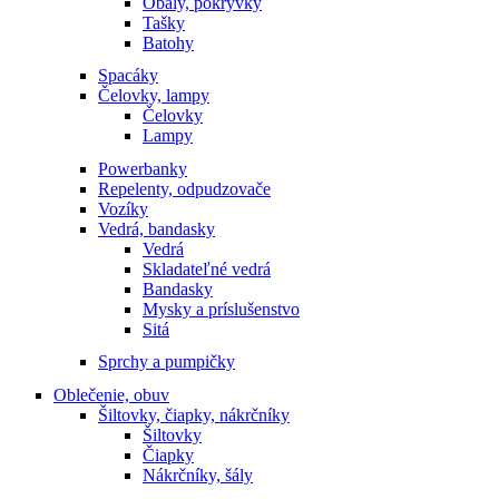
Obaly, pokrývky
Tašky
Batohy
Spacáky
Čelovky, lampy
Čelovky
Lampy
Powerbanky
Repelenty, odpudzovače
Vozíky
Vedrá, bandasky
Vedrá
Skladateľné vedrá
Bandasky
Mysky a príslušenstvo
Sitá
Sprchy a pumpičky
Oblečenie, obuv
Šiltovky, čiapky, nákrčníky
Šiltovky
Čiapky
Nákrčníky, šály