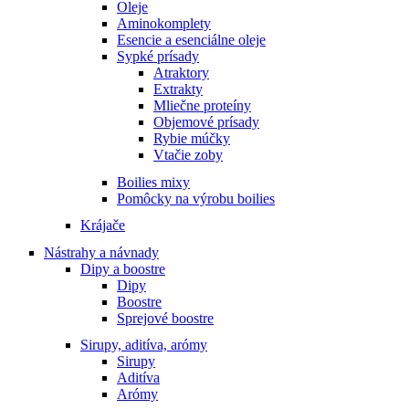
Oleje
Aminokomplety
Esencie a esenciálne oleje
Sypké prísady
Atraktory
Extrakty
Mliečne proteíny
Objemové prísady
Rybie múčky
Vtačie zoby
Boilies mixy
Pomôcky na výrobu boilies
Krájače
Nástrahy a návnady
Dipy a boostre
Dipy
Boostre
Sprejové boostre
Sirupy, aditíva, arómy
Sirupy
Aditíva
Arómy