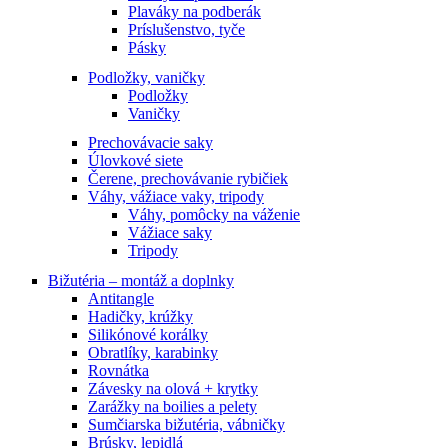
Plaváky na podberák
Príslušenstvo, tyče
Pásky
Podložky, vaničky
Podložky
Vaničky
Prechovávacie saky
Úlovkové siete
Čerene, prechovávanie rybičiek
Váhy, vážiace vaky, tripody
Váhy, pomôcky na váženie
Vážiace saky
Tripody
Bižutéria – montáž a doplnky
Antitangle
Hadičky, krúžky
Silikónové korálky
Obratlíky, karabinky
Rovnátka
Závesky na olová + krytky
Zarážky na boilies a pelety
Sumčiarska bižutéria, vábničky
Brúsky, lepidlá