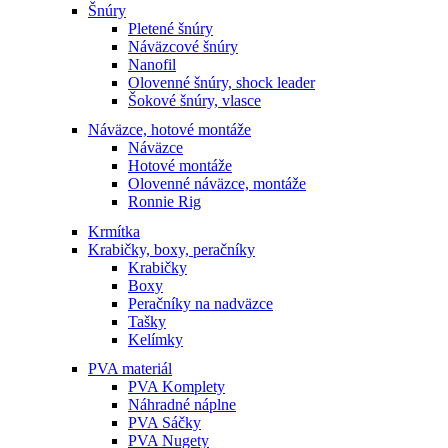
Šnúry
Pletené šnúry
Náväzcové šnúry
Nanofil
Olovenné šnúry, shock leader
Šokové šnúry, vlasce
Náväzce, hotové montáže
Náväzce
Hotové montáže
Olovenné náväzce, montáže
Ronnie Rig
Krmítka
Krabičky, boxy, peračníky
Krabičky
Boxy
Peračníky na nadväzce
Tašky
Kelímky
PVA materiál
PVA Komplety
Náhradné náplne
PVA Sáčky
PVA Nugety