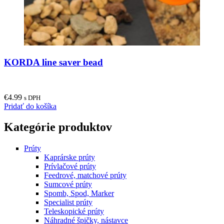
page
KORDA line saver bead
€
4.99
s DPH
Pridať do košíka
Kategórie produktov
Prúty
Kaprárske prúty
Prívlačové prúty
Feedrové, matchové prúty
Sumcové prúty
Spomb, Spod, Marker
Specialist prúty
Teleskopické prúty
Náhradné špičky, nástavce