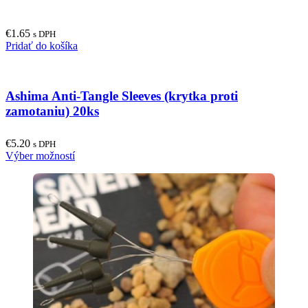
€
1.65
s DPH
Pridať do košíka
Ashima Anti-Tangle Sleeves (krytka proti
zamotaniu) 20ks
€
5.20
s DPH
This
Výber možností
product
has
multiple
variants.
The
options
may
be
chosen
on
the
product