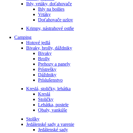
Ihly, vrtáky, doťahovače
Ihly na boilies
Vrtáky
Doťahovače uzlov
Krimpy, nástrahové ostňe
Camping
Hotové jedlá
Bivaky, brolly, dáždniky
Bivaky
Brolly
Prehozy a panely
Prístrešky
Dáždniky
Príslušenstvo
Kreslá, stoličky, lehátka
Kreslá
Stoličky
Lehátka, postele
Obaly, vankúše
Stolíky
Jedálenské sady a varenie
Jedálenské sady