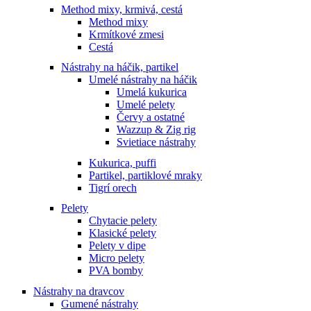
Method mixy, krmivá, cestá
Method mixy
Krmítkové zmesi
Cestá
Nástrahy na háčik, partikel
Umelé nástrahy na háčik
Umelá kukurica
Umelé pelety
Červy a ostatné
Wazzup & Zig rig
Svietiace nástrahy
Kukurica, puffi
Partikel, partiklové mraky
Tigrí orech
Pelety
Chytacie pelety
Klasické pelety
Pelety v dipe
Micro pelety
PVA bomby
Nástrahy na dravcov
Gumené nástrahy