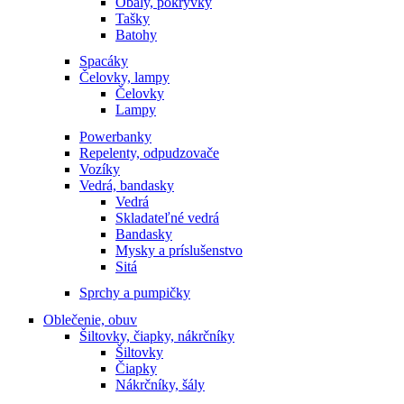
Obaly, pokrývky
Tašky
Batohy
Spacáky
Čelovky, lampy
Čelovky
Lampy
Powerbanky
Repelenty, odpudzovače
Vozíky
Vedrá, bandasky
Vedrá
Skladateľné vedrá
Bandasky
Mysky a príslušenstvo
Sitá
Sprchy a pumpičky
Oblečenie, obuv
Šiltovky, čiapky, nákrčníky
Šiltovky
Čiapky
Nákrčníky, šály