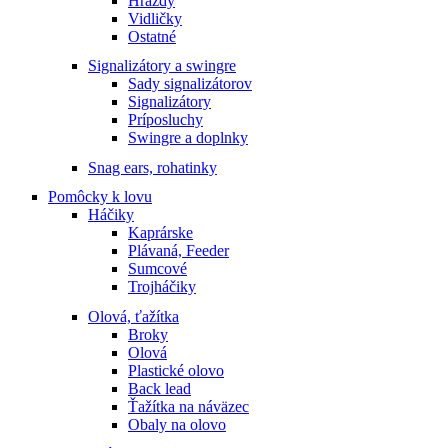
Hrazdy
Vidličky
Ostatné
Signalizátory a swingre
Sady signalizátorov
Signalizátory
Príposluchy
Swingre a doplnky
Snag ears, rohatinky
Pomôcky k lovu
Háčiky
Kaprárske
Plávaná, Feeder
Sumcové
Trojháčiky
Olová, ťažítka
Broky
Olová
Plastické olovo
Back lead
Ťažítka na náväzec
Obaly na olovo