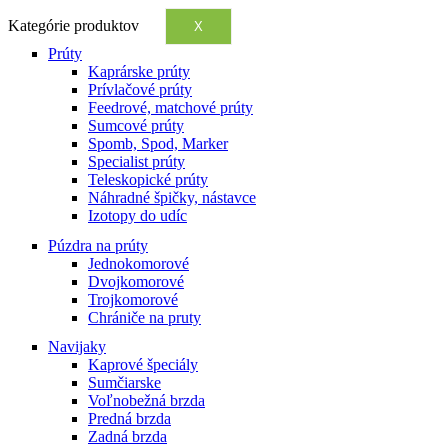
Kategórie produktov
X
Prúty
Kaprárske prúty
Prívlačové prúty
Feedrové, matchové prúty
Sumcové prúty
Spomb, Spod, Marker
Specialist prúty
Teleskopické prúty
Náhradné špičky, nástavce
Izotopy do udíc
Púzdra na prúty
Jednokomorové
Dvojkomorové
Trojkomorové
Chrániče na pruty
Navijaky
Kaprové špeciály
Sumčiarske
Voľnobežná brzda
Predná brzda
Zadná brzda