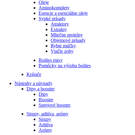
Oleje
Aminokomplety
Esencie a esenciálne oleje
Sypké prísady
Atraktory
Extrakty
Mliečne proteíny
Objemové prísady
Rybie múčky
Vtačie zoby
Boilies mixy
Pomôcky na výrobu boilies
Krájače
Nástrahy a návnady
Dipy a boostre
Dipy
Boostre
Sprejové boostre
Sirupy, aditíva, arómy
Sirupy
Aditíva
Arómy