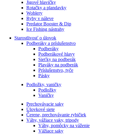
Jigové hlavičky
Rotačky a plandavky
Woblery
Ryby v náleve
Predator Booster & Dip
Ice Fishing nástrahy
Starostlivosť o úlovok
Podberáky a príslušenstvo
Podberáky
Podberákové hlavy
Sieťky na podberák
Plaváky na podberák
Príslušenstvo, tyče
Pásky
Podložky, vaničky
Podložky
Vaničky
Prechovávacie saky
Úlovkové siete
Čerene, prechovávanie rybičiek
Váhy, vážiace vaky, tripody
Váhy, pomôcky na váženie
Vážiace saky