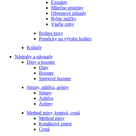
Extrakty
Mliečne proteíny
Objemové prísady
Rybie múčky
Vtačie zoby
Boilies mixy
Pomôcky na výrobu boilies
Krájače
Nástrahy a návnady
Dipy a boostre
Dipy
Boostre
Sprejové boostre
Sirupy, aditíva, arómy
Sirupy
Aditíva
Arómy
Method mixy, krmivá, cestá
Method mixy
Krmítkové zmesi
Cestá