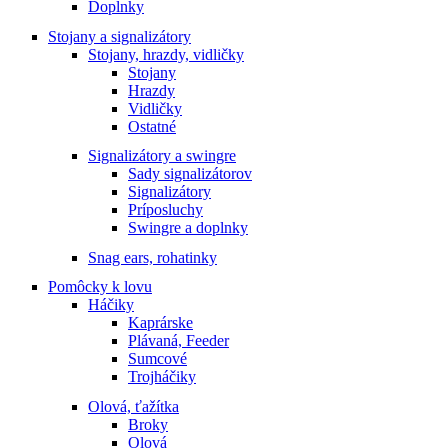
Doplnky
Stojany a signalizátory
Stojany, hrazdy, vidličky
Stojany
Hrazdy
Vidličky
Ostatné
Signalizátory a swingre
Sady signalizátorov
Signalizátory
Príposluchy
Swingre a doplnky
Snag ears, rohatinky
Pomôcky k lovu
Háčiky
Kaprárske
Plávaná, Feeder
Sumcové
Trojháčiky
Olová, ťažítka
Broky
Olová