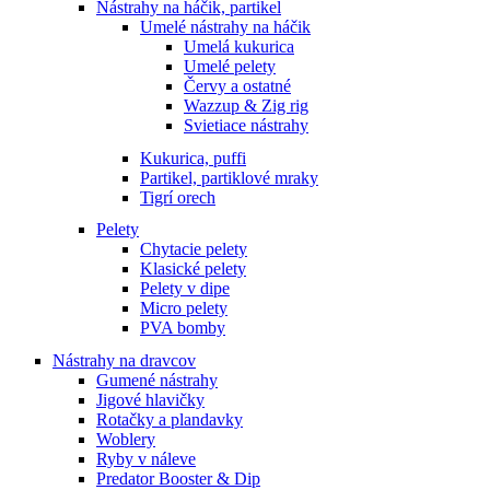
Nástrahy na háčik, partikel
Umelé nástrahy na háčik
Umelá kukurica
Umelé pelety
Červy a ostatné
Wazzup & Zig rig
Svietiace nástrahy
Kukurica, puffi
Partikel, partiklové mraky
Tigrí orech
Pelety
Chytacie pelety
Klasické pelety
Pelety v dipe
Micro pelety
PVA bomby
Nástrahy na dravcov
Gumené nástrahy
Jigové hlavičky
Rotačky a plandavky
Woblery
Ryby v náleve
Predator Booster & Dip