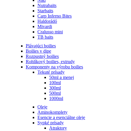
Nikl
Nutrabaits
Starbaits
Carp Inferno Bites
Haldorádó
Mivardi
Cralusso mini
TB baits
Plávajúci boilies
Boilies v dipe
Rozpustný boilies
Rohlíkový boilies, extrudy
Komponenty na výrobu boilies
Tekuté prísady
50ml a menej
100ml
300ml
500ml
1000ml
Oleje
Aminokomplety
Esencie a esenciálne oleje
Sypké prísady
Atraktory