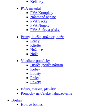
Kelímky
PVA materiál
PVA Komplety
Náhradné náplne
PVA Sáčky
PVA Nugety
PVA Šnúry a pásky
Peany, kliešte, nožnice, nože
Peany
Kliešte
Nožnice
Nože
Vnadiace pomôcky
Drviče, poliče nástrah
Kobry
Lopaty
Praky
Rakety
Bójky, markre, plaváky
Pomôcky na ďaleké nahadzovanie
Boilies
Hotové boilies