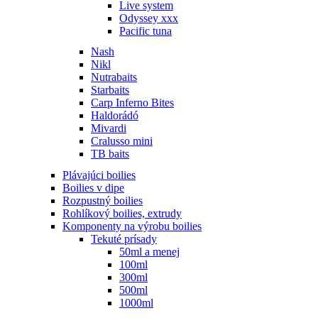
Live system
Odyssey xxx
Pacific tuna
Nash
Nikl
Nutrabaits
Starbaits
Carp Inferno Bites
Haldorádó
Mivardi
Cralusso mini
TB baits
Plávajúci boilies
Boilies v dipe
Rozpustný boilies
Rohlíkový boilies, extrudy
Komponenty na výrobu boilies
Tekuté prísady
50ml a menej
100ml
300ml
500ml
1000ml