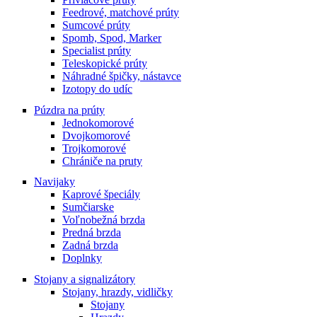
Feedrové, matchové prúty
Sumcové prúty
Spomb, Spod, Marker
Specialist prúty
Teleskopické prúty
Náhradné špičky, nástavce
Izotopy do udíc
Púzdra na prúty
Jednokomorové
Dvojkomorové
Trojkomorové
Chrániče na pruty
Navijaky
Kaprové špeciály
Sumčiarske
Voľnobežná brzda
Predná brzda
Zadná brzda
Doplnky
Stojany a signalizátory
Stojany, hrazdy, vidličky
Stojany