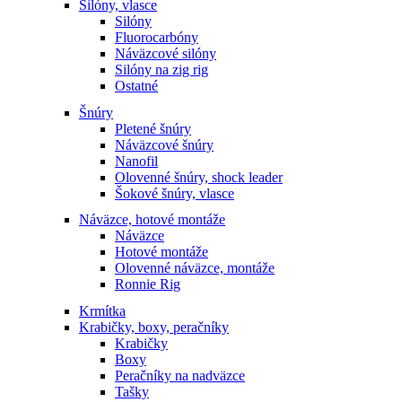
Silóny, vlasce
Silóny
Fluorocarbóny
Náväzcové silóny
Silóny na zig rig
Ostatné
Šnúry
Pletené šnúry
Náväzcové šnúry
Nanofil
Olovenné šnúry, shock leader
Šokové šnúry, vlasce
Náväzce, hotové montáže
Náväzce
Hotové montáže
Olovenné náväzce, montáže
Ronnie Rig
Krmítka
Krabičky, boxy, peračníky
Krabičky
Boxy
Peračníky na nadväzce
Tašky