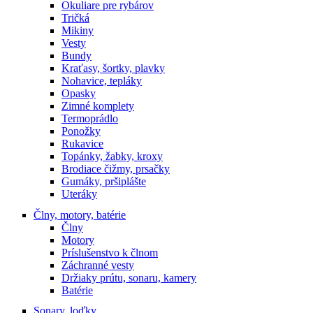
Okuliare pre rybárov
Tričká
Mikiny
Vesty
Bundy
Kraťasy, šortky, plavky
Nohavice, tepláky
Opasky
Zimné komplety
Termoprádlo
Ponožky
Rukavice
Topánky, žabky, kroxy
Brodiace čižmy, prsačky
Gumáky, pršiplášte
Uteráky
Člny, motory, batérie
Člny
Motory
Príslušenstvo k člnom
Záchranné vesty
Držiaky prútu, sonaru, kamery
Batérie
Sonary, loďky