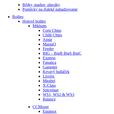
Bójky, markre, plaváky
Pomôcky na ďaleké nahadzovanie
Boilies
Hotové boilies
Mikbaits
Corn Chips
Chilli Chips
Amúr
ManiaQ
Feeder
BIG – BigB BigS BigC
Express
Fanatica
Gangster
Krvavý huňáček
Liverix
Mirabel
X-Class
Spiceman
WS1, WS2 & WS3
Balance
CCMoore
Equinox