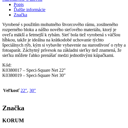
Popis
Ďalšie informácie
Značka
Vyrobené s použitím mohutného štvorcového rámu, zosilneného
rozperného bloku a nášho nového sieťového materiálu, ktorý je
oveľa mäkší a šetrnejší k rybám. Sieť bola tiež vyrobená s väčšou
hĺbkou, takže je ideálna na krátkodobé uchovanie týchto
špeciálnych rýb, kým si vybavíte vybavenie na starostlivosť o ryby a
fotoaparát. Záchytný prívesok na základni sieťky tiež znamená, že
sieťku môžete ľahko prenášať medzi jednotlivými kúpačkami.
Kód:
K0380017 – Speci-Square Net 22″
K0380019 – Speci-Square Net 30″
Veľkosť
22″
,
30"
Značka
KORUM