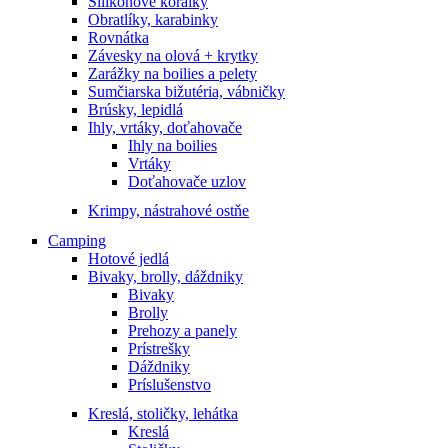
Silikónové korálky
Obratlíky, karabinky
Rovnátka
Závesky na olová + krytky
Zarážky na boilies a pelety
Sumčiarska bižutéria, vábničky
Brúsky, lepidlá
Ihly, vrtáky, doťahovače
Ihly na boilies
Vrtáky
Doťahovače uzlov
Krimpy, nástrahové ostňe
Camping
Hotové jedlá
Bivaky, brolly, dáždniky
Bivaky
Brolly
Prehozy a panely
Prístrešky
Dáždniky
Príslušenstvo
Kreslá, stoličky, lehátka
Kreslá