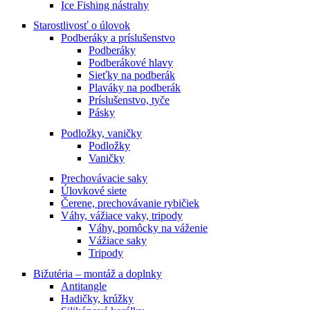
Ice Fishing nástrahy
Starostlivosť o úlovok
Podberáky a príslušenstvo
Podberáky
Podberákové hlavy
Sieťky na podberák
Plaváky na podberák
Príslušenstvo, tyče
Pásky
Podložky, vaničky
Podložky
Vaničky
Prechovávacie saky
Úlovkové siete
Čerene, prechovávanie rybičiek
Váhy, vážiace vaky, tripody
Váhy, pomôcky na váženie
Vážiace saky
Tripody
Bižutéria – montáž a doplnky
Antitangle
Hadičky, krúžky