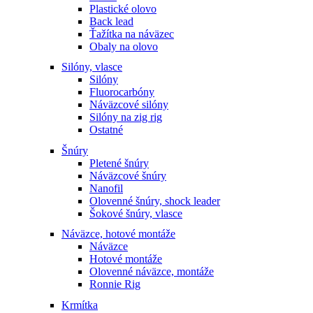
Plastické olovo
Back lead
Ťažítka na náväzec
Obaly na olovo
Silóny, vlasce
Silóny
Fluorocarbóny
Náväzcové silóny
Silóny na zig rig
Ostatné
Šnúry
Pletené šnúry
Náväzcové šnúry
Nanofil
Olovenné šnúry, shock leader
Šokové šnúry, vlasce
Náväzce, hotové montáže
Náväzce
Hotové montáže
Olovenné náväzce, montáže
Ronnie Rig
Krmítka