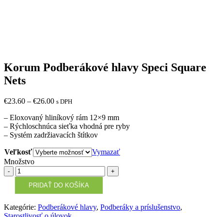
Korum Podberákové hlavy Speci Square
Nets
€
23.60
–
€
26.00
s DPH
– Eloxovaný hliníkový rám 12×9 mm
– Rýchloschnúca sieťka vhodná pre ryby
– Systém zadržiavacích štítkov
Veľkosť
Vymazať
Množstvo
Množstvo
PRIDAŤ DO KOŠÍKA
Kategórie:
Podberákové hlavy
,
Podberáky a príslušenstvo
,
Starostlivosť o úlovok