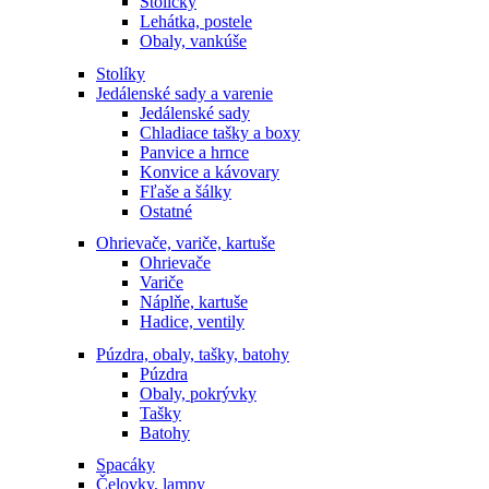
Stoličky
Lehátka, postele
Obaly, vankúše
Stolíky
Jedálenské sady a varenie
Jedálenské sady
Chladiace tašky a boxy
Panvice a hrnce
Konvice a kávovary
Fľaše a šálky
Ostatné
Ohrievače, variče, kartuše
Ohrievače
Variče
Náplňe, kartuše
Hadice, ventily
Púzdra, obaly, tašky, batohy
Púzdra
Obaly, pokrývky
Tašky
Batohy
Spacáky
Čelovky, lampy