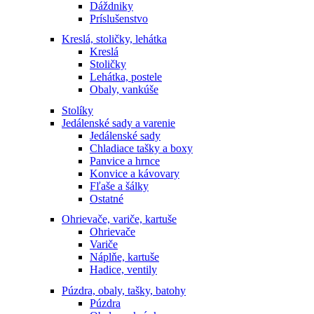
Dáždniky
Príslušenstvo
Kreslá, stoličky, lehátka
Kreslá
Stoličky
Lehátka, postele
Obaly, vankúše
Stolíky
Jedálenské sady a varenie
Jedálenské sady
Chladiace tašky a boxy
Panvice a hrnce
Konvice a kávovary
Fľaše a šálky
Ostatné
Ohrievače, variče, kartuše
Ohrievače
Variče
Náplňe, kartuše
Hadice, ventily
Púzdra, obaly, tašky, batohy
Púzdra