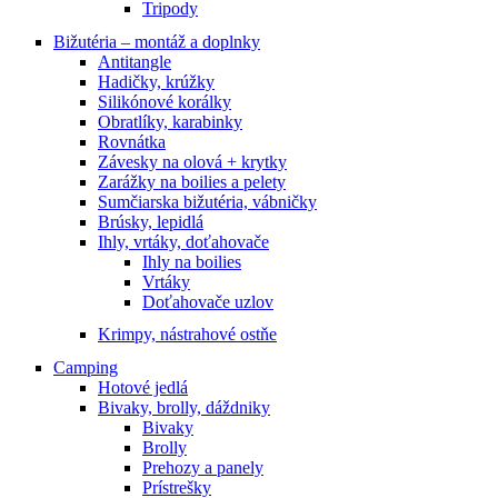
Tripody
Bižutéria – montáž a doplnky
Antitangle
Hadičky, krúžky
Silikónové korálky
Obratlíky, karabinky
Rovnátka
Závesky na olová + krytky
Zarážky na boilies a pelety
Sumčiarska bižutéria, vábničky
Brúsky, lepidlá
Ihly, vrtáky, doťahovače
Ihly na boilies
Vrtáky
Doťahovače uzlov
Krimpy, nástrahové ostňe
Camping
Hotové jedlá
Bivaky, brolly, dáždniky
Bivaky
Brolly
Prehozy a panely
Prístrešky