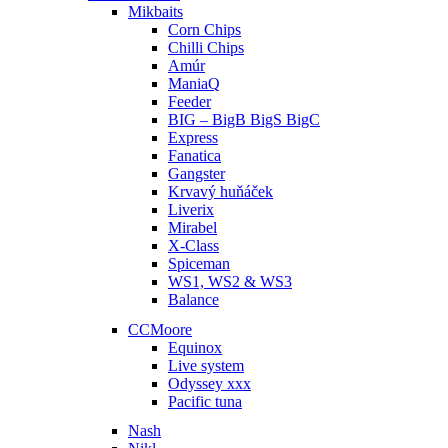
Mikbaits
Corn Chips
Chilli Chips
Amúr
ManiaQ
Feeder
BIG – BigB BigS BigC
Express
Fanatica
Gangster
Krvavý huňáček
Liverix
Mirabel
X-Class
Spiceman
WS1, WS2 & WS3
Balance
CCMoore
Equinox
Live system
Odyssey xxx
Pacific tuna
Nash