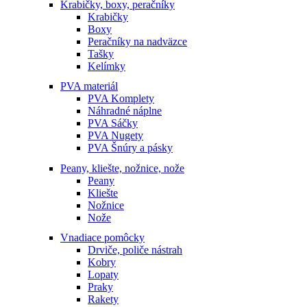
Krabičky, boxy, peračníky
Krabičky
Boxy
Peračníky na nadväzce
Tašky
Kelímky
PVA materiál
PVA Komplety
Náhradné náplne
PVA Sáčky
PVA Nugety
PVA Šnúry a pásky
Peany, kliešte, nožnice, nože
Peany
Kliešte
Nožnice
Nože
Vnadiace pomôcky
Drviče, poliče nástrah
Kobry
Lopaty
Praky
Rakety