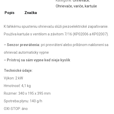
Kategórie:
Ohrievače
,
Ohrievače, variče, kartuše
Popis
Značka
K ľahkému spusteniu ohrievaču slúži piezoelektrické zapaľovanie.
Používa kartuše s ventilom a závitom 7/16 (KP02006 a KP02007).
– Senzor prevrátenia:
pri prevrátení alebo prílišnom naklonení sa
ohrievač automaticky vypne
– Prístroj sa sám vypne keď nieje kyslík
Technické údaje:
Výkon: 2 kW
Hmotnosť: 4,1 kg
Rozmer: 340 x 195 x 395 mm
Spotreba plynu: 140 g/h
OXI-STOP: áno