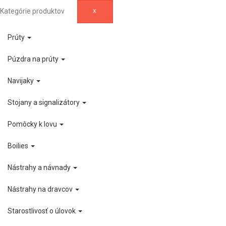
Kategórie produktov
X
Prúty
Púzdra na prúty
Navijaky
Stojany a signalizátory
Pomôcky k lovu
Boilies
Nástrahy a návnady
Nástrahy na dravcov
Starostlivosť o úlovok