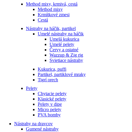
Method mixy, krmivá, cestá
Method mixy
Krmítkové zmesi
Cestá
Nástrahy na háčik, partikel
Umelé nástrahy na háčik
Umelá kukurica
Umelé pelety
Červy a ostatné
Wazzup & Zig rig
Svietiace nástrahy
Kukurica, puffi
Partikel, partiklové mraky
Tigrí orech
Pelety
Chytacie pelety
Klasické pelety
Pelety v dipe
Micro pelety
PVA bomby
Nástrahy na dravcov
Gumené nástrahy