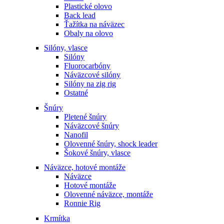
Plastické olovo
Back lead
Ťažítka na náväzec
Obaly na olovo
Silóny, vlasce
Silóny
Fluorocarbóny
Náväzcové silóny
Silóny na zig rig
Ostatné
Šnúry
Pletené šnúry
Náväzcové šnúry
Nanofil
Olovenné šnúry, shock leader
Šokové šnúry, vlasce
Náväzce, hotové montáže
Náväzce
Hotové montáže
Olovenné náväzce, montáže
Ronnie Rig
Krmítka