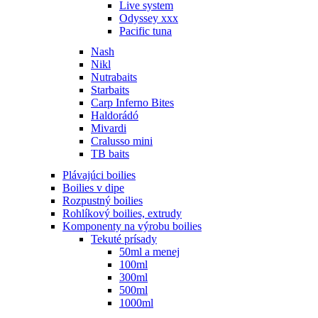
Live system
Odyssey xxx
Pacific tuna
Nash
Nikl
Nutrabaits
Starbaits
Carp Inferno Bites
Haldorádó
Mivardi
Cralusso mini
TB baits
Plávajúci boilies
Boilies v dipe
Rozpustný boilies
Rohlíkový boilies, extrudy
Komponenty na výrobu boilies
Tekuté prísady
50ml a menej
100ml
300ml
500ml
1000ml