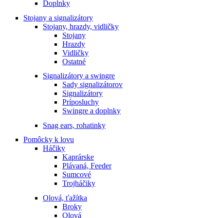
Doplnky
Stojany a signalizátory
Stojany, hrazdy, vidličky
Stojany
Hrazdy
Vidličky
Ostatné
Signalizátory a swingre
Sady signalizátorov
Signalizátory
Príposluchy
Swingre a doplnky
Snag ears, rohatinky
Pomôcky k lovu
Háčiky
Kaprárske
Plávaná, Feeder
Sumcové
Trojháčiky
Olová, ťažítka
Broky
Olová