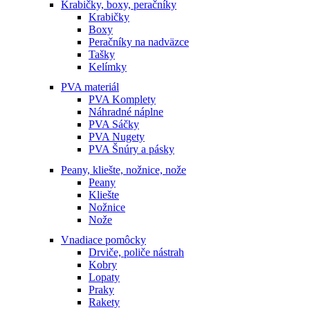
Krabičky, boxy, peračníky
Krabičky
Boxy
Peračníky na nadväzce
Tašky
Kelímky
PVA materiál
PVA Komplety
Náhradné náplne
PVA Sáčky
PVA Nugety
PVA Šnúry a pásky
Peany, kliešte, nožnice, nože
Peany
Kliešte
Nožnice
Nože
Vnadiace pomôcky
Drviče, poliče nástrah
Kobry
Lopaty
Praky
Rakety