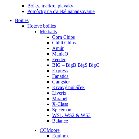
Bójky, markre, plaváky
Pomôcky na ďaleké nahadzovanie
Boilies
Hotové boilies
Mikbaits
Corn Chips
Chilli Chips
Amúr
ManiaQ
Feeder
BIG – BigB BigS BigC
Express
Fanatica
Gangster
Krvavý huňáček
Liverix
Mirabel
X-Class
Spiceman
WS1, WS2 & WS3
Balance
CCMoore
Equinox