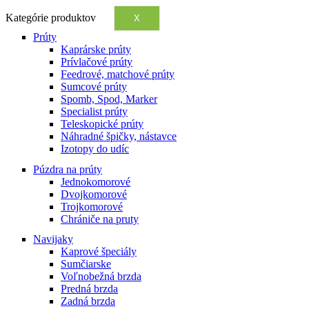
Kategórie produktov
X
Prúty
Kaprárske prúty
Prívlačové prúty
Feedrové, matchové prúty
Sumcové prúty
Spomb, Spod, Marker
Specialist prúty
Teleskopické prúty
Náhradné špičky, nástavce
Izotopy do udíc
Púzdra na prúty
Jednokomorové
Dvojkomorové
Trojkomorové
Chrániče na pruty
Navijaky
Kaprové špeciály
Sumčiarske
Voľnobežná brzda
Predná brzda
Zadná brzda