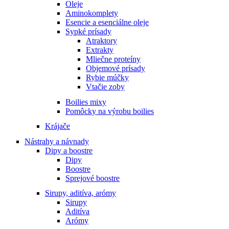
Oleje
Aminokomplety
Esencie a esenciálne oleje
Sypké prísady
Atraktory
Extrakty
Mliečne proteíny
Objemové prísady
Rybie múčky
Vtačie zoby
Boilies mixy
Pomôcky na výrobu boilies
Krájače
Nástrahy a návnady
Dipy a boostre
Dipy
Boostre
Sprejové boostre
Sirupy, aditíva, arómy
Sirupy
Aditíva
Arómy