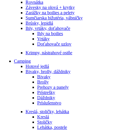
Rovnátka
Závesky na olová + krytky
Zarážky na boilies a pelety
Sumčiarska bižutéria, vábničky
Brúsky, lepidlá
Ihly, vrtáky, doťahovače
Ihly na boilies
Vrtáky
Doťahovače uzlov
Krimpy, nástrahové ostňe
Camping
Hotové jedlá
Bivaky, brolly, dáždniky
Bivaky
Brolly
Prehozy a panely
Prístrešky
Dáždniky
Príslušenstvo
Kreslá, stoličky, lehátka
Kreslá
Stoličky
Lehátka, postele