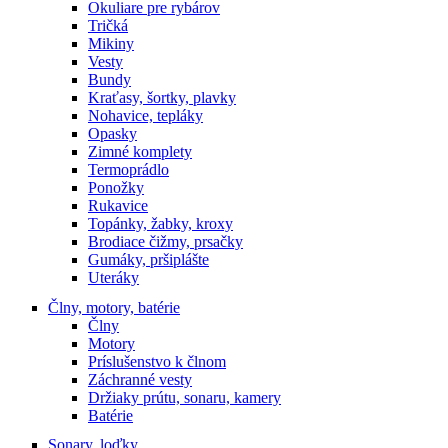
Okuliare pre rybárov
Tričká
Mikiny
Vesty
Bundy
Kraťasy, šortky, plavky
Nohavice, tepláky
Opasky
Zimné komplety
Termoprádlo
Ponožky
Rukavice
Topánky, žabky, kroxy
Brodiace čižmy, prsačky
Gumáky, pršiplášte
Uteráky
Člny, motory, batérie
Člny
Motory
Príslušenstvo k člnom
Záchranné vesty
Držiaky prútu, sonaru, kamery
Batérie
Sonary, loďky