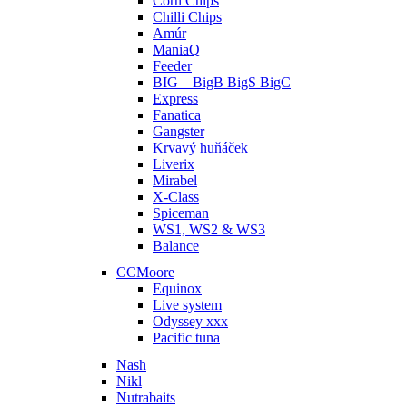
Corn Chips
Chilli Chips
Amúr
ManiaQ
Feeder
BIG – BigB BigS BigC
Express
Fanatica
Gangster
Krvavý huňáček
Liverix
Mirabel
X-Class
Spiceman
WS1, WS2 & WS3
Balance
CCMoore
Equinox
Live system
Odyssey xxx
Pacific tuna
Nash
Nikl
Nutrabaits