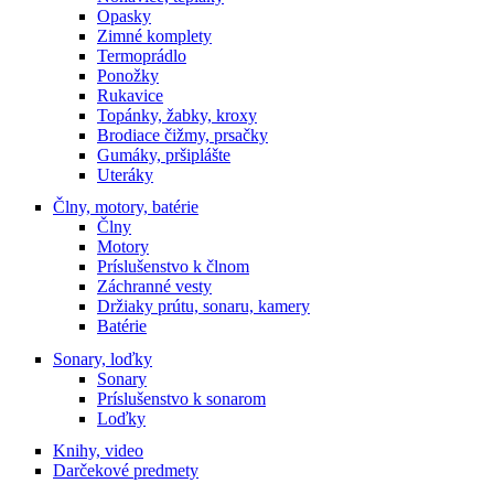
Opasky
Zimné komplety
Termoprádlo
Ponožky
Rukavice
Topánky, žabky, kroxy
Brodiace čižmy, prsačky
Gumáky, pršiplášte
Uteráky
Člny, motory, batérie
Člny
Motory
Príslušenstvo k člnom
Záchranné vesty
Držiaky prútu, sonaru, kamery
Batérie
Sonary, loďky
Sonary
Príslušenstvo k sonarom
Loďky
Knihy, video
Darčekové predmety