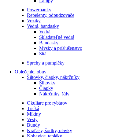
Lampy
Powerbanky
Repelenty, odpudzovače
Vozíky
Vedrá, bandasky
Vedrá
Skladateľné vedrá
Bandasky
Mysky a príslušenstvo
Sitá
Sprchy a pumpičky
Oblečenie, obuv
Šiltovky, čiapky, nákrčníky
Šiltovky
Čiapky
Nákrčníky, šály
Okuliare pre rybárov
Tričká
Mikiny
Vesty
Bundy
Kraťasy, šortky, plavky
Nohavice, tepláky