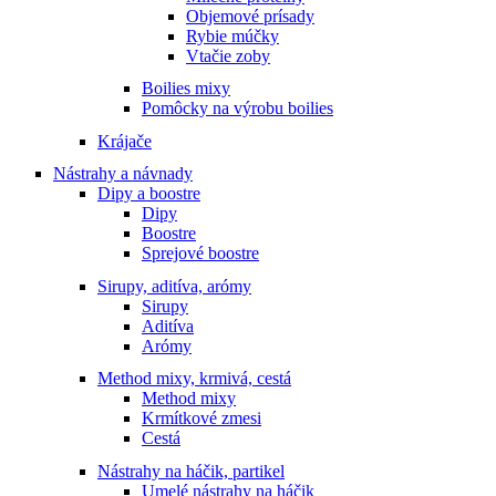
Objemové prísady
Rybie múčky
Vtačie zoby
Boilies mixy
Pomôcky na výrobu boilies
Krájače
Nástrahy a návnady
Dipy a boostre
Dipy
Boostre
Sprejové boostre
Sirupy, aditíva, arómy
Sirupy
Aditíva
Arómy
Method mixy, krmivá, cestá
Method mixy
Krmítkové zmesi
Cestá
Nástrahy na háčik, partikel
Umelé nástrahy na háčik