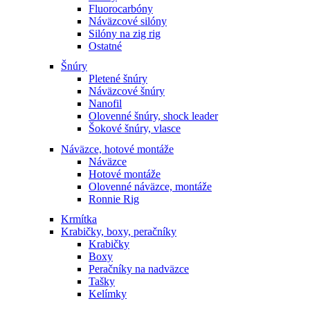
Fluorocarbóny
Náväzcové silóny
Silóny na zig rig
Ostatné
Šnúry
Pletené šnúry
Náväzcové šnúry
Nanofil
Olovenné šnúry, shock leader
Šokové šnúry, vlasce
Náväzce, hotové montáže
Náväzce
Hotové montáže
Olovenné náväzce, montáže
Ronnie Rig
Krmítka
Krabičky, boxy, peračníky
Krabičky
Boxy
Peračníky na nadväzce
Tašky
Kelímky