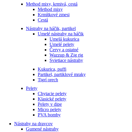
Method mixy, krmivá, cestá
Method mixy
Krmítkové zmesi
Cestá
Nástrahy na háčik, partikel
Umelé nástrahy na háčik
Umelá kukurica
Umelé pelety
Červy a ostatné
Wazzup & Zig rig
Svietiace nástrahy
Kukurica, puffi
Partikel, partiklové mraky
Tigrí orech
Pelety
Chytacie pelety
Klasické pelety
Pelety v dipe
Micro pelety
PVA bomby
Nástrahy na dravcov
Gumené nástrahy