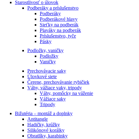
Starostlivosť o úlovok
Podberáky a príslušenstvo
Podberáky
Podberákové hlavy
Sieťky na podberák
Plaváky na podberák
Príslušenstvo, tyče
Pásky
Podložky, vaničky
Podložky
Vaničky
Prechovávacie saky
Úlovkové siete
Čerene, prechovávanie rybičiek
Váhy, vážiace vaky, tripody
Váhy, pomôcky na váženie
Vážiace saky
Tripody
Bižutéria – montáž a doplnky
Antitangle
Hadičky, krúžky
Silikónové korálky
Obratlíky, karabinky