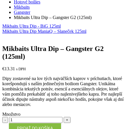
Hotové boilies
Mikbaits
Gangster
Mikbaits Ultra Dip – Gangster G2 (125ml)
Mikbaits Ultra Dip - BiG 125ml
Mikbaits Ultra Dip ManiaQ – Slaneček 125ml
Mikbaits Ultra Dip – Gangster G2
(125ml)
€
13.31
s DPH
Dipy zostavené na lov tých najväčších kaprov v príchutiach, ktoré
korešpondujú s naším jedinečným boiliom Gangster. Unikátna
kombinácia tekutých potráv, esencií a esenciálnych olejov, ktoré
vám pomôžu prekabátiť aj toho najlenivejšieho kapra. Pre najlepší
účinok dipujte nástrahy aspoň niekoľko hodín, pokojne však aj dní
alebo mesiacov.
Množstvo
Množstvo
PRIDAŤ DO KOŠÍKA