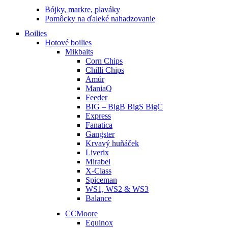
Bójky, markre, plaváky
Pomôcky na ďaleké nahadzovanie
Boilies
Hotové boilies
Mikbaits
Corn Chips
Chilli Chips
Amúr
ManiaQ
Feeder
BIG – BigB BigS BigC
Express
Fanatica
Gangster
Krvavý huňáček
Liverix
Mirabel
X-Class
Spiceman
WS1, WS2 & WS3
Balance
CCMoore
Equinox