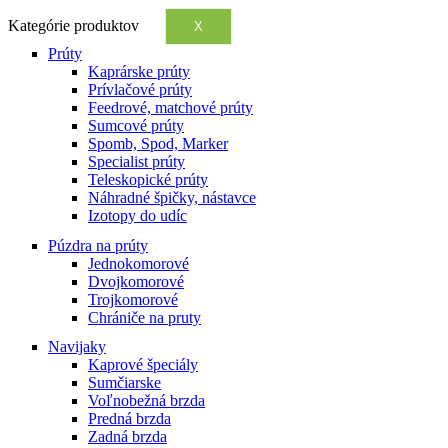
Kategórie produktov
X
Prúty
Kaprárske prúty
Prívlačové prúty
Feedrové, matchové prúty
Sumcové prúty
Spomb, Spod, Marker
Specialist prúty
Teleskopické prúty
Náhradné špičky, nástavce
Izotopy do udíc
Púzdra na prúty
Jednokomorové
Dvojkomorové
Trojkomorové
Chrániče na pruty
Navijaky
Kaprové špeciály
Sumčiarske
Voľnobežná brzda
Predná brzda
Zadná brzda