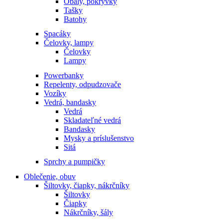
Obaly, pokrývky
Tašky
Batohy
Spacáky
Čelovky, lampy
Čelovky
Lampy
Powerbanky
Repelenty, odpudzovače
Vozíky
Vedrá, bandasky
Vedrá
Skladateľné vedrá
Bandasky
Mysky a príslušenstvo
Sitá
Sprchy a pumpičky
Oblečenie, obuv
Šiltovky, čiapky, nákrčníky
Šiltovky
Čiapky
Nákrčníky, šály