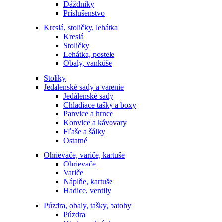
Dáždniky
Príslušenstvo
Kreslá, stoličky, lehátka
Kreslá
Stoličky
Lehátka, postele
Obaly, vankúše
Stolíky
Jedálenské sady a varenie
Jedálenské sady
Chladiace tašky a boxy
Panvice a hrnce
Konvice a kávovary
Fľaše a šálky
Ostatné
Ohrievače, variče, kartuše
Ohrievače
Variče
Náplňe, kartuše
Hadice, ventily
Púzdra, obaly, tašky, batohy
Púzdra