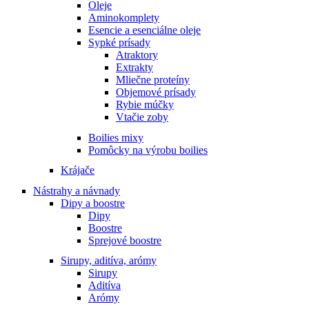
Oleje
Aminokomplety
Esencie a esenciálne oleje
Sypké prísady
Atraktory
Extrakty
Mliečne proteíny
Objemové prísady
Rybie múčky
Vtačie zoby
Boilies mixy
Pomôcky na výrobu boilies
Krájače
Nástrahy a návnady
Dipy a boostre
Dipy
Boostre
Sprejové boostre
Sirupy, aditíva, arómy
Sirupy
Aditíva
Arómy