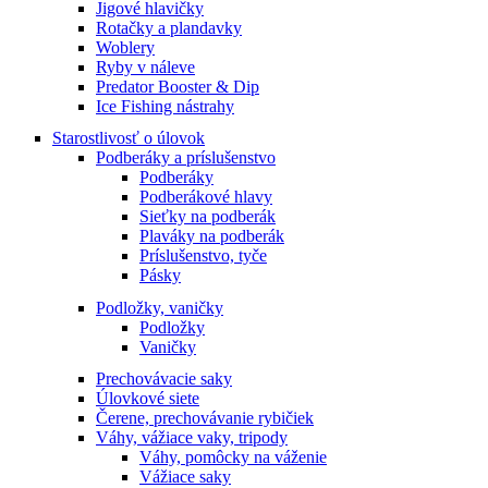
Jigové hlavičky
Rotačky a plandavky
Woblery
Ryby v náleve
Predator Booster & Dip
Ice Fishing nástrahy
Starostlivosť o úlovok
Podberáky a príslušenstvo
Podberáky
Podberákové hlavy
Sieťky na podberák
Plaváky na podberák
Príslušenstvo, tyče
Pásky
Podložky, vaničky
Podložky
Vaničky
Prechovávacie saky
Úlovkové siete
Čerene, prechovávanie rybičiek
Váhy, vážiace vaky, tripody
Váhy, pomôcky na váženie
Vážiace saky