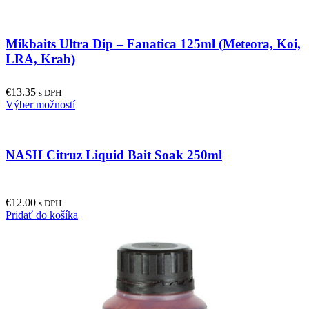
product
has
multiple
Mikbaits Ultra Dip – Fanatica 125ml (Meteora, Koi,
variants.
The
LRA, Krab)
options
may
€
13.35
be
s DPH
This
Výber možností
chosen
product
on
has
the
multiple
product
NASH Citruz Liquid Bait Soak 250ml
variants.
page
The
options
may
€
12.00
be
s DPH
Pridať do košíka
chosen
on
the
product
page