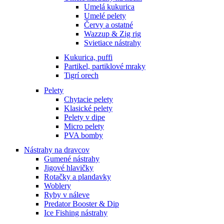
Umelá kukurica
Umelé pelety
Červy a ostatné
Wazzup & Zig rig
Svietiace nástrahy
Kukurica, puffi
Partikel, partiklové mraky
Tigrí orech
Pelety
Chytacie pelety
Klasické pelety
Pelety v dipe
Micro pelety
PVA bomby
Nástrahy na dravcov
Gumené nástrahy
Jigové hlavičky
Rotačky a plandavky
Woblery
Ryby v náleve
Predator Booster & Dip
Ice Fishing nástrahy