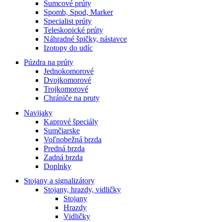
Sumcové prúty
Spomb, Spod, Marker
Specialist prúty
Teleskopické prúty
Náhradné špičky, nástavce
Izotopy do udíc
Púzdra na prúty
Jednokomorové
Dvojkomorové
Trojkomorové
Chrániče na pruty
Navijaky
Kaprové špeciály
Sumčiarske
Voľnobežná brzda
Predná brzda
Zadná brzda
Doplnky
Stojany a signalizátory
Stojany, hrazdy, vidličky
Stojany
Hrazdy
Vidličky