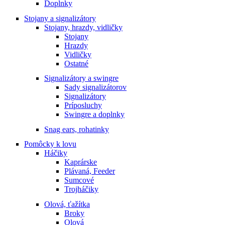
Doplnky
Stojany a signalizátory
Stojany, hrazdy, vidličky
Stojany
Hrazdy
Vidličky
Ostatné
Signalizátory a swingre
Sady signalizátorov
Signalizátory
Príposluchy
Swingre a doplnky
Snag ears, rohatinky
Pomôcky k lovu
Háčiky
Kaprárske
Plávaná, Feeder
Sumcové
Trojháčiky
Olová, ťažítka
Broky
Olová