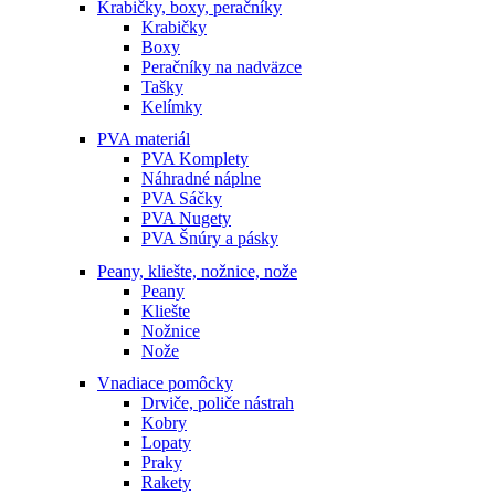
Krabičky, boxy, peračníky
Krabičky
Boxy
Peračníky na nadväzce
Tašky
Kelímky
PVA materiál
PVA Komplety
Náhradné náplne
PVA Sáčky
PVA Nugety
PVA Šnúry a pásky
Peany, kliešte, nožnice, nože
Peany
Kliešte
Nožnice
Nože
Vnadiace pomôcky
Drviče, poliče nástrah
Kobry
Lopaty
Praky
Rakety