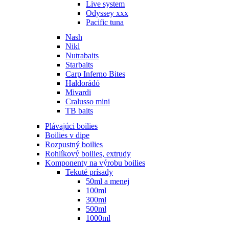
Live system
Odyssey xxx
Pacific tuna
Nash
Nikl
Nutrabaits
Starbaits
Carp Inferno Bites
Haldorádó
Mivardi
Cralusso mini
TB baits
Plávajúci boilies
Boilies v dipe
Rozpustný boilies
Rohlíkový boilies, extrudy
Komponenty na výrobu boilies
Tekuté prísady
50ml a menej
100ml
300ml
500ml
1000ml