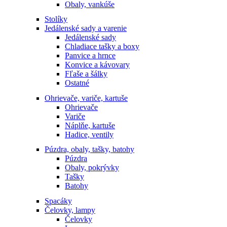
Obaly, vankúše
Stolíky
Jedálenské sady a varenie
Jedálenské sady
Chladiace tašky a boxy
Panvice a hrnce
Konvice a kávovary
Fľaše a šálky
Ostatné
Ohrievače, variče, kartuše
Ohrievače
Variče
Náplňe, kartuše
Hadice, ventily
Púzdra, obaly, tašky, batohy
Púzdra
Obaly, pokrývky
Tašky
Batohy
Spacáky
Čelovky, lampy
Čelovky