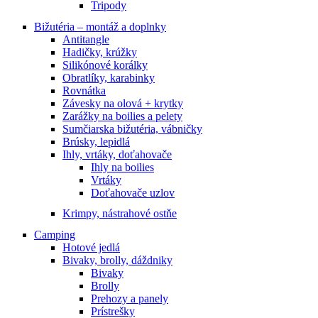
Tripody
Bižutéria – montáž a doplnky
Antitangle
Hadičky, krúžky
Silikónové korálky
Obratlíky, karabinky
Rovnátka
Závesky na olová + krytky
Zarážky na boilies a pelety
Sumčiarska bižutéria, vábničky
Brúsky, lepidlá
Ihly, vrtáky, doťahovače
Ihly na boilies
Vrtáky
Doťahovače uzlov
Krimpy, nástrahové ostňe
Camping
Hotové jedlá
Bivaky, brolly, dáždniky
Bivaky
Brolly
Prehozy a panely
Prístrešky