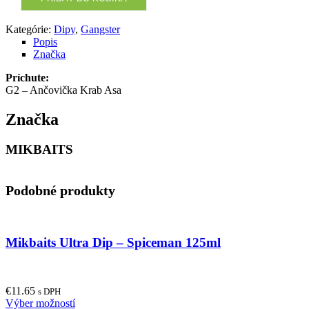
Kategórie:
Dipy
,
Gangster
Popis
Značka
Príchute:
G2 – Ančovička Krab Asa
Značka
MIKBAITS
Podobné produkty
Mikbaits Ultra Dip – Spiceman 125ml
€
11.65
s DPH
This
Výber možností