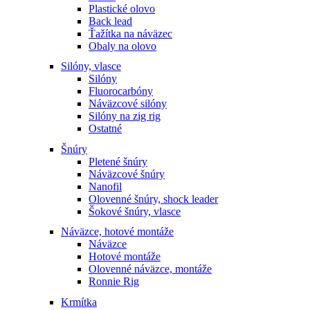
Plastické olovo
Back lead
Ťažítka na náväzec
Obaly na olovo
Silóny, vlasce
Silóny
Fluorocarbóny
Náväzcové silóny
Silóny na zig rig
Ostatné
Šnúry
Pletené šnúry
Náväzcové šnúry
Nanofil
Olovenné šnúry, shock leader
Šokové šnúry, vlasce
Náväzce, hotové montáže
Náväzce
Hotové montáže
Olovenné náväzce, montáže
Ronnie Rig
Krmítka