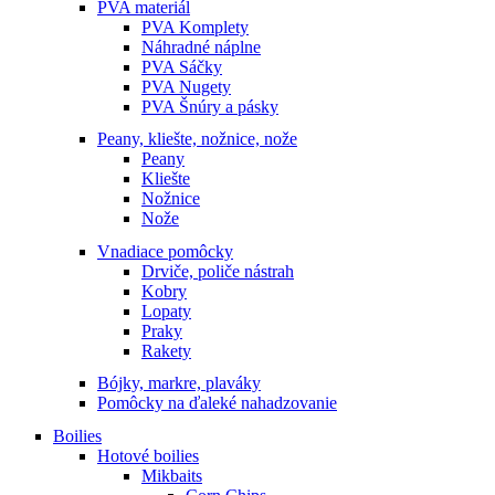
PVA materiál
PVA Komplety
Náhradné náplne
PVA Sáčky
PVA Nugety
PVA Šnúry a pásky
Peany, kliešte, nožnice, nože
Peany
Kliešte
Nožnice
Nože
Vnadiace pomôcky
Drviče, poliče nástrah
Kobry
Lopaty
Praky
Rakety
Bójky, markre, plaváky
Pomôcky na ďaleké nahadzovanie
Boilies
Hotové boilies
Mikbaits