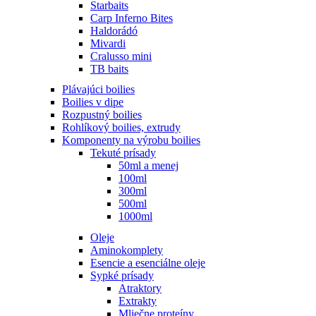
Starbaits
Carp Inferno Bites
Haldorádó
Mivardi
Cralusso mini
TB baits
Plávajúci boilies
Boilies v dipe
Rozpustný boilies
Rohlíkový boilies, extrudy
Komponenty na výrobu boilies
Tekuté prísady
50ml a menej
100ml
300ml
500ml
1000ml
Oleje
Aminokomplety
Esencie a esenciálne oleje
Sypké prísady
Atraktory
Extrakty
Mliečne proteíny