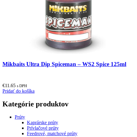
Mikbaits Ultra Dip Spiceman – WS2 Spice 125ml
€
11.65
s DPH
Pridať do košíka
Kategórie produktov
Prúty
Kaprárske prúty
Prívlačové prúty
Feedrové, matchové prúty