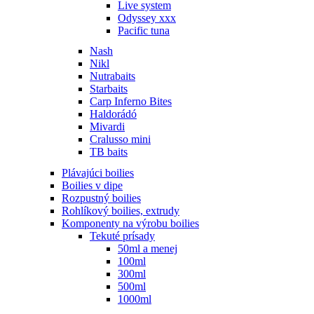
Live system
Odyssey xxx
Pacific tuna
Nash
Nikl
Nutrabaits
Starbaits
Carp Inferno Bites
Haldorádó
Mivardi
Cralusso mini
TB baits
Plávajúci boilies
Boilies v dipe
Rozpustný boilies
Rohlíkový boilies, extrudy
Komponenty na výrobu boilies
Tekuté prísady
50ml a menej
100ml
300ml
500ml
1000ml