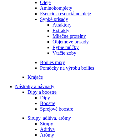
Oleje
Aminokomplety
Esencie a esenciálne oleje
Sypké prísady
Atraktory
Extrakty
Mliečne proteíny
Objemové prísady
Rybie múčky
Vtačie zoby
Boilies mixy
Pomôcky na výrobu boilies
Krájače
Nástrahy a návnady
Dipy a boostre
Dipy
Boostre
Sprejové boostre
Sirupy, aditíva, arómy
Sirupy
Aditíva
Arómy