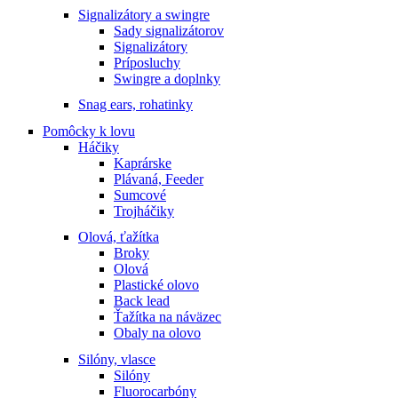
Signalizátory a swingre
Sady signalizátorov
Signalizátory
Príposluchy
Swingre a doplnky
Snag ears, rohatinky
Pomôcky k lovu
Háčiky
Kaprárske
Plávaná, Feeder
Sumcové
Trojháčiky
Olová, ťažítka
Broky
Olová
Plastické olovo
Back lead
Ťažítka na náväzec
Obaly na olovo
Silóny, vlasce
Silóny
Fluorocarbóny