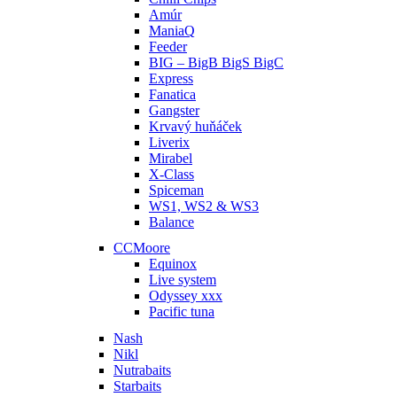
Amúr
ManiaQ
Feeder
BIG – BigB BigS BigC
Express
Fanatica
Gangster
Krvavý huňáček
Liverix
Mirabel
X-Class
Spiceman
WS1, WS2 & WS3
Balance
CCMoore
Equinox
Live system
Odyssey xxx
Pacific tuna
Nash
Nikl
Nutrabaits
Starbaits