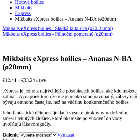
Hotové boilies
Mikbaits
Express
Mikbaits eXpress boilies – Ananas N-BA (ø20mm)
Mikbaits eXpress boilies - Sladká kukurica (ø20-24mm)
Mikbaits eXpress boilies - Půlnoční pomeranč (ø20mm)
Mikbaits eXpress boilies – Ananas N-BA
(ø20mm)
€
12.44
–
€
33.24
s DPH
eXpress je jedno z najrýchlejšie pôsobiacich boilies, aké kde môžete
zohnať. Aj napriek tomu že nie je nijako silno navonaný, zábery naň
bývajú omnoho častejšie, než na väčšinu konkurenčného boilies.
Jeho fantastická účinnosť je daná vysoko atraktívnym zložením
zmesi i tekutých zložiek, ktoré okamžite po vhodení do vody
uvoľňujú lákavé signály.
Balenie
Vymazať