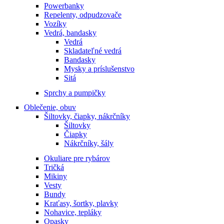
Powerbanky
Repelenty, odpudzovače
Vozíky
Vedrá, bandasky
Vedrá
Skladateľné vedrá
Bandasky
Mysky a príslušenstvo
Sitá
Sprchy a pumpičky
Oblečenie, obuv
Šiltovky, čiapky, nákrčníky
Šiltovky
Čiapky
Nákrčníky, šály
Okuliare pre rybárov
Tričká
Mikiny
Vesty
Bundy
Kraťasy, šortky, plavky
Nohavice, tepláky
Opasky