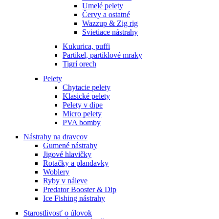
Umelé pelety
Červy a ostatné
Wazzup & Zig rig
Svietiace nástrahy
Kukurica, puffi
Partikel, partiklové mraky
Tigrí orech
Pelety
Chytacie pelety
Klasické pelety
Pelety v dipe
Micro pelety
PVA bomby
Nástrahy na dravcov
Gumené nástrahy
Jigové hlavičky
Rotačky a plandavky
Woblery
Ryby v náleve
Predator Booster & Dip
Ice Fishing nástrahy
Starostlivosť o úlovok