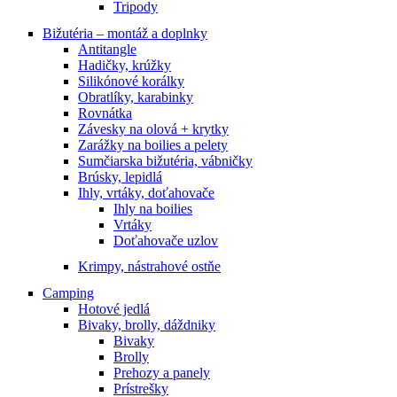
Tripody
Bižutéria – montáž a doplnky
Antitangle
Hadičky, krúžky
Silikónové korálky
Obratlíky, karabinky
Rovnátka
Závesky na olová + krytky
Zarážky na boilies a pelety
Sumčiarska bižutéria, vábničky
Brúsky, lepidlá
Ihly, vrtáky, doťahovače
Ihly na boilies
Vrtáky
Doťahovače uzlov
Krimpy, nástrahové ostňe
Camping
Hotové jedlá
Bivaky, brolly, dáždniky
Bivaky
Brolly
Prehozy a panely
Prístrešky