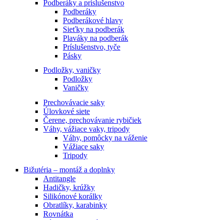
Podberáky a príslušenstvo
Podberáky
Podberákové hlavy
Sieťky na podberák
Plaváky na podberák
Príslušenstvo, tyče
Pásky
Podložky, vaničky
Podložky
Vaničky
Prechovávacie saky
Úlovkové siete
Čerene, prechovávanie rybičiek
Váhy, vážiace vaky, tripody
Váhy, pomôcky na váženie
Vážiace saky
Tripody
Bižutéria – montáž a doplnky
Antitangle
Hadičky, krúžky
Silikónové korálky
Obratlíky, karabinky
Rovnátka