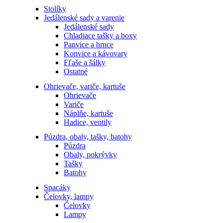
Stolíky
Jedálenské sady a varenie
Jedálenské sady
Chladiace tašky a boxy
Panvice a hrnce
Konvice a kávovary
Fľaše a šálky
Ostatné
Ohrievače, variče, kartuše
Ohrievače
Variče
Náplňe, kartuše
Hadice, ventily
Púzdra, obaly, tašky, batohy
Púzdra
Obaly, pokrývky
Tašky
Batohy
Spacáky
Čelovky, lampy
Čelovky
Lampy