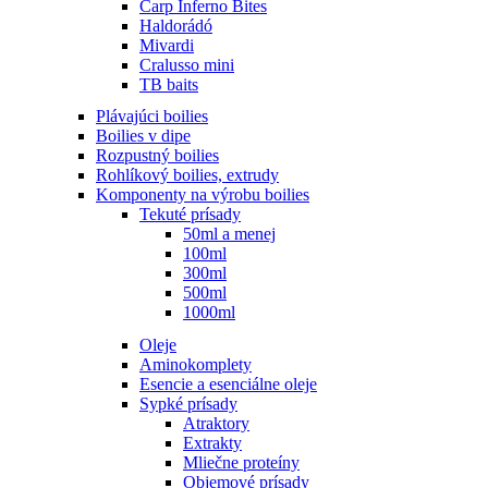
Carp Inferno Bites
Haldorádó
Mivardi
Cralusso mini
TB baits
Plávajúci boilies
Boilies v dipe
Rozpustný boilies
Rohlíkový boilies, extrudy
Komponenty na výrobu boilies
Tekuté prísady
50ml a menej
100ml
300ml
500ml
1000ml
Oleje
Aminokomplety
Esencie a esenciálne oleje
Sypké prísady
Atraktory
Extrakty
Mliečne proteíny
Objemové prísady