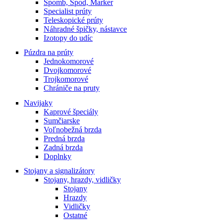
Spomb, Spod, Marker
on
Specialist prúty
the
Teleskopické prúty
product
Náhradné špičky, nástavce
page
Izotopy do udíc
Púzdra na prúty
Jednokomorové
Dvojkomorové
Trojkomorové
Chrániče na pruty
Navijaky
Kaprové špeciály
Sumčiarske
Voľnobežná brzda
Predná brzda
Zadná brzda
Doplnky
Stojany a signalizátory
Stojany, hrazdy, vidličky
Stojany
Hrazdy
Vidličky
Ostatné