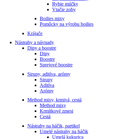
Rybie múčky
Vtačie zoby
Boilies mixy
Pomôcky na výrobu boilies
Krájače
Nástrahy a návnady
Dipy a boostre
Dipy
Boostre
Sprejové boostre
Sirupy, aditíva, arómy
Sirupy
Aditíva
Arómy
Method mixy, krmivá, cestá
Method mixy
Krmítkové zmesi
Cestá
Nástrahy na háčik, partikel
Umelé nástrahy na háčik
Umelá kukurica