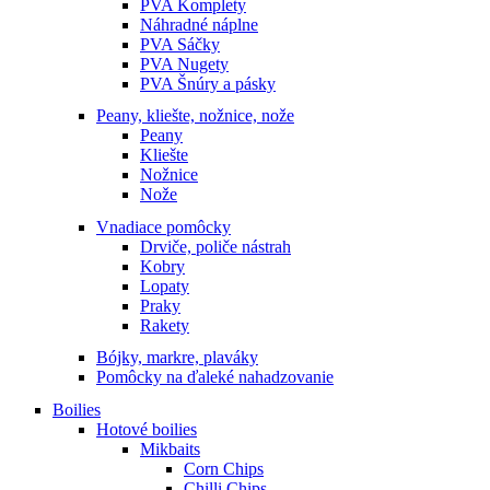
PVA Komplety
Náhradné náplne
PVA Sáčky
PVA Nugety
PVA Šnúry a pásky
Peany, kliešte, nožnice, nože
Peany
Kliešte
Nožnice
Nože
Vnadiace pomôcky
Drviče, poliče nástrah
Kobry
Lopaty
Praky
Rakety
Bójky, markre, plaváky
Pomôcky na ďaleké nahadzovanie
Boilies
Hotové boilies
Mikbaits
Corn Chips
Chilli Chips