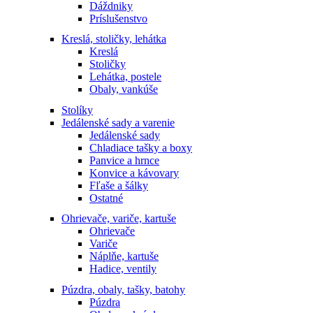
Dáždniky
Príslušenstvo
Kreslá, stoličky, lehátka
Kreslá
Stoličky
Lehátka, postele
Obaly, vankúše
Stolíky
Jedálenské sady a varenie
Jedálenské sady
Chladiace tašky a boxy
Panvice a hrnce
Konvice a kávovary
Fľaše a šálky
Ostatné
Ohrievače, variče, kartuše
Ohrievače
Variče
Náplňe, kartuše
Hadice, ventily
Púzdra, obaly, tašky, batohy
Púzdra