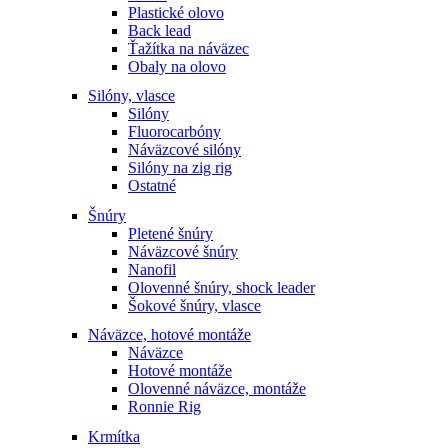
Plastické olovo
Back lead
Ťažítka na náväzec
Obaly na olovo
Silóny, vlasce
Silóny
Fluorocarbóny
Náväzcové silóny
Silóny na zig rig
Ostatné
Šnúry
Pletené šnúry
Náväzcové šnúry
Nanofil
Olovenné šnúry, shock leader
Šokové šnúry, vlasce
Náväzce, hotové montáže
Náväzce
Hotové montáže
Olovenné náväzce, montáže
Ronnie Rig
Krmítka