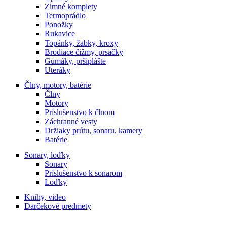
Zimné komplety
Termoprádlo
Ponožky
Rukavice
Topánky, žabky, kroxy
Brodiace čižmy, prsačky
Gumáky, pršiplášte
Uteráky
Člny, motory, batérie
Člny
Motory
Príslušenstvo k člnom
Záchranné vesty
Držiaky prútu, sonaru, kamery
Batérie
Sonary, loďky
Sonary
Príslušenstvo k sonarom
Loďky
Knihy, video
Darčekové predmety