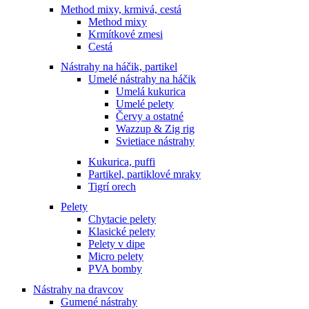
Method mixy, krmivá, cestá
Method mixy
Krmítkové zmesi
Cestá
Nástrahy na háčik, partikel
Umelé nástrahy na háčik
Umelá kukurica
Umelé pelety
Červy a ostatné
Wazzup & Zig rig
Svietiace nástrahy
Kukurica, puffi
Partikel, partiklové mraky
Tigrí orech
Pelety
Chytacie pelety
Klasické pelety
Pelety v dipe
Micro pelety
PVA bomby
Nástrahy na dravcov
Gumené nástrahy