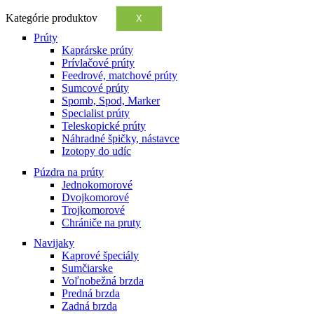
Kategórie produktov
X
Prúty
Kaprárske prúty
Prívlačové prúty
Feedrové, matchové prúty
Sumcové prúty
Spomb, Spod, Marker
Specialist prúty
Teleskopické prúty
Náhradné špičky, nástavce
Izotopy do udíc
Púzdra na prúty
Jednokomorové
Dvojkomorové
Trojkomorové
Chrániče na pruty
Navijaky
Kaprové špeciály
Sumčiarske
Voľnobežná brzda
Predná brzda
Zadná brzda