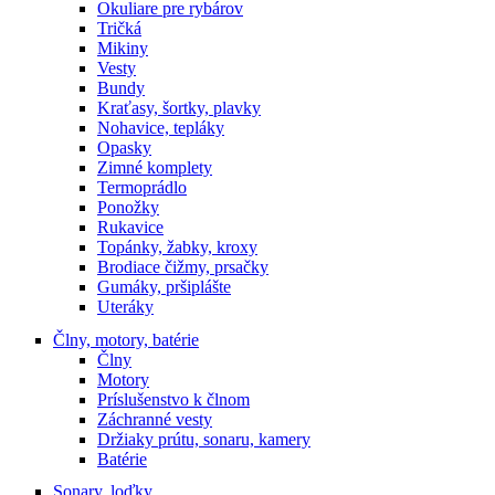
Okuliare pre rybárov
Tričká
Mikiny
Vesty
Bundy
Kraťasy, šortky, plavky
Nohavice, tepláky
Opasky
Zimné komplety
Termoprádlo
Ponožky
Rukavice
Topánky, žabky, kroxy
Brodiace čižmy, prsačky
Gumáky, pršiplášte
Uteráky
Člny, motory, batérie
Člny
Motory
Príslušenstvo k člnom
Záchranné vesty
Držiaky prútu, sonaru, kamery
Batérie
Sonary, loďky