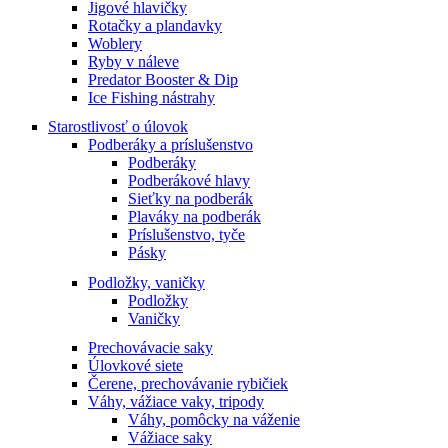
Jigové hlavičky
Rotačky a plandavky
Woblery
Ryby v náleve
Predator Booster & Dip
Ice Fishing nástrahy
Starostlivosť o úlovok
Podberáky a príslušenstvo
Podberáky
Podberákové hlavy
Sieťky na podberák
Plaváky na podberák
Príslušenstvo, tyče
Pásky
Podložky, vaničky
Podložky
Vaničky
Prechovávacie saky
Úlovkové siete
Čerene, prechovávanie rybičiek
Váhy, vážiace vaky, tripody
Váhy, pomôcky na váženie
Vážiace saky