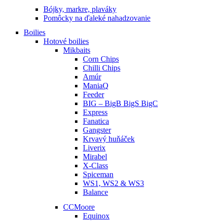
Bójky, markre, plaváky
Pomôcky na ďaleké nahadzovanie
Boilies
Hotové boilies
Mikbaits
Corn Chips
Chilli Chips
Amúr
ManiaQ
Feeder
BIG – BigB BigS BigC
Express
Fanatica
Gangster
Krvavý huňáček
Liverix
Mirabel
X-Class
Spiceman
WS1, WS2 & WS3
Balance
CCMoore
Equinox