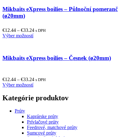
multiple
product
Mikbaits eXpress boilies – Půlnoční pomeranč
variants.
page
The
(ø20mm)
options
may
€
12.44
–
€
33.24
be
s DPH
This
Výber možností
chosen
product
on
has
the
multiple
product
Mikbaits eXpress boilies – Česnek (ø20mm)
variants.
page
The
options
may
€
12.44
–
€
33.24
be
s DPH
This
Výber možností
chosen
product
on
has
the
Kategórie produktov
multiple
product
variants.
page
Prúty
The
Kaprárske prúty
options
Prívlačové prúty
may
Feedrové, matchové prúty
be
Sumcové prúty
chosen