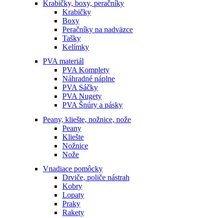
Krabičky, boxy, peračníky
Krabičky
Boxy
Peračníky na nadväzce
Tašky
Kelímky
PVA materiál
PVA Komplety
Náhradné náplne
PVA Sáčky
PVA Nugety
PVA Šnúry a pásky
Peany, kliešte, nožnice, nože
Peany
Kliešte
Nožnice
Nože
Vnadiace pomôcky
Drviče, poliče nástrah
Kobry
Lopaty
Praky
Rakety