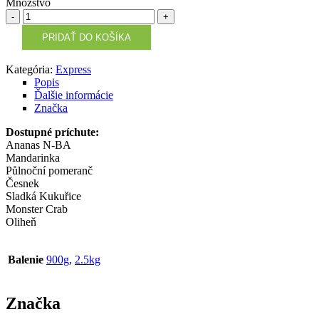
Množstvo
Množstvo
PRIDAŤ DO KOŠÍKA
Kategória:
Express
Popis
Ďalšie informácie
Značka
Dostupné príchute:
Ananas N-BA
Mandarinka
Půlnoční pomeranč
Česnek
Sladká Kukuřice
Monster Crab
Oliheň
Balenie
900g
,
2.5kg
Značka