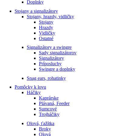
Doplnky
Stojany a signalizátory
Stojany, hrazdy, vidličky
Stojany
Hrazdy
Vidličky
Ostatné
Signalizátory a swingre
Sady signalizátorov
Signalizátory
Príposluchy
Swingre a doplnky
Snag ears, rohatinky
Pomôcky k lovu
Háčiky
Kaprárske
Plávaná, Feeder
Sumcové
Trojháčiky
Olová, ťažítka
Broky
Olová