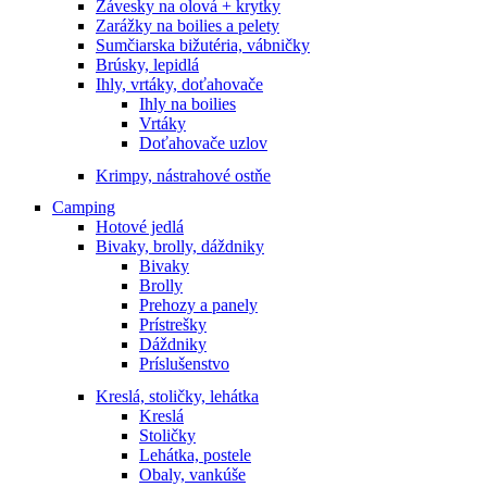
Závesky na olová + krytky
Zarážky na boilies a pelety
Sumčiarska bižutéria, vábničky
Brúsky, lepidlá
Ihly, vrtáky, doťahovače
Ihly na boilies
Vrtáky
Doťahovače uzlov
Krimpy, nástrahové ostňe
Camping
Hotové jedlá
Bivaky, brolly, dáždniky
Bivaky
Brolly
Prehozy a panely
Prístrešky
Dáždniky
Príslušenstvo
Kreslá, stoličky, lehátka
Kreslá
Stoličky
Lehátka, postele
Obaly, vankúše