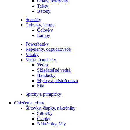
Obaly, pokrývky
Tašky
Batohy
Spacáky
Čelovky, lampy
Čelovky
Lampy
Powerbanky
Repelenty, odpudzovače
Vozíky
Vedrá, bandasky
Vedrá
Skladateľné vedrá
Bandasky
Mysky a príslušenstvo
Sitá
Sprchy a pumpičky
Oblečenie, obuv
Šiltovky, čiapky, nákrčníky
Šiltovky
Čiapky
Nákrčníky, šály