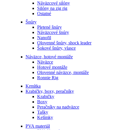
Náväzcové silóny
Silóny na zig rig
Ostatné
Šnúry
Pletené šnúry
Náväzcové šnúry
Nanofil
Olovenné šnúry, shock leader
Šokové šnúry, vlasce
Náväzce, hotové montáže
Náväzce
Hotové montáže
Olovenné náväzce, montáže
Ronnie Rig
Krmítka
Krabičky, boxy, peračníky
Krabičky
Boxy
Peračníky na nadväzce
Tašky
Kelímky
PVA materiál