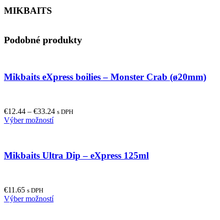
MIKBAITS
Podobné produkty
Mikbaits eXpress boilies – Monster Crab (ø20mm)
€
12.44
–
€
33.24
s DPH
This
Výber možností
product
has
multiple
Mikbaits Ultra Dip – eXpress 125ml
variants.
The
options
may
€
11.65
be
s DPH
This
Výber možností
chosen
product
on
has
the