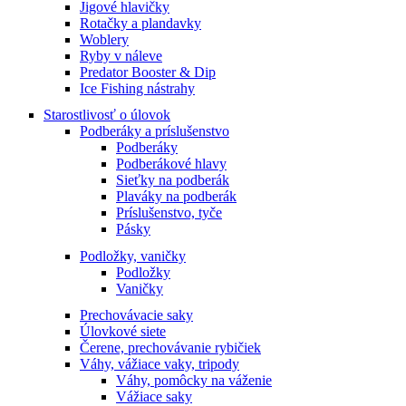
Jigové hlavičky
Rotačky a plandavky
Woblery
Ryby v náleve
Predator Booster & Dip
Ice Fishing nástrahy
Starostlivosť o úlovok
Podberáky a príslušenstvo
Podberáky
Podberákové hlavy
Sieťky na podberák
Plaváky na podberák
Príslušenstvo, tyče
Pásky
Podložky, vaničky
Podložky
Vaničky
Prechovávacie saky
Úlovkové siete
Čerene, prechovávanie rybičiek
Váhy, vážiace vaky, tripody
Váhy, pomôcky na váženie
Vážiace saky