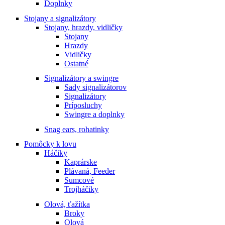
Doplnky
Stojany a signalizátory
Stojany, hrazdy, vidličky
Stojany
Hrazdy
Vidličky
Ostatné
Signalizátory a swingre
Sady signalizátorov
Signalizátory
Príposluchy
Swingre a doplnky
Snag ears, rohatinky
Pomôcky k lovu
Háčiky
Kaprárske
Plávaná, Feeder
Sumcové
Trojháčiky
Olová, ťažítka
Broky
Olová