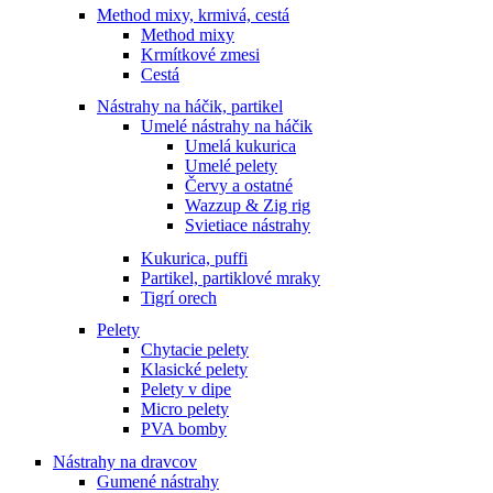
Method mixy, krmivá, cestá
Method mixy
Krmítkové zmesi
Cestá
Nástrahy na háčik, partikel
Umelé nástrahy na háčik
Umelá kukurica
Umelé pelety
Červy a ostatné
Wazzup & Zig rig
Svietiace nástrahy
Kukurica, puffi
Partikel, partiklové mraky
Tigrí orech
Pelety
Chytacie pelety
Klasické pelety
Pelety v dipe
Micro pelety
PVA bomby
Nástrahy na dravcov
Gumené nástrahy