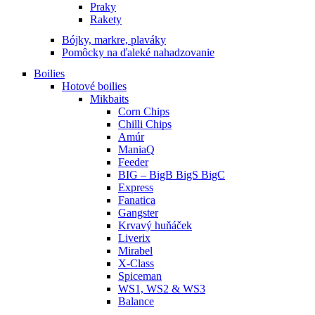
Praky
Rakety
Bójky, markre, plaváky
Pomôcky na ďaleké nahadzovanie
Boilies
Hotové boilies
Mikbaits
Corn Chips
Chilli Chips
Amúr
ManiaQ
Feeder
BIG – BigB BigS BigC
Express
Fanatica
Gangster
Krvavý huňáček
Liverix
Mirabel
X-Class
Spiceman
WS1, WS2 & WS3
Balance