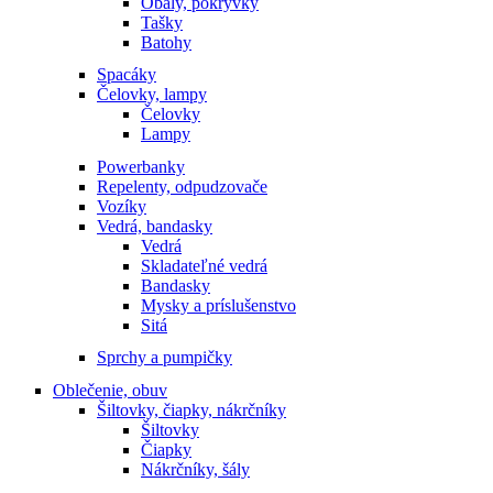
Obaly, pokrývky
Tašky
Batohy
Spacáky
Čelovky, lampy
Čelovky
Lampy
Powerbanky
Repelenty, odpudzovače
Vozíky
Vedrá, bandasky
Vedrá
Skladateľné vedrá
Bandasky
Mysky a príslušenstvo
Sitá
Sprchy a pumpičky
Oblečenie, obuv
Šiltovky, čiapky, nákrčníky
Šiltovky
Čiapky
Nákrčníky, šály