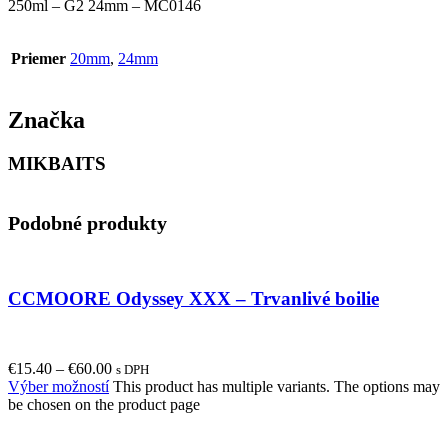
250ml – G2 24mm – MC0146
Priemer
20mm
,
24mm
Značka
MIKBAITS
Podobné produkty
CCMOORE Odyssey XXX – Trvanlivé boilie
€
15.40
–
€
60.00
s DPH
Výber možností
This product has multiple variants. The options may
be chosen on the product page