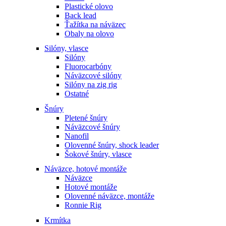
Plastické olovo
Back lead
Ťažítka na náväzec
Obaly na olovo
Silóny, vlasce
Silóny
Fluorocarbóny
Náväzcové silóny
Silóny na zig rig
Ostatné
Šnúry
Pletené šnúry
Náväzcové šnúry
Nanofil
Olovenné šnúry, shock leader
Šokové šnúry, vlasce
Náväzce, hotové montáže
Náväzce
Hotové montáže
Olovenné náväzce, montáže
Ronnie Rig
Krmítka