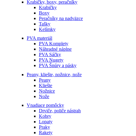
Krabičky, boxy, peračníky
Krabičky
Boxy
Peračníky na nadväzce
Tašky
Kelímky
PVA materiál
PVA Komplety
Náhradné náplne
PVA Sáčky
PVA Nugety
PVA Šnúry a pásky
Peany, kliešte, nožnice, nože
Peany
Kliešte
Nožnice
Nože
Vnadiace pomôcky
Drviče, poliče nástrah
Kobry
Lopaty
Praky
Rakety