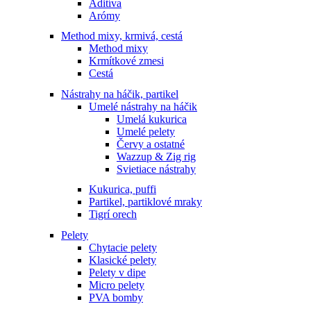
Aditíva
Arómy
Method mixy, krmivá, cestá
Method mixy
Krmítkové zmesi
Cestá
Nástrahy na háčik, partikel
Umelé nástrahy na háčik
Umelá kukurica
Umelé pelety
Červy a ostatné
Wazzup & Zig rig
Svietiace nástrahy
Kukurica, puffi
Partikel, partiklové mraky
Tigrí orech
Pelety
Chytacie pelety
Klasické pelety
Pelety v dipe
Micro pelety
PVA bomby