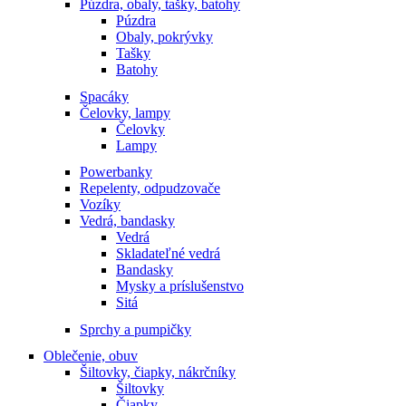
Púzdra, obaly, tašky, batohy
Púzdra
Obaly, pokrývky
Tašky
Batohy
Spacáky
Čelovky, lampy
Čelovky
Lampy
Powerbanky
Repelenty, odpudzovače
Vozíky
Vedrá, bandasky
Vedrá
Skladateľné vedrá
Bandasky
Mysky a príslušenstvo
Sitá
Sprchy a pumpičky
Oblečenie, obuv
Šiltovky, čiapky, nákrčníky
Šiltovky
Čiapky