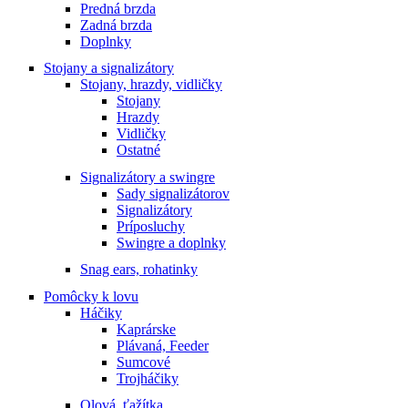
Predná brzda
Zadná brzda
Doplnky
Stojany a signalizátory
Stojany, hrazdy, vidličky
Stojany
Hrazdy
Vidličky
Ostatné
Signalizátory a swingre
Sady signalizátorov
Signalizátory
Príposluchy
Swingre a doplnky
Snag ears, rohatinky
Pomôcky k lovu
Háčiky
Kaprárske
Plávaná, Feeder
Sumcové
Trojháčiky
Olová, ťažítka