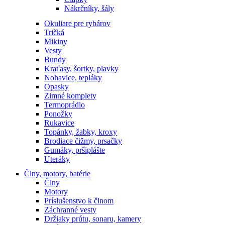
Nákrčníky, šály
Okuliare pre rybárov
Tričká
Mikiny
Vesty
Bundy
Kraťasy, šortky, plavky
Nohavice, tepláky
Opasky
Zimné komplety
Termoprádlo
Ponožky
Rukavice
Topánky, žabky, kroxy
Brodiace čižmy, prsačky
Gumáky, pršiplášte
Uteráky
Člny, motory, batérie
Člny
Motory
Príslušenstvo k člnom
Záchranné vesty
Držiaky prútu, sonaru, kamery