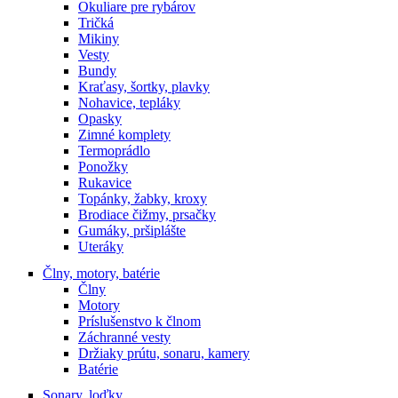
Okuliare pre rybárov
Tričká
Mikiny
Vesty
Bundy
Kraťasy, šortky, plavky
Nohavice, tepláky
Opasky
Zimné komplety
Termoprádlo
Ponožky
Rukavice
Topánky, žabky, kroxy
Brodiace čižmy, prsačky
Gumáky, pršiplášte
Uteráky
Člny, motory, batérie
Člny
Motory
Príslušenstvo k člnom
Záchranné vesty
Držiaky prútu, sonaru, kamery
Batérie
Sonary, loďky