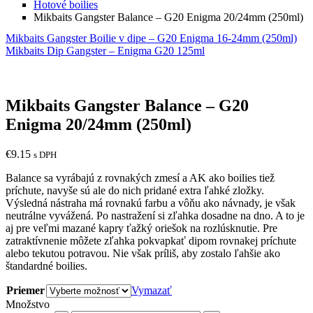
Hotové boilies
Mikbaits Gangster Balance – G20 Enigma 20/24mm (250ml)
Mikbaits Gangster Boilie v dipe – G20 Enigma 16-24mm (250ml)
Mikbaits Dip Gangster – Enigma G20 125ml
Mikbaits Gangster Balance – G20
Enigma 20/24mm (250ml)
€
9.15
s DPH
Balance sa vyrábajú z rovnakých zmesí a AK ako boilies tiež
príchute, navyše sú ale do nich pridané extra ľahké zložky.
Výsledná nástraha má rovnakú farbu a vôňu ako návnady, je však
neutrálne vyvážená. Po nastražení si zľahka dosadne na dno. A to je
aj pre veľmi mazané kapry ťažký oriešok na rozlúsknutie. Pre
zatraktívnenie môžete zľahka pokvapkať dipom rovnakej príchute
alebo tekutou potravou. Nie však príliš, aby zostalo ľahšie ako
štandardné boilies.
Priemer
Vymazať
Množstvo