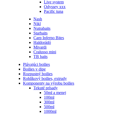
Live system
Odyssey xxx
Pacific tuna
Nash
Nikl
Nutrabaits
Starbaits
Carp Inferno Bites
Haldorádó
Mivardi
Cralusso mini
TB baits
Plávajúci boilies
Boilies v dipe
Rozpustný boilies
Rohlíkový boilies, extrudy
Komponenty na výrobu boilies
Tekuté prísady
50ml a menej
100ml
300ml
500ml
1000ml