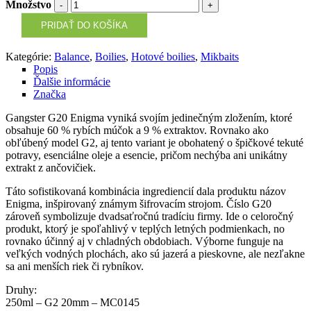
Množstvo
PRIDAŤ DO KOŠÍKA
Kategórie:
Balance
,
Boilies
,
Hotové boilies
,
Mikbaits
Popis
Ďalšie informácie
Značka
Gangster G20 Enigma vyniká svojím jedinečným zložením, ktoré
obsahuje 60 % rybích múčok a 9 % extraktov. Rovnako ako
obľúbený model G2, aj tento variant je obohatený o špičkové tekuté
potravy, esenciálne oleje a esencie, pričom nechýba ani unikátny
extrakt z ančovičiek.
Táto sofistikovaná kombinácia ingrediencií dala produktu názov
Enigma, inšpirovaný známym šifrovacím strojom. Číslo G20
zároveň symbolizuje dvadsaťročnú tradíciu firmy. Ide o celoročný
produkt, ktorý je spoľahlivý v teplých letných podmienkach, no
rovnako účinný aj v chladných obdobiach. Výborne funguje na
veľkých vodných plochách, ako sú jazerá a pieskovne, ale nezľakne
sa ani menších riek či rybníkov.
Druhy:
250ml – G2 20mm – MC0145