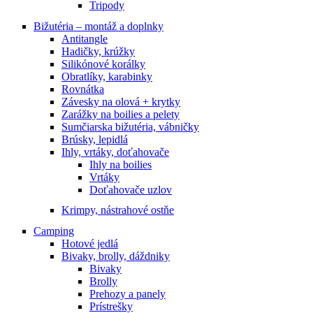
Tripody
Bižutéria – montáž a doplnky
Antitangle
Hadičky, krúžky
Silikónové korálky
Obratlíky, karabinky
Rovnátka
Závesky na olová + krytky
Zarážky na boilies a pelety
Sumčiarska bižutéria, vábničky
Brúsky, lepidlá
Ihly, vrtáky, doťahovače
Ihly na boilies
Vrtáky
Doťahovače uzlov
Krimpy, nástrahové ostňe
Camping
Hotové jedlá
Bivaky, brolly, dáždniky
Bivaky
Brolly
Prehozy a panely
Prístrešky