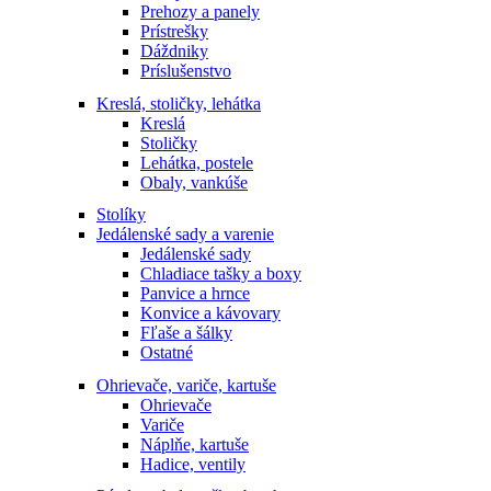
Prehozy a panely
Prístrešky
Dáždniky
Príslušenstvo
Kreslá, stoličky, lehátka
Kreslá
Stoličky
Lehátka, postele
Obaly, vankúše
Stolíky
Jedálenské sady a varenie
Jedálenské sady
Chladiace tašky a boxy
Panvice a hrnce
Konvice a kávovary
Fľaše a šálky
Ostatné
Ohrievače, variče, kartuše
Ohrievače
Variče
Náplňe, kartuše
Hadice, ventily