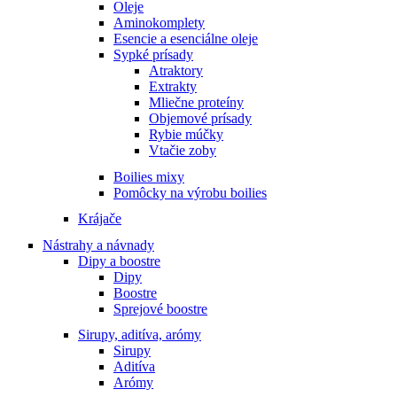
Oleje
Aminokomplety
Esencie a esenciálne oleje
Sypké prísady
Atraktory
Extrakty
Mliečne proteíny
Objemové prísady
Rybie múčky
Vtačie zoby
Boilies mixy
Pomôcky na výrobu boilies
Krájače
Nástrahy a návnady
Dipy a boostre
Dipy
Boostre
Sprejové boostre
Sirupy, aditíva, arómy
Sirupy
Aditíva
Arómy