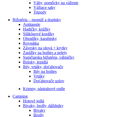
Váhy, pomôcky na váženie
Vážiace saky
Tripody
Bižutéria – montáž a doplnky
Antitangle
Hadičky, krúžky
Silikónové korálky
Obratlíky, karabinky
Rovnátka
Závesky na olová + krytky
Zarážky na boilies a pelety
Sumčiarska bižutéria, vábničky
Brúsky, lepidlá
Ihly, vrtáky, doťahovače
Ihly na boilies
Vrtáky
Doťahovače uzlov
Krimpy, nástrahové ostňe
Camping
Hotové jedlá
Bivaky, brolly, dáždniky
Bivaky
Brolly