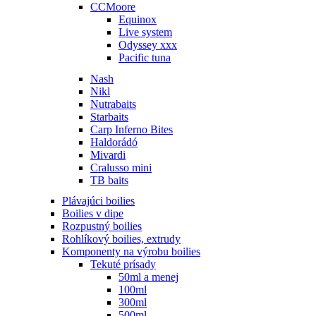
CCMoore
Equinox
Live system
Odyssey xxx
Pacific tuna
Nash
Nikl
Nutrabaits
Starbaits
Carp Inferno Bites
Haldorádó
Mivardi
Cralusso mini
TB baits
Plávajúci boilies
Boilies v dipe
Rozpustný boilies
Rohlíkový boilies, extrudy
Komponenty na výrobu boilies
Tekuté prísady
50ml a menej
100ml
300ml
500ml