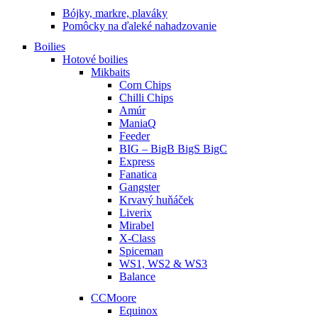
Bójky, markre, plaváky
Pomôcky na ďaleké nahadzovanie
Boilies
Hotové boilies
Mikbaits
Corn Chips
Chilli Chips
Amúr
ManiaQ
Feeder
BIG – BigB BigS BigC
Express
Fanatica
Gangster
Krvavý huňáček
Liverix
Mirabel
X-Class
Spiceman
WS1, WS2 & WS3
Balance
CCMoore
Equinox