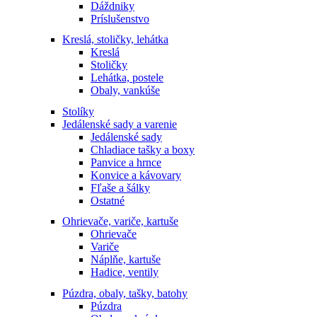
Dáždniky
Príslušenstvo
Kreslá, stoličky, lehátka
Kreslá
Stoličky
Lehátka, postele
Obaly, vankúše
Stolíky
Jedálenské sady a varenie
Jedálenské sady
Chladiace tašky a boxy
Panvice a hrnce
Konvice a kávovary
Fľaše a šálky
Ostatné
Ohrievače, variče, kartuše
Ohrievače
Variče
Náplňe, kartuše
Hadice, ventily
Púzdra, obaly, tašky, batohy
Púzdra