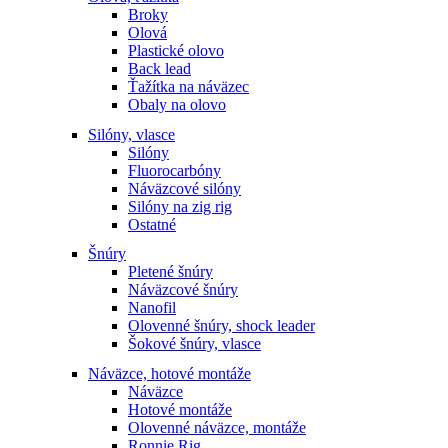
Broky
Olová
Plastické olovo
Back lead
Ťažítka na náväzec
Obaly na olovo
Silóny, vlasce
Silóny
Fluorocarbóny
Náväzcové silóny
Silóny na zig rig
Ostatné
Šnúry
Pletené šnúry
Náväzcové šnúry
Nanofil
Olovenné šnúry, shock leader
Šokové šnúry, vlasce
Náväzce, hotové montáže
Náväzce
Hotové montáže
Olovenné náväzce, montáže
Ronnie Rig