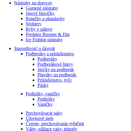
Nástrahy na dravcov
Gumené nástrahy
Jigové hlavičky
Rotačky a plandavky
Woblery
Ryby v náleve
Predator Booster & Dip
Ice Fishing nástrahy
Starostlivosť o úlovok
Podberáky a príslušenstvo
Podberáky
Podberákové hlavy
Sieťky na podberák
Plaváky na podberák
Príslušenstvo, tyče
Pásky
Podložky, vaničky
Podložky
Vaničky
Prechovávacie saky
Úlovkové siete
Čerene, prechovávanie rybičiek
Váhy, vážiace vaky, tripody