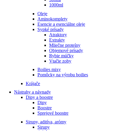
1000ml
Oleje
Aminokomplety
Esencie a esenciálne oleje
Sypké prísady
Atraktory
Extrakty
Mliečne proteíny
Objemové prísady
Rybie múčky
Vtačie zoby
Boilies mixy
Pomôcky na výrobu boilies
Krájače
Nástrahy a návnady
Dipy a boostre
Dipy
Boostre
Sprejové boostre
Sirupy, aditíva, arómy
Sirupy