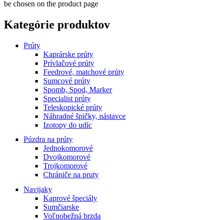
be chosen on the product page
Kategórie produktov
Prúty
Kaprárske prúty
Prívlačové prúty
Feedrové, matchové prúty
Sumcové prúty
Spomb, Spod, Marker
Specialist prúty
Teleskopické prúty
Náhradné špičky, nástavce
Izotopy do udíc
Púzdra na prúty
Jednokomorové
Dvojkomorové
Trojkomorové
Chrániče na pruty
Navijaky
Kaprové špeciály
Sumčiarske
Voľnobežná brzda