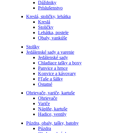
Dáždniky
Príslušenstvo
Kreslá, stoličky, lehátka
Kreslá
Stoličky
Lehátka, postele
Obaly, vankúše
Stolíky
Jedálenské sady a varenie
Jedálenské sady
Chladiace tašky a boxy
Panvice a hrnce
Konvice a kávovary
Fľaše a šálky
Ostatné
Ohrievače, variče, kartuše
Ohrievače
Variče
Náplňe, kartuše
Hadice, ventily
Púzdra, obaly, tašky, batohy
Púzdra