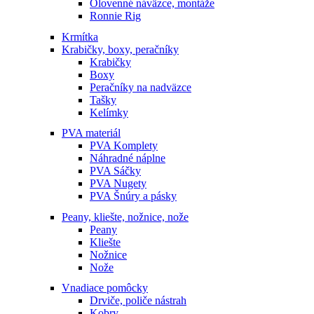
Olovenné náväzce, montáže
Ronnie Rig
Krmítka
Krabičky, boxy, peračníky
Krabičky
Boxy
Peračníky na nadväzce
Tašky
Kelímky
PVA materiál
PVA Komplety
Náhradné náplne
PVA Sáčky
PVA Nugety
PVA Šnúry a pásky
Peany, kliešte, nožnice, nože
Peany
Kliešte
Nožnice
Nože
Vnadiace pomôcky
Drviče, poliče nástrah
Kobry