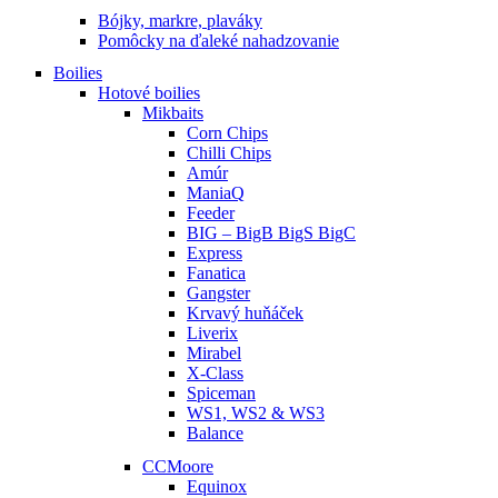
Bójky, markre, plaváky
Pomôcky na ďaleké nahadzovanie
Boilies
Hotové boilies
Mikbaits
Corn Chips
Chilli Chips
Amúr
ManiaQ
Feeder
BIG – BigB BigS BigC
Express
Fanatica
Gangster
Krvavý huňáček
Liverix
Mirabel
X-Class
Spiceman
WS1, WS2 & WS3
Balance
CCMoore
Equinox