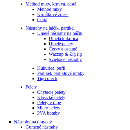
Method mixy, krmivá, cestá
Method mixy
Krmítkové zmesi
Cestá
Nástrahy na háčik, partikel
Umelé nástrahy na háčik
Umelá kukurica
Umelé pelety
Červy a ostatné
Wazzup & Zig rig
Svietiace nástrahy
Kukurica, puffi
Partikel, partiklové mraky
Tigrí orech
Pelety
Chytacie pelety
Klasické pelety
Pelety v dipe
Micro pelety
PVA bomby
Nástrahy na dravcov
Gumené nástrahy