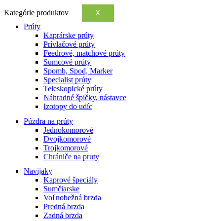
Kategórie produktov
X
Prúty
Kaprárske prúty
Prívlačové prúty
Feedrové, matchové prúty
Sumcové prúty
Spomb, Spod, Marker
Specialist prúty
Teleskopické prúty
Náhradné špičky, nástavce
Izotopy do udíc
Púzdra na prúty
Jednokomorové
Dvojkomorové
Trojkomorové
Chrániče na pruty
Navijaky
Kaprové špeciály
Sumčiarske
Voľnobežná brzda
Predná brzda
Zadná brzda