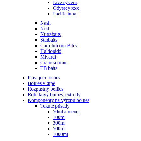
Live system
Odyssey xxx
Pacific tuna
Nash
Nikl
Nutrabaits
Starbaits
Carp Inferno Bites
Haldorádó
Mivardi
Cralusso mini
TB baits
Plávajúci boilies
Boilies v dipe
Rozpustný boilies
Rohlíkový boilies, extrudy
Komponenty na výrobu boilies
Tekuté prísady
50ml a menej
100ml
300ml
500ml
1000ml