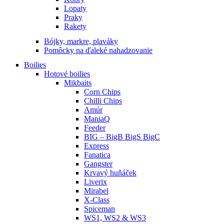
Lopaty
Praky
Rakety
Bójky, markre, plaváky
Pomôcky na ďaleké nahadzovanie
Boilies
Hotové boilies
Mikbaits
Corn Chips
Chilli Chips
Amúr
ManiaQ
Feeder
BIG – BigB BigS BigC
Express
Fanatica
Gangster
Krvavý huňáček
Liverix
Mirabel
X-Class
Spiceman
WS1, WS2 & WS3