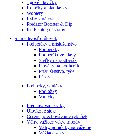
Jigové hlavičky
Rotačky a plandavky
Woblery
Ryby v náleve
Predator Booster & Dip
Ice Fishing nástrahy
Starostlivosť o úlovok
Podberáky a príslušenstvo
Podberáky
Podberákové hlavy
Sieťky na podberák
Plaváky na podberák
Príslušenstvo, tyče
Pásky
Podložky, vaničky
Podložky
Vaničky
Prechovávacie saky
Úlovkové siete
Čerene, prechovávanie rybičiek
Váhy, vážiace vaky, tripody
Váhy, pomôcky na váženie
Vážiace saky