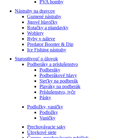
PVA bomby
Nástrahy na dravcov
Gumené nástrahy
Jigové hlavičky
Rotačky a plandavky
Woblery
Ryby v náleve
Predator Booster & Dip
Ice Fishing nástrahy
Starostlivosť o úlovok
Podberáky a príslušenstvo
Podberáky
Podberákové hlavy
Sieťky na podberák
Plaváky na podberák
Príslušenstvo, tyče
Pásky
Podložky, vaničky
Podložky
Vaničky
Prechovávacie saky
Úlovkové siete
Čerene, prechovávanie rybičiek