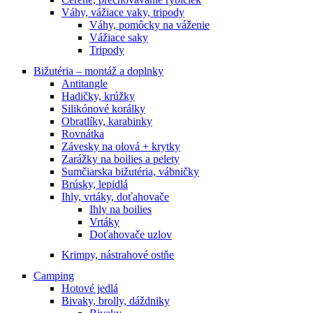
Váhy, vážiace vaky, tripody
Váhy, pomôcky na váženie
Vážiace saky
Tripody
Bižutéria – montáž a doplnky
Antitangle
Hadičky, krúžky
Silikónové korálky
Obratlíky, karabinky
Rovnátka
Závesky na olová + krytky
Zarážky na boilies a pelety
Sumčiarska bižutéria, vábničky
Brúsky, lepidlá
Ihly, vrtáky, doťahovače
Ihly na boilies
Vrtáky
Doťahovače uzlov
Krimpy, nástrahové ostňe
Camping
Hotové jedlá
Bivaky, brolly, dáždniky