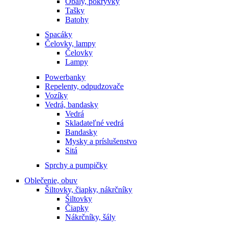
Obaly, pokrývky
Tašky
Batohy
Spacáky
Čelovky, lampy
Čelovky
Lampy
Powerbanky
Repelenty, odpudzovače
Vozíky
Vedrá, bandasky
Vedrá
Skladateľné vedrá
Bandasky
Mysky a príslušenstvo
Sitá
Sprchy a pumpičky
Oblečenie, obuv
Šiltovky, čiapky, nákrčníky
Šiltovky
Čiapky
Nákrčníky, šály