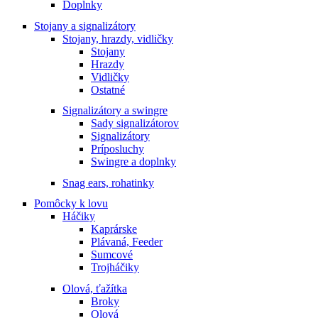
Doplnky
Stojany a signalizátory
Stojany, hrazdy, vidličky
Stojany
Hrazdy
Vidličky
Ostatné
Signalizátory a swingre
Sady signalizátorov
Signalizátory
Príposluchy
Swingre a doplnky
Snag ears, rohatinky
Pomôcky k lovu
Háčiky
Kaprárske
Plávaná, Feeder
Sumcové
Trojháčiky
Olová, ťažítka
Broky
Olová