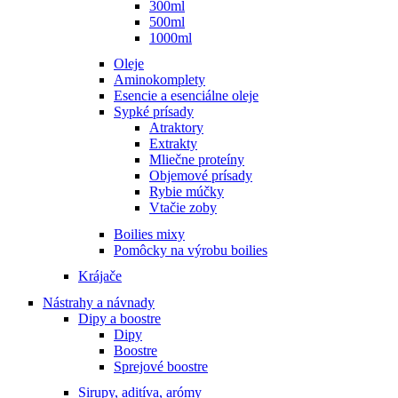
300ml
500ml
1000ml
Oleje
Aminokomplety
Esencie a esenciálne oleje
Sypké prísady
Atraktory
Extrakty
Mliečne proteíny
Objemové prísady
Rybie múčky
Vtačie zoby
Boilies mixy
Pomôcky na výrobu boilies
Krájače
Nástrahy a návnady
Dipy a boostre
Dipy
Boostre
Sprejové boostre
Sirupy, aditíva, arómy