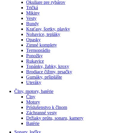
Okuliare pre rybárov
Tričká
Mikiny
Vesty
Bundy
Kraťasy, šortky, plavky
Nohavice, tepláky
Opasky
Zimné komplety
Termoprádlo
Ponožky
Rukavice
Topánky, žabky, kroxy
Brodiace čižmy, prsačky
Gumáky, pršiplášte
Uteráky
Člny, motory, batérie
Člny
Motory
Príslušenstvo k člnom
Záchranné vesty
Držiaky prútu, sonaru, kamery
Batérie
Sonary, loďky