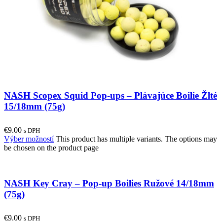
NASH Scopex Squid Pop-ups – Plávajúce Boilie Žlté
15/18mm (75g)
€
9.00
s DPH
Výber možností
This product has multiple variants. The options may
be chosen on the product page
NASH Key Cray – Pop-up Boilies Ružové 14/18mm
(75g)
€
9.00
s DPH