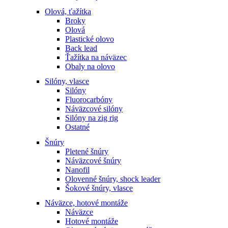
Olová, ťažítka
Broky
Olová
Plastické olovo
Back lead
Ťažítka na náväzec
Obaly na olovo
Silóny, vlasce
Silóny
Fluorocarbóny
Náväzcové silóny
Silóny na zig rig
Ostatné
Šnúry
Pletené šnúry
Náväzcové šnúry
Nanofil
Olovenné šnúry, shock leader
Šokové šnúry, vlasce
Náväzce, hotové montáže
Náväzce
Hotové montáže