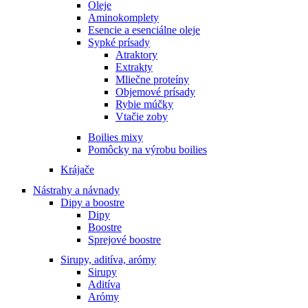
Oleje
Aminokomplety
Esencie a esenciálne oleje
Sypké prísady
Atraktory
Extrakty
Mliečne proteíny
Objemové prísady
Rybie múčky
Vtačie zoby
Boilies mixy
Pomôcky na výrobu boilies
Krájače
Nástrahy a návnady
Dipy a boostre
Dipy
Boostre
Sprejové boostre
Sirupy, aditíva, arómy
Sirupy
Aditíva
Arómy