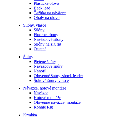
Plastické olovo
Back lead
Ťažítka na náväzec
Obaly na olovo
Silóny, vlasce
Silóny
Fluorocarbóny
Náväzcové silóny
Silóny na zig rig
Ostatné
Šnúry
Pletené šnúry
Náväzcové šnúry
Nanofil
Olovenné šnúry, shock leader
Šokové šnúry, vlasce
Náväzce, hotové montáže
Náväzce
Hotové montáže
Olovenné náväzce, montáže
Ronnie Rig
Krmítka