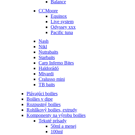
Balance
CCMoore
Equinox
Live system
Odyssey xxx
Pacific tuna
Nash
Nikl
Nutrabaits
Starbaits
Carp Inferno Bites
Haldorádó
Mivardi
Cralusso mini
TB baits
Plávajúci boilies
Boilies v dipe
Rozpustný boilies
Rohlíkový boilies, extrudy
Komponenty na výrobu boilies
Tekuté prísady
50ml a menej
100ml