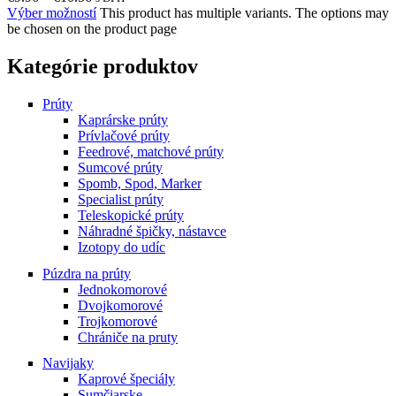
Výber možností
This product has multiple variants. The options may
be chosen on the product page
Kategórie produktov
Prúty
Kaprárske prúty
Prívlačové prúty
Feedrové, matchové prúty
Sumcové prúty
Spomb, Spod, Marker
Specialist prúty
Teleskopické prúty
Náhradné špičky, nástavce
Izotopy do udíc
Púzdra na prúty
Jednokomorové
Dvojkomorové
Trojkomorové
Chrániče na pruty
Navijaky
Kaprové špeciály
Sumčiarske