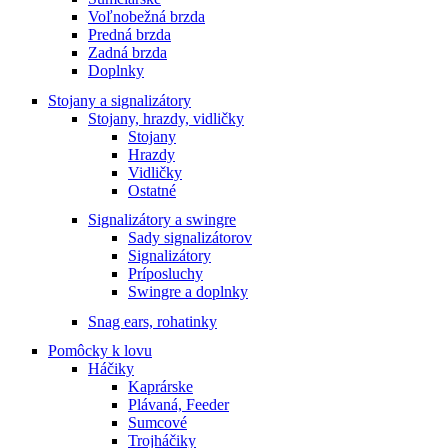
Voľnobežná brzda
Predná brzda
Zadná brzda
Doplnky
Stojany a signalizátory
Stojany, hrazdy, vidličky
Stojany
Hrazdy
Vidličky
Ostatné
Signalizátory a swingre
Sady signalizátorov
Signalizátory
Príposluchy
Swingre a doplnky
Snag ears, rohatinky
Pomôcky k lovu
Háčiky
Kaprárske
Plávaná, Feeder
Sumcové
Trojháčiky