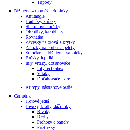
Tripody
Bižutéria – montáž a doplnky
Antitangle
Hadičky, krúžky
Silikónové korálky
Obratlíky, karabinky
Rovnátka
Závesky na olová + krytky
Zarážky na boilies a pelety
Sumčiarska bižutéria, vábničky
Brúsky, lepidlá
Ihly, vrtáky, doťahovače
Ihly na boilies
Vrtáky
Doťahovače uzlov
Krimpy, nástrahové ostňe
Camping
Hotové jedlá
Bivaky, brolly, dáždniky
Bivaky
Brolly
Prehozy a panely
Prístrešky