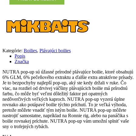
Kategórie:
Boilies
,
Plávajúci boilies
Popis
Značka
NUTRA pop-up sú úžasné prírodné plávajúce boilie, ktoré obsahujú
6% GLM, 6% pečeňového extraktu a ďalšie extra atraktívne prísady.
Je to bezpochyby najlepší pop-up, aký ste kedy držali v ruke. Čo
viac, na rozdiel od drvivej väčšiny plávajúcich boilie má prírodnú
farbu, čo môže byť veľmi dôležitý faktor pri opatrných
nedôverčivých veľkých kaproch. NUTRA pop-up vyzerá úplne
rovnako ako potápavé boilie týchto príchutí. To je veľká výhoda,
pretože môžete vnadiť tým istým boilie. NUTRA pop-up môžete
nastrojiť samostatne, napríklad na Ronnie rig, alebo na panáčika s
boilie rovnakej príchute. NUTRA pop-up vám umožní splniť vaše
sny o trofejných rybách.