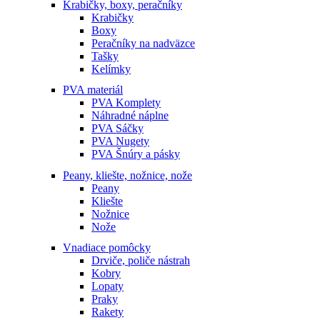
Krabičky, boxy, peračníky
Krabičky
Boxy
Peračníky na nadväzce
Tašky
Kelímky
PVA materiál
PVA Komplety
Náhradné náplne
PVA Sáčky
PVA Nugety
PVA Šnúry a pásky
Peany, kliešte, nožnice, nože
Peany
Kliešte
Nožnice
Nože
Vnadiace pomôcky
Drviče, poliče nástrah
Kobry
Lopaty
Praky
Rakety