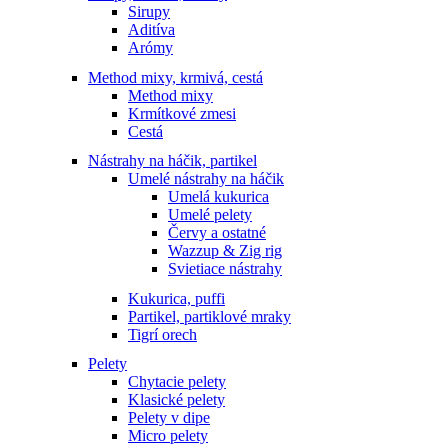
Sirupy
Aditíva
Arómy
Method mixy, krmivá, cestá
Method mixy
Krmítkové zmesi
Cestá
Nástrahy na háčik, partikel
Umelé nástrahy na háčik
Umelá kukurica
Umelé pelety
Červy a ostatné
Wazzup & Zig rig
Svietiace nástrahy
Kukurica, puffi
Partikel, partiklové mraky
Tigrí orech
Pelety
Chytacie pelety
Klasické pelety
Pelety v dipe
Micro pelety