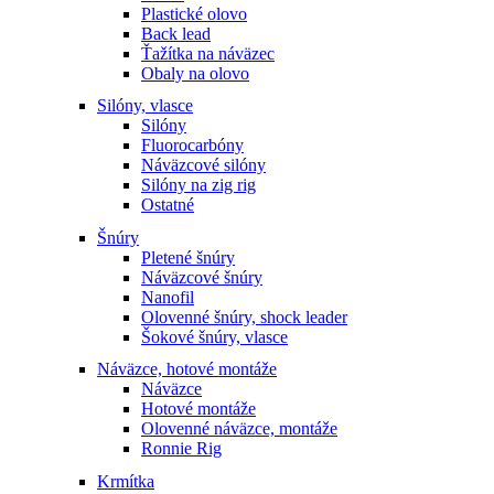
Plastické olovo
Back lead
Ťažítka na náväzec
Obaly na olovo
Silóny, vlasce
Silóny
Fluorocarbóny
Náväzcové silóny
Silóny na zig rig
Ostatné
Šnúry
Pletené šnúry
Náväzcové šnúry
Nanofil
Olovenné šnúry, shock leader
Šokové šnúry, vlasce
Náväzce, hotové montáže
Náväzce
Hotové montáže
Olovenné náväzce, montáže
Ronnie Rig
Krmítka