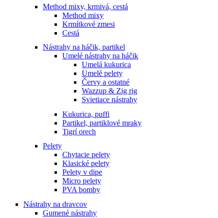
Method mixy, krmivá, cestá
Method mixy
Krmítkové zmesi
Cestá
Nástrahy na háčik, partikel
Umelé nástrahy na háčik
Umelá kukurica
Umelé pelety
Červy a ostatné
Wazzup & Zig rig
Svietiace nástrahy
Kukurica, puffi
Partikel, partiklové mraky
Tigrí orech
Pelety
Chytacie pelety
Klasické pelety
Pelety v dipe
Micro pelety
PVA bomby
Nástrahy na dravcov
Gumené nástrahy