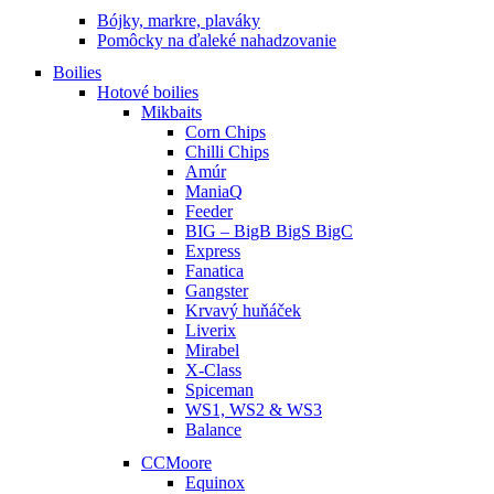
Bójky, markre, plaváky
Pomôcky na ďaleké nahadzovanie
Boilies
Hotové boilies
Mikbaits
Corn Chips
Chilli Chips
Amúr
ManiaQ
Feeder
BIG – BigB BigS BigC
Express
Fanatica
Gangster
Krvavý huňáček
Liverix
Mirabel
X-Class
Spiceman
WS1, WS2 & WS3
Balance
CCMoore
Equinox