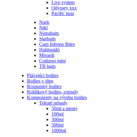
Live system
Odyssey xxx
Pacific tuna
Nash
Nikl
Nutrabaits
Starbaits
Carp Inferno Bites
Haldorádó
Mivardi
Cralusso mini
TB baits
Plávajúci boilies
Boilies v dipe
Rozpustný boilies
Rohlíkový boilies, extrudy
Komponenty na výrobu boilies
Tekuté prísady
50ml a menej
100ml
300ml
500ml
1000ml