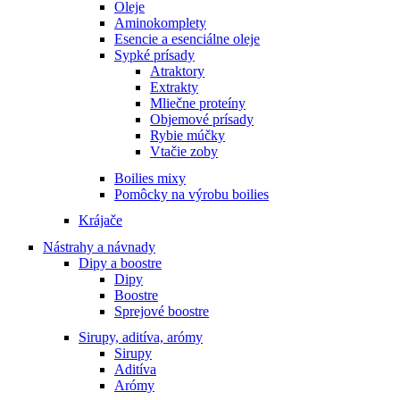
Oleje
Aminokomplety
Esencie a esenciálne oleje
Sypké prísady
Atraktory
Extrakty
Mliečne proteíny
Objemové prísady
Rybie múčky
Vtačie zoby
Boilies mixy
Pomôcky na výrobu boilies
Krájače
Nástrahy a návnady
Dipy a boostre
Dipy
Boostre
Sprejové boostre
Sirupy, aditíva, arómy
Sirupy
Aditíva
Arómy