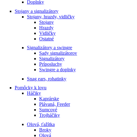
Doplnky
Stojany a signalizátory
Stojany, hrazdy, vidličky
Stojany
Hrazdy
Vidličky
Ostatné
Signalizátory a swingre
Sady signalizátorov
Signalizátory
Príposluchy
Swingre a doplnky
Snag ears, rohatinky
Pomôcky k lovu
Háčiky
Kaprárske
Plávaná, Feeder
Sumcové
Trojháčiky
Olová, ťažítka
Broky
Olová