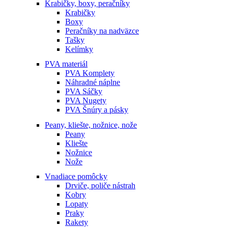
Krabičky, boxy, peračníky
Krabičky
Boxy
Peračníky na nadväzce
Tašky
Kelímky
PVA materiál
PVA Komplety
Náhradné náplne
PVA Sáčky
PVA Nugety
PVA Šnúry a pásky
Peany, kliešte, nožnice, nože
Peany
Kliešte
Nožnice
Nože
Vnadiace pomôcky
Drviče, poliče nástrah
Kobry
Lopaty
Praky
Rakety