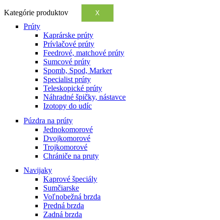
Kategórie produktov
X
Prúty
Kaprárske prúty
Prívlačové prúty
Feedrové, matchové prúty
Sumcové prúty
Spomb, Spod, Marker
Specialist prúty
Teleskopické prúty
Náhradné špičky, nástavce
Izotopy do udíc
Púzdra na prúty
Jednokomorové
Dvojkomorové
Trojkomorové
Chrániče na pruty
Navijaky
Kaprové špeciály
Sumčiarske
Voľnobežná brzda
Predná brzda
Zadná brzda