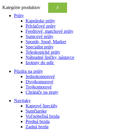
Kategórie produktov
X
Prúty
Kaprárske prúty
Prívlačové prúty
Feedrové, matchové prúty
Sumcové prúty
Spomb, Spod, Marker
Specialist prúty
Teleskopické prúty
Náhradné špičky, nástavce
Izotopy do udíc
Púzdra na prúty
Jednokomorové
Dvojkomorové
Trojkomorové
Chrániče na pruty
Navijaky
Kaprové špeciály
Sumčiarske
Voľnobežná brzda
Predná brzda
Zadná brzda