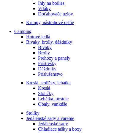
Ihly na boilies
Vrtáky
Doťahovače uzlov
Krimpy, nástrahové ostňe
Camping
Hotové jedlá
Bivaky, brolly, dáždniky
Bivaky
Brolly
Prehozy a panely
Prístrešky
Dáždniky
Príslušenstvo
Kreslá, stoličky, lehátka
Kreslá
Stoličky
Lehátka, postele
Obaly, vankúše
Stolíky
Jedálenské sady a varenie
Jedálenské sady
Chladiace tašky a boxy