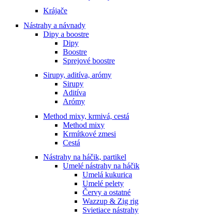
Krájače
Nástrahy a návnady
Dipy a boostre
Dipy
Boostre
Sprejové boostre
Sirupy, aditíva, arómy
Sirupy
Aditíva
Arómy
Method mixy, krmivá, cestá
Method mixy
Krmítkové zmesi
Cestá
Nástrahy na háčik, partikel
Umelé nástrahy na háčik
Umelá kukurica
Umelé pelety
Červy a ostatné
Wazzup & Zig rig
Svietiace nástrahy