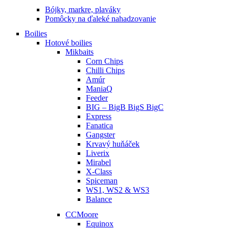
Bójky, markre, plaváky
Pomôcky na ďaleké nahadzovanie
Boilies
Hotové boilies
Mikbaits
Corn Chips
Chilli Chips
Amúr
ManiaQ
Feeder
BIG – BigB BigS BigC
Express
Fanatica
Gangster
Krvavý huňáček
Liverix
Mirabel
X-Class
Spiceman
WS1, WS2 & WS3
Balance
CCMoore
Equinox