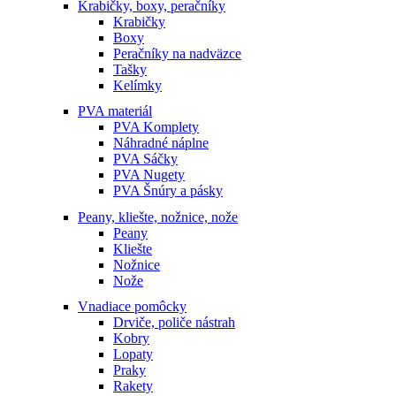
Krabičky, boxy, peračníky
Krabičky
Boxy
Peračníky na nadväzce
Tašky
Kelímky
PVA materiál
PVA Komplety
Náhradné náplne
PVA Sáčky
PVA Nugety
PVA Šnúry a pásky
Peany, kliešte, nožnice, nože
Peany
Kliešte
Nožnice
Nože
Vnadiace pomôcky
Drviče, poliče nástrah
Kobry
Lopaty
Praky
Rakety