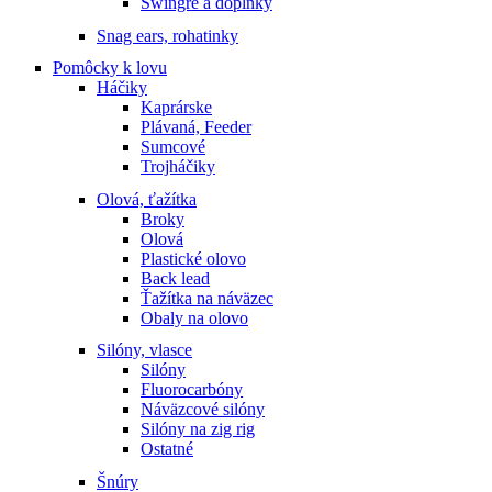
Swingre a doplnky
Snag ears, rohatinky
Pomôcky k lovu
Háčiky
Kaprárske
Plávaná, Feeder
Sumcové
Trojháčiky
Olová, ťažítka
Broky
Olová
Plastické olovo
Back lead
Ťažítka na náväzec
Obaly na olovo
Silóny, vlasce
Silóny
Fluorocarbóny
Náväzcové silóny
Silóny na zig rig
Ostatné
Šnúry