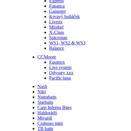
Express
Fanatica
Gangster
Krvavý huňáček
Liverix
Mirabel
X-Class
Spiceman
WS1, WS2 & WS3
Balance
CCMoore
Equinox
Live system
Odyssey xxx
Pacific tuna
Nash
Nikl
Nutrabaits
Starbaits
Carp Inferno Bites
Haldorádó
Mivardi
Cralusso mini
TB baits