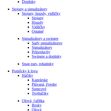
Doplnky
Stojany a signalizátory
Stojany, hrazdy, vidličky
Stojany
Hrazdy
Vidličky
Ostatné
Signalizátory a swingre
Sady signalizátorov
Signalizátory
Príposluchy
Swingre a doplnky
Snag ears, rohatinky
Pomôcky k lovu
Háčiky
Kaprárske
Plávaná, Feeder
Sumcové
Trojháčiky
Olová, ťažítka
Broky
Olová