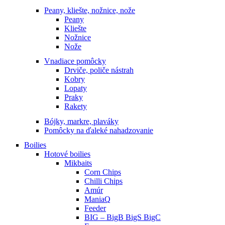
Peany, kliešte, nožnice, nože
Peany
Kliešte
Nožnice
Nože
Vnadiace pomôcky
Drviče, poliče nástrah
Kobry
Lopaty
Praky
Rakety
Bójky, markre, plaváky
Pomôcky na ďaleké nahadzovanie
Boilies
Hotové boilies
Mikbaits
Corn Chips
Chilli Chips
Amúr
ManiaQ
Feeder
BIG – BigB BigS BigC