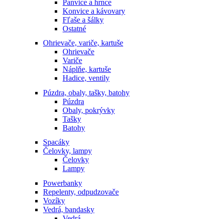
Panvice a hrnce
Konvice a kávovary
Fľaše a šálky
Ostatné
Ohrievače, variče, kartuše
Ohrievače
Variče
Náplňe, kartuše
Hadice, ventily
Púzdra, obaly, tašky, batohy
Púzdra
Obaly, pokrývky
Tašky
Batohy
Spacáky
Čelovky, lampy
Čelovky
Lampy
Powerbanky
Repelenty, odpudzovače
Vozíky
Vedrá, bandasky
Vedrá