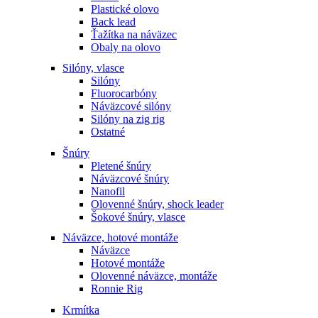
Plastické olovo
Back lead
Ťažítka na náväzec
Obaly na olovo
Silóny, vlasce
Silóny
Fluorocarbóny
Náväzcové silóny
Silóny na zig rig
Ostatné
Šnúry
Pletené šnúry
Náväzcové šnúry
Nanofil
Olovenné šnúry, shock leader
Šokové šnúry, vlasce
Náväzce, hotové montáže
Náväzce
Hotové montáže
Olovenné náväzce, montáže
Ronnie Rig
Krmítka