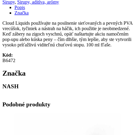
Sirupy
,
Sirupy, aditíva, arómy
Popis
Značka
Cloud Liquids používajte na posilnenie sieťovaných a pevných PVA
vrecúšok, tyčiniek a nástrah na háčik, ich použitie je neobmedzené.
Keď zábery na zigoch vyschnú, opäť naštartujte akciu namočením
pop-upu alebo kúska peny – čím dlhšie, tým lepšie, aby ste vytvorili
vysoko príťažlivú viditeľnú chuťovú stopu. 100 ml fľaše.
Kód:
B6472
Značka
NASH
Podobné produkty