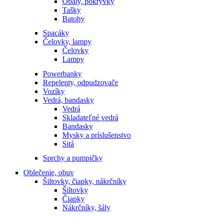
Obaly, pokrývky
Tašky
Batohy
Spacáky
Čelovky, lampy
Čelovky
Lampy
Powerbanky
Repelenty, odpudzovače
Vozíky
Vedrá, bandasky
Vedrá
Skladateľné vedrá
Bandasky
Mysky a príslušenstvo
Sitá
Sprchy a pumpičky
Oblečenie, obuv
Šiltovky, čiapky, nákrčníky
Šiltovky
Čiapky
Nákrčníky, šály