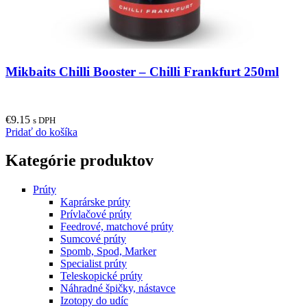
Mikbaits Chilli Booster – Chilli Frankfurt 250ml
€
9.15
s DPH
Pridať do košíka
Kategórie produktov
Prúty
Kaprárske prúty
Prívlačové prúty
Feedrové, matchové prúty
Sumcové prúty
Spomb, Spod, Marker
Specialist prúty
Teleskopické prúty
Náhradné špičky, nástavce
Izotopy do udíc