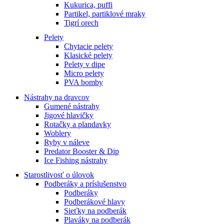
Kukurica, puffi
Partikel, partiklové mraky
Tigrí orech
Pelety
Chytacie pelety
Klasické pelety
Pelety v dipe
Micro pelety
PVA bomby
Nástrahy na dravcov
Gumené nástrahy
Jigové hlavičky
Rotačky a plandavky
Woblery
Ryby v náleve
Predator Booster & Dip
Ice Fishing nástrahy
Starostlivosť o úlovok
Podberáky a príslušenstvo
Podberáky
Podberákové hlavy
Sieťky na podberák
Plaváky na podberák