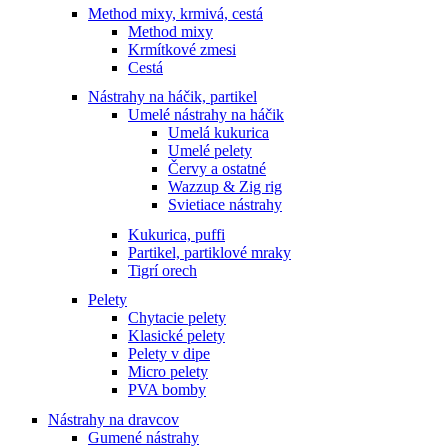
Method mixy, krmivá, cestá
Method mixy
Krmítkové zmesi
Cestá
Nástrahy na háčik, partikel
Umelé nástrahy na háčik
Umelá kukurica
Umelé pelety
Červy a ostatné
Wazzup & Zig rig
Svietiace nástrahy
Kukurica, puffi
Partikel, partiklové mraky
Tigrí orech
Pelety
Chytacie pelety
Klasické pelety
Pelety v dipe
Micro pelety
PVA bomby
Nástrahy na dravcov
Gumené nástrahy