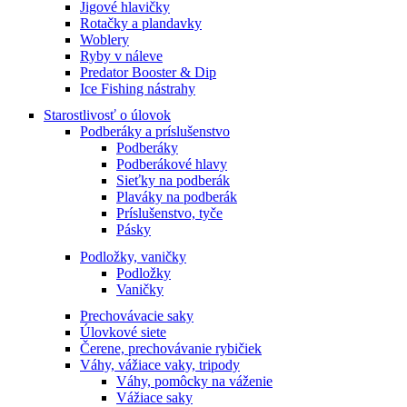
Jigové hlavičky
Rotačky a plandavky
Woblery
Ryby v náleve
Predator Booster & Dip
Ice Fishing nástrahy
Starostlivosť o úlovok
Podberáky a príslušenstvo
Podberáky
Podberákové hlavy
Sieťky na podberák
Plaváky na podberák
Príslušenstvo, tyče
Pásky
Podložky, vaničky
Podložky
Vaničky
Prechovávacie saky
Úlovkové siete
Čerene, prechovávanie rybičiek
Váhy, vážiace vaky, tripody
Váhy, pomôcky na váženie
Vážiace saky