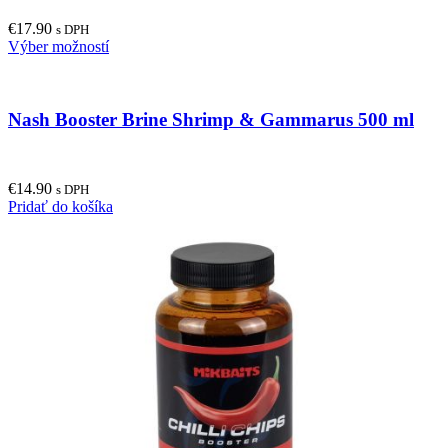
€
17.90
s DPH
This
Výber možností
product
has
multiple
Nash Booster Brine Shrimp & Gammarus 500 ml
variants.
The
options
may
€
14.90
be
s DPH
Pridať do košíka
chosen
on
the
product
page