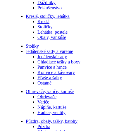
Dáždniky
Príslušenstvo
Kreslá, stoličky, lehátka
Kreslá
Stoličky
Lehátka, postele
Obaly, vankúše
Stolíky
Jedálenské sady a varenie
Jedálenské sady
Chladiace tašky a boxy
Panvice a hrnce
Konvice a kávovary
Fľaše a šálky
Ostatné
Ohrievače, variče, kartuše
Ohrievače
Variče
Náplňe, kartuše
Hadice, ventily
Púzdra, obaly, tašky, batohy
Púzdra