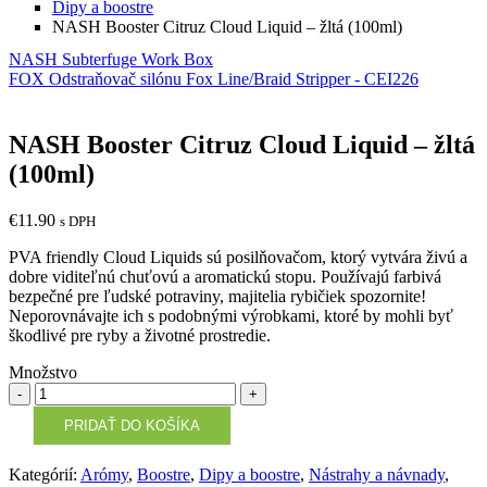
Dipy a boostre
NASH Booster Citruz Cloud Liquid – žltá (100ml)
NASH Subterfuge Work Box
FOX Odstraňovač silónu Fox Line/Braid Stripper - CEI226
NASH Booster Citruz Cloud Liquid – žltá
(100ml)
€
11.90
s DPH
PVA friendly Cloud Liquids sú posilňovačom, ktorý vytvára živú a
dobre viditeľnú chuťovú a aromatickú stopu. Používajú farbivá
bezpečné pre ľudské potraviny, majitelia rybičiek spozornite!
Neporovnávajte ich s podobnými výrobkami, ktoré by mohli byť
škodlivé pre ryby a životné prostredie.
Množstvo
Množstvo
PRIDAŤ DO KOŠÍKA
Kategórií:
Arómy
,
Boostre
,
Dipy a boostre
,
Nástrahy a návnady
,