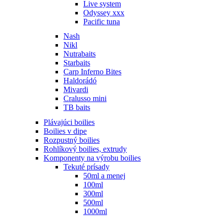
Live system
Odyssey xxx
Pacific tuna
Nash
Nikl
Nutrabaits
Starbaits
Carp Inferno Bites
Haldorádó
Mivardi
Cralusso mini
TB baits
Plávajúci boilies
Boilies v dipe
Rozpustný boilies
Rohlíkový boilies, extrudy
Komponenty na výrobu boilies
Tekuté prísady
50ml a menej
100ml
300ml
500ml
1000ml