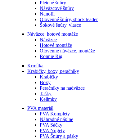
Pletené šnúry
Náväzcové šnúry
Nanofil
Olovenné šnúry, shock leader
Šokové šnúry, vlasce
Náväzce, hotové montáže
Náväzce
Hotové montáže
Olovenné náväzce, montáže
Ronnie Rig
Krmítka
Krabičky, boxy, peračníky
Krabičky
Boxy
Peračníky na nadväzce
Tašky
Kelímky
PVA materiál
PVA Komplety
Náhradné náplne
PVA Sáčky
PVA Nugety
PVA Šnúry a pásky