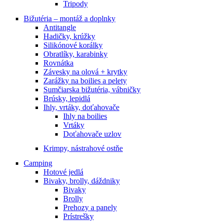
Tripody
Bižutéria – montáž a doplnky
Antitangle
Hadičky, krúžky
Silikónové korálky
Obratlíky, karabinky
Rovnátka
Závesky na olová + krytky
Zarážky na boilies a pelety
Sumčiarska bižutéria, vábničky
Brúsky, lepidlá
Ihly, vrtáky, doťahovače
Ihly na boilies
Vrtáky
Doťahovače uzlov
Krimpy, nástrahové ostňe
Camping
Hotové jedlá
Bivaky, brolly, dáždniky
Bivaky
Brolly
Prehozy a panely
Prístrešky