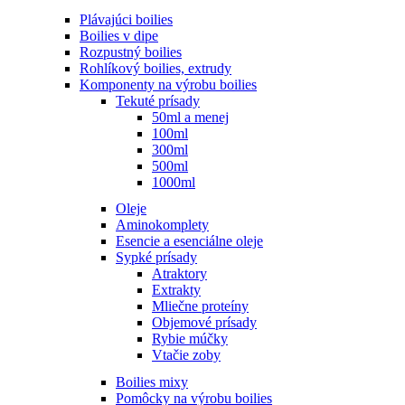
Plávajúci boilies
Boilies v dipe
Rozpustný boilies
Rohlíkový boilies, extrudy
Komponenty na výrobu boilies
Tekuté prísady
50ml a menej
100ml
300ml
500ml
1000ml
Oleje
Aminokomplety
Esencie a esenciálne oleje
Sypké prísady
Atraktory
Extrakty
Mliečne proteíny
Objemové prísady
Rybie múčky
Vtačie zoby
Boilies mixy
Pomôcky na výrobu boilies