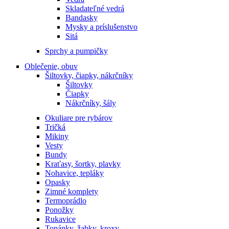
Skladateľné vedrá
Bandasky
Mysky a príslušenstvo
Sitá
Sprchy a pumpičky
Oblečenie, obuv
Šiltovky, čiapky, nákrčníky
Šiltovky
Čiapky
Nákrčníky, šály
Okuliare pre rybárov
Tričká
Mikiny
Vesty
Bundy
Kraťasy, šortky, plavky
Nohavice, tepláky
Opasky
Zimné komplety
Termoprádlo
Ponožky
Rukavice
Topánky, žabky, kroxy