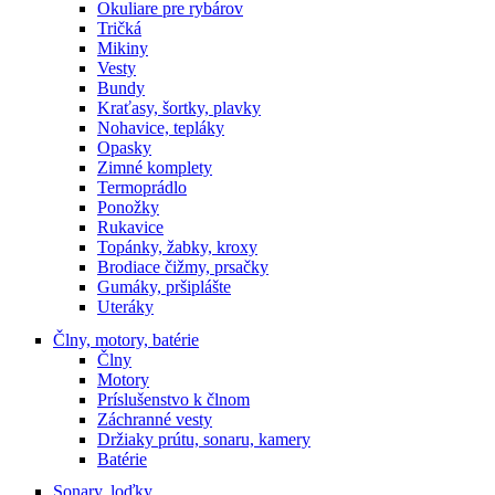
Okuliare pre rybárov
Tričká
Mikiny
Vesty
Bundy
Kraťasy, šortky, plavky
Nohavice, tepláky
Opasky
Zimné komplety
Termoprádlo
Ponožky
Rukavice
Topánky, žabky, kroxy
Brodiace čižmy, prsačky
Gumáky, pršiplášte
Uteráky
Člny, motory, batérie
Člny
Motory
Príslušenstvo k člnom
Záchranné vesty
Držiaky prútu, sonaru, kamery
Batérie
Sonary, loďky