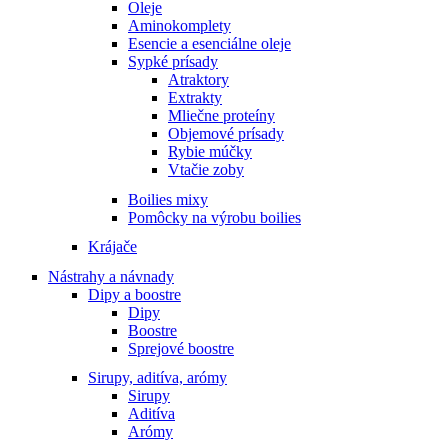
Oleje
Aminokomplety
Esencie a esenciálne oleje
Sypké prísady
Atraktory
Extrakty
Mliečne proteíny
Objemové prísady
Rybie múčky
Vtačie zoby
Boilies mixy
Pomôcky na výrobu boilies
Krájače
Nástrahy a návnady
Dipy a boostre
Dipy
Boostre
Sprejové boostre
Sirupy, aditíva, arómy
Sirupy
Aditíva
Arómy