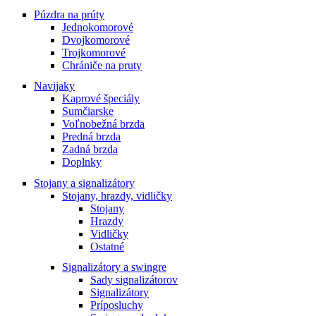
Púzdra na prúty
Jednokomorové
Dvojkomorové
Trojkomorové
Chrániče na pruty
Navijaky
Kaprové špeciály
Sumčiarske
Voľnobežná brzda
Predná brzda
Zadná brzda
Doplnky
Stojany a signalizátory
Stojany, hrazdy, vidličky
Stojany
Hrazdy
Vidličky
Ostatné
Signalizátory a swingre
Sady signalizátorov
Signalizátory
Príposluchy