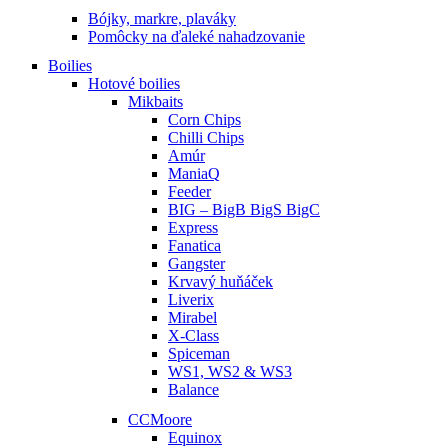
Bójky, markre, plaváky
Pomôcky na ďaleké nahadzovanie
Boilies
Hotové boilies
Mikbaits
Corn Chips
Chilli Chips
Amúr
ManiaQ
Feeder
BIG – BigB BigS BigC
Express
Fanatica
Gangster
Krvavý huňáček
Liverix
Mirabel
X-Class
Spiceman
WS1, WS2 & WS3
Balance
CCMoore
Equinox