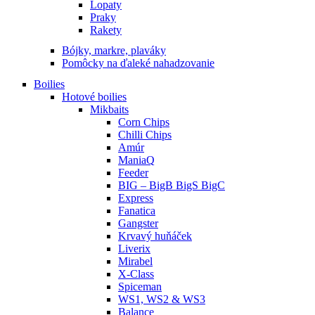
Lopaty
Praky
Rakety
Bójky, markre, plaváky
Pomôcky na ďaleké nahadzovanie
Boilies
Hotové boilies
Mikbaits
Corn Chips
Chilli Chips
Amúr
ManiaQ
Feeder
BIG – BigB BigS BigC
Express
Fanatica
Gangster
Krvavý huňáček
Liverix
Mirabel
X-Class
Spiceman
WS1, WS2 & WS3
Balance