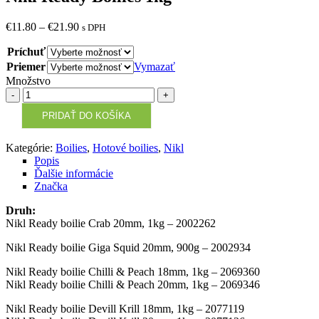
€
11.80
–
€
21.90
s DPH
Príchuť
Priemer
Vymazať
Množstvo
Množstvo
PRIDAŤ DO KOŠÍKA
Kategórie:
Boilies
,
Hotové boilies
,
Nikl
Popis
Ďalšie informácie
Značka
Druh:
Nikl Ready boilie Crab 20mm, 1kg – 2002262
Nikl Ready boilie Giga Squid 20mm, 900g – 2002934
Nikl Ready boilie Chilli & Peach 18mm, 1kg – 2069360
Nikl Ready boilie Chilli & Peach 20mm, 1kg – 2069346
Nikl Ready boilie Devill Krill 18mm, 1kg – 2077119