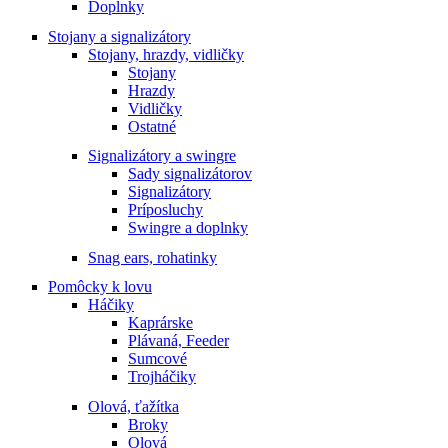
Doplnky
Stojany a signalizátory
Stojany, hrazdy, vidličky
Stojany
Hrazdy
Vidličky
Ostatné
Signalizátory a swingre
Sady signalizátorov
Signalizátory
Príposluchy
Swingre a doplnky
Snag ears, rohatinky
Pomôcky k lovu
Háčiky
Kaprárske
Plávaná, Feeder
Sumcové
Trojháčiky
Olová, ťažítka
Broky
Olová