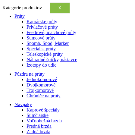
Kategórie produktov
X
Prúty
Kaprárske prúty
Prívlačové prúty
Feedrové, matchové prúty
Sumcové prúty
Spomb, Spod, Marker
Specialist prúty
Teleskopické prúty
Náhradné špičky, nástavce
Izotopy do udíc
Púzdra na prúty
Jednokomorové
Dvojkomorové
Trojkomorové
Chrániče na pruty
Navijaky
Kaprové špeciály
Sumčiarske
Voľnobežná brzda
Predná brzda
Zadná brzda