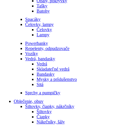
Obaly, pokrývky
Tašky
Batohy
Spacáky
Čelovky, lampy
Čelovky
Lampy
Powerbanky
Repelenty, odpudzovače
Vozíky
Vedrá, bandasky
Vedrá
Skladateľné vedrá
Bandasky
Mysky a príslušenstvo
Sitá
Sprchy a pumpičky
Oblečenie, obuv
Šiltovky, čiapky, nákrčníky
Šiltovky
Čiapky
Nákrčníky, šály