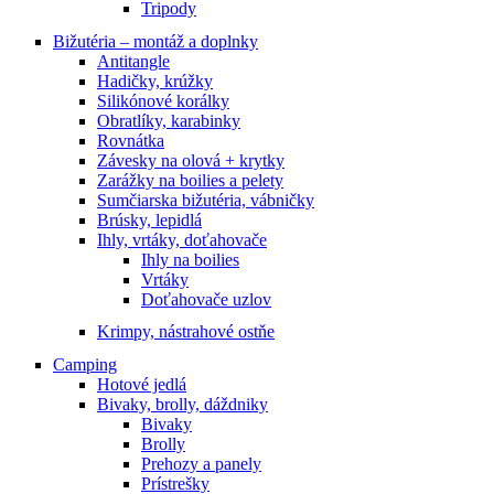
Tripody
Bižutéria – montáž a doplnky
Antitangle
Hadičky, krúžky
Silikónové korálky
Obratlíky, karabinky
Rovnátka
Závesky na olová + krytky
Zarážky na boilies a pelety
Sumčiarska bižutéria, vábničky
Brúsky, lepidlá
Ihly, vrtáky, doťahovače
Ihly na boilies
Vrtáky
Doťahovače uzlov
Krimpy, nástrahové ostňe
Camping
Hotové jedlá
Bivaky, brolly, dáždniky
Bivaky
Brolly
Prehozy a panely
Prístrešky