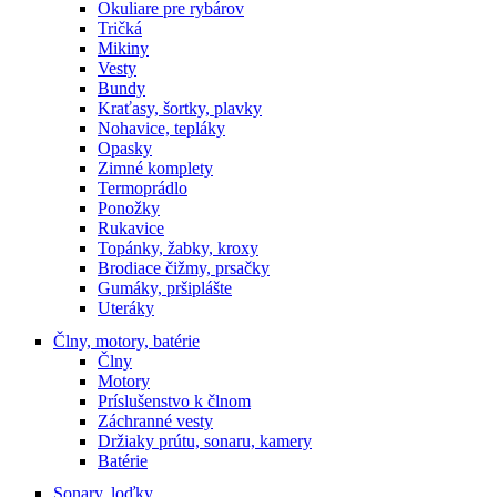
Okuliare pre rybárov
Tričká
Mikiny
Vesty
Bundy
Kraťasy, šortky, plavky
Nohavice, tepláky
Opasky
Zimné komplety
Termoprádlo
Ponožky
Rukavice
Topánky, žabky, kroxy
Brodiace čižmy, prsačky
Gumáky, pršiplášte
Uteráky
Člny, motory, batérie
Člny
Motory
Príslušenstvo k člnom
Záchranné vesty
Držiaky prútu, sonaru, kamery
Batérie
Sonary, loďky