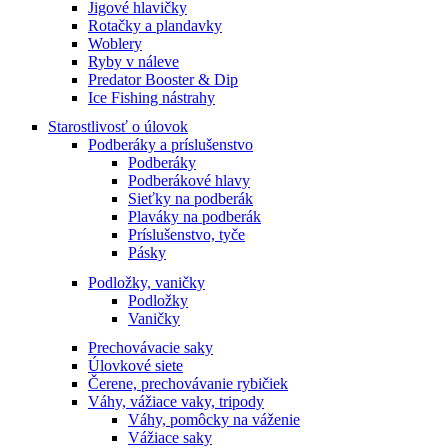
Jigové hlavičky
Rotačky a plandavky
Woblery
Ryby v náleve
Predator Booster & Dip
Ice Fishing nástrahy
Starostlivosť o úlovok
Podberáky a príslušenstvo
Podberáky
Podberákové hlavy
Sieťky na podberák
Plaváky na podberák
Príslušenstvo, tyče
Pásky
Podložky, vaničky
Podložky
Vaničky
Prechovávacie saky
Úlovkové siete
Čerene, prechovávanie rybičiek
Váhy, vážiace vaky, tripody
Váhy, pomôcky na váženie
Vážiace saky