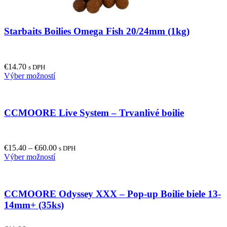
Starbaits Boilies Omega Fish 20/24mm (1kg)
€
14.70
s DPH
This
Výber možností
product
has
multiple
CCMOORE Live System – Trvanlivé boilie
variants.
The
options
may
€
15.40
–
€
60.00
be
s DPH
This
Výber možností
chosen
product
on
has
the
multiple
product
CCMOORE Odyssey XXX – Pop-up Boilie biele 13-
variants.
page
The
14mm+ (35ks)
options
may