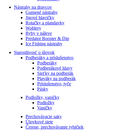
Nástrahy na dravcov
Gumené nástrahy
Jigové hlavičky
Rotačky a plandavky
Woblery
Ryby v náleve
Predator Booster & Dip
Ice Fishing nástrahy
Starostlivosť o úlovok
Podberáky a príslušenstvo
Podberáky
Podberákové hlavy
Sieťky na podberák
Plaváky na podberák
Príslušenstvo, tyče
Pásky
Podložky, vaničky
Podložky
Vaničky
Prechovávacie saky
Úlovkové siete
Čerene, prechovávanie rybičiek