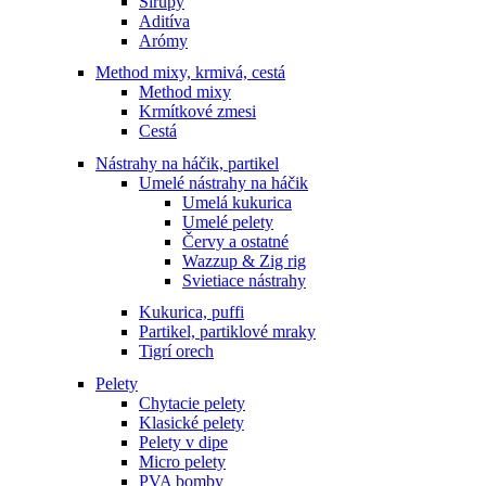
Sirupy
Aditíva
Arómy
Method mixy, krmivá, cestá
Method mixy
Krmítkové zmesi
Cestá
Nástrahy na háčik, partikel
Umelé nástrahy na háčik
Umelá kukurica
Umelé pelety
Červy a ostatné
Wazzup & Zig rig
Svietiace nástrahy
Kukurica, puffi
Partikel, partiklové mraky
Tigrí orech
Pelety
Chytacie pelety
Klasické pelety
Pelety v dipe
Micro pelety
PVA bomby