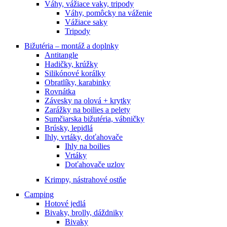
Váhy, vážiace vaky, tripody
Váhy, pomôcky na váženie
Vážiace saky
Tripody
Bižutéria – montáž a doplnky
Antitangle
Hadičky, krúžky
Silikónové korálky
Obratlíky, karabinky
Rovnátka
Závesky na olová + krytky
Zarážky na boilies a pelety
Sumčiarska bižutéria, vábničky
Brúsky, lepidlá
Ihly, vrtáky, doťahovače
Ihly na boilies
Vrtáky
Doťahovače uzlov
Krimpy, nástrahové ostňe
Camping
Hotové jedlá
Bivaky, brolly, dáždniky
Bivaky