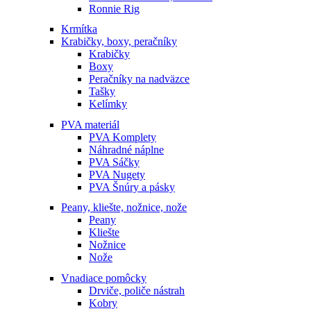
Ronnie Rig
Krmítka
Krabičky, boxy, peračníky
Krabičky
Boxy
Peračníky na nadväzce
Tašky
Kelímky
PVA materiál
PVA Komplety
Náhradné náplne
PVA Sáčky
PVA Nugety
PVA Šnúry a pásky
Peany, kliešte, nožnice, nože
Peany
Kliešte
Nožnice
Nože
Vnadiace pomôcky
Drviče, poliče nástrah
Kobry