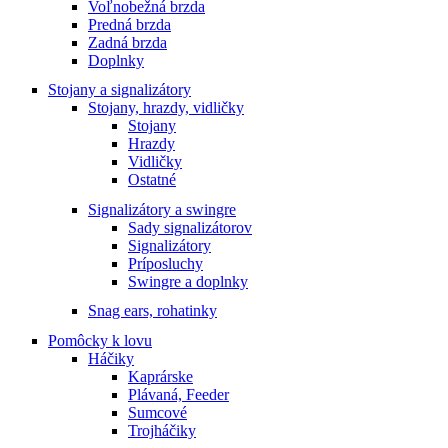
Voľnobežná brzda
Predná brzda
Zadná brzda
Doplnky
Stojany a signalizátory
Stojany, hrazdy, vidličky
Stojany
Hrazdy
Vidličky
Ostatné
Signalizátory a swingre
Sady signalizátorov
Signalizátory
Príposluchy
Swingre a doplnky
Snag ears, rohatinky
Pomôcky k lovu
Háčiky
Kaprárske
Plávaná, Feeder
Sumcové
Trojháčiky