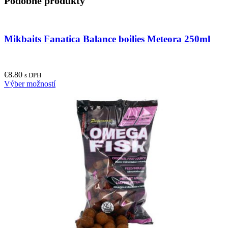
Podobné produkty
Mikbaits Fanatica Balance boilies Meteora 250ml
€
8.80
s DPH
This
Výber možností
product
has
multiple
variants.
The
options
may
be
chosen
on
the
product
page