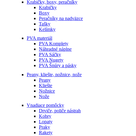
Krabičky, boxy, peračníky
Krabičky
Boxy
Peračníky na nadväzce
Tašky
Kelímky
PVA materiál
PVA Komplety
Náhradné náplne
PVA Sáčky
PVA Nugety
PVA Šnúry a pásky
Peany, kliešte, nožnice, nože
Peany
Kliešte
Nožnice
Nože
Vnadiace pomôcky
Drviče, poliče nástrah
Kobry
Lopaty
Praky
Rakety