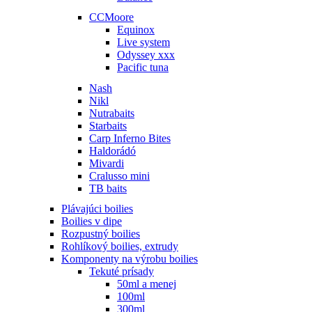
CCMoore
Equinox
Live system
Odyssey xxx
Pacific tuna
Nash
Nikl
Nutrabaits
Starbaits
Carp Inferno Bites
Haldorádó
Mivardi
Cralusso mini
TB baits
Plávajúci boilies
Boilies v dipe
Rozpustný boilies
Rohlíkový boilies, extrudy
Komponenty na výrobu boilies
Tekuté prísady
50ml a menej
100ml
300ml