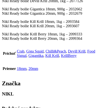
Nikl Ready boilie Devill Krill 20mm, 1kg – 2077126
Nikl Ready boilie Gigantica 18mm, 900g – 2032662
Nikl Ready boilie Gigantica 20mm, 900g – 2032679
Nikl Ready boilie Kill Krill 18mm, 1kg – 2093584
Nikl Ready boilie Kill Krill 20mm, 1kg – 2093607
Nikl Ready boilie Krill Berry 18mm, 1kg – 2099333
Nikl Ready boilie Krill Berry 20mm, 1kg – 2099364
Crab
,
Giga Squid
,
Chilli&Peach
,
Devill Krill
,
Food
Príchuť
Signal
,
Gigantika
,
Kill Krill
,
KrillBerry
Priemer
18mm
,
20mm
Značka
NIKL