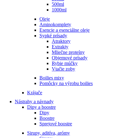
500ml
1000ml
Oleje
Aminokomplety
Esencie a esenciálne oleje
Sypké prísady
Atraktory
Extrakty
Mliečne proteíny
Objemové prísady
Rybie múčky
Vtačie zoby
Boilies mixy
Pomôcky na výrobu boilies
Krájače
Nástrahy a návnady
Dipy a boostre
Dipy
Boostre
Sprejové boostre
Sirupy, aditíva, arómy