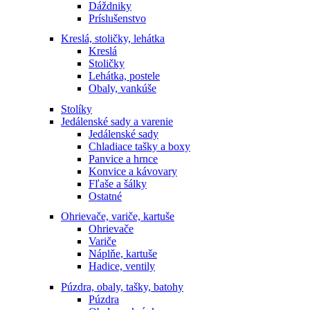
Dáždniky
Príslušenstvo
Kreslá, stoličky, lehátka
Kreslá
Stoličky
Lehátka, postele
Obaly, vankúše
Stolíky
Jedálenské sady a varenie
Jedálenské sady
Chladiace tašky a boxy
Panvice a hrnce
Konvice a kávovary
Fľaše a šálky
Ostatné
Ohrievače, variče, kartuše
Ohrievače
Variče
Náplňe, kartuše
Hadice, ventily
Púzdra, obaly, tašky, batohy
Púzdra