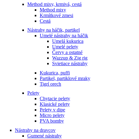
Method mixy, krmivá, cestá
Method mixy
Krmítkové zmesi
Cestá
Nástrahy na háčik, partikel
Umelé nástrahy na háčik
Umelá kukurica
Umelé pelety
Červy a ostatné
Wazzup & Zig rig
Svietiace nástrahy
Kukurica, puffi
Partikel, partiklové mraky
Tigrí orech
Pelety
Chytacie pelety
Klasické pelety
Pelety v dipe
Micro pelety
PVA bomby
Nástrahy na dravcov
Gumené nástrahy