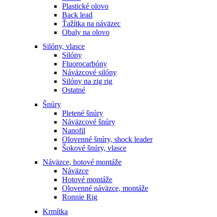
Plastické olovo
Back lead
Ťažítka na náväzec
Obaly na olovo
Silóny, vlasce
Silóny
Fluorocarbóny
Náväzcové silóny
Silóny na zig rig
Ostatné
Šnúry
Pletené šnúry
Náväzcové šnúry
Nanofil
Olovenné šnúry, shock leader
Šokové šnúry, vlasce
Náväzce, hotové montáže
Náväzce
Hotové montáže
Olovenné náväzce, montáže
Ronnie Rig
Krmítka