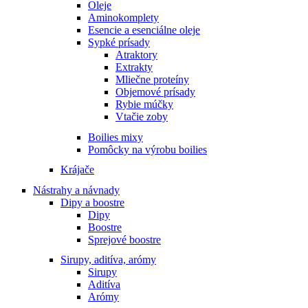
Oleje
Aminokomplety
Esencie a esenciálne oleje
Sypké prísady
Atraktory
Extrakty
Mliečne proteíny
Objemové prísady
Rybie múčky
Vtačie zoby
Boilies mixy
Pomôcky na výrobu boilies
Krájače
Nástrahy a návnady
Dipy a boostre
Dipy
Boostre
Sprejové boostre
Sirupy, aditíva, arómy
Sirupy
Aditíva
Arómy