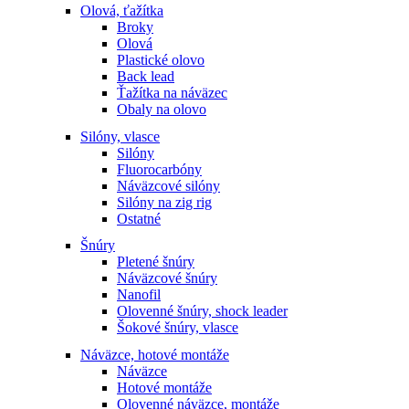
Olová, ťažítka
Broky
Olová
Plastické olovo
Back lead
Ťažítka na náväzec
Obaly na olovo
Silóny, vlasce
Silóny
Fluorocarbóny
Náväzcové silóny
Silóny na zig rig
Ostatné
Šnúry
Pletené šnúry
Náväzcové šnúry
Nanofil
Olovenné šnúry, shock leader
Šokové šnúry, vlasce
Náväzce, hotové montáže
Náväzce
Hotové montáže
Olovenné náväzce, montáže