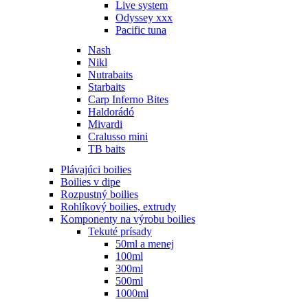
Live system
Odyssey xxx
Pacific tuna
Nash
Nikl
Nutrabaits
Starbaits
Carp Inferno Bites
Haldorádó
Mivardi
Cralusso mini
TB baits
Plávajúci boilies
Boilies v dipe
Rozpustný boilies
Rohlíkový boilies, extrudy
Komponenty na výrobu boilies
Tekuté prísady
50ml a menej
100ml
300ml
500ml
1000ml