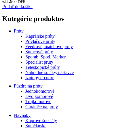
€
11.96
be
s DPH
Pridať do košíka
chosen
on
the
Kategórie produktov
product
page
Prúty
Kaprárske prúty
Prívlačové prúty
Feedrové, matchové prúty
Sumcové prúty
Spomb, Spod, Marker
Specialist prúty
Teleskopické prúty
Náhradné špičky, nástavce
Izotopy do udíc
Púzdra na prúty
Jednokomorové
Dvojkomorové
Trojkomorové
Chrániče na pruty
Navijaky
Kaprové špeciály
Sumčiarske