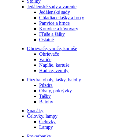
Stolíky
Jedálenské sady a varenie
Jedálenské sady
Chladiace tašky a boxy
Panvice a hrnce
Konvice a kávovary
Fľaše a šálky
Ostatné
Ohrievače, variče, kartuše
Ohrievače
Variče
Náplňe, kartuše
Hadice, ventily
Púzdra, obaly, tašky, batohy
Púzdra
Obaly, pokrývky
Tašky
Batohy
Spacáky
Čelovky, lampy
Čelovky
Lampy
Powerbanky