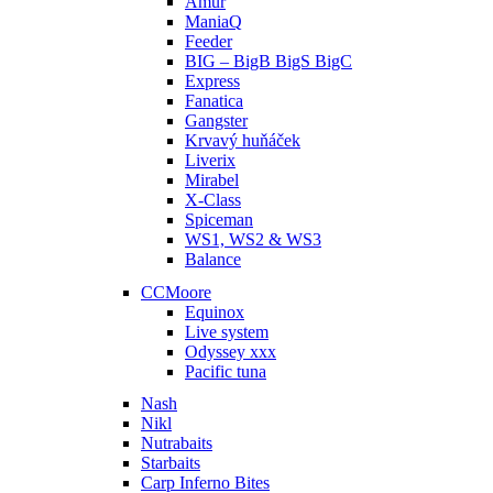
Amúr
ManiaQ
Feeder
BIG – BigB BigS BigC
Express
Fanatica
Gangster
Krvavý huňáček
Liverix
Mirabel
X-Class
Spiceman
WS1, WS2 & WS3
Balance
CCMoore
Equinox
Live system
Odyssey xxx
Pacific tuna
Nash
Nikl
Nutrabaits
Starbaits
Carp Inferno Bites