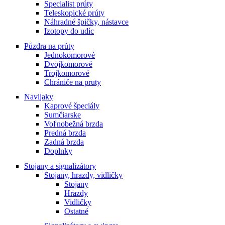
Specialist prúty
Teleskopické prúty
Náhradné špičky, nástavce
Izotopy do udíc
Púzdra na prúty
Jednokomorové
Dvojkomorové
Trojkomorové
Chrániče na pruty
Navijaky
Kaprové špeciály
Sumčiarske
Voľnobežná brzda
Predná brzda
Zadná brzda
Doplnky
Stojany a signalizátory
Stojany, hrazdy, vidličky
Stojany
Hrazdy
Vidličky
Ostatné