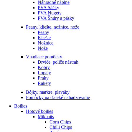
Náhradné náplne
PVA Sáčky
PVA Nugety
PVA Šnúry a pásky
Peany, kliešte, nožnice, nože
Peany
Kliešte
Nožnice
Nože
Vnadiace pomôcky
Drviče, poliče nástrah
Kobry
Lopaty
Praky
Rakety
Bójky, markre, plaváky
Pomôcky na ďaleké nahadzovanie
Boilies
Hotové boilies
Mikbaits
Corn Chips
Chilli Chips