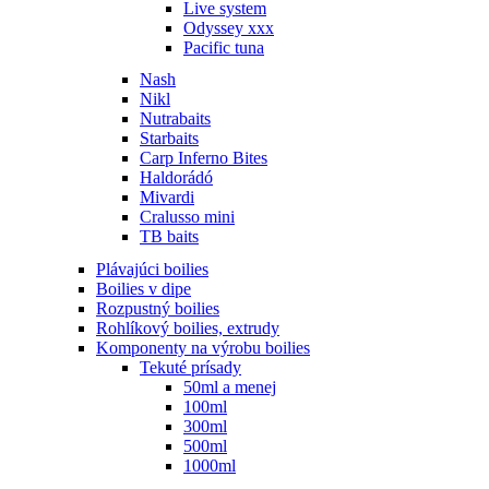
Live system
Odyssey xxx
Pacific tuna
Nash
Nikl
Nutrabaits
Starbaits
Carp Inferno Bites
Haldorádó
Mivardi
Cralusso mini
TB baits
Plávajúci boilies
Boilies v dipe
Rozpustný boilies
Rohlíkový boilies, extrudy
Komponenty na výrobu boilies
Tekuté prísady
50ml a menej
100ml
300ml
500ml
1000ml