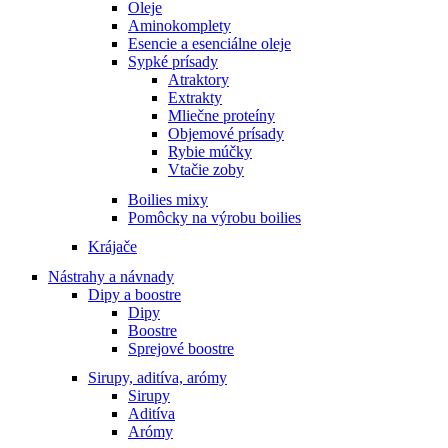
Oleje
Aminokomplety
Esencie a esenciálne oleje
Sypké prísady
Atraktory
Extrakty
Mliečne proteíny
Objemové prísady
Rybie múčky
Vtačie zoby
Boilies mixy
Pomôcky na výrobu boilies
Krájače
Nástrahy a návnady
Dipy a boostre
Dipy
Boostre
Sprejové boostre
Sirupy, aditíva, arómy
Sirupy
Aditíva
Arómy