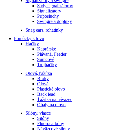
Signalizátory a swingre
Sady signalizátorov
Signalizátory
Príposluchy
Swingre a doplnky
Snag ears, rohatinky
Pomôcky k lovu
Háčiky
Kaprárske
Plávaná, Feeder
Sumcové
Trojháčiky
Olová, ťažítka
Broky
Olová
Plastické olovo
Back lead
Ťažítka na náväzec
Obaly na olovo
Silóny, vlasce
Silóny
Fluorocarbóny
Náväzcové silóny