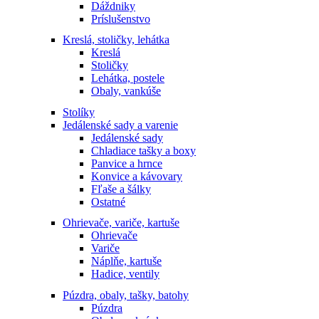
Dáždniky
Príslušenstvo
Kreslá, stoličky, lehátka
Kreslá
Stoličky
Lehátka, postele
Obaly, vankúše
Stolíky
Jedálenské sady a varenie
Jedálenské sady
Chladiace tašky a boxy
Panvice a hrnce
Konvice a kávovary
Fľaše a šálky
Ostatné
Ohrievače, variče, kartuše
Ohrievače
Variče
Náplňe, kartuše
Hadice, ventily
Púzdra, obaly, tašky, batohy
Púzdra