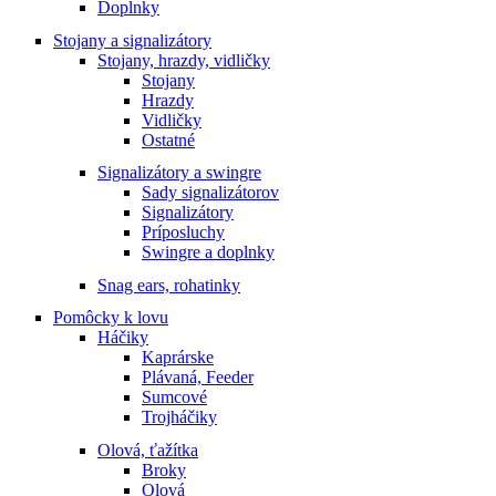
Doplnky
Stojany a signalizátory
Stojany, hrazdy, vidličky
Stojany
Hrazdy
Vidličky
Ostatné
Signalizátory a swingre
Sady signalizátorov
Signalizátory
Príposluchy
Swingre a doplnky
Snag ears, rohatinky
Pomôcky k lovu
Háčiky
Kaprárske
Plávaná, Feeder
Sumcové
Trojháčiky
Olová, ťažítka
Broky
Olová