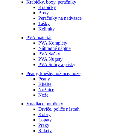
Krabičky, boxy, peračníky
Krabičky
Boxy
Peračníky na nadväzce
Tašky
Kelímky
PVA materiál
PVA Komplety
Náhradné náplne
PVA Sáčky
PVA Nugety
PVA Šnúry a pásky
Peany, kliešte, nožnice, nože
Peany
Kliešte
Nožnice
Nože
Vnadiace pomôcky
Drviče, poliče nástrah
Kobry
Lopaty
Praky
Rakety