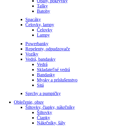
Obaly, pokrývky
Tašky
Batohy
Spacáky
Čelovky, lampy
Čelovky
Lampy
Powerbanky
Repelenty, odpudzovače
Vozíky
Vedrá, bandasky
Vedrá
Skladateľné vedrá
Bandasky
Mysky a príslušenstvo
Sitá
Sprchy a pumpičky
Oblečenie, obuv
Šiltovky, čiapky, nákrčníky
Šiltovky
Čiapky
Nákrčníky, šály