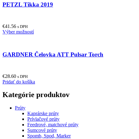
PETZL Tikka 2019
€
41.56
s DPH
This
Výber možností
product
has
multiple
GARDNER Čelovka ATT Pulsar Torch
variants.
The
options
may
€
28.60
be
s DPH
Pridať do košíka
chosen
on
the
Kategórie produktov
product
page
Prúty
Kaprárske prúty
Prívlačové prúty
Feedrové, matchové prúty
Sumcové prúty
Spomb, Spod, Marker