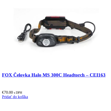
multiple
variants.
The
options
may
be
chosen
on
the
product
page
FOX Čelovka Halo MS 300C Headtorch – CEI163
€
70.00
s DPH
Pridať do košíka