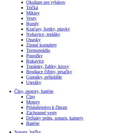
Okuliare pre rybárov
Tričká
Mikiny
Vesty
Bundy
Kraťasy, šortky, plavky
Nohavice, tepláky
Opasky
Zimné komplety
Termoprádlo
Ponožky
Rukavice
Topánky, žabky, kroxy
Brodiace čižmy, prsačky
Gumáky, pršiplášte
Uteráky
Člny, motory, batérie
Člny
Motory
Príslušenstvo k člnom
Záchranné vesty
Držiaky prútu, sonaru, kamery
Batérie
Sonary, loďky