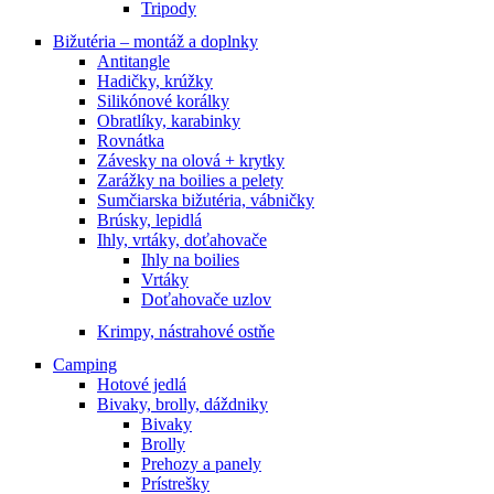
Tripody
Bižutéria – montáž a doplnky
Antitangle
Hadičky, krúžky
Silikónové korálky
Obratlíky, karabinky
Rovnátka
Závesky na olová + krytky
Zarážky na boilies a pelety
Sumčiarska bižutéria, vábničky
Brúsky, lepidlá
Ihly, vrtáky, doťahovače
Ihly na boilies
Vrtáky
Doťahovače uzlov
Krimpy, nástrahové ostňe
Camping
Hotové jedlá
Bivaky, brolly, dáždniky
Bivaky
Brolly
Prehozy a panely
Prístrešky