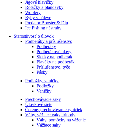
Jigové hlavičky
Rotačky a plandavky
Woblery
Ryby v náleve
Predator Booster & Dip
Ice Fishing nástrahy
Starostlivosť o úlovok
Podberáky a príslušenstvo
Podberáky
Podberákové hlavy
Sieťky na podberák
Plaváky na podberák
Príslušenstvo, tyče
Pásky
Podložky, vaničky
Podložky
Vaničky
Prechovávacie saky
Úlovkové siete
Čerene, prechovávanie rybičiek
Váhy, vážiace vaky, tripody
Váhy, pomôcky na váženie
Vážiace saky