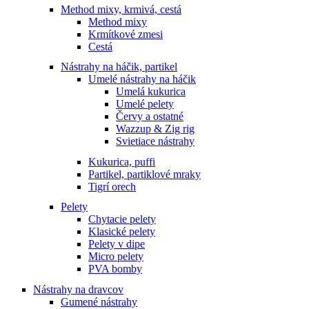
Method mixy, krmivá, cestá
Method mixy
Krmítkové zmesi
Cestá
Nástrahy na háčik, partikel
Umelé nástrahy na háčik
Umelá kukurica
Umelé pelety
Červy a ostatné
Wazzup & Zig rig
Svietiace nástrahy
Kukurica, puffi
Partikel, partiklové mraky
Tigrí orech
Pelety
Chytacie pelety
Klasické pelety
Pelety v dipe
Micro pelety
PVA bomby
Nástrahy na dravcov
Gumené nástrahy