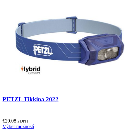
PETZL Tikkina 2022
€
29.08
s DPH
This
Výber možností
product
has