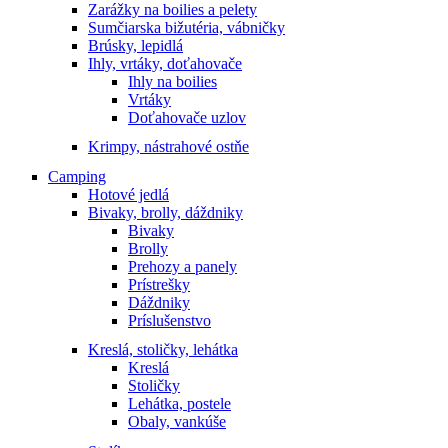
Zarážky na boilies a pelety
Sumčiarska bižutéria, vábničky
Brúsky, lepidlá
Ihly, vrtáky, doťahovače
Ihly na boilies
Vrtáky
Doťahovače uzlov
Krimpy, nástrahové ostňe
Camping
Hotové jedlá
Bivaky, brolly, dáždniky
Bivaky
Brolly
Prehozy a panely
Prístrešky
Dáždniky
Príslušenstvo
Kreslá, stoličky, lehátka
Kreslá
Stoličky
Lehátka, postele
Obaly, vankúše