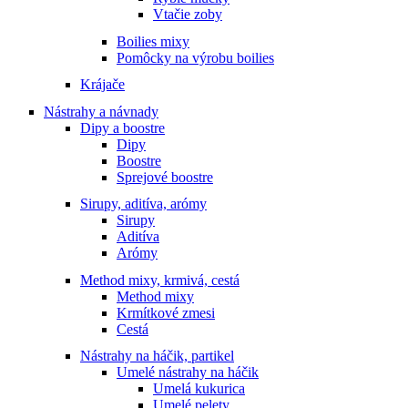
Vtačie zoby
Boilies mixy
Pomôcky na výrobu boilies
Krájače
Nástrahy a návnady
Dipy a boostre
Dipy
Boostre
Sprejové boostre
Sirupy, aditíva, arómy
Sirupy
Aditíva
Arómy
Method mixy, krmivá, cestá
Method mixy
Krmítkové zmesi
Cestá
Nástrahy na háčik, partikel
Umelé nástrahy na háčik
Umelá kukurica
Umelé pelety