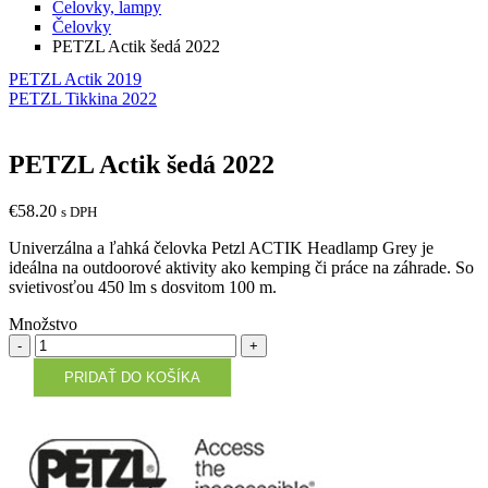
Čelovky, lampy
Čelovky
PETZL Actik šedá 2022
PETZL Actik 2019
PETZL Tikkina 2022
PETZL Actik šedá 2022
€
58.20
s DPH
Univerzálna a ľahká čelovka Petzl ACTIK Headlamp Grey je
ideálna na outdoorové aktivity ako kemping či práce na záhrade. So
svietivosťou 450 lm s dosvitom 100 m.
Množstvo
Množstvo
PRIDAŤ DO KOŠÍKA