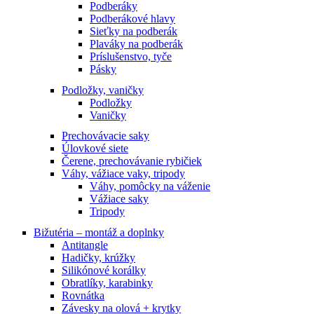
Podberáky
Podberákové hlavy
Sieťky na podberák
Plaváky na podberák
Príslušenstvo, tyče
Pásky
Podložky, vaničky
Podložky
Vaničky
Prechovávacie saky
Úlovkové siete
Čerene, prechovávanie rybičiek
Váhy, vážiace vaky, tripody
Váhy, pomôcky na váženie
Vážiace saky
Tripody
Bižutéria – montáž a doplnky
Antitangle
Hadičky, krúžky
Silikónové korálky
Obratlíky, karabinky
Rovnátka
Závesky na olová + krytky