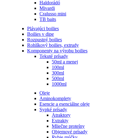
Haldorádó
Mivardi
Cralusso mini
TB baits
Plávajúci boilies
Boilies v dipe
Rozpustný boilies
Rohlíkový boilies, extrudy
Komponenty na výrobu boilies
Tekuté prísady
50ml a menej
100ml
300ml
500ml
1000ml
Oleje
Aminokomplety
Esencie a esenciálne oleje
Sypké prísady
Atraktory
Extrakty
Mliečne proteíny
Objemové prísady
Rybie múčky