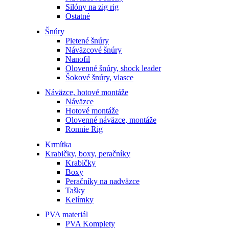
Silóny na zig rig
Ostatné
Šnúry
Pletené šnúry
Náväzcové šnúry
Nanofil
Olovenné šnúry, shock leader
Šokové šnúry, vlasce
Náväzce, hotové montáže
Náväzce
Hotové montáže
Olovenné náväzce, montáže
Ronnie Rig
Krmítka
Krabičky, boxy, peračníky
Krabičky
Boxy
Peračníky na nadväzce
Tašky
Kelímky
PVA materiál
PVA Komplety