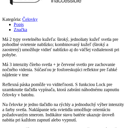
Kategória:
Čelovky
Popis
Značka
Má 2 typy svetelného kužeľa: široký, jednoliaty kužeľ svetla pre
pohodlné svietenie nablízko; kombinovaný kužeľ (široký a
zaostrený) umožňuje vidieť nablízko aj do väčšej vzdialenosti pri
pohybe.
Má 3 intenzity číreho svetla + je červené svetlo pre zachovanie
nočného videnia. Súčasťou je fosforeskujúci reflektor pre ľahké
nájdenie v tme
Reflexná páska pomôže vo viditeľnosti. S funkciou Lock pre
uzamknutie tlačidla vypínača, ktorá zabráni náhodnému zapnutiu
čelovky v batohu.
Na čelovke je jedno tlačidlo na rýchly a jednoduchý výber intenzity
a farby svetla. Naklápanie tela svietidla umožňuje orientáciu
požadovaným smerom. Indikátor stavu batérie ukazuje úroveň
nabitia pri každom zapnutí alebo vypnutí.