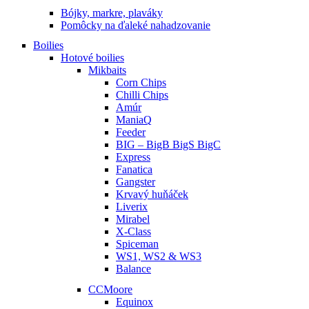
Bójky, markre, plaváky
Pomôcky na ďaleké nahadzovanie
Boilies
Hotové boilies
Mikbaits
Corn Chips
Chilli Chips
Amúr
ManiaQ
Feeder
BIG – BigB BigS BigC
Express
Fanatica
Gangster
Krvavý huňáček
Liverix
Mirabel
X-Class
Spiceman
WS1, WS2 & WS3
Balance
CCMoore
Equinox