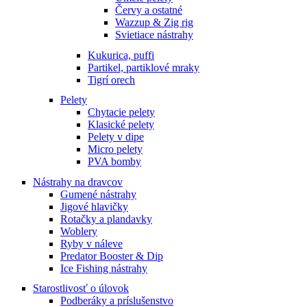
Červy a ostatné
Wazzup & Zig rig
Svietiace nástrahy
Kukurica, puffi
Partikel, partiklové mraky
Tigrí orech
Pelety
Chytacie pelety
Klasické pelety
Pelety v dipe
Micro pelety
PVA bomby
Nástrahy na dravcov
Gumené nástrahy
Jigové hlavičky
Rotačky a plandavky
Woblery
Ryby v náleve
Predator Booster & Dip
Ice Fishing nástrahy
Starostlivosť o úlovok
Podberáky a príslušenstvo