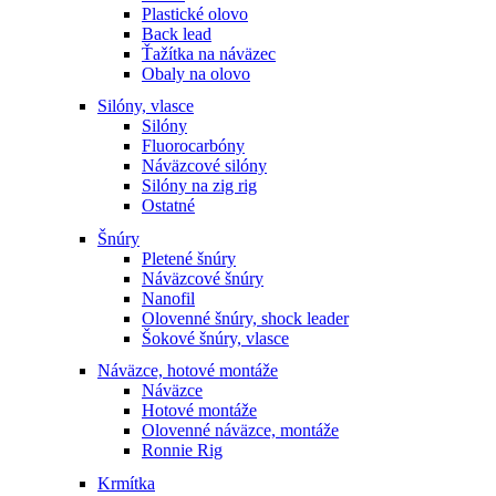
Plastické olovo
Back lead
Ťažítka na náväzec
Obaly na olovo
Silóny, vlasce
Silóny
Fluorocarbóny
Náväzcové silóny
Silóny na zig rig
Ostatné
Šnúry
Pletené šnúry
Náväzcové šnúry
Nanofil
Olovenné šnúry, shock leader
Šokové šnúry, vlasce
Náväzce, hotové montáže
Náväzce
Hotové montáže
Olovenné náväzce, montáže
Ronnie Rig
Krmítka