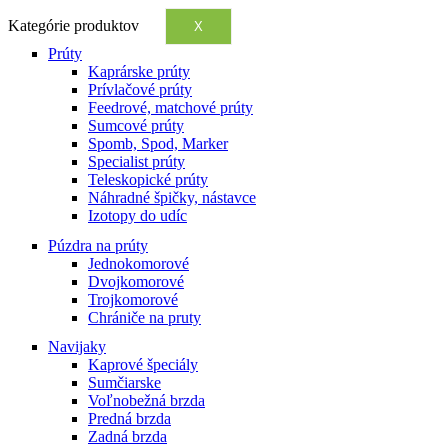
Kategórie produktov
X
Prúty
Kaprárske prúty
Prívlačové prúty
Feedrové, matchové prúty
Sumcové prúty
Spomb, Spod, Marker
Specialist prúty
Teleskopické prúty
Náhradné špičky, nástavce
Izotopy do udíc
Púzdra na prúty
Jednokomorové
Dvojkomorové
Trojkomorové
Chrániče na pruty
Navijaky
Kaprové špeciály
Sumčiarske
Voľnobežná brzda
Predná brzda
Zadná brzda