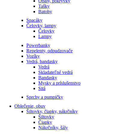
Obaly, pokrývky
Tašky
Batohy
Spacáky
Čelovky, lampy
Čelovky
Lampy
Powerbanky
Repelenty, odpudzovače
Vozíky
Vedrá, bandasky
Vedrá
Skladateľné vedrá
Bandasky
Mysky a príslušenstvo
Sitá
Sprchy a pumpičky
Oblečenie, obuv
Šiltovky, čiapky, nákrčníky
Šiltovky
Čiapky
Nákrčníky, šály