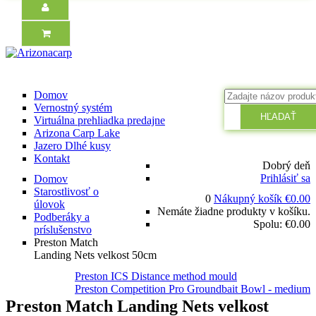
Domov
Vernostný systém
HĽADAŤ
Virtuálna prehliadka predajne
Arizona Carp Lake
Jazero Dlhé kusy
Kontakt
Dobrý deň
Prihlásiť sa
Domov
Starostlivosť o
0
Nákupný košík
€
0.00
úlovok
Nemáte žiadne produkty v košíku.
Podberáky a
Spolu:
€
0.00
príslušenstvo
Preston Match
Landing Nets velkost 50cm
Preston ICS Distance method mould
Preston Competition Pro Groundbait Bowl - medium
Preston Match Landing Nets velkost