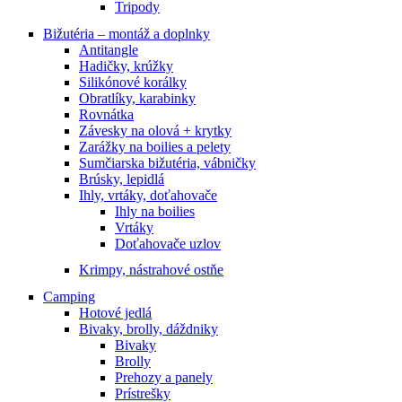
Tripody
Bižutéria – montáž a doplnky
Antitangle
Hadičky, krúžky
Silikónové korálky
Obratlíky, karabinky
Rovnátka
Závesky na olová + krytky
Zarážky na boilies a pelety
Sumčiarska bižutéria, vábničky
Brúsky, lepidlá
Ihly, vrtáky, doťahovače
Ihly na boilies
Vrtáky
Doťahovače uzlov
Krimpy, nástrahové ostňe
Camping
Hotové jedlá
Bivaky, brolly, dáždniky
Bivaky
Brolly
Prehozy a panely
Prístrešky