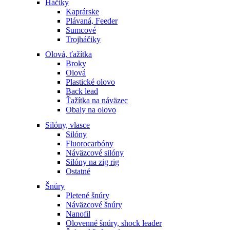
Háčiky
Kaprárske
Plávaná, Feeder
Sumcové
Trojháčiky
Olová, ťažítka
Broky
Olová
Plastické olovo
Back lead
Ťažítka na náväzec
Obaly na olovo
Silóny, vlasce
Silóny
Fluorocarbóny
Náväzcové silóny
Silóny na zig rig
Ostatné
Šnúry
Pletené šnúry
Náväzcové šnúry
Nanofil
Olovenné šnúry, shock leader