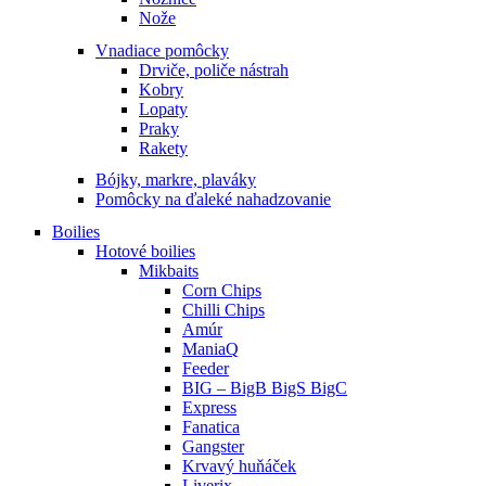
Nože
Vnadiace pomôcky
Drviče, poliče nástrah
Kobry
Lopaty
Praky
Rakety
Bójky, markre, plaváky
Pomôcky na ďaleké nahadzovanie
Boilies
Hotové boilies
Mikbaits
Corn Chips
Chilli Chips
Amúr
ManiaQ
Feeder
BIG – BigB BigS BigC
Express
Fanatica
Gangster
Krvavý huňáček
Liverix