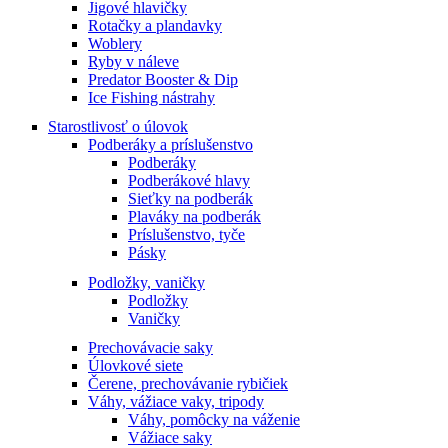
Jigové hlavičky
Rotačky a plandavky
Woblery
Ryby v náleve
Predator Booster & Dip
Ice Fishing nástrahy
Starostlivosť o úlovok
Podberáky a príslušenstvo
Podberáky
Podberákové hlavy
Sieťky na podberák
Plaváky na podberák
Príslušenstvo, tyče
Pásky
Podložky, vaničky
Podložky
Vaničky
Prechovávacie saky
Úlovkové siete
Čerene, prechovávanie rybičiek
Váhy, vážiace vaky, tripody
Váhy, pomôcky na váženie
Vážiace saky