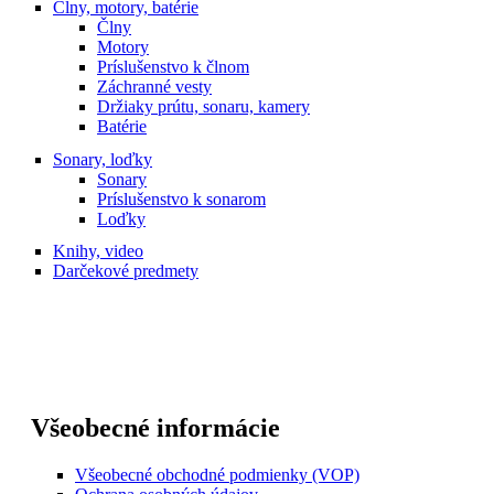
Člny, motory, batérie
Člny
Motory
Príslušenstvo k člnom
Záchranné vesty
Držiaky prútu, sonaru, kamery
Batérie
Sonary, loďky
Sonary
Príslušenstvo k sonarom
Loďky
Knihy, video
Darčekové predmety
Všeobecné informácie
Všeobecné obchodné podmienky (VOP)