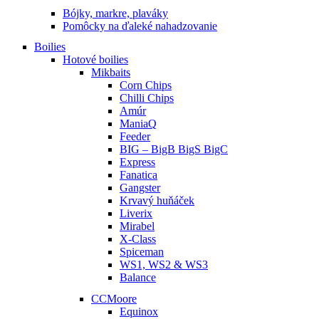
Bójky, markre, plaváky
Pomôcky na ďaleké nahadzovanie
Boilies
Hotové boilies
Mikbaits
Corn Chips
Chilli Chips
Amúr
ManiaQ
Feeder
BIG – BigB BigS BigC
Express
Fanatica
Gangster
Krvavý huňáček
Liverix
Mirabel
X-Class
Spiceman
WS1, WS2 & WS3
Balance
CCMoore
Equinox