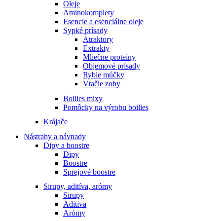
Oleje
Aminokomplety
Esencie a esenciálne oleje
Sypké prísady
Atraktory
Extrakty
Mliečne proteíny
Objemové prísady
Rybie múčky
Vtačie zoby
Boilies mixy
Pomôcky na výrobu boilies
Krájače
Nástrahy a návnady
Dipy a boostre
Dipy
Boostre
Sprejové boostre
Sirupy, aditíva, arómy
Sirupy
Aditíva
Arómy