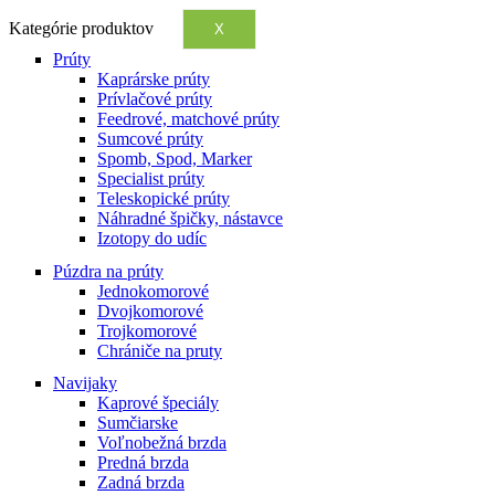
Kategórie produktov
X
Prúty
Kaprárske prúty
Prívlačové prúty
Feedrové, matchové prúty
Sumcové prúty
Spomb, Spod, Marker
Specialist prúty
Teleskopické prúty
Náhradné špičky, nástavce
Izotopy do udíc
Púzdra na prúty
Jednokomorové
Dvojkomorové
Trojkomorové
Chrániče na pruty
Navijaky
Kaprové špeciály
Sumčiarske
Voľnobežná brzda
Predná brzda
Zadná brzda