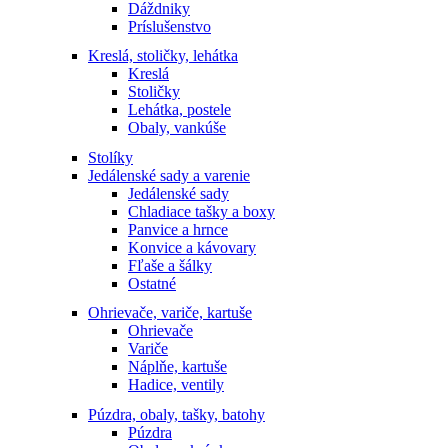
Dáždniky
Príslušenstvo
Kreslá, stoličky, lehátka
Kreslá
Stoličky
Lehátka, postele
Obaly, vankúše
Stolíky
Jedálenské sady a varenie
Jedálenské sady
Chladiace tašky a boxy
Panvice a hrnce
Konvice a kávovary
Fľaše a šálky
Ostatné
Ohrievače, variče, kartuše
Ohrievače
Variče
Náplňe, kartuše
Hadice, ventily
Púzdra, obaly, tašky, batohy
Púzdra