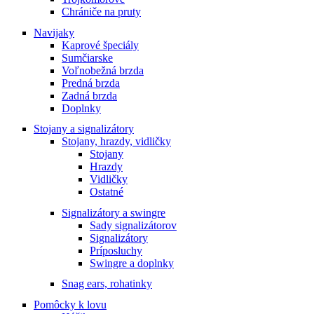
Chrániče na pruty
Navijaky
Kaprové špeciály
Sumčiarske
Voľnobežná brzda
Predná brzda
Zadná brzda
Doplnky
Stojany a signalizátory
Stojany, hrazdy, vidličky
Stojany
Hrazdy
Vidličky
Ostatné
Signalizátory a swingre
Sady signalizátorov
Signalizátory
Príposluchy
Swingre a doplnky
Snag ears, rohatinky
Pomôcky k lovu