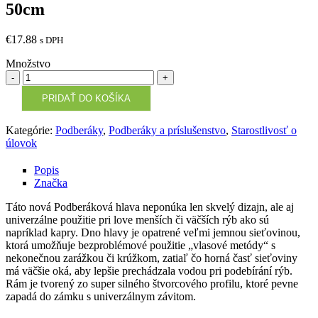
50cm
€
17.88
s DPH
Množstvo
Množstvo
PRIDAŤ DO KOŠÍKA
Kategórie:
Podberáky
,
Podberáky a príslušenstvo
,
Starostlivosť o
úlovok
Popis
Značka
Táto nová Podberáková hlava neponúka len skvelý dizajn, ale aj
univerzálne použitie pri love menších či väčších rýb ako sú
napríklad kapry. Dno hlavy je opatrené veľmi jemnou sieťovinou,
ktorá umožňuje bezproblémové použitie „vlasové metódy“ s
nekonečnou zarážkou či krúžkom, zatiaľ čo horná časť sieťoviny
má väčšie oká, aby lepšie prechádzala vodou pri podebírání rýb.
Rám je tvorený zo super silného štvorcového profilu, ktoré pevne
zapadá do zámku s univerzálnym závitom.