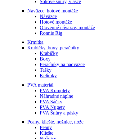
Šokové šnúry, vlasce
Náväzce, hotové montáže
Náväzce
Hotové montáže
Olovenné náväzce, montáže
Ronnie Rig
Krmítka
Krabičky, boxy, peračníky
Krabičky
Boxy
Peračníky na nadväzce
Tašky
Kelímky
PVA materiál
PVA Komplety
Náhradné náplne
PVA Sáčky
PVA Nugety
PVA Šnúry a pásky
Peany, kliešte, nožnice, nože
Peany
Kliešte
Nožnice