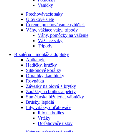
Vaničky
Prechovávacie saky
Úlovkové siete
Čerene, prechovávanie rybičiek
Váhy, vážiace vaky, tripody
Váhy, pomôcky na váženie
Vážiace saky
Tripody
Bižutéria – montáž a doplnky
Antitangle
Hadičky, krúžky
Silikónové korálky
Obratlíky, karabinky
Rovnátka
Závesky na olová + krytky
Zarážky na boilies a pelety
Sumčiarska bižutéria, vábničky
Brúsky, lepidlá
Ihly, vrtáky, doťahovače
Ihly na boilies
Vrtáky
Doťahovače uzlov