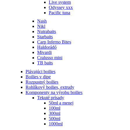
Live system
Odyssey xxx
Pacific tuna
Nash
Nikl
Nutrabaits
Starbaits
Carp Inferno Bites
Haldorádó
Mivardi
Cralusso mini
TB baits
Plávajúci boilies
Boilies v dipe
Rozpustný boilies
Rohlíkový boilies, extrudy
Komponenty na výrobu boilies
Tekuté prísady
50ml a menej
100ml
300ml
500ml
1000ml