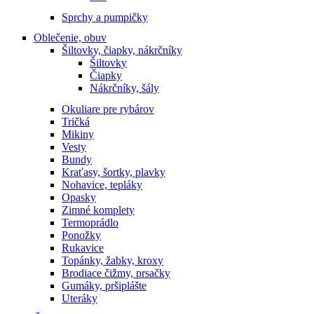
Sprchy a pumpičky
Oblečenie, obuv
Šiltovky, čiapky, nákrčníky
Šiltovky
Čiapky
Nákrčníky, šály
Okuliare pre rybárov
Tričká
Mikiny
Vesty
Bundy
Kraťasy, šortky, plavky
Nohavice, tepláky
Opasky
Zimné komplety
Termoprádlo
Ponožky
Rukavice
Topánky, žabky, kroxy
Brodiace čižmy, prsačky
Gumáky, pršiplášte
Uteráky