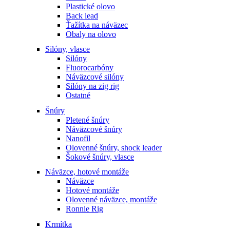
Plastické olovo
Back lead
Ťažítka na náväzec
Obaly na olovo
Silóny, vlasce
Silóny
Fluorocarbóny
Náväzcové silóny
Silóny na zig rig
Ostatné
Šnúry
Pletené šnúry
Náväzcové šnúry
Nanofil
Olovenné šnúry, shock leader
Šokové šnúry, vlasce
Náväzce, hotové montáže
Náväzce
Hotové montáže
Olovenné náväzce, montáže
Ronnie Rig
Krmítka