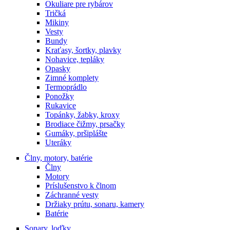
Okuliare pre rybárov
Tričká
Mikiny
Vesty
Bundy
Kraťasy, šortky, plavky
Nohavice, tepláky
Opasky
Zimné komplety
Termoprádlo
Ponožky
Rukavice
Topánky, žabky, kroxy
Brodiace čižmy, prsačky
Gumáky, pršiplášte
Uteráky
Člny, motory, batérie
Člny
Motory
Príslušenstvo k člnom
Záchranné vesty
Držiaky prútu, sonaru, kamery
Batérie
Sonary, loďky