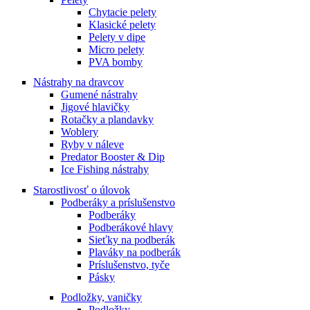
Chytacie pelety
Klasické pelety
Pelety v dipe
Micro pelety
PVA bomby
Nástrahy na dravcov
Gumené nástrahy
Jigové hlavičky
Rotačky a plandavky
Woblery
Ryby v náleve
Predator Booster & Dip
Ice Fishing nástrahy
Starostlivosť o úlovok
Podberáky a príslušenstvo
Podberáky
Podberákové hlavy
Sieťky na podberák
Plaváky na podberák
Príslušenstvo, tyče
Pásky
Podložky, vaničky
Podložky