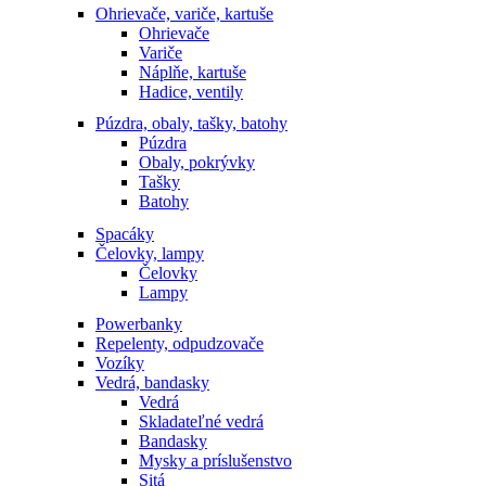
Ohrievače, variče, kartuše
Ohrievače
Variče
Náplňe, kartuše
Hadice, ventily
Púzdra, obaly, tašky, batohy
Púzdra
Obaly, pokrývky
Tašky
Batohy
Spacáky
Čelovky, lampy
Čelovky
Lampy
Powerbanky
Repelenty, odpudzovače
Vozíky
Vedrá, bandasky
Vedrá
Skladateľné vedrá
Bandasky
Mysky a príslušenstvo
Sitá