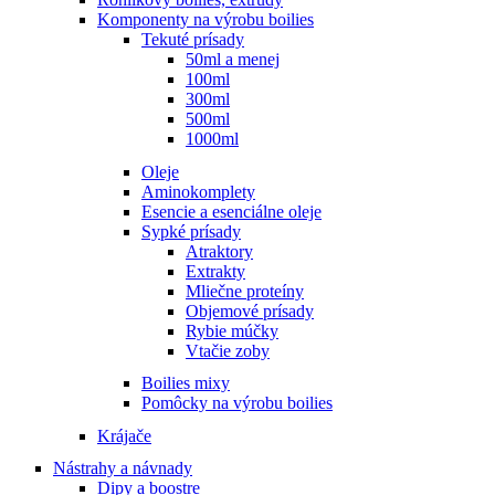
Komponenty na výrobu boilies
Tekuté prísady
50ml a menej
100ml
300ml
500ml
1000ml
Oleje
Aminokomplety
Esencie a esenciálne oleje
Sypké prísady
Atraktory
Extrakty
Mliečne proteíny
Objemové prísady
Rybie múčky
Vtačie zoby
Boilies mixy
Pomôcky na výrobu boilies
Krájače
Nástrahy a návnady
Dipy a boostre