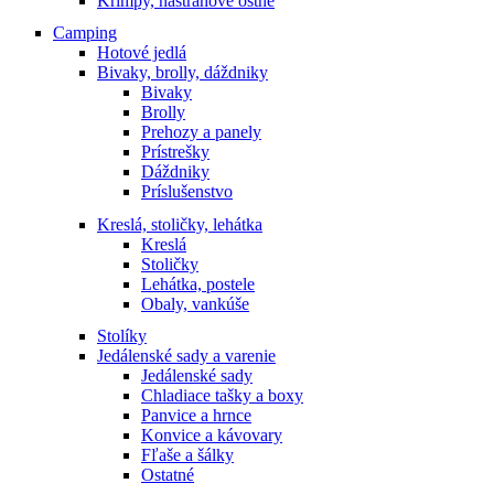
Krimpy, nástrahové ostňe
Camping
Hotové jedlá
Bivaky, brolly, dáždniky
Bivaky
Brolly
Prehozy a panely
Prístrešky
Dáždniky
Príslušenstvo
Kreslá, stoličky, lehátka
Kreslá
Stoličky
Lehátka, postele
Obaly, vankúše
Stolíky
Jedálenské sady a varenie
Jedálenské sady
Chladiace tašky a boxy
Panvice a hrnce
Konvice a kávovary
Fľaše a šálky
Ostatné