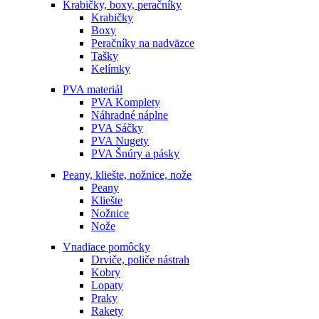
Krabičky, boxy, peračníky
Krabičky
Boxy
Peračníky na nadväzce
Tašky
Kelímky
PVA materiál
PVA Komplety
Náhradné náplne
PVA Sáčky
PVA Nugety
PVA Šnúry a pásky
Peany, kliešte, nožnice, nože
Peany
Kliešte
Nožnice
Nože
Vnadiace pomôcky
Drviče, poliče nástrah
Kobry
Lopaty
Praky
Rakety