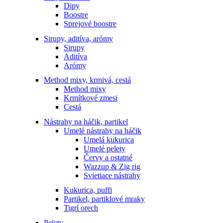
Dipy
Boostre
Sprejové boostre
Sirupy, aditíva, arómy
Sirupy
Aditíva
Arómy
Method mixy, krmivá, cestá
Method mixy
Krmítkové zmesi
Cestá
Nástrahy na háčik, partikel
Umelé nástrahy na háčik
Umelá kukurica
Umelé pelety
Červy a ostatné
Wazzup & Zig rig
Svietiace nástrahy
Kukurica, puffi
Partikel, partiklové mraky
Tigrí orech
Pelety