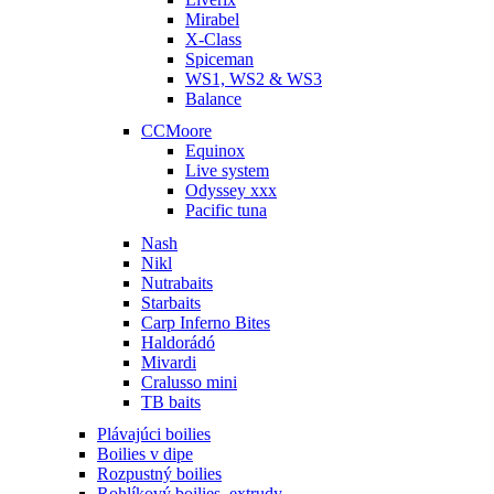
Mirabel
X-Class
Spiceman
WS1, WS2 & WS3
Balance
CCMoore
Equinox
Live system
Odyssey xxx
Pacific tuna
Nash
Nikl
Nutrabaits
Starbaits
Carp Inferno Bites
Haldorádó
Mivardi
Cralusso mini
TB baits
Plávajúci boilies
Boilies v dipe
Rozpustný boilies
Rohlíkový boilies, extrudy