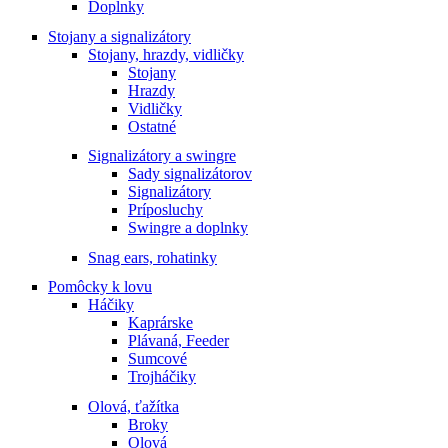
Doplnky
Stojany a signalizátory
Stojany, hrazdy, vidličky
Stojany
Hrazdy
Vidličky
Ostatné
Signalizátory a swingre
Sady signalizátorov
Signalizátory
Príposluchy
Swingre a doplnky
Snag ears, rohatinky
Pomôcky k lovu
Háčiky
Kaprárske
Plávaná, Feeder
Sumcové
Trojháčiky
Olová, ťažítka
Broky
Olová