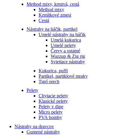
Method mixy, krmivá, cestá
Method mixy
Krmítkové zmesi
Cestá
Nástrahy na háčik, partikel
Umelé nástrahy na háčik
Umelá kukurica
Umelé pelety
Červy a ostatné
Wazzup & Zig rig
Svietiace nástrahy
Kukurica, puffi
Partikel, partiklové mraky
Tigrí orech
Pelety
Chytacie pelety
Klasické pelety
Pelety v dipe
Micro pelety
PVA bomby
Nástrahy na dravcov
Gumené nástrahy