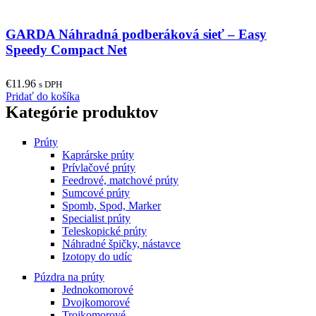
GARDA Náhradná podberáková sieť – Easy
Speedy Compact Net
€
11.96
s DPH
Pridať do košíka
Kategórie produktov
Prúty
Kaprárske prúty
Prívlačové prúty
Feedrové, matchové prúty
Sumcové prúty
Spomb, Spod, Marker
Specialist prúty
Teleskopické prúty
Náhradné špičky, nástavce
Izotopy do udíc
Púzdra na prúty
Jednokomorové
Dvojkomorové
Trojkomorové