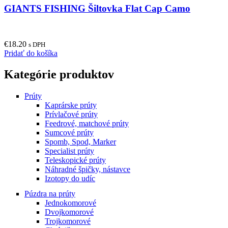
GIANTS FISHING Šiltovka Flat Cap Camo
€
18.20
s DPH
Pridať do košíka
Kategórie produktov
Prúty
Kaprárske prúty
Prívlačové prúty
Feedrové, matchové prúty
Sumcové prúty
Spomb, Spod, Marker
Specialist prúty
Teleskopické prúty
Náhradné špičky, nástavce
Izotopy do udíc
Púzdra na prúty
Jednokomorové
Dvojkomorové
Trojkomorové