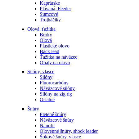
Kaprárske
Plávaná, Feeder
Sumcové
Trojháčiky
Olová, ťažítka
Broky
Olová
Plastické olovo
Back lead
Ťažítka na náväzec
Obaly na olovo
Silóny, vlasce
Silóny
Fluorocarbóny
Náväzcové silóny
Silóny na zig rig
Ostatné
Šnúry
Pletené šnúry
Náväzcové šnúry
Nanofil
Olovenné šnúry, shock leader
Šokové šnúry, vlasce