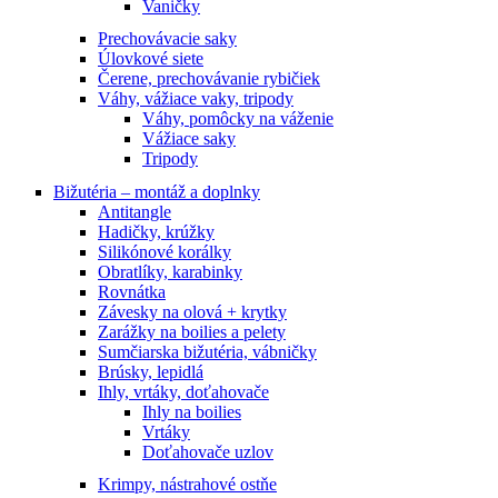
Vaničky
Prechovávacie saky
Úlovkové siete
Čerene, prechovávanie rybičiek
Váhy, vážiace vaky, tripody
Váhy, pomôcky na váženie
Vážiace saky
Tripody
Bižutéria – montáž a doplnky
Antitangle
Hadičky, krúžky
Silikónové korálky
Obratlíky, karabinky
Rovnátka
Závesky na olová + krytky
Zarážky na boilies a pelety
Sumčiarska bižutéria, vábničky
Brúsky, lepidlá
Ihly, vrtáky, doťahovače
Ihly na boilies
Vrtáky
Doťahovače uzlov
Krimpy, nástrahové ostňe