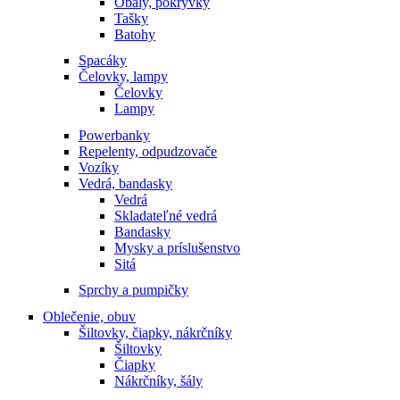
Obaly, pokrývky
Tašky
Batohy
Spacáky
Čelovky, lampy
Čelovky
Lampy
Powerbanky
Repelenty, odpudzovače
Vozíky
Vedrá, bandasky
Vedrá
Skladateľné vedrá
Bandasky
Mysky a príslušenstvo
Sitá
Sprchy a pumpičky
Oblečenie, obuv
Šiltovky, čiapky, nákrčníky
Šiltovky
Čiapky
Nákrčníky, šály