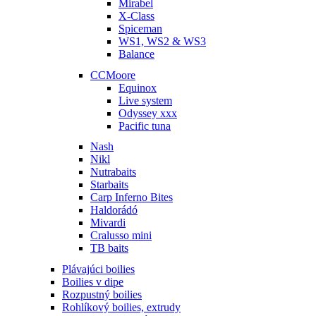
Mirabel
X-Class
Spiceman
WS1, WS2 & WS3
Balance
CCMoore
Equinox
Live system
Odyssey xxx
Pacific tuna
Nash
Nikl
Nutrabaits
Starbaits
Carp Inferno Bites
Haldorádó
Mivardi
Cralusso mini
TB baits
Plávajúci boilies
Boilies v dipe
Rozpustný boilies
Rohlíkový boilies, extrudy