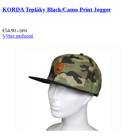
KORDA Tepláky Black/Camo Print Jogger
€
54.90
s DPH
This
Výber možností
product
has
multiple
variants.
The
options
may
be
chosen
on
the
product
page