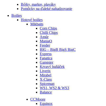
Bójky, markre, plaváky
Pomôcky na ďaleké nahadzovanie
Boilies
Hotové boilies
Mikbaits
Corn Chips
Chilli Chips
Amúr
ManiaQ
Feeder
BIG – BigB BigS BigC
Express
Fanatica
Gangster
Krvavý huňáček
Liverix
Mirabel
X-Class
Spiceman
WS1, WS2 & WS3
Balance
CCMoore
Equinox