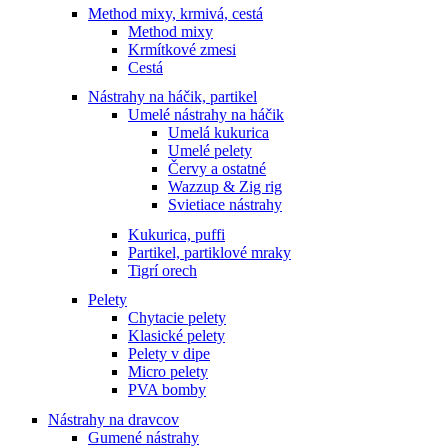
Method mixy, krmivá, cestá
Method mixy
Krmítkové zmesi
Cestá
Nástrahy na háčik, partikel
Umelé nástrahy na háčik
Umelá kukurica
Umelé pelety
Červy a ostatné
Wazzup & Zig rig
Svietiace nástrahy
Kukurica, puffi
Partikel, partiklové mraky
Tigrí orech
Pelety
Chytacie pelety
Klasické pelety
Pelety v dipe
Micro pelety
PVA bomby
Nástrahy na dravcov
Gumené nástrahy