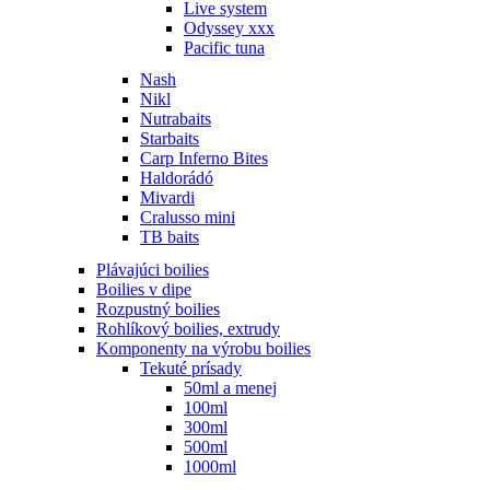
Live system
Odyssey xxx
Pacific tuna
Nash
Nikl
Nutrabaits
Starbaits
Carp Inferno Bites
Haldorádó
Mivardi
Cralusso mini
TB baits
Plávajúci boilies
Boilies v dipe
Rozpustný boilies
Rohlíkový boilies, extrudy
Komponenty na výrobu boilies
Tekuté prísady
50ml a menej
100ml
300ml
500ml
1000ml