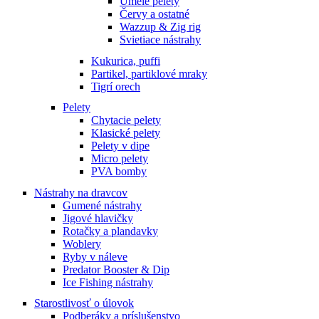
Umelé pelety
Červy a ostatné
Wazzup & Zig rig
Svietiace nástrahy
Kukurica, puffi
Partikel, partiklové mraky
Tigrí orech
Pelety
Chytacie pelety
Klasické pelety
Pelety v dipe
Micro pelety
PVA bomby
Nástrahy na dravcov
Gumené nástrahy
Jigové hlavičky
Rotačky a plandavky
Woblery
Ryby v náleve
Predator Booster & Dip
Ice Fishing nástrahy
Starostlivosť o úlovok
Podberáky a príslušenstvo