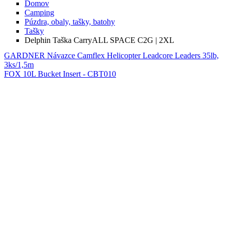
Domov
Camping
Púzdra, obaly, tašky, batohy
Tašky
Delphin Taška CarryALL SPACE C2G | 2XL
GARDNER Návazce Camflex Helicopter Leadcore Leaders 35lb,
3ks/1,5m
FOX 10L Bucket Insert - CBT010