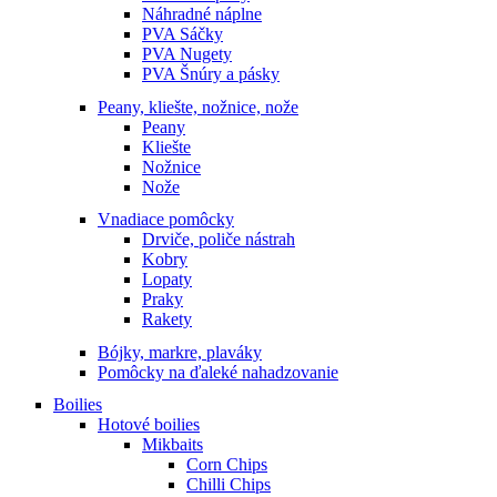
Náhradné náplne
PVA Sáčky
PVA Nugety
PVA Šnúry a pásky
Peany, kliešte, nožnice, nože
Peany
Kliešte
Nožnice
Nože
Vnadiace pomôcky
Drviče, poliče nástrah
Kobry
Lopaty
Praky
Rakety
Bójky, markre, plaváky
Pomôcky na ďaleké nahadzovanie
Boilies
Hotové boilies
Mikbaits
Corn Chips
Chilli Chips