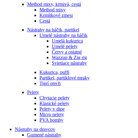
Method mixy, krmivá, cestá
Method mixy
Krmítkové zmesi
Cestá
Nástrahy na háčik, partikel
Umelé nástrahy na háčik
Umelá kukurica
Umelé pelety
Červy a ostatné
Wazzup & Zig rig
Svietiace nástrahy
Kukurica, puffi
Partikel, partiklové mraky
Tigrí orech
Pelety
Chytacie pelety
Klasické pelety
Pelety v dipe
Micro pelety
PVA bomby
Nástrahy na dravcov
Gumené nástrahy