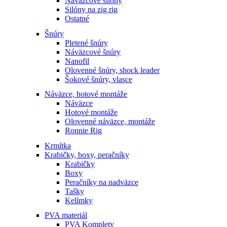
Náväzcové silóny
Silóny na zig rig
Ostatné
Šnúry
Pletené šnúry
Náväzcové šnúry
Nanofil
Olovenné šnúry, shock leader
Šokové šnúry, vlasce
Náväzce, hotové montáže
Náväzce
Hotové montáže
Olovenné náväzce, montáže
Ronnie Rig
Krmítka
Krabičky, boxy, peračníky
Krabičky
Boxy
Peračníky na nadväzce
Tašky
Kelímky
PVA materiál
PVA Komplety