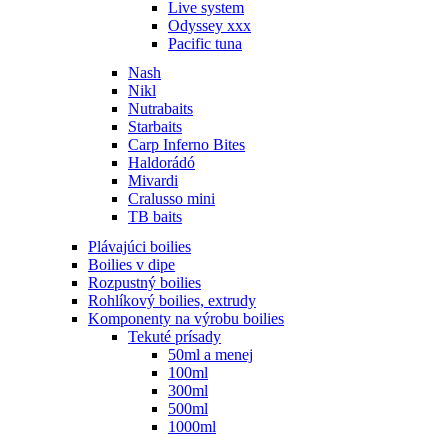
Live system
Odyssey xxx
Pacific tuna
Nash
Nikl
Nutrabaits
Starbaits
Carp Inferno Bites
Haldorádó
Mivardi
Cralusso mini
TB baits
Plávajúci boilies
Boilies v dipe
Rozpustný boilies
Rohlíkový boilies, extrudy
Komponenty na výrobu boilies
Tekuté prísady
50ml a menej
100ml
300ml
500ml
1000ml