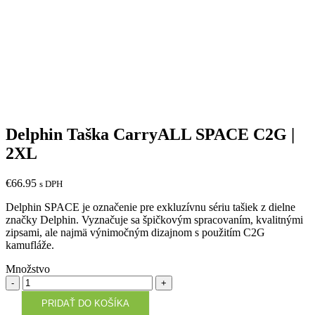
Delphin Taška CarryALL SPACE C2G |
2XL
€
66.95
s DPH
Delphin SPACE je označenie pre exkluzívnu sériu tašiek z dielne
značky Delphin. Vyznačuje sa špičkovým spracovaním, kvalitnými
zipsami, ale najmä výnimočným dizajnom s použitím C2G
kamufláže.
Množstvo
Množstvo
PRIDAŤ DO KOŠÍKA