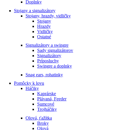
Doplnky
Stojany a signalizátory
Stojany, hrazdy, vidličky
Stojany
Hrazdy
Vidličky
Ostatné
Signalizátory a swingre
Sady signalizátorov
Signalizátory
Príposluchy
Swingre a doplnky
Snag ears, rohatinky
Pomôcky k lovu
Háčiky
Kaprárske
Plávaná, Feeder
Sumcové
Trojháčiky
Olová, ťažítka
Broky
Olová