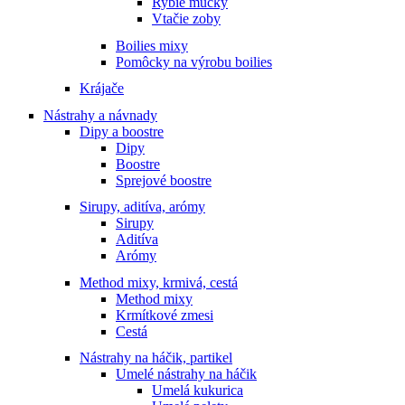
Rybie múčky
Vtačie zoby
Boilies mixy
Pomôcky na výrobu boilies
Krájače
Nástrahy a návnady
Dipy a boostre
Dipy
Boostre
Sprejové boostre
Sirupy, aditíva, arómy
Sirupy
Aditíva
Arómy
Method mixy, krmivá, cestá
Method mixy
Krmítkové zmesi
Cestá
Nástrahy na háčik, partikel
Umelé nástrahy na háčik
Umelá kukurica