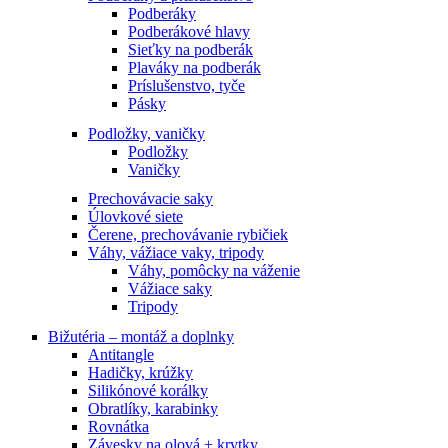
Podberáky
Podberákové hlavy
Sieťky na podberák
Plaváky na podberák
Príslušenstvo, tyče
Pásky
Podložky, vaničky
Podložky
Vaničky
Prechovávacie saky
Úlovkové siete
Čerene, prechovávanie rybičiek
Váhy, vážiace vaky, tripody
Váhy, pomôcky na váženie
Vážiace saky
Tripody
Bižutéria – montáž a doplnky
Antitangle
Hadičky, krúžky
Silikónové korálky
Obratlíky, karabinky
Rovnátka
Závesky na olová + krytky