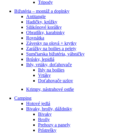
Tripody
Bižutéria – montáž a doplnky
Antitangle
Hadičky, krúžky
Silikónové korálky
Obratlíky, karabinky
Rovnátka
Závesky na olová + krytky
Zarážky na boilies a pelety
Sumčiarska bižutéria, vábničky
Brúsky, lepidlá
Ihly, vrtáky, doťahovače
Ihly na boilies
Vrtáky
Doťahovače uzlov
Krimpy, nástrahové ostňe
Camping
Hotové jedlá
Bivaky, brolly, dáždniky
Bivaky
Brolly
Prehozy a panely
Prístrešky