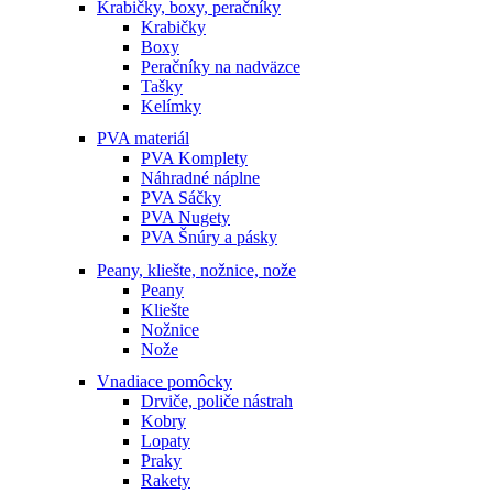
Krabičky, boxy, peračníky
Krabičky
Boxy
Peračníky na nadväzce
Tašky
Kelímky
PVA materiál
PVA Komplety
Náhradné náplne
PVA Sáčky
PVA Nugety
PVA Šnúry a pásky
Peany, kliešte, nožnice, nože
Peany
Kliešte
Nožnice
Nože
Vnadiace pomôcky
Drviče, poliče nástrah
Kobry
Lopaty
Praky
Rakety