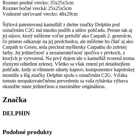
Rozmer predné vrecko: 35x25x5cm
Rozmer bočné vrecká: 25x25x5cm
Vnútorné sieťované vrecko: 48x29cm
Štýlová patentovaná kamufláž z dielne značky Delphin pod
označením C2G má mnoho podôb a uhlov pohľadu. Presne tak aj
jej názov, ktorý môžeme voľne preložiť ako Carpath 2. generácie,
čo priamo odkazuje na jej predchodcu, ale môžeme ho čítať aj ako
Carpath to Green, teda prechod myšlienky Carpathu do zelenej
farby. Jej jedinečnosť a nezameniteľnosť spočíva v prvkoch, z
ktorých je vytvorená. Na prvý dojem ide o kamufláž tvorenú troma
rôznymi odtieňmi zelenej. Všetko sa však zmení pri detailnejšom
pohľade, kedy si všimnete siluety kaprov, komponentov kaprárskej
montáže a lôg značky Delphin spolu s označením C2G. Vďaka
tomuto neopakovateľnému prevedeniu sa vaša rybárska výbava
okamžite stane jedinečnou a maximálne originálnou.
Značka
DELPHIN
Podobné produkty