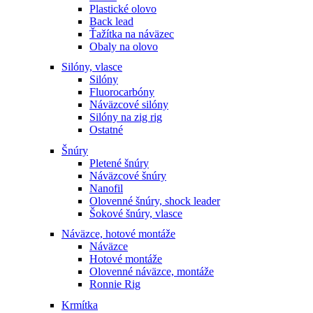
Plastické olovo
Back lead
Ťažítka na náväzec
Obaly na olovo
Silóny, vlasce
Silóny
Fluorocarbóny
Náväzcové silóny
Silóny na zig rig
Ostatné
Šnúry
Pletené šnúry
Náväzcové šnúry
Nanofil
Olovenné šnúry, shock leader
Šokové šnúry, vlasce
Náväzce, hotové montáže
Náväzce
Hotové montáže
Olovenné náväzce, montáže
Ronnie Rig
Krmítka