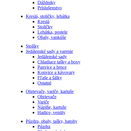
Dáždniky
Príslušenstvo
Kreslá, stoličky, lehátka
Kreslá
Stoličky
Lehátka, postele
Obaly, vankúše
Stolíky
Jedálenské sady a varenie
Jedálenské sady
Chladiace tašky a boxy
Panvice a hrnce
Konvice a kávovary
Fľaše a šálky
Ostatné
Ohrievače, variče, kartuše
Ohrievače
Variče
Náplňe, kartuše
Hadice, ventily
Púzdra, obaly, tašky, batohy
Púzdra