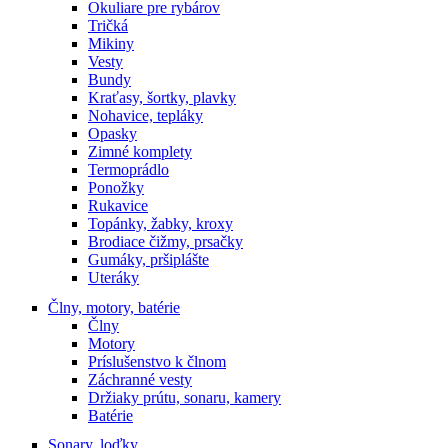
Okuliare pre rybárov
Tričká
Mikiny
Vesty
Bundy
Kraťasy, šortky, plavky
Nohavice, tepláky
Opasky
Zimné komplety
Termoprádlo
Ponožky
Rukavice
Topánky, žabky, kroxy
Brodiace čižmy, prsačky
Gumáky, pršiplášte
Uteráky
Člny, motory, batérie
Člny
Motory
Príslušenstvo k člnom
Záchranné vesty
Držiaky prútu, sonaru, kamery
Batérie
Sonary, loďky