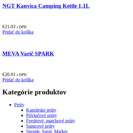
NGT Kanvica Camping Kettle 1,1L
€
21.03
s DPH
Pridať do košíka
MEVA Varič SPARK
€
20.91
s DPH
Pridať do košíka
Kategórie produktov
Prúty
Kaprárske prúty
Prívlačové prúty
Feedrové, matchové prúty
Sumcové prúty
Spomb, Spod, Marker