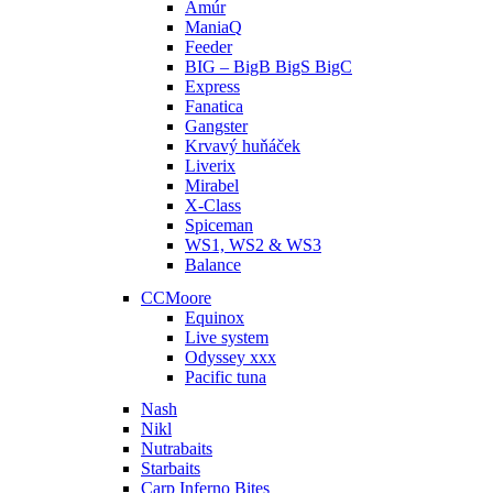
Amúr
ManiaQ
Feeder
BIG – BigB BigS BigC
Express
Fanatica
Gangster
Krvavý huňáček
Liverix
Mirabel
X-Class
Spiceman
WS1, WS2 & WS3
Balance
CCMoore
Equinox
Live system
Odyssey xxx
Pacific tuna
Nash
Nikl
Nutrabaits
Starbaits
Carp Inferno Bites