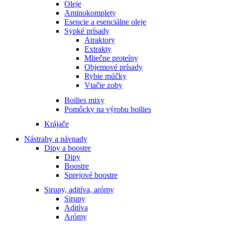
Oleje
Aminokomplety
Esencie a esenciálne oleje
Sypké prísady
Atraktory
Extrakty
Mliečne proteíny
Objemové prísady
Rybie múčky
Vtačie zoby
Boilies mixy
Pomôcky na výrobu boilies
Krájače
Nástrahy a návnady
Dipy a boostre
Dipy
Boostre
Sprejové boostre
Sirupy, aditíva, arómy
Sirupy
Aditíva
Arómy