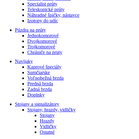
Specialist prúty
Teleskopické prúty
Náhradné špičky, nástavce
Izotopy do udíc
Púzdra na prúty
Jednokomorové
Dvojkomorové
Trojkomorové
Chrániče na pruty
Navijaky
Kaprové špeciály
Sumčiarske
Voľnobežná brzda
Predná brzda
Zadná brzda
Doplnky
Stojany a signalizátory
Stojany, hrazdy, vidličky
Stojany
Hrazdy
Vidličky
Ostatné