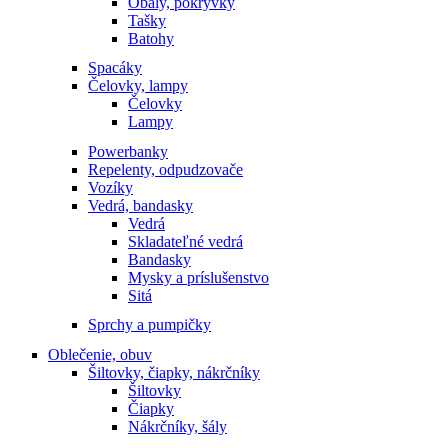
Obaly, pokrývky
Tašky
Batohy
Spacáky
Čelovky, lampy
Čelovky
Lampy
Powerbanky
Repelenty, odpudzovače
Vozíky
Vedrá, bandasky
Vedrá
Skladateľné vedrá
Bandasky
Mysky a príslušenstvo
Sitá
Sprchy a pumpičky
Oblečenie, obuv
Šiltovky, čiapky, nákrčníky
Šiltovky
Čiapky
Nákrčníky, šály