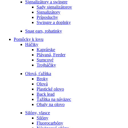
Signalizátory a swingre
Sady signalizátorov
Signalizátory
Príposluchy
Swingre a doplnky
Snag ears, rohatinky
Pomôcky k lovu
Háčiky
Kaprárske
Plávaná, Feeder
Sumcové
Trojháčiky
Olová, ťažítka
Broky
Olová
Plastické olovo
Back lead
Ťažítka na náväzec
Obaly na olovo
Silóny, vlasce
Silóny
Fluorocarbóny