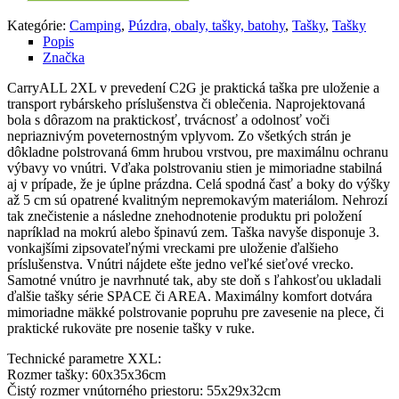
Kategórie:
Camping
,
Púzdra, obaly, tašky, batohy
,
Tašky
,
Tašky
Popis
Značka
CarryALL 2XL v prevedení C2G je praktická taška pre uloženie a
transport rybárskeho príslušenstva či oblečenia. Naprojektovaná
bola s dôrazom na praktickosť, trvácnosť a odolnosť voči
nepriaznivým poveternostným vplyvom. Zo všetkých strán je
dôkladne polstrovaná 6mm hrubou vrstvou, pre maximálnu ochranu
výbavy vo vnútri. Vďaka polstrovaniu stien je mimoriadne stabilná
aj v prípade, že je úplne prázdna. Celá spodná časť a boky do výšky
až 5 cm sú opatrené kvalitným nepremokavým materiálom. Nehrozí
tak znečistenie a následne znehodnotenie produktu pri položení
napríklad na mokrú alebo špinavú zem. Taška navyše disponuje 3.
vonkajšími zipsovateľnými vreckami pre uloženie ďalšieho
príslušenstva. Vnútri nájdete ešte jedno veľké sieťové vrecko.
Samotné vnútro je navrhnuté tak, aby ste doň s ľahkosťou ukladali
ďalšie tašky série SPACE či AREA. Maximálny komfort dotvára
mimoriadne mäkké polstrovanie popruhu pre zavesenie na plece, či
praktické rukoväte pre nosenie tašky v ruke.
Technické parametre XXL:
Rozmer tašky: 60x35x36cm
Čistý rozmer vnútorného priestoru: 55x29x32cm