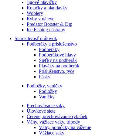
Jigové hlavičky
Rotačky a plandavky
Woblery
Ryby v náleve
Predator Booster & Dip
Ice Fishing nástrahy
Starostlivosť o úlovok
Podberáky a príslušenstvo
Podberáky
Podberákové hlavy
Sieťky na podberák
Plaváky na podberák
Príslušenstvo, tyče
Pásky
Podložky, vaničky
Podložky
Vaničky
Prechovávacie saky
Úlovkové siete
Čerene, prechovávanie rybičiek
Váhy, vážiace vaky, tripody
Váhy, pomôcky na váženie
Vážiace saky