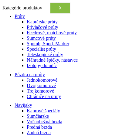
Kategórie produktov
X
Prúty
Kaprárske prúty
Prívlačové prúty
Feedrové, matchové prúty
Sumcové prúty
Spomb, Spod, Marker
Specialist prúty
Teleskopické prúty
Náhradné špičky, nástavce
Izotopy do udíc
Púzdra na prúty
Jednokomorové
Dvojkomorové
Trojkomorové
Chrániče na pruty
Navijaky
Kaprové špeciály
Sumčiarske
Voľnobežná brzda
Predná brzda
Zadná brzda