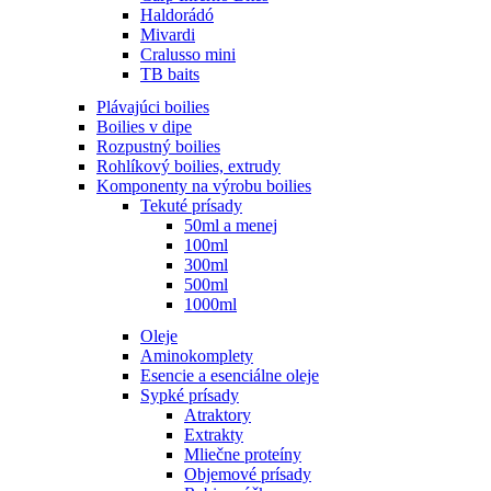
Haldorádó
Mivardi
Cralusso mini
TB baits
Plávajúci boilies
Boilies v dipe
Rozpustný boilies
Rohlíkový boilies, extrudy
Komponenty na výrobu boilies
Tekuté prísady
50ml a menej
100ml
300ml
500ml
1000ml
Oleje
Aminokomplety
Esencie a esenciálne oleje
Sypké prísady
Atraktory
Extrakty
Mliečne proteíny
Objemové prísady