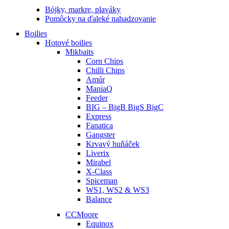
Bójky, markre, plaváky
Pomôcky na ďaleké nahadzovanie
Boilies
Hotové boilies
Mikbaits
Corn Chips
Chilli Chips
Amúr
ManiaQ
Feeder
BIG – BigB BigS BigC
Express
Fanatica
Gangster
Krvavý huňáček
Liverix
Mirabel
X-Class
Spiceman
WS1, WS2 & WS3
Balance
CCMoore
Equinox