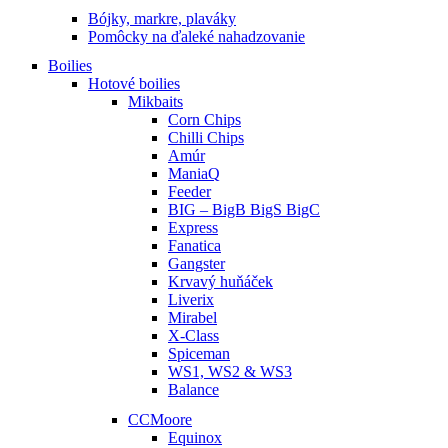
Bójky, markre, plaváky
Pomôcky na ďaleké nahadzovanie
Boilies
Hotové boilies
Mikbaits
Corn Chips
Chilli Chips
Amúr
ManiaQ
Feeder
BIG – BigB BigS BigC
Express
Fanatica
Gangster
Krvavý huňáček
Liverix
Mirabel
X-Class
Spiceman
WS1, WS2 & WS3
Balance
CCMoore
Equinox