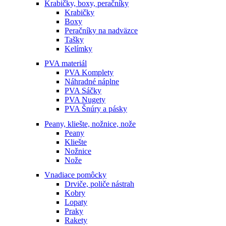
Krabičky, boxy, peračníky
Krabičky
Boxy
Peračníky na nadväzce
Tašky
Kelímky
PVA materiál
PVA Komplety
Náhradné náplne
PVA Sáčky
PVA Nugety
PVA Šnúry a pásky
Peany, kliešte, nožnice, nože
Peany
Kliešte
Nožnice
Nože
Vnadiace pomôcky
Drviče, poliče nástrah
Kobry
Lopaty
Praky
Rakety