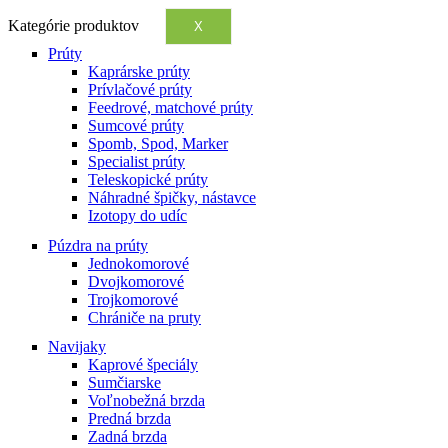
Kategórie produktov
X
Prúty
Kaprárske prúty
Prívlačové prúty
Feedrové, matchové prúty
Sumcové prúty
Spomb, Spod, Marker
Specialist prúty
Teleskopické prúty
Náhradné špičky, nástavce
Izotopy do udíc
Púzdra na prúty
Jednokomorové
Dvojkomorové
Trojkomorové
Chrániče na pruty
Navijaky
Kaprové špeciály
Sumčiarske
Voľnobežná brzda
Predná brzda
Zadná brzda