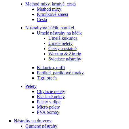
Method mixy, krmivá, cestá
Method mixy
Krmítkové zmesi
Cestá
Nástrahy na háčik, partikel
Umelé nástrahy na háčik
Umelá kukurica
Umelé pelety
Červy a ostatné
Wazzup & Zig rig
Svietiace nástrahy
Kukurica, puffi
Partikel, partiklové mraky
Tigrí orech
Pelety
Chytacie pelety
Klasické pelety
Pelety v dipe
Micro pelety
PVA bomby
Nástrahy na dravcov
Gumené nástrahy