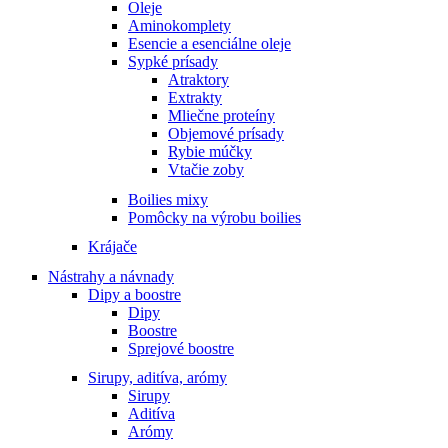
Oleje
Aminokomplety
Esencie a esenciálne oleje
Sypké prísady
Atraktory
Extrakty
Mliečne proteíny
Objemové prísady
Rybie múčky
Vtačie zoby
Boilies mixy
Pomôcky na výrobu boilies
Krájače
Nástrahy a návnady
Dipy a boostre
Dipy
Boostre
Sprejové boostre
Sirupy, aditíva, arómy
Sirupy
Aditíva
Arómy