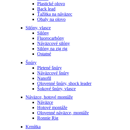
Plastické olovo
Back lead
Ťažítka na náväzec
Obaly na olovo
Silóny, vlasce
Silóny
Fluorocarbóny
Náväzcové silóny
Silóny na zig rig
Ostatné
Šnúry
Pletené šnúry
Náväzcové šnúry
Nanofil
Olovenné šnúry, shock leader
Šokové šnúry, vlasce
Náväzce, hotové montáže
Náväzce
Hotové montáže
Olovenné náväzce, montáže
Ronnie Rig
Krmítka