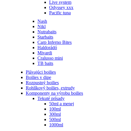
Live system
Odyssey xxx
Pacific tuna
Nash
Nikl
Nutrabaits
Starbaits
Carp Inferno Bites
Haldorádó
Mivardi
Cralusso mini
TB baits
Plávajúci boilies
Boilies v dipe
Rozpustný boilies
Rohlíkový boilies, extrudy
Komponenty na výrobu boilies
Tekuté prísady
50ml a menej
100ml
300ml
500ml
1000ml