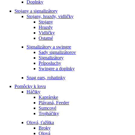
Doplnky
Stojany a signalizátory
Stojany, hrazdy, vidličky
Stojany
Hrazdy
Vidličky
Ostatné
Signalizátory a swingre
Sady signalizátorov
Signalizátory
Príposluchy
Swingre a doplnky
Snag ears, rohatinky
Pomôcky k lovu
Háčiky
Kaprárske
Plávaná, Feeder
Sumcové
Trojháčiky
Olová, ťažítka
Broky
Olová