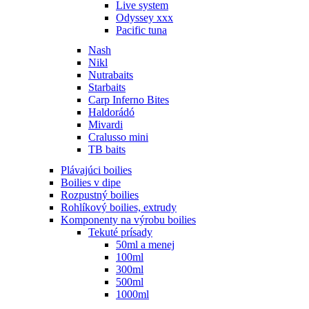
Live system
Odyssey xxx
Pacific tuna
Nash
Nikl
Nutrabaits
Starbaits
Carp Inferno Bites
Haldorádó
Mivardi
Cralusso mini
TB baits
Plávajúci boilies
Boilies v dipe
Rozpustný boilies
Rohlíkový boilies, extrudy
Komponenty na výrobu boilies
Tekuté prísady
50ml a menej
100ml
300ml
500ml
1000ml