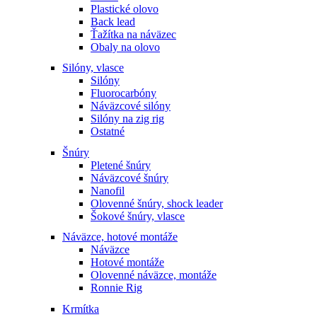
Plastické olovo
Back lead
Ťažítka na náväzec
Obaly na olovo
Silóny, vlasce
Silóny
Fluorocarbóny
Náväzcové silóny
Silóny na zig rig
Ostatné
Šnúry
Pletené šnúry
Náväzcové šnúry
Nanofil
Olovenné šnúry, shock leader
Šokové šnúry, vlasce
Náväzce, hotové montáže
Náväzce
Hotové montáže
Olovenné náväzce, montáže
Ronnie Rig
Krmítka