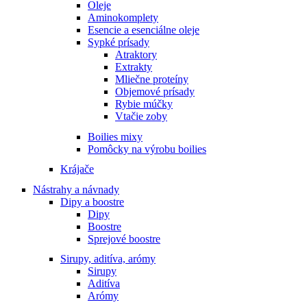
Oleje
Aminokomplety
Esencie a esenciálne oleje
Sypké prísady
Atraktory
Extrakty
Mliečne proteíny
Objemové prísady
Rybie múčky
Vtačie zoby
Boilies mixy
Pomôcky na výrobu boilies
Krájače
Nástrahy a návnady
Dipy a boostre
Dipy
Boostre
Sprejové boostre
Sirupy, aditíva, arómy
Sirupy
Aditíva
Arómy