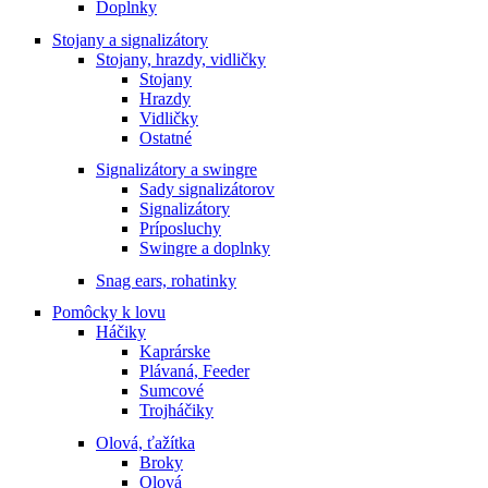
Doplnky
Stojany a signalizátory
Stojany, hrazdy, vidličky
Stojany
Hrazdy
Vidličky
Ostatné
Signalizátory a swingre
Sady signalizátorov
Signalizátory
Príposluchy
Swingre a doplnky
Snag ears, rohatinky
Pomôcky k lovu
Háčiky
Kaprárske
Plávaná, Feeder
Sumcové
Trojháčiky
Olová, ťažítka
Broky
Olová