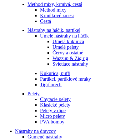
Method mixy, krmivá, cestá
Method mixy
Krmítkové zmesi
Cestá
Nástrahy na háčik, partikel
Umelé nástrahy na háčik
Umelá kukurica
Umelé pelety
Červy a ostatné
Wazzup & Zig rig
Svietiace nástrahy
Kukurica, puffi
Partikel, partiklové mraky
Tigrí orech
Pelety
Chytacie pelety
Klasické pelety
Pelety v dipe
Micro pelety
PVA bomby
Nástrahy na dravcov
Gumené nástrahy