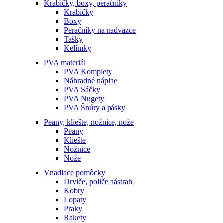
Krabičky, boxy, peračníky
Krabičky
Boxy
Peračníky na nadväzce
Tašky
Kelímky
PVA materiál
PVA Komplety
Náhradné náplne
PVA Sáčky
PVA Nugety
PVA Šnúry a pásky
Peany, kliešte, nožnice, nože
Peany
Kliešte
Nožnice
Nože
Vnadiace pomôcky
Drviče, poliče nástrah
Kobry
Lopaty
Praky
Rakety