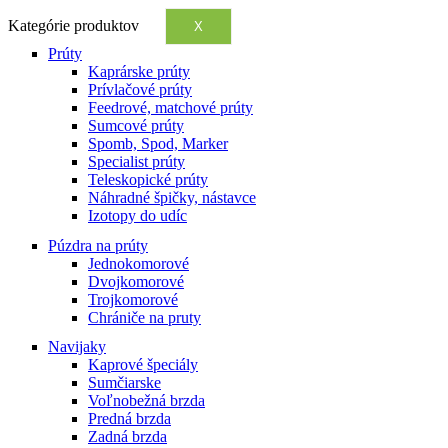
Kategórie produktov
X
Prúty
Kaprárske prúty
Prívlačové prúty
Feedrové, matchové prúty
Sumcové prúty
Spomb, Spod, Marker
Specialist prúty
Teleskopické prúty
Náhradné špičky, nástavce
Izotopy do udíc
Púzdra na prúty
Jednokomorové
Dvojkomorové
Trojkomorové
Chrániče na pruty
Navijaky
Kaprové špeciály
Sumčiarske
Voľnobežná brzda
Predná brzda
Zadná brzda