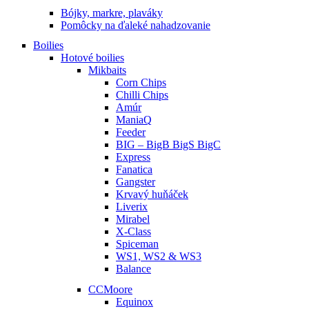
Bójky, markre, plaváky
Pomôcky na ďaleké nahadzovanie
Boilies
Hotové boilies
Mikbaits
Corn Chips
Chilli Chips
Amúr
ManiaQ
Feeder
BIG – BigB BigS BigC
Express
Fanatica
Gangster
Krvavý huňáček
Liverix
Mirabel
X-Class
Spiceman
WS1, WS2 & WS3
Balance
CCMoore
Equinox