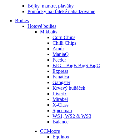
Bójky, markre, plaváky
Pomôcky na ďaleké nahadzovanie
Boilies
Hotové boilies
Mikbaits
Corn Chips
Chilli Chips
Amúr
ManiaQ
Feeder
BIG – BigB BigS BigC
Express
Fanatica
Gangster
Krvavý huňáček
Liverix
Mirabel
X-Class
Spiceman
WS1, WS2 & WS3
Balance
CCMoore
Equinox