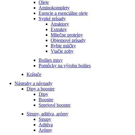
Oleje
Aminokomplety
Esencie a esenciálne oleje
Sypké prísady
Atraktory
Extrakty
Mliečne proteíny
Objemové prísady
Rybie múčky
Vtačie zoby
Boilies mixy
Pomôcky na výrobu boilies
Krájače
Nástrahy a návnady
Dipy a boostre
Dipy
Boostre
Sprejové boostre
Sirupy, aditíva, arómy
Sirupy
Aditíva
Arómy