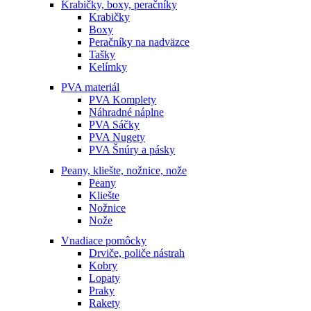
Krabičky, boxy, peračníky
Krabičky
Boxy
Peračníky na nadväzce
Tašky
Kelímky
PVA materiál
PVA Komplety
Náhradné náplne
PVA Sáčky
PVA Nugety
PVA Šnúry a pásky
Peany, kliešte, nožnice, nože
Peany
Kliešte
Nožnice
Nože
Vnadiace pomôcky
Drviče, poliče nástrah
Kobry
Lopaty
Praky
Rakety