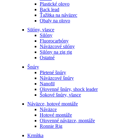
Plastické olovo
Back lead
Ťažítka na náväzec
Obaly na olovo
Silóny, vlasce
Silóny
Fluorocarbóny
Náväzcové silóny
Silóny na zig rig
Ostatné
Šnúry
Pletené šnúry
Náväzcové šnúry
Nanofil
Olovenné šnúry, shock leader
Šokové šnúry, vlasce
Náväzce, hotové montáže
Náväzce
Hotové montáže
Olovenné náväzce, montáže
Ronnie Rig
Krmítka