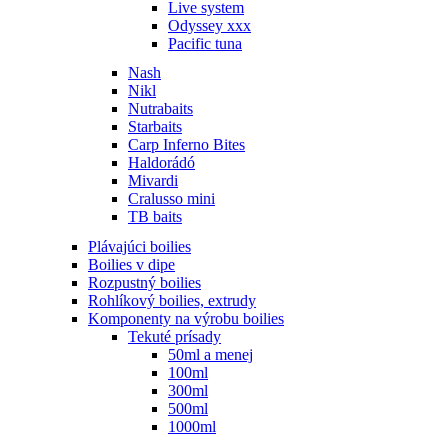
Live system
Odyssey xxx
Pacific tuna
Nash
Nikl
Nutrabaits
Starbaits
Carp Inferno Bites
Haldorádó
Mivardi
Cralusso mini
TB baits
Plávajúci boilies
Boilies v dipe
Rozpustný boilies
Rohlíkový boilies, extrudy
Komponenty na výrobu boilies
Tekuté prísady
50ml a menej
100ml
300ml
500ml
1000ml