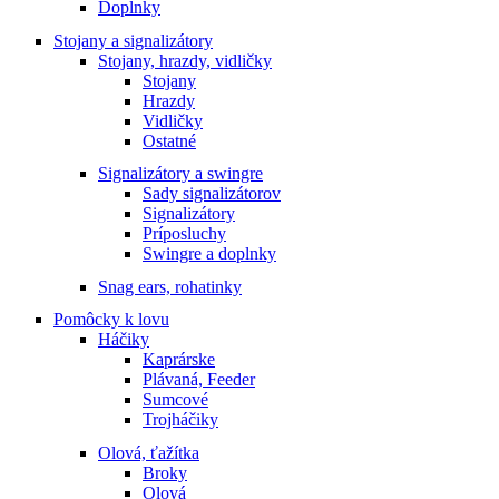
Doplnky
Stojany a signalizátory
Stojany, hrazdy, vidličky
Stojany
Hrazdy
Vidličky
Ostatné
Signalizátory a swingre
Sady signalizátorov
Signalizátory
Príposluchy
Swingre a doplnky
Snag ears, rohatinky
Pomôcky k lovu
Háčiky
Kaprárske
Plávaná, Feeder
Sumcové
Trojháčiky
Olová, ťažítka
Broky
Olová