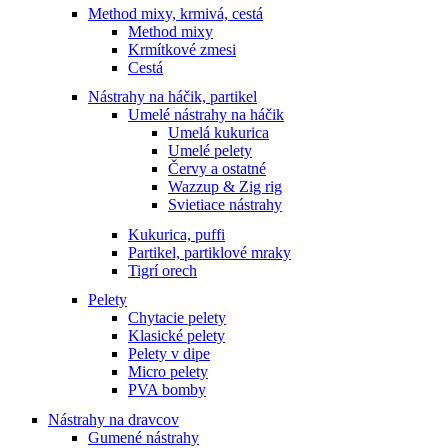
Method mixy, krmivá, cestá
Method mixy
Krmítkové zmesi
Cestá
Nástrahy na háčik, partikel
Umelé nástrahy na háčik
Umelá kukurica
Umelé pelety
Červy a ostatné
Wazzup & Zig rig
Svietiace nástrahy
Kukurica, puffi
Partikel, partiklové mraky
Tigrí orech
Pelety
Chytacie pelety
Klasické pelety
Pelety v dipe
Micro pelety
PVA bomby
Nástrahy na dravcov
Gumené nástrahy