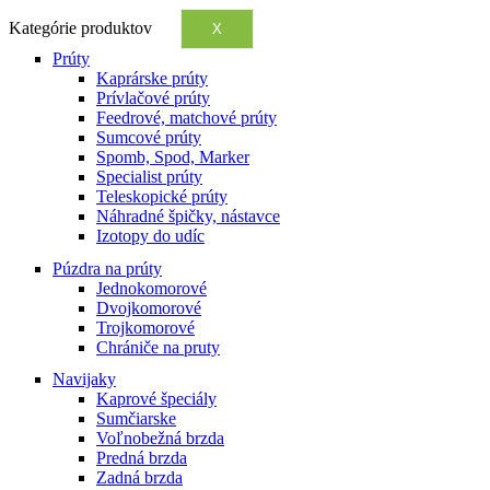
Kategórie produktov
X
Prúty
Kaprárske prúty
Prívlačové prúty
Feedrové, matchové prúty
Sumcové prúty
Spomb, Spod, Marker
Specialist prúty
Teleskopické prúty
Náhradné špičky, nástavce
Izotopy do udíc
Púzdra na prúty
Jednokomorové
Dvojkomorové
Trojkomorové
Chrániče na pruty
Navijaky
Kaprové špeciály
Sumčiarske
Voľnobežná brzda
Predná brzda
Zadná brzda