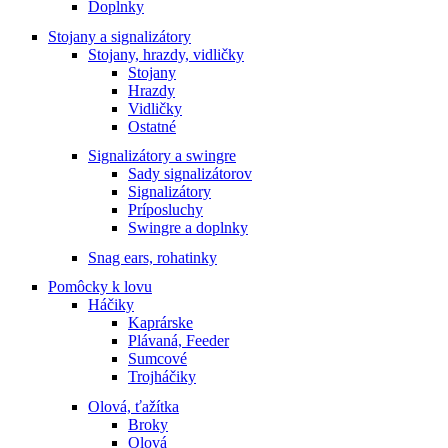
Doplnky
Stojany a signalizátory
Stojany, hrazdy, vidličky
Stojany
Hrazdy
Vidličky
Ostatné
Signalizátory a swingre
Sady signalizátorov
Signalizátory
Príposluchy
Swingre a doplnky
Snag ears, rohatinky
Pomôcky k lovu
Háčiky
Kaprárske
Plávaná, Feeder
Sumcové
Trojháčiky
Olová, ťažítka
Broky
Olová