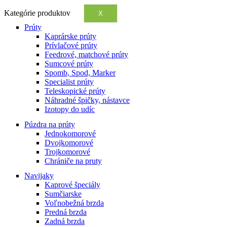
Kategórie produktov
X
Prúty
Kaprárske prúty
Prívlačové prúty
Feedrové, matchové prúty
Sumcové prúty
Spomb, Spod, Marker
Specialist prúty
Teleskopické prúty
Náhradné špičky, nástavce
Izotopy do udíc
Púzdra na prúty
Jednokomorové
Dvojkomorové
Trojkomorové
Chrániče na pruty
Navijaky
Kaprové špeciály
Sumčiarske
Voľnobežná brzda
Predná brzda
Zadná brzda