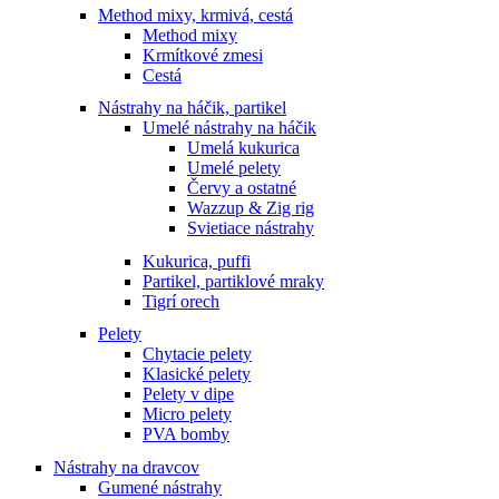
Method mixy, krmivá, cestá
Method mixy
Krmítkové zmesi
Cestá
Nástrahy na háčik, partikel
Umelé nástrahy na háčik
Umelá kukurica
Umelé pelety
Červy a ostatné
Wazzup & Zig rig
Svietiace nástrahy
Kukurica, puffi
Partikel, partiklové mraky
Tigrí orech
Pelety
Chytacie pelety
Klasické pelety
Pelety v dipe
Micro pelety
PVA bomby
Nástrahy na dravcov
Gumené nástrahy