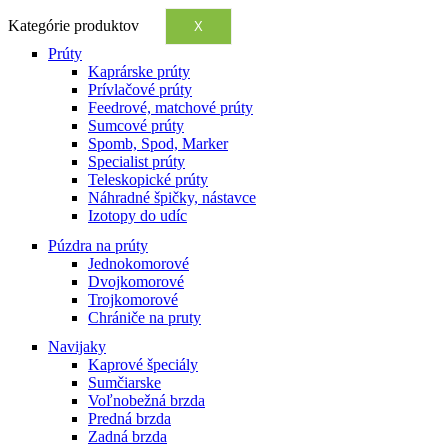
Kategórie produktov
X
Prúty
Kaprárske prúty
Prívlačové prúty
Feedrové, matchové prúty
Sumcové prúty
Spomb, Spod, Marker
Specialist prúty
Teleskopické prúty
Náhradné špičky, nástavce
Izotopy do udíc
Púzdra na prúty
Jednokomorové
Dvojkomorové
Trojkomorové
Chrániče na pruty
Navijaky
Kaprové špeciály
Sumčiarske
Voľnobežná brzda
Predná brzda
Zadná brzda