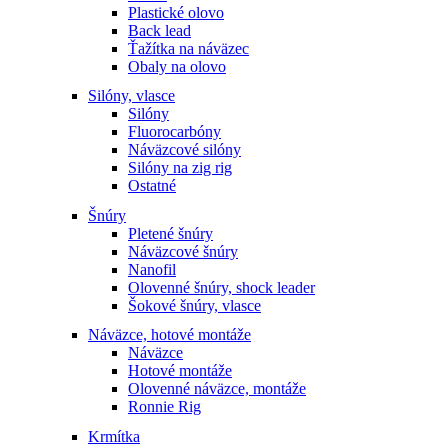
Plastické olovo
Back lead
Ťažítka na náväzec
Obaly na olovo
Silóny, vlasce
Silóny
Fluorocarbóny
Náväzcové silóny
Silóny na zig rig
Ostatné
Šnúry
Pletené šnúry
Náväzcové šnúry
Nanofil
Olovenné šnúry, shock leader
Šokové šnúry, vlasce
Náväzce, hotové montáže
Náväzce
Hotové montáže
Olovenné náväzce, montáže
Ronnie Rig
Krmítka