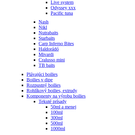
Live system
Odyssey xxx
Pacific tuna
Nash
Nikl
Nutrabaits
Starbaits
Carp Inferno Bites
Haldorádó
Mivardi
Cralusso mini
TB baits
Plávajúci boilies
Boilies v dipe
Rozpustný boilies
Rohlíkový boilies, extrudy
Komponenty na výrobu boilies
Tekuté prísady
50ml a menej
100ml
300ml
500ml
1000ml