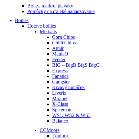
Bójky, markre, plaváky
Pomôcky na ďaleké nahadzovanie
Boilies
Hotové boilies
Mikbaits
Corn Chips
Chilli Chips
Amúr
ManiaQ
Feeder
BIG – BigB BigS BigC
Express
Fanatica
Gangster
Krvavý huňáček
Liverix
Mirabel
X-Class
Spiceman
WS1, WS2 & WS3
Balance
CCMoore
Equinox