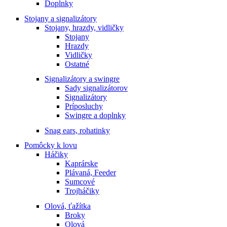
Doplnky
Stojany a signalizátory
Stojany, hrazdy, vidličky
Stojany
Hrazdy
Vidličky
Ostatné
Signalizátory a swingre
Sady signalizátorov
Signalizátory
Príposluchy
Swingre a doplnky
Snag ears, rohatinky
Pomôcky k lovu
Háčiky
Kaprárske
Plávaná, Feeder
Sumcové
Trojháčiky
Olová, ťažítka
Broky
Olová