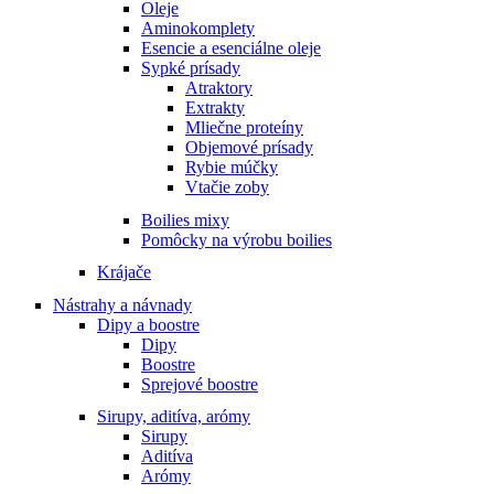
Oleje
Aminokomplety
Esencie a esenciálne oleje
Sypké prísady
Atraktory
Extrakty
Mliečne proteíny
Objemové prísady
Rybie múčky
Vtačie zoby
Boilies mixy
Pomôcky na výrobu boilies
Krájače
Nástrahy a návnady
Dipy a boostre
Dipy
Boostre
Sprejové boostre
Sirupy, aditíva, arómy
Sirupy
Aditíva
Arómy