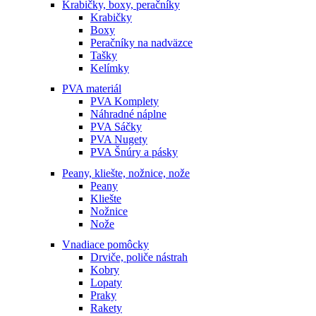
Krabičky, boxy, peračníky
Krabičky
Boxy
Peračníky na nadväzce
Tašky
Kelímky
PVA materiál
PVA Komplety
Náhradné náplne
PVA Sáčky
PVA Nugety
PVA Šnúry a pásky
Peany, kliešte, nožnice, nože
Peany
Kliešte
Nožnice
Nože
Vnadiace pomôcky
Drviče, poliče nástrah
Kobry
Lopaty
Praky
Rakety