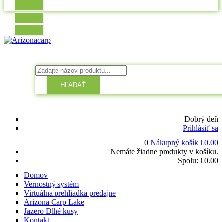
HĽADAŤ
Dobrý deň
Prihlásiť sa
0
Nákupný košík
€
0.00
Nemáte žiadne produkty v košíku.
Spolu:
€
0.00
Domov
Vernostný systém
Virtuálna prehliadka predajne
Arizona Carp Lake
Jazero Dlhé kusy
Kontakt