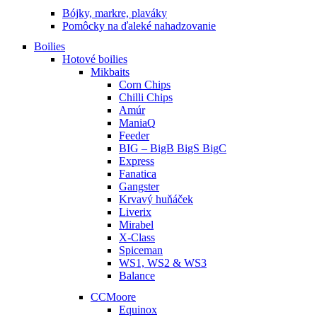
Bójky, markre, plaváky
Pomôcky na ďaleké nahadzovanie
Boilies
Hotové boilies
Mikbaits
Corn Chips
Chilli Chips
Amúr
ManiaQ
Feeder
BIG – BigB BigS BigC
Express
Fanatica
Gangster
Krvavý huňáček
Liverix
Mirabel
X-Class
Spiceman
WS1, WS2 & WS3
Balance
CCMoore
Equinox