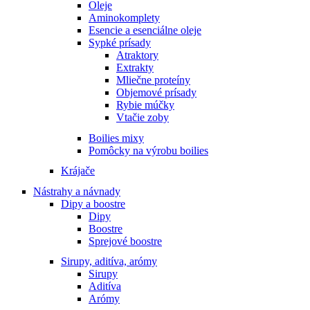
Oleje
Aminokomplety
Esencie a esenciálne oleje
Sypké prísady
Atraktory
Extrakty
Mliečne proteíny
Objemové prísady
Rybie múčky
Vtačie zoby
Boilies mixy
Pomôcky na výrobu boilies
Krájače
Nástrahy a návnady
Dipy a boostre
Dipy
Boostre
Sprejové boostre
Sirupy, aditíva, arómy
Sirupy
Aditíva
Arómy