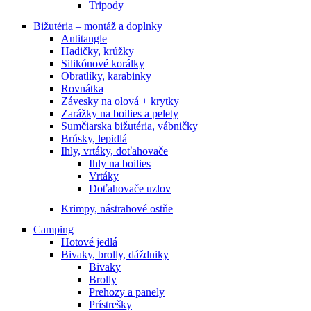
Tripody
Bižutéria – montáž a doplnky
Antitangle
Hadičky, krúžky
Silikónové korálky
Obratlíky, karabinky
Rovnátka
Závesky na olová + krytky
Zarážky na boilies a pelety
Sumčiarska bižutéria, vábničky
Brúsky, lepidlá
Ihly, vrtáky, doťahovače
Ihly na boilies
Vrtáky
Doťahovače uzlov
Krimpy, nástrahové ostňe
Camping
Hotové jedlá
Bivaky, brolly, dáždniky
Bivaky
Brolly
Prehozy a panely
Prístrešky