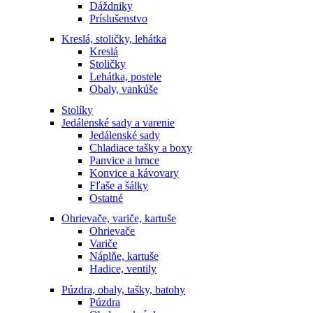
Dáždniky
Príslušenstvo
Kreslá, stoličky, lehátka
Kreslá
Stoličky
Lehátka, postele
Obaly, vankúše
Stolíky
Jedálenské sady a varenie
Jedálenské sady
Chladiace tašky a boxy
Panvice a hrnce
Konvice a kávovary
Fľaše a šálky
Ostatné
Ohrievače, variče, kartuše
Ohrievače
Variče
Náplňe, kartuše
Hadice, ventily
Púzdra, obaly, tašky, batohy
Púzdra