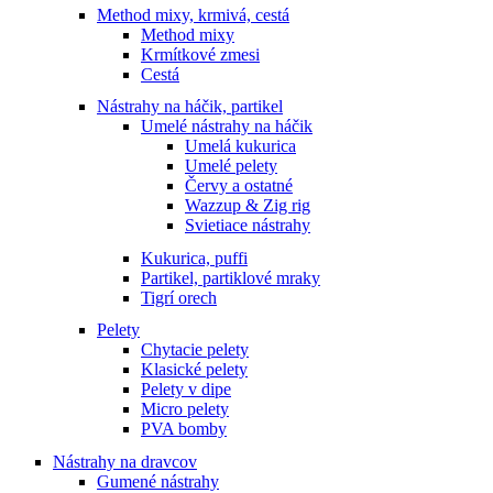
Method mixy, krmivá, cestá
Method mixy
Krmítkové zmesi
Cestá
Nástrahy na háčik, partikel
Umelé nástrahy na háčik
Umelá kukurica
Umelé pelety
Červy a ostatné
Wazzup & Zig rig
Svietiace nástrahy
Kukurica, puffi
Partikel, partiklové mraky
Tigrí orech
Pelety
Chytacie pelety
Klasické pelety
Pelety v dipe
Micro pelety
PVA bomby
Nástrahy na dravcov
Gumené nástrahy