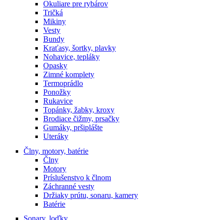
Okuliare pre rybárov
Tričká
Mikiny
Vesty
Bundy
Kraťasy, šortky, plavky
Nohavice, tepláky
Opasky
Zimné komplety
Termoprádlo
Ponožky
Rukavice
Topánky, žabky, kroxy
Brodiace čižmy, prsačky
Gumáky, pršiplášte
Uteráky
Člny, motory, batérie
Člny
Motory
Príslušenstvo k člnom
Záchranné vesty
Držiaky prútu, sonaru, kamery
Batérie
Sonary, loďky