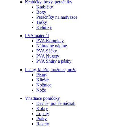
Krabičky, boxy, peračníky
Krabičky
Boxy
Peračníky na nadväzce
Tašky
Kelímky
PVA materiál
PVA Komplety
Náhradné náplne
PVA Sáčky
PVA Nugety
PVA Šnúry a pásky
Peany, kliešte, nožnice, nože
Peany
Kliešte
Nožnice
Nože
Vnadiace pomôcky
Drviče, poliče nástrah
Kobry
Lopaty
Praky
Rakety