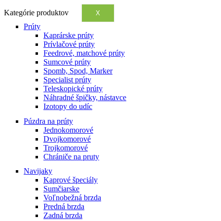
Kategórie produktov
X
Prúty
Kaprárske prúty
Prívlačové prúty
Feedrové, matchové prúty
Sumcové prúty
Spomb, Spod, Marker
Specialist prúty
Teleskopické prúty
Náhradné špičky, nástavce
Izotopy do udíc
Púzdra na prúty
Jednokomorové
Dvojkomorové
Trojkomorové
Chrániče na pruty
Navijaky
Kaprové špeciály
Sumčiarske
Voľnobežná brzda
Predná brzda
Zadná brzda