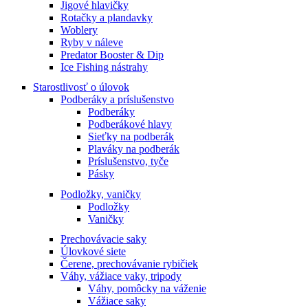
Jigové hlavičky
Rotačky a plandavky
Woblery
Ryby v náleve
Predator Booster & Dip
Ice Fishing nástrahy
Starostlivosť o úlovok
Podberáky a príslušenstvo
Podberáky
Podberákové hlavy
Sieťky na podberák
Plaváky na podberák
Príslušenstvo, tyče
Pásky
Podložky, vaničky
Podložky
Vaničky
Prechovávacie saky
Úlovkové siete
Čerene, prechovávanie rybičiek
Váhy, vážiace vaky, tripody
Váhy, pomôcky na váženie
Vážiace saky