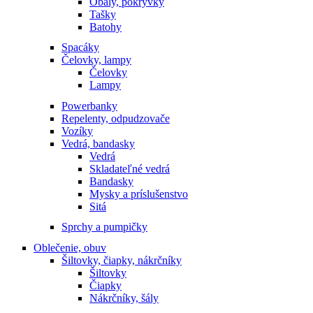
Obaly, pokrývky
Tašky
Batohy
Spacáky
Čelovky, lampy
Čelovky
Lampy
Powerbanky
Repelenty, odpudzovače
Vozíky
Vedrá, bandasky
Vedrá
Skladateľné vedrá
Bandasky
Mysky a príslušenstvo
Sitá
Sprchy a pumpičky
Oblečenie, obuv
Šiltovky, čiapky, nákrčníky
Šiltovky
Čiapky
Nákrčníky, šály