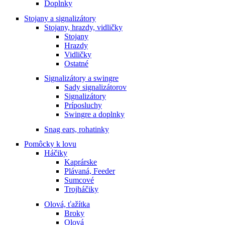
Doplnky
Stojany a signalizátory
Stojany, hrazdy, vidličky
Stojany
Hrazdy
Vidličky
Ostatné
Signalizátory a swingre
Sady signalizátorov
Signalizátory
Príposluchy
Swingre a doplnky
Snag ears, rohatinky
Pomôcky k lovu
Háčiky
Kaprárske
Plávaná, Feeder
Sumcové
Trojháčiky
Olová, ťažítka
Broky
Olová