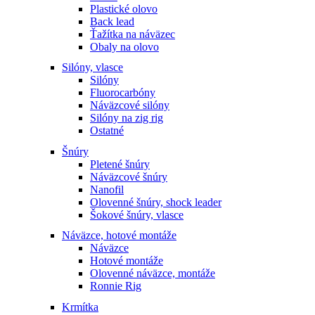
Plastické olovo
Back lead
Ťažítka na náväzec
Obaly na olovo
Silóny, vlasce
Silóny
Fluorocarbóny
Náväzcové silóny
Silóny na zig rig
Ostatné
Šnúry
Pletené šnúry
Náväzcové šnúry
Nanofil
Olovenné šnúry, shock leader
Šokové šnúry, vlasce
Náväzce, hotové montáže
Náväzce
Hotové montáže
Olovenné náväzce, montáže
Ronnie Rig
Krmítka