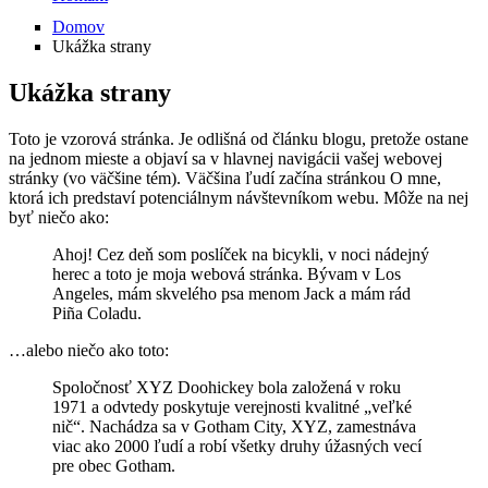
Domov
Ukážka strany
Ukážka strany
Toto je vzorová stránka. Je odlišná od článku blogu, pretože ostane
na jednom mieste a objaví sa v hlavnej navigácii vašej webovej
stránky (vo väčšine tém). Väčšina ľudí začína stránkou O mne,
ktorá ich predstaví potenciálnym návštevníkom webu. Môže na nej
byť niečo ako:
Ahoj! Cez deň som poslíček na bicykli, v noci nádejný
herec a toto je moja webová stránka. Bývam v Los
Angeles, mám skvelého psa menom Jack a mám rád
Piña Coladu.
…alebo niečo ako toto:
Spoločnosť XYZ Doohickey bola založená v roku
1971 a odvtedy poskytuje verejnosti kvalitné „veľké
nič“. Nachádza sa v Gotham City, XYZ, zamestnáva
viac ako 2000 ľudí a robí všetky druhy úžasných vecí
pre obec Gotham.