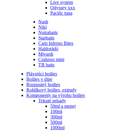
Live system
Odyssey xxx
Pacific tuna
Nash
Nikl
Nutrabaits
Starbaits
Carp Inferno Bites
Haldorádó
Mivardi
Cralusso mini
TB baits
Plávajúci boilies
Boilies v dipe
Rozpustný boilies
Rohlíkový boilies, extrudy
Komponenty na výrobu boilies
Tekuté prísady
50ml a menej
100ml
300ml
500ml
1000ml