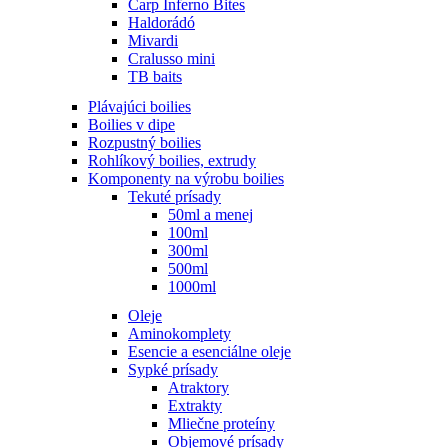
Carp Inferno Bites
Haldorádó
Mivardi
Cralusso mini
TB baits
Plávajúci boilies
Boilies v dipe
Rozpustný boilies
Rohlíkový boilies, extrudy
Komponenty na výrobu boilies
Tekuté prísady
50ml a menej
100ml
300ml
500ml
1000ml
Oleje
Aminokomplety
Esencie a esenciálne oleje
Sypké prísady
Atraktory
Extrakty
Mliečne proteíny
Objemové prísady