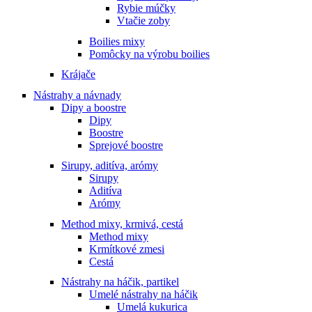
Rybie múčky
Vtačie zoby
Boilies mixy
Pomôcky na výrobu boilies
Krájače
Nástrahy a návnady
Dipy a boostre
Dipy
Boostre
Sprejové boostre
Sirupy, aditíva, arómy
Sirupy
Aditíva
Arómy
Method mixy, krmivá, cestá
Method mixy
Krmítkové zmesi
Cestá
Nástrahy na háčik, partikel
Umelé nástrahy na háčik
Umelá kukurica