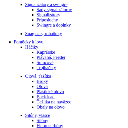
Signalizátory a swingre
Sady signalizátorov
Signalizátory
Príposluchy
Swingre a doplnky
Snag ears, rohatinky
Pomôcky k lovu
Háčiky
Kaprárske
Plávaná, Feeder
Sumcové
Trojháčiky
Olová, ťažítka
Broky
Olová
Plastické olovo
Back lead
Ťažítka na náväzec
Obaly na olovo
Silóny, vlasce
Silóny
Fluorocarbóny