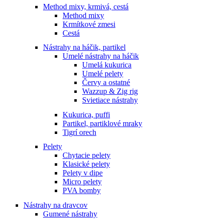
Method mixy, krmivá, cestá
Method mixy
Krmítkové zmesi
Cestá
Nástrahy na háčik, partikel
Umelé nástrahy na háčik
Umelá kukurica
Umelé pelety
Červy a ostatné
Wazzup & Zig rig
Svietiace nástrahy
Kukurica, puffi
Partikel, partiklové mraky
Tigrí orech
Pelety
Chytacie pelety
Klasické pelety
Pelety v dipe
Micro pelety
PVA bomby
Nástrahy na dravcov
Gumené nástrahy