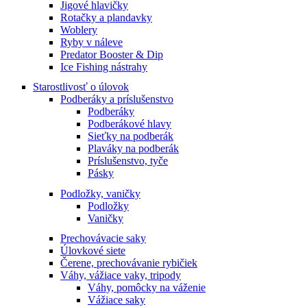
Jigové hlavičky
Rotačky a plandavky
Woblery
Ryby v náleve
Predator Booster & Dip
Ice Fishing nástrahy
Starostlivosť o úlovok
Podberáky a príslušenstvo
Podberáky
Podberákové hlavy
Sieťky na podberák
Plaváky na podberák
Príslušenstvo, tyče
Pásky
Podložky, vaničky
Podložky
Vaničky
Prechovávacie saky
Úlovkové siete
Čerene, prechovávanie rybičiek
Váhy, vážiace vaky, tripody
Váhy, pomôcky na váženie
Vážiace saky