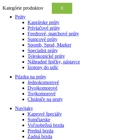
Kategórie produktov
X
Prúty
Kaprárske prúty
Prívlačové prúty
Feedrové, matchové prúty
Sumcové prúty
Spomb, Spod, Marker
Specialist prúty
Teleskopické prúty
Náhradné špičky, nástavce
Izotopy do udíc
Púzdra na prúty
Jednokomorové
Dvojkomorové
Trojkomorové
Chrániče na pruty
Navijaky
Kaprové špeciály
Sumčiarske
Voľnobežná brzda
Predná brzda
Zadná brzda