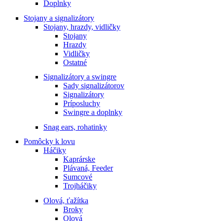
Doplnky
Stojany a signalizátory
Stojany, hrazdy, vidličky
Stojany
Hrazdy
Vidličky
Ostatné
Signalizátory a swingre
Sady signalizátorov
Signalizátory
Príposluchy
Swingre a doplnky
Snag ears, rohatinky
Pomôcky k lovu
Háčiky
Kaprárske
Plávaná, Feeder
Sumcové
Trojháčiky
Olová, ťažítka
Broky
Olová