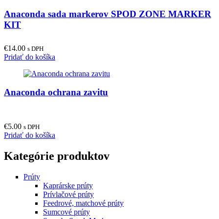
Anaconda sada markerov SPOD ZONE MARKER
KIT
€
14.00
s DPH
Pridať do košíka
Anaconda ochrana zavitu
€
5.00
s DPH
Pridať do košíka
Kategórie produktov
Prúty
Kaprárske prúty
Prívlačové prúty
Feedrové, matchové prúty
Sumcové prúty