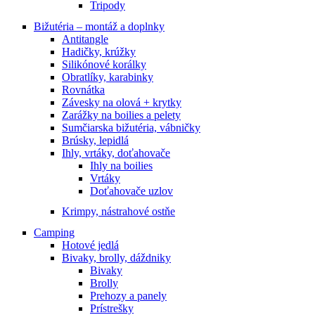
Tripody
Bižutéria – montáž a doplnky
Antitangle
Hadičky, krúžky
Silikónové korálky
Obratlíky, karabinky
Rovnátka
Závesky na olová + krytky
Zarážky na boilies a pelety
Sumčiarska bižutéria, vábničky
Brúsky, lepidlá
Ihly, vrtáky, doťahovače
Ihly na boilies
Vrtáky
Doťahovače uzlov
Krimpy, nástrahové ostňe
Camping
Hotové jedlá
Bivaky, brolly, dáždniky
Bivaky
Brolly
Prehozy a panely
Prístrešky