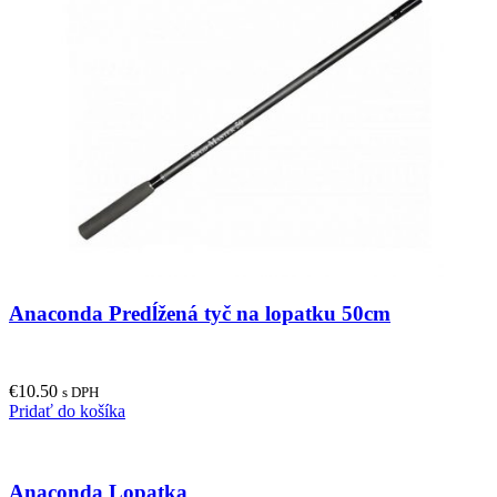
Anaconda Predĺžená tyč na lopatku 50cm
€
10.50
s DPH
Pridať do košíka
Anaconda Lopatka