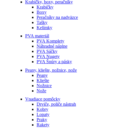
Krabičky, boxy, peračníky
Krabičky
Boxy
Peračníky na nadväzce
Tašky
Kelímky
PVA materiál
PVA Komplety
Náhradné náplne
PVA Sáčky
PVA Nugety
PVA Šnúry a pásky
Peany, kliešte, nožnice, nože
Peany
Kliešte
Nožnice
Nože
Vnadiace pomôcky
Drviče, poliče nástrah
Kobry
Lopaty
Praky
Rakety