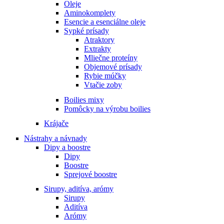
Oleje
Aminokomplety
Esencie a esenciálne oleje
Sypké prísady
Atraktory
Extrakty
Mliečne proteíny
Objemové prísady
Rybie múčky
Vtačie zoby
Boilies mixy
Pomôcky na výrobu boilies
Krájače
Nástrahy a návnady
Dipy a boostre
Dipy
Boostre
Sprejové boostre
Sirupy, aditíva, arómy
Sirupy
Aditíva
Arómy