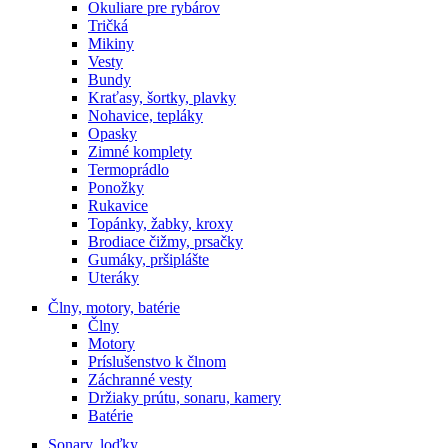
Okuliare pre rybárov
Tričká
Mikiny
Vesty
Bundy
Kraťasy, šortky, plavky
Nohavice, tepláky
Opasky
Zimné komplety
Termoprádlo
Ponožky
Rukavice
Topánky, žabky, kroxy
Brodiace čižmy, prsačky
Gumáky, pršiplášte
Uteráky
Člny, motory, batérie
Člny
Motory
Príslušenstvo k člnom
Záchranné vesty
Držiaky prútu, sonaru, kamery
Batérie
Sonary, loďky