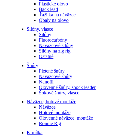
Plastické olovo
Back lead
Ťažítka na náväzec
Obaly na olovo
Silóny, vlasce
Silóny
Fluorocarbóny
Náväzcové silóny
Silóny na zig rig
Ostatné
Šnúry
Pletené šnúry
Náväzcové šnúry
Nanofil
Olovenné šnúry, shock leader
Šokové šnúry, vlasce
Náväzce, hotové montáže
Náväzce
Hotové montáže
Olovenné náväzce, montáže
Ronnie Rig
Krmítka