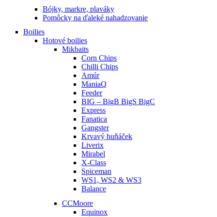
Bójky, markre, plaváky
Pomôcky na ďaleké nahadzovanie
Boilies
Hotové boilies
Mikbaits
Corn Chips
Chilli Chips
Amúr
ManiaQ
Feeder
BIG – BigB BigS BigC
Express
Fanatica
Gangster
Krvavý huňáček
Liverix
Mirabel
X-Class
Spiceman
WS1, WS2 & WS3
Balance
CCMoore
Equinox