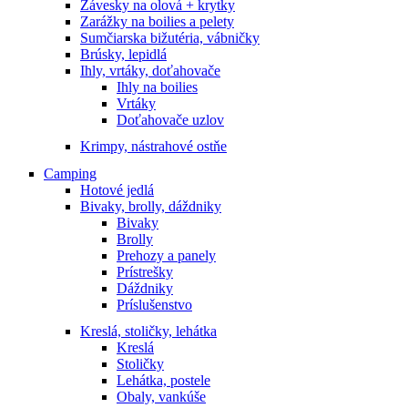
Závesky na olová + krytky
Zarážky na boilies a pelety
Sumčiarska bižutéria, vábničky
Brúsky, lepidlá
Ihly, vrtáky, doťahovače
Ihly na boilies
Vrtáky
Doťahovače uzlov
Krimpy, nástrahové ostňe
Camping
Hotové jedlá
Bivaky, brolly, dáždniky
Bivaky
Brolly
Prehozy a panely
Prístrešky
Dáždniky
Príslušenstvo
Kreslá, stoličky, lehátka
Kreslá
Stoličky
Lehátka, postele
Obaly, vankúše