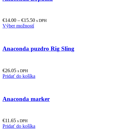
€
14.00
–
€
15.50
s DPH
This
Výber možností
product
has
multiple
Anaconda puzdro Rig Sling
variants.
The
options
may
€
26.05
be
s DPH
Pridať do košíka
chosen
on
the
product
Anaconda marker
page
€
11.65
s DPH
Pridať do košíka