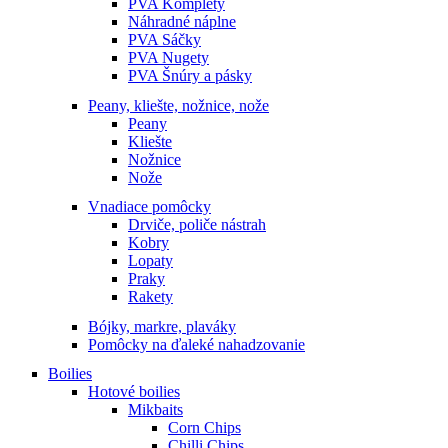
PVA Komplety
Náhradné náplne
PVA Sáčky
PVA Nugety
PVA Šnúry a pásky
Peany, kliešte, nožnice, nože
Peany
Kliešte
Nožnice
Nože
Vnadiace pomôcky
Drviče, poliče nástrah
Kobry
Lopaty
Praky
Rakety
Bójky, markre, plaváky
Pomôcky na ďaleké nahadzovanie
Boilies
Hotové boilies
Mikbaits
Corn Chips
Chilli Chips