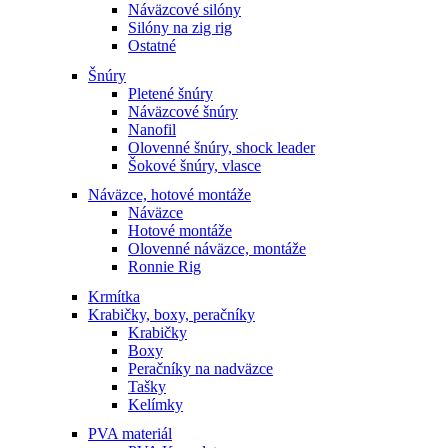
Náväzcové silóny
Silóny na zig rig
Ostatné
Šnúry
Pletené šnúry
Náväzcové šnúry
Nanofil
Olovenné šnúry, shock leader
Šokové šnúry, vlasce
Náväzce, hotové montáže
Náväzce
Hotové montáže
Olovenné náväzce, montáže
Ronnie Rig
Krmítka
Krabičky, boxy, peračníky
Krabičky
Boxy
Peračníky na nadväzce
Tašky
Kelímky
PVA materiál