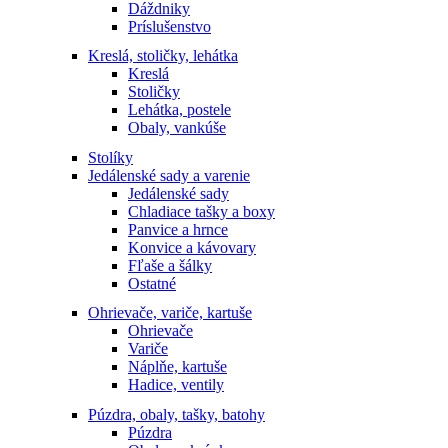
Dáždniky
Príslušenstvo
Kreslá, stoličky, lehátka
Kreslá
Stoličky
Lehátka, postele
Obaly, vankúše
Stolíky
Jedálenské sady a varenie
Jedálenské sady
Chladiace tašky a boxy
Panvice a hrnce
Konvice a kávovary
Fľaše a šálky
Ostatné
Ohrievače, variče, kartuše
Ohrievače
Variče
Náplňe, kartuše
Hadice, ventily
Púzdra, obaly, tašky, batohy
Púzdra