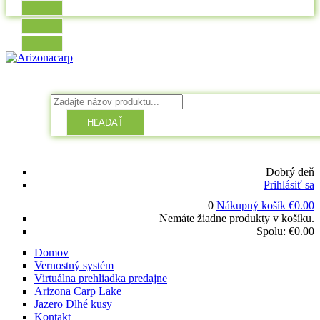
HĽADAŤ
Dobrý deň
Prihlásiť sa
0
Nákupný košík
€
0.00
Nemáte žiadne produkty v košíku.
Spolu:
€
0.00
Domov
Vernostný systém
Virtuálna prehliadka predajne
Arizona Carp Lake
Jazero Dlhé kusy
Kontakt