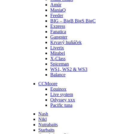
Amúr
ManiaQ
Feeder
BIG – BigB BigS BigC
Express
Fanatica
Gangster
Krvavý huňáček
Liverix
Mirabel
X-Class
Spiceman
WS1, WS2 & WS3
Balance
CCMoore
Equinox
Live system
Odyssey xxx
Pacific tuna
Nash
Nikl
Nutrabaits
Starbaits