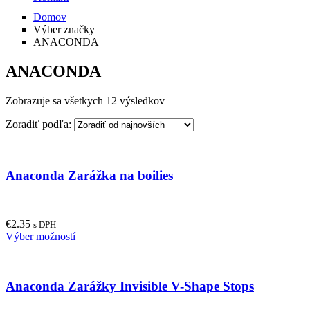
Domov
Výber značky
ANACONDA
ANACONDA
Zobrazuje sa všetkych 12 výsledkov
Zoradiť podľa:
Anaconda Zarážka na boilies
€
2.35
s DPH
This
Výber možností
product
has
multiple
Anaconda Zarážky Invisible V-Shape Stops
variants.
The