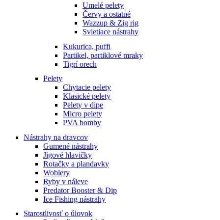
Umelé pelety
Červy a ostatné
Wazzup & Zig rig
Svietiace nástrahy
Kukurica, puffi
Partikel, partiklové mraky
Tigrí orech
Pelety
Chytacie pelety
Klasické pelety
Pelety v dipe
Micro pelety
PVA bomby
Nástrahy na dravcov
Gumené nástrahy
Jigové hlavičky
Rotačky a plandavky
Woblery
Ryby v náleve
Predator Booster & Dip
Ice Fishing nástrahy
Starostlivosť o úlovok