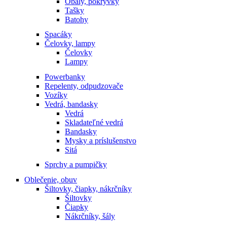
Obaly, pokrývky
Tašky
Batohy
Spacáky
Čelovky, lampy
Čelovky
Lampy
Powerbanky
Repelenty, odpudzovače
Vozíky
Vedrá, bandasky
Vedrá
Skladateľné vedrá
Bandasky
Mysky a príslušenstvo
Sitá
Sprchy a pumpičky
Oblečenie, obuv
Šiltovky, čiapky, nákrčníky
Šiltovky
Čiapky
Nákrčníky, šály