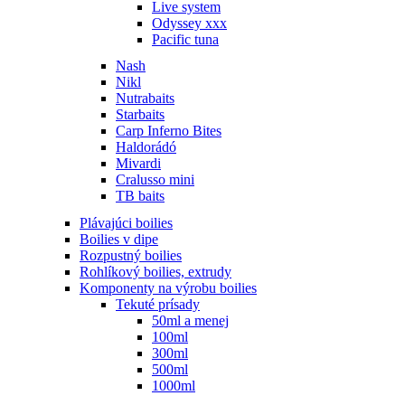
Live system
Odyssey xxx
Pacific tuna
Nash
Nikl
Nutrabaits
Starbaits
Carp Inferno Bites
Haldorádó
Mivardi
Cralusso mini
TB baits
Plávajúci boilies
Boilies v dipe
Rozpustný boilies
Rohlíkový boilies, extrudy
Komponenty na výrobu boilies
Tekuté prísady
50ml a menej
100ml
300ml
500ml
1000ml