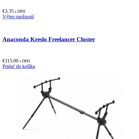
options
may
€
3.35
be
s DPH
This
Výber možností
chosen
product
on
has
the
multiple
product
Anaconda Kreslo Freelancer Cluster
variants.
page
The
options
may
€
115.00
be
s DPH
Pridať do košíka
chosen
on
the
product
page