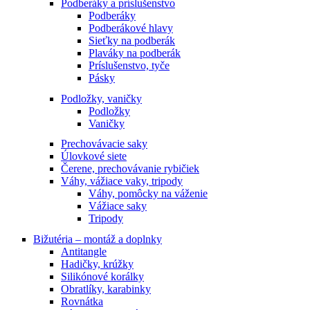
Podberáky a príslušenstvo
Podberáky
Podberákové hlavy
Sieťky na podberák
Plaváky na podberák
Príslušenstvo, tyče
Pásky
Podložky, vaničky
Podložky
Vaničky
Prechovávacie saky
Úlovkové siete
Čerene, prechovávanie rybičiek
Váhy, vážiace vaky, tripody
Váhy, pomôcky na váženie
Vážiace saky
Tripody
Bižutéria – montáž a doplnky
Antitangle
Hadičky, krúžky
Silikónové korálky
Obratlíky, karabinky
Rovnátka