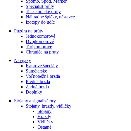
Spomb, Spod, Marker
Specialist prúty
Teleskopické prúty
Náhradné špičky, nástavce
Izotopy do udíc
Púzdra na prúty
Jednokomorové
Dvojkomorové
Trojkomorové
Chrániče na pruty
Navijaky
Kaprové špeciály
Sumčiarske
Voľnobežná brzda
Predná brzda
Zadná brzda
Doplnky
Stojany a signalizátory
Stojany, hrazdy, vidličky
Stojany
Hrazdy
Vidličky
Ostatné