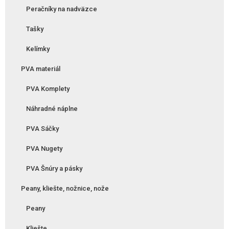
Peračníky na nadväzce
Tašky
Kelímky
PVA materiál
PVA Komplety
Náhradné náplne
PVA Sáčky
PVA Nugety
PVA Šnúry a pásky
Peany, kliešte, nožnice, nože
Peany
Kliešte