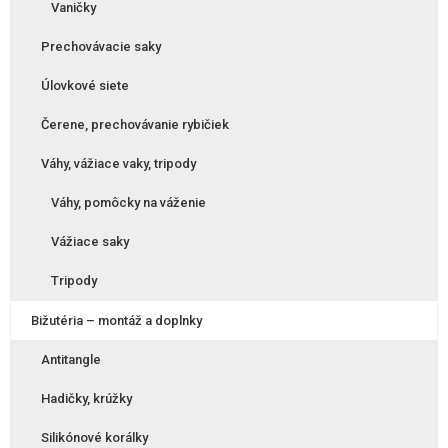
Vaničky
Prechovávacie saky
Úlovkové siete
Čerene, prechovávanie rybičiek
Váhy, vážiace vaky, tripody
Váhy, pomôcky na váženie
Vážiace saky
Tripody
Bižutéria – montáž a doplnky
Antitangle
Hadičky, krúžky
Silikónové korálky