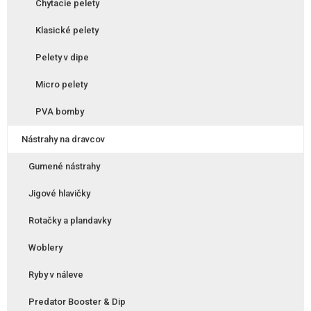
Chytacie pelety
Klasické pelety
Pelety v dipe
Micro pelety
PVA bomby
Nástrahy na dravcov
Gumené nástrahy
Jigové hlavičky
Rotačky a plandavky
Woblery
Ryby v náleve
Predator Booster & Dip