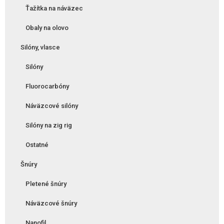
Ťažítka na náväzec
Obaly na olovo
Silóny, vlasce
Silóny
Fluorocarbóny
Náväzcové silóny
Silóny na zig rig
Ostatné
Šnúry
Pletené šnúry
Náväzcové šnúry
Nanofil