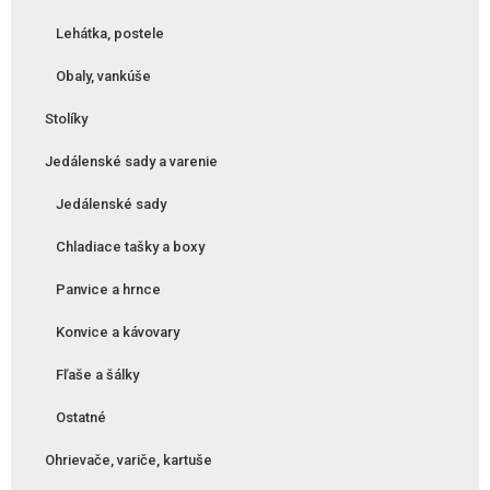
Lehátka, postele
Obaly, vankúše
Stolíky
Jedálenské sady a varenie
Jedálenské sady
Chladiace tašky a boxy
Panvice a hrnce
Konvice a kávovary
Fľaše a šálky
Ostatné
Ohrievače, variče, kartuše