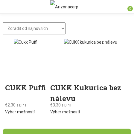
0
CUKK Puffi
CUKK Kukurica bez
nálevu
€
2.30
€
3.30
s DPH
s DPH
This
This
Výber možností
Výber možností
product
product
has
has
multiple
multiple