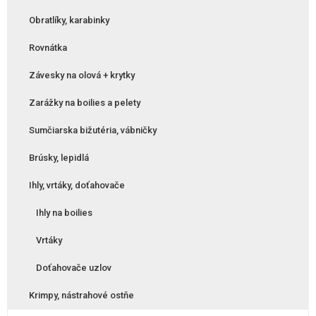
Obratlíky, karabinky
Rovnátka
Závesky na olová + krytky
Zarážky na boilies a pelety
Sumčiarska bižutéria, vábničky
Brúsky, lepidlá
Ihly, vrtáky, doťahovače
Ihly na boilies
Vrtáky
Doťahovače uzlov
Krimpy, nástrahové ostňe