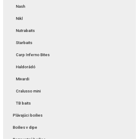
Nash
Nikl
Nutrabaits
Starbaits
Carp Inferno Bites
Haldorádó
Mivardi
Cralusso mini
TB baits
Plávajúci boilies
Boilies v dipe