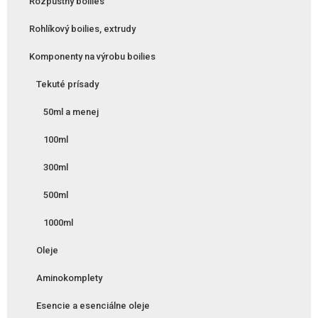
Rozpustný boilies
Rohlíkový boilies, extrudy
Komponenty na výrobu boilies
Tekuté prísady
50ml a menej
100ml
300ml
500ml
1000ml
Oleje
Aminokomplety
Esencie a esenciálne oleje