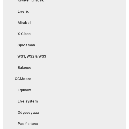
Krvavý huňáček
Liverix
Mirabel
X-Class
Spiceman
WS1, WS2 & WS3
Balance
CCMoore
Equinox
Live system
Odyssey xxx
Pacific tuna