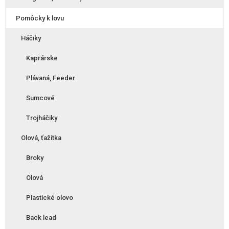
Pomôcky k lovu
Háčiky
Kaprárske
Plávaná, Feeder
Sumcové
Trojháčiky
Olová, ťažítka
Broky
Olová
Plastické olovo
Back lead