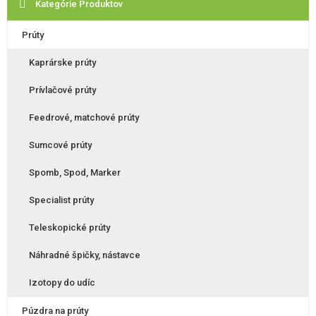
Kategórie Produktov
variants.
variants.
The
The
Prúty
options
options
may
may
Kaprárske prúty
be
be
Prívlačové prúty
chosen
chosen
on
on
Feedrové, matchové prúty
the
the
product
product
Sumcové prúty
page
page
Spomb, Spod, Marker
Specialist prúty
Teleskopické prúty
Náhradné špičky, nástavce
Izotopy do udíc
Púzdra na prúty