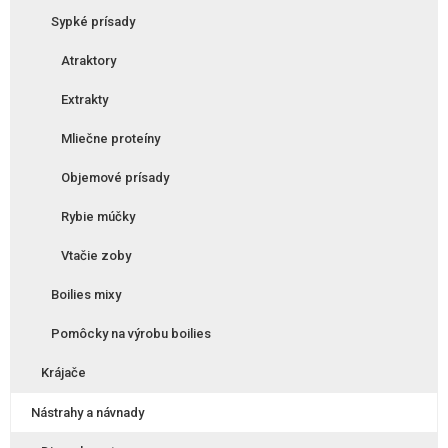
Sypké prísady
Atraktory
Extrakty
Mliečne proteíny
Objemové prísady
Rybie múčky
Vtačie zoby
Boilies mixy
Pomôcky na výrobu boilies
Krájače
Nástrahy a návnady