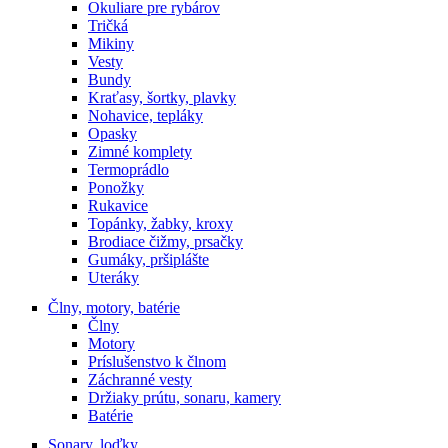
Okuliare pre rybárov
Tričká
Mikiny
Vesty
Bundy
Kraťasy, šortky, plavky
Nohavice, tepláky
Opasky
Zimné komplety
Termoprádlo
Ponožky
Rukavice
Topánky, žabky, kroxy
Brodiace čižmy, prsačky
Gumáky, pršiplášte
Uteráky
Člny, motory, batérie
Člny
Motory
Príslušenstvo k člnom
Záchranné vesty
Držiaky prútu, sonaru, kamery
Batérie
Sonary, loďky