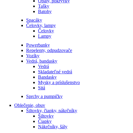
Obaly, pokrývky
Tašky
Batohy
Spacáky
Čelovky, lampy
Čelovky
Lampy
Powerbanky
Repelenty, odpudzovače
Vozíky
Vedrá, bandasky
Vedrá
Skladateľné vedrá
Bandasky
Mysky a príslušenstvo
Sitá
Sprchy a pumpičky
Oblečenie, obuv
Šiltovky, čiapky, nákrčníky
Šiltovky
Čiapky
Nákrčníky, šály