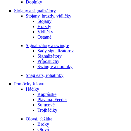
Doplnky
Stojany a signalizátory
Stojany, hrazdy, vidličky
Stojany
Hrazdy
Vidličky
Ostatné
Signalizátory a swingre
Sady signalizátorov
Signalizátory
Príposluchy
Swingre a doplnky
Snag ears, rohatinky
Pomôcky k lovu
Háčiky
Kaprárske
Plávaná, Feeder
Sumcové
Trojháčiky
Olová, ťažítka
Broky
Olová