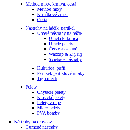
Method mixy, krmivá, cestá
Method mixy
Krmítkové zmesi
Cestá
Nástrahy na háčik, partikel
Umelé nástrahy na háčik
Umelá kukurica
Umelé pelety
Červy a ostatné
Wazzup & Zig rig
Svietiace nástrahy
Kukurica, puffi
Partikel, partiklové mraky
Tigrí orech
Pelety
Chytacie pelety
Klasické pelety
Pelety v dipe
Micro pelety
PVA bomby
Nástrahy na dravcov
Gumené nástrahy