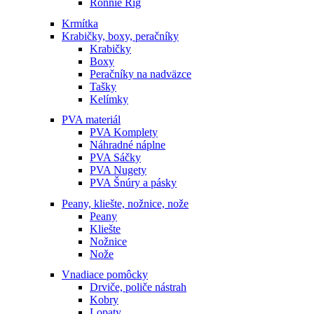
Ronnie Rig
Krmítka
Krabičky, boxy, peračníky
Krabičky
Boxy
Peračníky na nadväzce
Tašky
Kelímky
PVA materiál
PVA Komplety
Náhradné náplne
PVA Sáčky
PVA Nugety
PVA Šnúry a pásky
Peany, kliešte, nožnice, nože
Peany
Kliešte
Nožnice
Nože
Vnadiace pomôcky
Drviče, poliče nástrah
Kobry
Lopaty