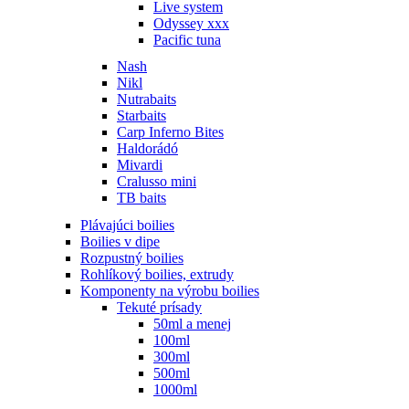
Live system
Odyssey xxx
Pacific tuna
Nash
Nikl
Nutrabaits
Starbaits
Carp Inferno Bites
Haldorádó
Mivardi
Cralusso mini
TB baits
Plávajúci boilies
Boilies v dipe
Rozpustný boilies
Rohlíkový boilies, extrudy
Komponenty na výrobu boilies
Tekuté prísady
50ml a menej
100ml
300ml
500ml
1000ml