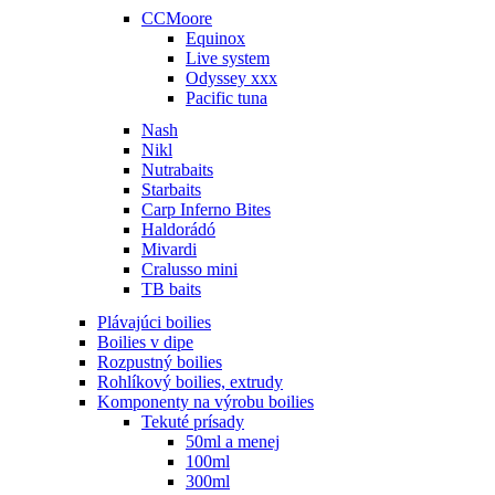
CCMoore
Equinox
Live system
Odyssey xxx
Pacific tuna
Nash
Nikl
Nutrabaits
Starbaits
Carp Inferno Bites
Haldorádó
Mivardi
Cralusso mini
TB baits
Plávajúci boilies
Boilies v dipe
Rozpustný boilies
Rohlíkový boilies, extrudy
Komponenty na výrobu boilies
Tekuté prísady
50ml a menej
100ml
300ml