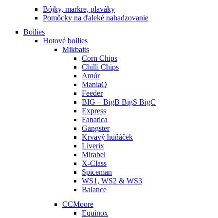
Bójky, markre, plaváky
Pomôcky na ďaleké nahadzovanie
Boilies
Hotové boilies
Mikbaits
Corn Chips
Chilli Chips
Amúr
ManiaQ
Feeder
BIG – BigB BigS BigC
Express
Fanatica
Gangster
Krvavý huňáček
Liverix
Mirabel
X-Class
Spiceman
WS1, WS2 & WS3
Balance
CCMoore
Equinox