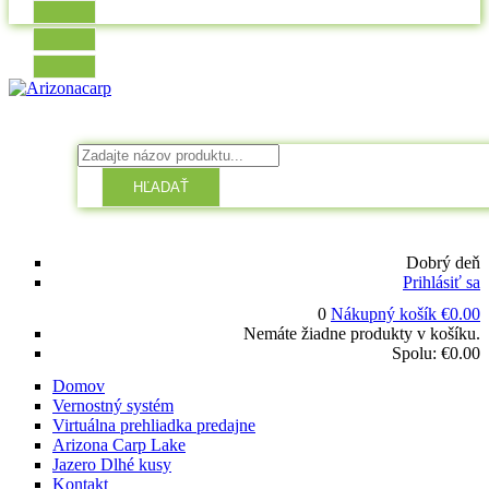
HĽADAŤ
Dobrý deň
Prihlásiť sa
0
Nákupný košík
€
0.00
Nemáte žiadne produkty v košíku.
Spolu:
€
0.00
Domov
Vernostný systém
Virtuálna prehliadka predajne
Arizona Carp Lake
Jazero Dlhé kusy
Kontakt