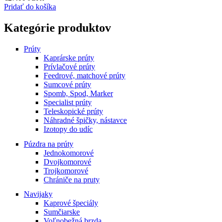
Pridať do košíka
Kategórie produktov
Prúty
Kaprárske prúty
Prívlačové prúty
Feedrové, matchové prúty
Sumcové prúty
Spomb, Spod, Marker
Specialist prúty
Teleskopické prúty
Náhradné špičky, nástavce
Izotopy do udíc
Púzdra na prúty
Jednokomorové
Dvojkomorové
Trojkomorové
Chrániče na pruty
Navijaky
Kaprové špeciály
Sumčiarske
Voľnobežná brzda