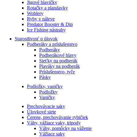
Jigové hlavičky
Rotačky a plandavky
Woblery
Ryby v náleve
Predator Booster & Dip
Ice Fishing nástrahy
Starostlivosť o úlovok
Podberáky a príslušenstvo
Podberáky
Podberákové hlavy
Sieťky na podberák
Plaváky na podberák
Príslušenstvo, tyče
Pásky
Podložky, vaničky
Podložky
Vaničky
Prechovávacie saky
Úlovkové siete
Čerene, prechovávanie rybičiek
Váhy, vážiace vaky, tripody
Váhy, pomôcky na váženie
Vážiace saky