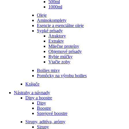
500ml
1000ml
Oleje
Aminokomplety
Esencie a esenciálne oleje
Sypké prísady
Atraktory
Extrakty
Mliečne proteíny
Objemové prísady
Rybie múčky
Vtačie zoby
Boilies mixy
Pomôcky na výrobu boilies
Krájače
Nástrahy a návnady
Dipy a boostre
Dipy
Boostre
Sprejové boostre
Sirupy, aditíva, arómy
Sirupy