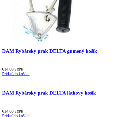
page
DAM Rybársky prak DELTA gumený košík
€
14.00
s DPH
Pridať do košíka
DAM Rybársky prak DELTA látkový košík
€
14.00
s DPH
Pridať do košíka