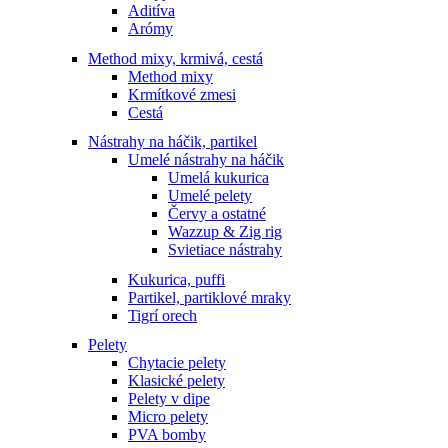
Aditíva
Arómy
Method mixy, krmivá, cestá
Method mixy
Krmítkové zmesi
Cestá
Nástrahy na háčik, partikel
Umelé nástrahy na háčik
Umelá kukurica
Umelé pelety
Červy a ostatné
Wazzup & Zig rig
Svietiace nástrahy
Kukurica, puffi
Partikel, partiklové mraky
Tigrí orech
Pelety
Chytacie pelety
Klasické pelety
Pelety v dipe
Micro pelety
PVA bomby