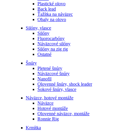
Plastické olovo
Back lead
Ťažítka na náväzec
Obaly na olovo
Silóny, vlasce
Silóny
Fluorocarbóny
Náväzcové silóny
Silóny na zig rig
Ostatné
Šnúry
Pletené šnúry
Náväzcové šnúry
Nanofil
Olovenné šnúry, shock leader
Šokové šnúry, vlasce
Náväzce, hotové montáže
Náväzce
Hotové montáže
Olovenné náväzce, montáže
Ronnie Rig
Krmítka