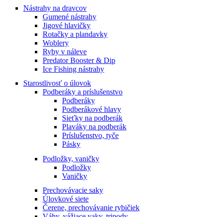
Nástrahy na dravcov
Gumené nástrahy
Jigové hlavičky
Rotačky a plandavky
Woblery
Ryby v náleve
Predator Booster & Dip
Ice Fishing nástrahy
Starostlivosť o úlovok
Podberáky a príslušenstvo
Podberáky
Podberákové hlavy
Sieťky na podberák
Plaváky na podberák
Príslušenstvo, tyče
Pásky
Podložky, vaničky
Podložky
Vaničky
Prechovávacie saky
Úlovkové siete
Čerene, prechovávanie rybičiek
Váhy, vážiace vaky, tripody