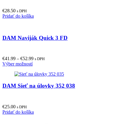
€
28.50
s DPH
Pridať do košíka
DAM Naviják Quick 3 FD
€
41.99
–
€
52.99
s DPH
This
Výber možností
product
has
multiple
DAM Sieť na úlovky 352 038
variants.
The
options
may
€
25.00
be
s DPH
Pridať do košíka
chosen
on
the
product
page