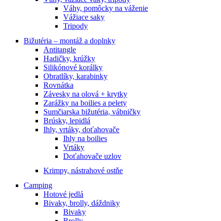
Váhy, pomôcky na váženie
Vážiace saky
Tripody
Bižutéria – montáž a doplnky
Antitangle
Hadičky, krúžky
Silikónové korálky
Obratlíky, karabinky
Rovnátka
Závesky na olová + krytky
Zarážky na boilies a pelety
Sumčiarska bižutéria, vábničky
Brúsky, lepidlá
Ihly, vrtáky, doťahovače
Ihly na boilies
Vrtáky
Doťahovače uzlov
Krimpy, nástrahové ostňe
Camping
Hotové jedlá
Bivaky, brolly, dáždniky
Bivaky
Brolly