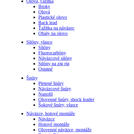
Olová, ťažítka
Broky
Olová
Plastické olovo
Back lead
Ťažítka na náväzec
Obaly na olovo
Silóny, vlasce
Silóny
Fluorocarbóny
Náväzcové silóny
Silóny na zig rig
Ostatné
Šnúry
Pletené šnúry
Náväzcové šnúry
Nanofil
Olovenné šnúry, shock leader
Šokové šnúry, vlasce
Náväzce, hotové montáže
Náväzce
Hotové montáže
Olovenné náväzce, montáže