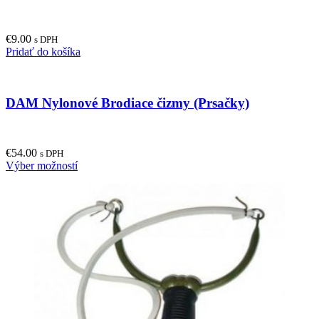
€
9.00
s DPH
Pridať do košíka
DAM Nylonové Brodiace čizmy (Prsačky)
€
54.00
s DPH
This
Výber možností
product
has
multiple
variants.
The
options
may
be
chosen
on
the
product