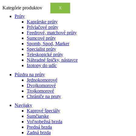
Kategórie produktov
X
Prúty
Kaprárske prúty
Prívlačové prúty
Feedrové, matchové prúty
Sumcové prúty
Spomb, Spod, Marker
Specialist prúty
Teleskopické prúty
Náhradné špičky, nástavce
Izotopy do udíc
Púzdra na prúty
Jednokomorové
Dvojkomorové
Trojkomorové
Chrániče na pruty
Navijaky
Kaprové špeciály
Sumčiarske
Voľnobežná brzda
Predná brzda
Zadná brzda