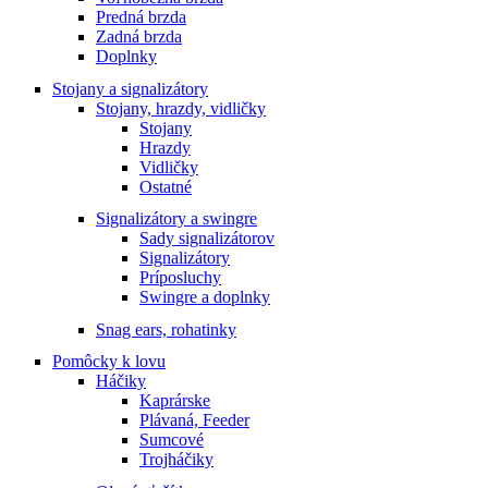
Predná brzda
Zadná brzda
Doplnky
Stojany a signalizátory
Stojany, hrazdy, vidličky
Stojany
Hrazdy
Vidličky
Ostatné
Signalizátory a swingre
Sady signalizátorov
Signalizátory
Príposluchy
Swingre a doplnky
Snag ears, rohatinky
Pomôcky k lovu
Háčiky
Kaprárske
Plávaná, Feeder
Sumcové
Trojháčiky