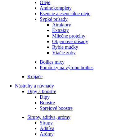
Oleje
Aminokomplety
Esencie a esenciálne oleje
Sypké prísady
Atraktory
Extrakty
Mliečne proteíny
Objemové prísady
Rybie múčky
Vtačie zoby
Boilies mixy
Pomôcky na výrobu boilies
Krájače
Nástrahy a návnady
Dipy a boostre
Dipy
Boostre
Sprejové boostre
Sirupy, aditíva, arómy
Sirupy
Aditíva
Arómy