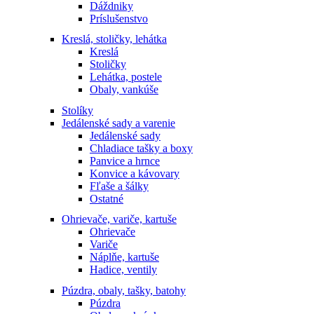
Dáždniky
Príslušenstvo
Kreslá, stoličky, lehátka
Kreslá
Stoličky
Lehátka, postele
Obaly, vankúše
Stolíky
Jedálenské sady a varenie
Jedálenské sady
Chladiace tašky a boxy
Panvice a hrnce
Konvice a kávovary
Fľaše a šálky
Ostatné
Ohrievače, variče, kartuše
Ohrievače
Variče
Náplňe, kartuše
Hadice, ventily
Púzdra, obaly, tašky, batohy
Púzdra