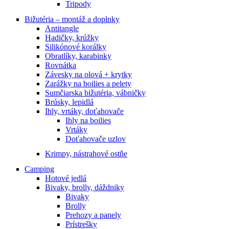
Tripody
Bižutéria – montáž a doplnky
Antitangle
Hadičky, krúžky
Silikónové korálky
Obratlíky, karabinky
Rovnátka
Závesky na olová + krytky
Zarážky na boilies a pelety
Sumčiarska bižutéria, vábničky
Brúsky, lepidlá
Ihly, vrtáky, doťahovače
Ihly na boilies
Vrtáky
Doťahovače uzlov
Krimpy, nástrahové ostňe
Camping
Hotové jedlá
Bivaky, brolly, dáždniky
Bivaky
Brolly
Prehozy a panely
Prístrešky