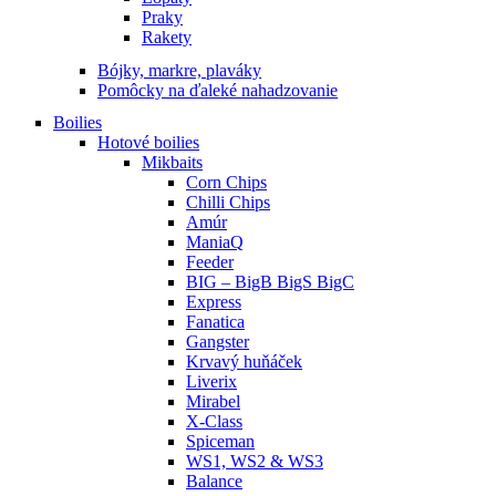
Praky
Rakety
Bójky, markre, plaváky
Pomôcky na ďaleké nahadzovanie
Boilies
Hotové boilies
Mikbaits
Corn Chips
Chilli Chips
Amúr
ManiaQ
Feeder
BIG – BigB BigS BigC
Express
Fanatica
Gangster
Krvavý huňáček
Liverix
Mirabel
X-Class
Spiceman
WS1, WS2 & WS3
Balance