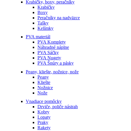
Krabičky, boxy, peračníky
Krabičky
Boxy
Peračníky na nadväzce
Tašky
Kelímky
PVA materiál
PVA Komplety
Náhradné náplne
PVA Sáčky
PVA Nugety
PVA Šnúry a pásky
Peany, kliešte, nožnice, nože
Peany
Kliešte
Nožnice
Nože
Vnadiace pomôcky
Drviče, poliče nástrah
Kobry
Lopaty
Praky
Rakety