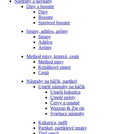
Nástrahy a návnady
Dipy a boostre
Dipy
Boostre
Sprejové boostre
Sirupy, aditíva, arómy
Sirupy
Aditíva
Arómy
Method mixy, krmivá, cestá
Method mixy
Krmítkové zmesi
Cestá
Nástrahy na háčik, partikel
Umelé nástrahy na háčik
Umelá kukurica
Umelé pelety
Červy a ostatné
Wazzup & Zig rig
Svietiace nástrahy
Kukurica, puffi
Partikel, partiklové mraky
Tigrí orech