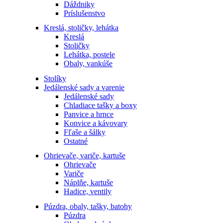
Dáždniky
Príslušenstvo
Kreslá, stoličky, lehátka
Kreslá
Stoličky
Lehátka, postele
Obaly, vankúše
Stolíky
Jedálenské sady a varenie
Jedálenské sady
Chladiace tašky a boxy
Panvice a hrnce
Konvice a kávovary
Fľaše a šálky
Ostatné
Ohrievače, variče, kartuše
Ohrievače
Variče
Náplňe, kartuše
Hadice, ventily
Púzdra, obaly, tašky, batohy
Púzdra