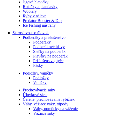
Jigové hlavičky
Rotačky a plandavky
Woblery
Ryby v náleve
Predator Booster & Dip
Ice Fishing nástrahy
Starostlivosť o úlovok
Podberáky a príslušenstvo
Podberáky
Podberákové hlavy
Sieťky na podberák
Plaváky na podberák
Príslušenstvo, tyče
Pásky
Podložky, vaničky
Podložky
Vaničky
Prechovávacie saky
Úlovkové siete
Čerene, prechovávanie rybičiek
Váhy, vážiace vaky, tripody
Váhy, pomôcky na váženie
Vážiace saky