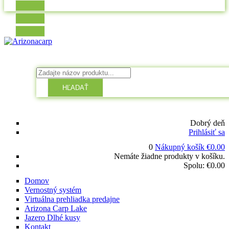
HĽADAŤ
Dobrý deň
Prihlásiť sa
0
Nákupný košík
€
0.00
Nemáte žiadne produkty v košíku.
Spolu:
€
0.00
Domov
Vernostný systém
Virtuálna prehliadka predajne
Arizona Carp Lake
Jazero Dlhé kusy
Kontakt