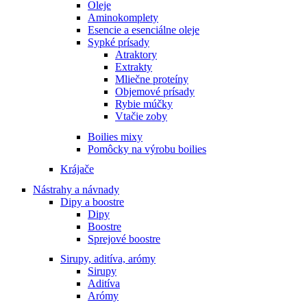
Oleje
Aminokomplety
Esencie a esenciálne oleje
Sypké prísady
Atraktory
Extrakty
Mliečne proteíny
Objemové prísady
Rybie múčky
Vtačie zoby
Boilies mixy
Pomôcky na výrobu boilies
Krájače
Nástrahy a návnady
Dipy a boostre
Dipy
Boostre
Sprejové boostre
Sirupy, aditíva, arómy
Sirupy
Aditíva
Arómy