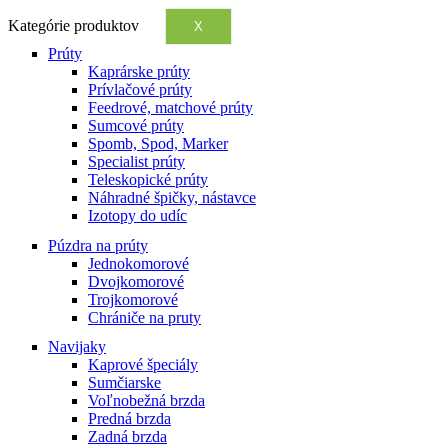
Kategórie produktov
X
Prúty
Kaprárske prúty
Prívlačové prúty
Feedrové, matchové prúty
Sumcové prúty
Spomb, Spod, Marker
Specialist prúty
Teleskopické prúty
Náhradné špičky, nástavce
Izotopy do udíc
Púzdra na prúty
Jednokomorové
Dvojkomorové
Trojkomorové
Chrániče na pruty
Navijaky
Kaprové špeciály
Sumčiarske
Voľnobežná brzda
Predná brzda
Zadná brzda