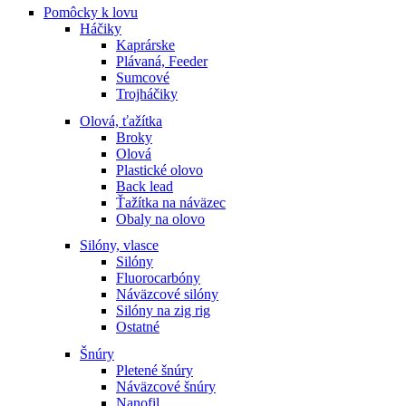
Pomôcky k lovu
Háčiky
Kaprárske
Plávaná, Feeder
Sumcové
Trojháčiky
Olová, ťažítka
Broky
Olová
Plastické olovo
Back lead
Ťažítka na náväzec
Obaly na olovo
Silóny, vlasce
Silóny
Fluorocarbóny
Náväzcové silóny
Silóny na zig rig
Ostatné
Šnúry
Pletené šnúry
Náväzcové šnúry
Nanofil