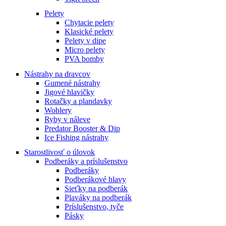
Pelety
Chytacie pelety
Klasické pelety
Pelety v dipe
Micro pelety
PVA bomby
Nástrahy na dravcov
Gumené nástrahy
Jigové hlavičky
Rotačky a plandavky
Woblery
Ryby v náleve
Predator Booster & Dip
Ice Fishing nástrahy
Starostlivosť o úlovok
Podberáky a príslušenstvo
Podberáky
Podberákové hlavy
Sieťky na podberák
Plaváky na podberák
Príslušenstvo, tyče
Pásky