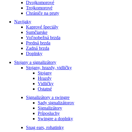
Dvojkomorové
Trojkomorové
Chrániče na pruty
Navijaky
Kaprové špeciály
Sumčiarske
Voľnobežná brzda
Predná brzda
Zadná brzda
Doplnky
Stojany a signalizátory
Stojany, hrazdy, vidličky
Stojany
Hrazdy
Vidličky
Ostatné
Signalizátory a swingre
Sady signalizátorov
Signalizátory
Príposluchy
Swingre a doplnky
Snag ears, rohatinky