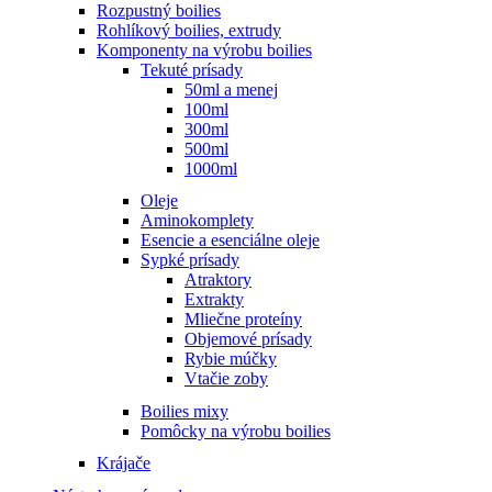
Rozpustný boilies
Rohlíkový boilies, extrudy
Komponenty na výrobu boilies
Tekuté prísady
50ml a menej
100ml
300ml
500ml
1000ml
Oleje
Aminokomplety
Esencie a esenciálne oleje
Sypké prísady
Atraktory
Extrakty
Mliečne proteíny
Objemové prísady
Rybie múčky
Vtačie zoby
Boilies mixy
Pomôcky na výrobu boilies
Krájače