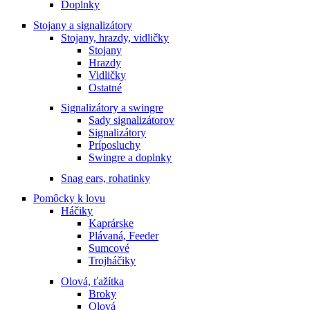
Doplnky
Stojany a signalizátory
Stojany, hrazdy, vidličky
Stojany
Hrazdy
Vidličky
Ostatné
Signalizátory a swingre
Sady signalizátorov
Signalizátory
Príposluchy
Swingre a doplnky
Snag ears, rohatinky
Pomôcky k lovu
Háčiky
Kaprárske
Plávaná, Feeder
Sumcové
Trojháčiky
Olová, ťažítka
Broky
Olová