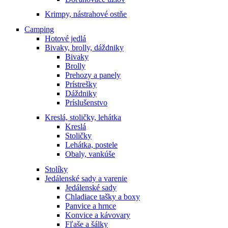
Krimpy, nástrahové ostňe
Camping
Hotové jedlá
Bivaky, brolly, dáždniky
Bivaky
Brolly
Prehozy a panely
Prístrešky
Dáždniky
Príslušenstvo
Kreslá, stoličky, lehátka
Kreslá
Stoličky
Lehátka, postele
Obaly, vankúše
Stolíky
Jedálenské sady a varenie
Jedálenské sady
Chladiace tašky a boxy
Panvice a hrnce
Konvice a kávovary
Fľaše a šálky