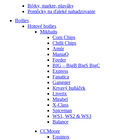
Bójky, markre, plaváky
Pomôcky na ďaleké nahadzovanie
Boilies
Hotové boilies
Mikbaits
Corn Chips
Chilli Chips
Amúr
ManiaQ
Feeder
BIG – BigB BigS BigC
Express
Fanatica
Gangster
Krvavý huňáček
Liverix
Mirabel
X-Class
Spiceman
WS1, WS2 & WS3
Balance
CCMoore
Equinox