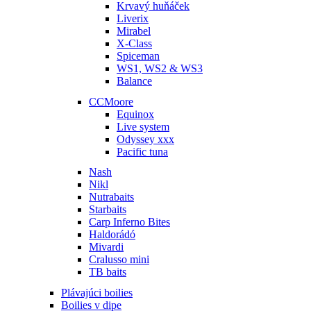
Krvavý huňáček
Liverix
Mirabel
X-Class
Spiceman
WS1, WS2 & WS3
Balance
CCMoore
Equinox
Live system
Odyssey xxx
Pacific tuna
Nash
Nikl
Nutrabaits
Starbaits
Carp Inferno Bites
Haldorádó
Mivardi
Cralusso mini
TB baits
Plávajúci boilies
Boilies v dipe