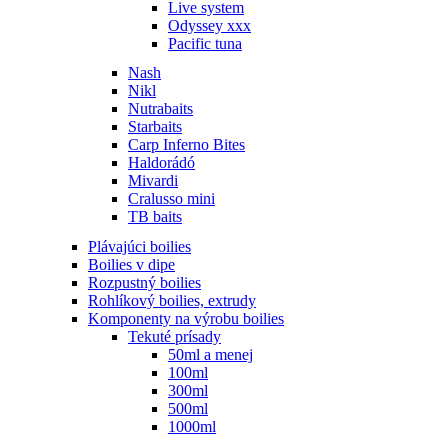
Live system
Odyssey xxx
Pacific tuna
Nash
Nikl
Nutrabaits
Starbaits
Carp Inferno Bites
Haldorádó
Mivardi
Cralusso mini
TB baits
Plávajúci boilies
Boilies v dipe
Rozpustný boilies
Rohlíkový boilies, extrudy
Komponenty na výrobu boilies
Tekuté prísady
50ml a menej
100ml
300ml
500ml
1000ml