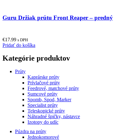
Guru Držiak prútu Front Reaper – predný
€
17.99
s DPH
Pridať do košíka
Kategórie produktov
Prúty
Kaprárske prúty
Prívlačové prúty
Feedrové, matchové prúty
Sumcové prúty
Spomb, Spod, Marker
Specialist prúty
Teleskopické prúty
Náhradné špičky, nástavce
Izotopy do udíc
Púzdra na prúty
Jednokomorové