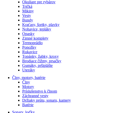
Okuliare pre rybárov
Tričká
Mikiny
Vesty
Bundy
Kraťasy, šortky, plavky
Nohavice, tepláky
Opasky
Zimné komplety
Termoprádlo
Ponožky
Rukavice
Topánky, žabky, kroxy
Brodiace čižmy, prsačky
Gumáky, pršiplášte
Uteráky
Člny, motory, batérie
Člny
Motory
Príslušenstvo k člnom
Záchranné vesty
Držiaky prútu, sonaru, kamery
Batérie
Sonary, loďky