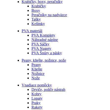
Krabičky, boxy, peračníky
Krabičky
Boxy
Peračníky na nadväzce
Tašky
Kelímky
PVA materiál
PVA Komplety
Náhradné náplne
PVA Sáčky
PVA Nugety
PVA Šnúry a pásky
Peany, kliešte, nožnice, nože
Peany
Kliešte
Nožnice
Nože
Vnadiace pomôcky
Drviče, poliče nástrah
Kobry
Lopaty
Praky
Rakety