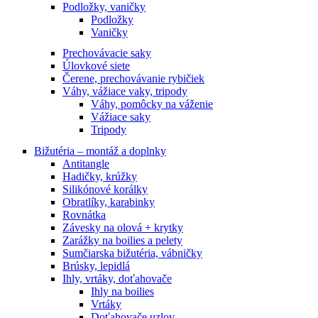
Podložky, vaničky
Podložky
Vaničky
Prechovávacie saky
Úlovkové siete
Čerene, prechovávanie rybičiek
Váhy, vážiace vaky, tripody
Váhy, pomôcky na váženie
Vážiace saky
Tripody
Bižutéria – montáž a doplnky
Antitangle
Hadičky, krúžky
Silikónové korálky
Obratlíky, karabinky
Rovnátka
Závesky na olová + krytky
Zarážky na boilies a pelety
Sumčiarska bižutéria, vábničky
Brúsky, lepidlá
Ihly, vrtáky, doťahovače
Ihly na boilies
Vrtáky
Doťahovače uzlov