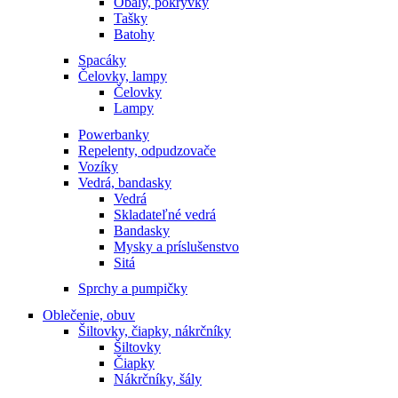
Obaly, pokrývky
Tašky
Batohy
Spacáky
Čelovky, lampy
Čelovky
Lampy
Powerbanky
Repelenty, odpudzovače
Vozíky
Vedrá, bandasky
Vedrá
Skladateľné vedrá
Bandasky
Mysky a príslušenstvo
Sitá
Sprchy a pumpičky
Oblečenie, obuv
Šiltovky, čiapky, nákrčníky
Šiltovky
Čiapky
Nákrčníky, šály