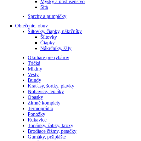
Mysky a príslušenstvo
Sitá
Sprchy a pumpičky
Oblečenie, obuv
Šiltovky, čiapky, nákrčníky
Šiltovky
Čiapky
Nákrčníky, šály
Okuliare pre rybárov
Tričká
Mikiny
Vesty
Bundy
Kraťasy, šortky, plavky
Nohavice, tepláky
Opasky
Zimné komplety
Termoprádlo
Ponožky
Rukavice
Topánky, žabky, kroxy
Brodiace čižmy, prsačky
Gumáky, pršiplášte