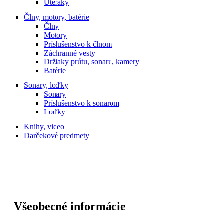
Uteráky
Člny, motory, batérie
Člny
Motory
Príslušenstvo k člnom
Záchranné vesty
Držiaky prútu, sonaru, kamery
Batérie
Sonary, loďky
Sonary
Príslušenstvo k sonarom
Loďky
Knihy, video
Darčekové predmety
Všeobecné informácie