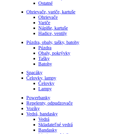
Ostatné
Ohrievače, variče, kartuše
Ohrievače
Variče
Náplňe, kartuše
Hadice, ventily
Púzdra, obaly, tašky, batohy
Púzdra
Obaly, pokrývky
Tašky
Batohy
Spacáky
Čelovky, lampy
Čelovky
Lampy
Powerbanky
Repelenty, odpudzovače
Vozíky
Vedrá, bandasky
Vedrá
Skladateľné vedrá
Bandasky