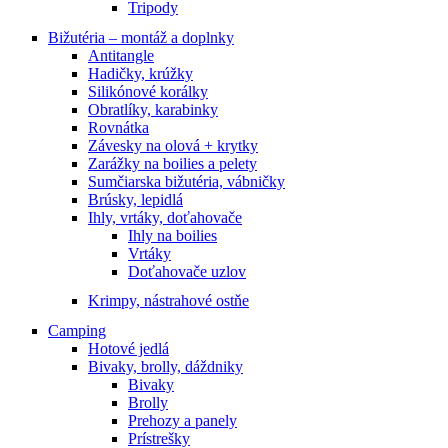
Tripody
Bižutéria – montáž a doplnky
Antitangle
Hadičky, krúžky
Silikónové korálky
Obratlíky, karabinky
Rovnátka
Závesky na olová + krytky
Zarážky na boilies a pelety
Sumčiarska bižutéria, vábničky
Brúsky, lepidlá
Ihly, vrtáky, doťahovače
Ihly na boilies
Vrtáky
Doťahovače uzlov
Krimpy, nástrahové ostňe
Camping
Hotové jedlá
Bivaky, brolly, dáždniky
Bivaky
Brolly
Prehozy a panely
Prístrešky