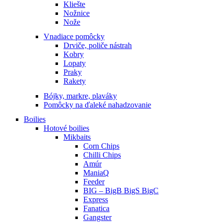
Kliešte
Nožnice
Nože
Vnadiace pomôcky
Drviče, poliče nástrah
Kobry
Lopaty
Praky
Rakety
Bójky, markre, plaváky
Pomôcky na ďaleké nahadzovanie
Boilies
Hotové boilies
Mikbaits
Corn Chips
Chilli Chips
Amúr
ManiaQ
Feeder
BIG – BigB BigS BigC
Express
Fanatica
Gangster