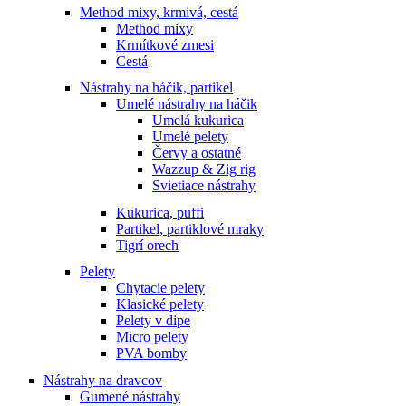
Method mixy, krmivá, cestá
Method mixy
Krmítkové zmesi
Cestá
Nástrahy na háčik, partikel
Umelé nástrahy na háčik
Umelá kukurica
Umelé pelety
Červy a ostatné
Wazzup & Zig rig
Svietiace nástrahy
Kukurica, puffi
Partikel, partiklové mraky
Tigrí orech
Pelety
Chytacie pelety
Klasické pelety
Pelety v dipe
Micro pelety
PVA bomby
Nástrahy na dravcov
Gumené nástrahy