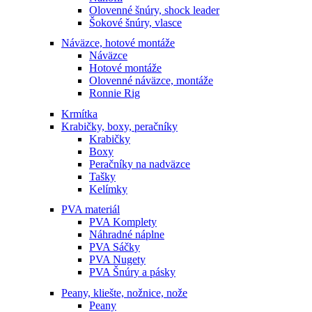
Olovenné šnúry, shock leader
Šokové šnúry, vlasce
Náväzce, hotové montáže
Náväzce
Hotové montáže
Olovenné náväzce, montáže
Ronnie Rig
Krmítka
Krabičky, boxy, peračníky
Krabičky
Boxy
Peračníky na nadväzce
Tašky
Kelímky
PVA materiál
PVA Komplety
Náhradné náplne
PVA Sáčky
PVA Nugety
PVA Šnúry a pásky
Peany, kliešte, nožnice, nože
Peany