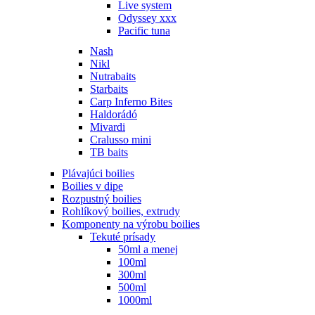
Live system
Odyssey xxx
Pacific tuna
Nash
Nikl
Nutrabaits
Starbaits
Carp Inferno Bites
Haldorádó
Mivardi
Cralusso mini
TB baits
Plávajúci boilies
Boilies v dipe
Rozpustný boilies
Rohlíkový boilies, extrudy
Komponenty na výrobu boilies
Tekuté prísady
50ml a menej
100ml
300ml
500ml
1000ml