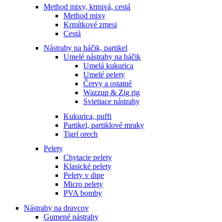
Method mixy, krmivá, cestá
Method mixy
Krmítkové zmesi
Cestá
Nástrahy na háčik, partikel
Umelé nástrahy na háčik
Umelá kukurica
Umelé pelety
Červy a ostatné
Wazzup & Zig rig
Svietiace nástrahy
Kukurica, puffi
Partikel, partiklové mraky
Tigrí orech
Pelety
Chytacie pelety
Klasické pelety
Pelety v dipe
Micro pelety
PVA bomby
Nástrahy na dravcov
Gumené nástrahy