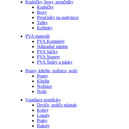
Krabičky, boxy, peračníky
Krabičky
Boxy
Peračníky na nadväzce
Tašky
Kelímky
PVA materiál
PVA Komplety
Náhradné náplne
PVA Sáčky
PVA Nugety
PVA Šnúry a pásky
Peany, kliešte, nožnice, nože
Peany
Kliešte
Nožnice
Nože
Vnadiace pomôcky
Drviče, poliče nástrah
Kobry
Lopaty
Praky
Rakety