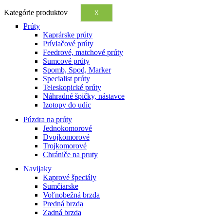
Kategórie produktov
X
Prúty
Kaprárske prúty
Prívlačové prúty
Feedrové, matchové prúty
Sumcové prúty
Spomb, Spod, Marker
Specialist prúty
Teleskopické prúty
Náhradné špičky, nástavce
Izotopy do udíc
Púzdra na prúty
Jednokomorové
Dvojkomorové
Trojkomorové
Chrániče na pruty
Navijaky
Kaprové špeciály
Sumčiarske
Voľnobežná brzda
Predná brzda
Zadná brzda