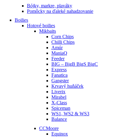
Bójky, markre, plaváky
Pomôcky na ďaleké nahadzovanie
Boilies
Hotové boilies
Mikbaits
Corn Chips
Chilli Chips
Amúr
ManiaQ
Feeder
BIG – BigB BigS BigC
Express
Fanatica
Gangster
Krvavý huňáček
Liverix
Mirabel
X-Class
Spiceman
WS1, WS2 & WS3
Balance
CCMoore
Equinox