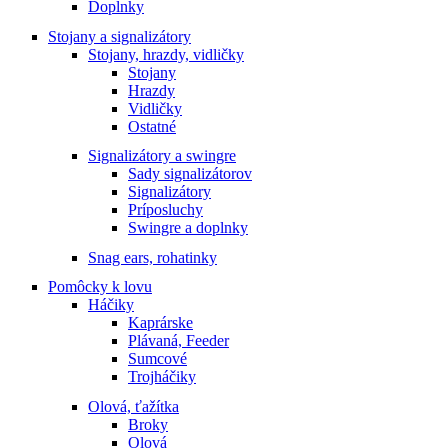
Doplnky
Stojany a signalizátory
Stojany, hrazdy, vidličky
Stojany
Hrazdy
Vidličky
Ostatné
Signalizátory a swingre
Sady signalizátorov
Signalizátory
Príposluchy
Swingre a doplnky
Snag ears, rohatinky
Pomôcky k lovu
Háčiky
Kaprárske
Plávaná, Feeder
Sumcové
Trojháčiky
Olová, ťažítka
Broky
Olová