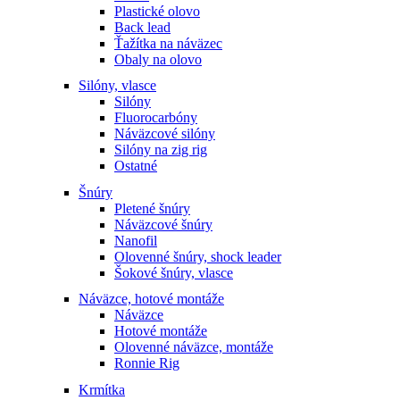
Plastické olovo
Back lead
Ťažítka na náväzec
Obaly na olovo
Silóny, vlasce
Silóny
Fluorocarbóny
Náväzcové silóny
Silóny na zig rig
Ostatné
Šnúry
Pletené šnúry
Náväzcové šnúry
Nanofil
Olovenné šnúry, shock leader
Šokové šnúry, vlasce
Náväzce, hotové montáže
Náväzce
Hotové montáže
Olovenné náväzce, montáže
Ronnie Rig
Krmítka