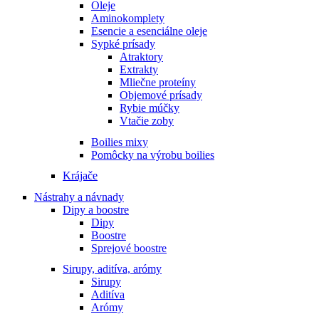
Oleje
Aminokomplety
Esencie a esenciálne oleje
Sypké prísady
Atraktory
Extrakty
Mliečne proteíny
Objemové prísady
Rybie múčky
Vtačie zoby
Boilies mixy
Pomôcky na výrobu boilies
Krájače
Nástrahy a návnady
Dipy a boostre
Dipy
Boostre
Sprejové boostre
Sirupy, aditíva, arómy
Sirupy
Aditíva
Arómy